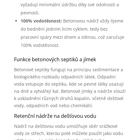
vyžadují minimální údržbu díky své odolnosti a
pevnosti.
100% vodotěsnost:
Betonovou nádrž vždy lijeme
do bednění jedním licím cyklem, tedy bez
pracovní spáry mezi dnem a stěnou, což zaručuje
100% vodotěsnost.
Funkce betonových septiků a jímek
Betonové septiky fungují na principu sedimentace a
biologického rozkladu odpadních látek. Odpadní
voda vstupuje do septiku, kde se pevné látky usazují
na dně a vytvářejí kal. Betonové jímky a nádrže slouží
k uskladnění různých druhů kapalin, včetně dešťové
vody, odpadních vod nebo chemikálií.
Retenční nádrže na dešťovou vodu
Nádrž na dešťovou vodu umožňuje sběr srážkové
vody ze střech, kterou poté můžete použít jako vodu