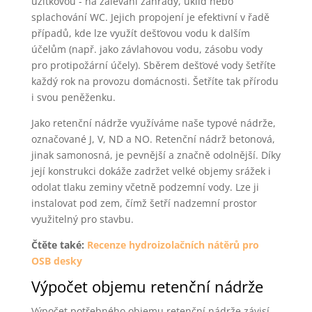
užitkovou - na zalévání zahrady, úklid nebo
splachování WC. Jejich propojení je efektivní v řadě
případů, kde lze využít dešťovou vodu k dalším
účelům (např. jako závlahovou vodu, zásobu vody
pro protipožární účely). Sběrem dešťové vody šetříte
každý rok na provozu domácnosti. Šetříte tak přírodu
i svou peněženku.
Jako retenční nádrže využíváme naše typové nádrže,
označované J, V, ND a NO. Retenční nádrž betonová,
jinak samonosná, je pevnější a značně odolnější. Díky
její konstrukci dokáže zadržet velké objemy srážek i
odolat tlaku zeminy včetně podzemní vody. Lze ji
instalovat pod zem, čímž šetří nadzemní prostor
využitelný pro stavbu.
Čtěte také:
Recenze hydroizolačních nátěrů pro
OSB desky
Výpočet objemu retenční nádrže
Výpočet potřebného objemu retenční nádrže závisí