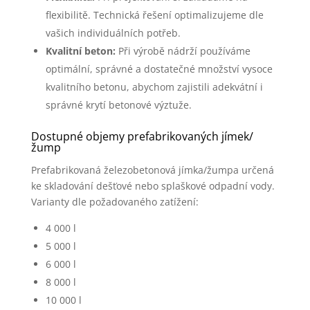
flexibilitě. Technická řešení optimalizujeme dle
vašich individuálních potřeb.
Kvalitní beton:
Při výrobě nádrží používáme
optimální, správné a dostatečné množství vysoce
kvalitního betonu, abychom zajistili adekvátní i
správné krytí betonové výztuže.
Dostupné objemy prefabrikovaných jímek/
žump
Prefabrikovaná železobetonová jímka/žumpa určená
ke skladování dešťové nebo splaškové odpadní vody.
Varianty dle požadovaného zatížení:
4 000 l
5 000 l
6 000 l
8 000 l
10 000 l