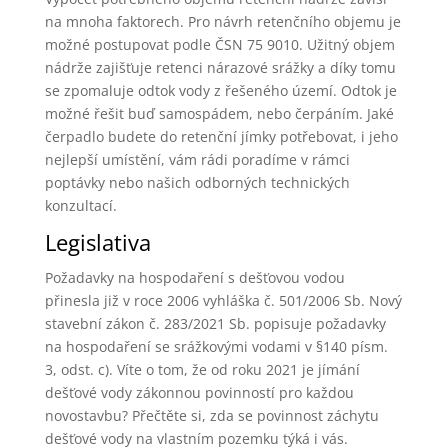
na mnoha faktorech. Pro návrh retenčního objemu je
možné postupovat podle ČSN 75 9010. Užitný objem
nádrže zajišťuje retenci nárazové srážky a díky tomu
se zpomaluje odtok vody z řešeného území. Odtok je
možné řešit buď samospádem, nebo čerpáním. Jaké
čerpadlo budete do retenční jímky potřebovat, i jeho
nejlepší umístění, vám rádi poradíme v rámci
poptávky nebo našich odborných technických
konzultací.
Legislativa
Požadavky na hospodaření s dešťovou vodou
přinesla již v roce 2006 vyhláška č. 501/2006 Sb. Nový
stavební zákon č. 283/2021 Sb. popisuje požadavky
na hospodaření se srážkovými vodami v §140 písm.
3, odst. c). Víte o tom, že od roku 2021 je jímání
dešťové vody zákonnou povinností pro každou
novostavbu? Přečtěte si, zda se povinnost záchytu
dešťové vody na vlastním pozemku týká i vás.