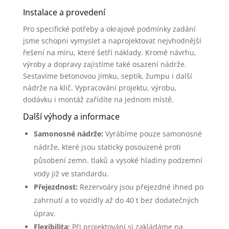
Instalace a provedení
Pro specifické potřeby a okrajové podmínky zadání
jsme schopni vymyslet a naprojektovat nejvhodnější
řešení na míru, které šetří náklady. Kromě návrhu,
výroby a dopravy zajistíme také osazení nádrže.
Sestavíme betonovou jímku, septik, žumpu i další
nádrže na klíč. Vypracování projektu, výrobu,
dodávku i montáž zařídíte na jednom místě.
Další výhody a informace
Samonosné nádrže:
Vyrábíme pouze samonosné
nádrže, které jsou staticky posouzené proti
působení zemn. tlaků a vysoké hladiny podzemní
vody již ve standardu.
Přejezdnost:
Rezervoáry jsou přejezdné ihned po
zahrnutí a to vozidly až do 40 t bez dodatečných
úprav.
Flexibilita:
Při projektování si zakládáme na