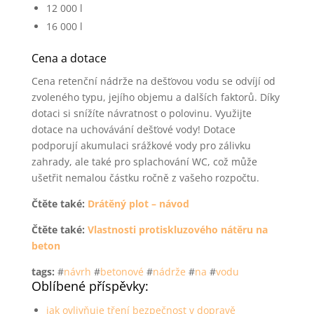
12 000 l
16 000 l
Cena a dotace
Cena retenční nádrže na dešťovou vodu se odvíjí od
zvoleného typu, jejího objemu a dalších faktorů. Díky
dotaci si snížíte návratnost o polovinu. Využijte
dotace na uchovávání dešťové vody! Dotace
podporují akumulaci srážkové vody pro zálivku
zahrady, ale také pro splachování WC, což může
ušetřit nemalou částku ročně z vašeho rozpočtu.
Čtěte také:
Drátěný plot – návod
Čtěte také:
Vlastnosti protiskluzového nátěru na
beton
tags:
#
návrh
#
betonové
#
nádrže
#
na
#
vodu
Oblíbené příspěvky:
jak ovlivňuje tření bezpečnost v dopravě