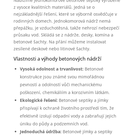
Nabízíme jednokomorové betonové septiky vyrobené
z vysoce kvalitních materiálů. Jedná se o
nejzákladnější řešení, které se výborně osvědčuje v
rodinných domech. Jednokomorová nádrž nemá
přepážku, je vzduchotěsná, takže nehrozí nebezpečí
průsaku vod. Skládá se z nádrže, desky, komína a
betonové šachty. Na přání můžeme instalovat
zesílené deskové nebo litinové šachty.
Vlastnosti a výhody betonových nádrží
Vysoká odolnost a trvanlivost:
Betonové
konstrukce jsou známé svou mimořádnou
pevností a odolností vůči mechanickému
poškození, chemikáliím a korozivním látkám.
Ekologické řešení:
Betonové septiky a jímky
přispívají k ochraně životního prostředí tím, že
efektivně izolují odpadní vody a zabraňují jejich
úniku do půdy a podzemních vod.
Jednoduchá údržba:
Betonové jímky a septiky