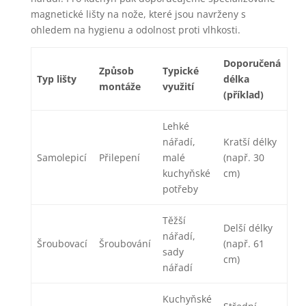
magnetické lišty na nože, které jsou navrženy s
ohledem na hygienu a odolnost proti vlhkosti.
Doporučená
Způsob
Typické
Typ lišty
délka
montáže
využití
(příklad)
Lehké
nářadí,
Kratší délky
Samolepicí
Přilepení
malé
(např. 30
kuchyňské
cm)
potřeby
Těžší
Delší délky
nářadí,
Šroubovací
Šroubování
(např. 61
sady
cm)
nářadí
Kuchyňské