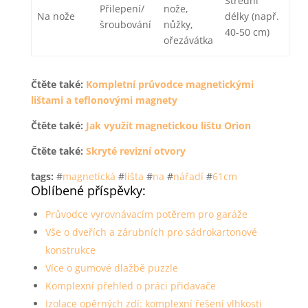
Střední
Přilepení/
nože,
Na nože
délky (např.
šroubování
nůžky,
40-50 cm)
ořezávátka
Čtěte také:
Kompletní průvodce magnetickými
lištami a teflonovými magnety
Čtěte také:
Jak využít magnetickou lištu Orion
Čtěte také:
Skryté revizní otvory
tags:
#
magnetická
#
lišta
#
na
#
nářadí
#
61cm
Oblíbené příspěvky:
Průvodce vyrovnávacím potěrem pro garáže
Vše o dveřích a zárubních pro sádrokartonové
konstrukce
Více o gumové dlažbě puzzle
Komplexní přehled o práci přidavače
Izolace opěrných zdí: komplexní řešení vlhkosti