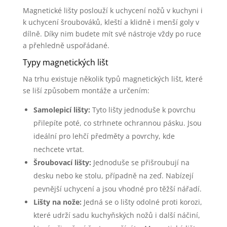
Magnetické lišty poslouží k uchycení nožů v kuchyni i
k uchycení šroubováků, kleští a klidně i menší goly v
dílně. Díky nim budete mít své nástroje vždy po ruce
a přehledně uspořádané.
Typy magnetických lišt
Na trhu existuje několik typů magnetických lišt, které
se liší způsobem montáže a určením:
Samolepicí lišty:
Tyto lišty jednoduše k povrchu
přilepíte poté, co strhnete ochrannou pásku. Jsou
ideální pro lehčí předměty a povrchy, kde
nechcete vrtat.
Šroubovací lišty:
Jednoduše se přišroubují na
desku nebo ke stolu, případně na zeď. Nabízejí
pevnější uchycení a jsou vhodné pro těžší nářadí.
Lišty na nože:
Jedná se o lišty odolné proti korozi,
které udrží sadu kuchyňských nožů i další náčiní,