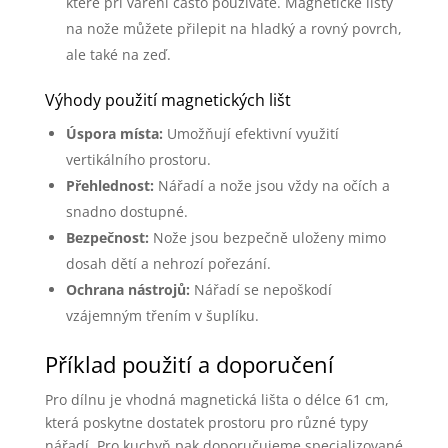
které při vaření často používáte. Magnetické lišty
na nože můžete přilepit na hladký a rovný povrch,
ale také na zeď.
Výhody použití magnetických lišt
Úspora místa:
Umožňují efektivní využití
vertikálního prostoru.
Přehlednost:
Nářadí a nože jsou vždy na očích a
snadno dostupné.
Bezpečnost:
Nože jsou bezpečně uloženy mimo
dosah dětí a nehrozí pořezání.
Ochrana nástrojů:
Nářadí se nepoškodí
vzájemným třením v šuplíku.
Příklad použití a doporučení
Pro dílnu je vhodná magnetická lišta o délce 61 cm,
která poskytne dostatek prostoru pro různé typy
nářadí. Pro kuchyň pak doporučujeme specializované