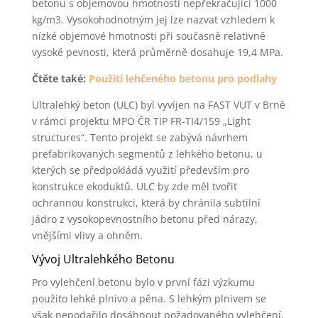
betonu s objemovou hmotností nepřekračující 1000
kg/m3. Vysokohodnotným jej lze nazvat vzhledem k
nízké objemové hmotnosti při současně relativně
vysoké pevnosti, která průměrně dosahuje 19,4 MPa.
Čtěte také:
Použití lehčeného betonu pro podlahy
Ultralehký beton (ULC) byl vyvíjen na FAST VUT v Brně
v rámci projektu MPO ČR TIP FR-TI4/159 „Light
structures“. Tento projekt se zabývá návrhem
prefabrikovaných segmentů z lehkého betonu, u
kterých se předpokládá využití především pro
konstrukce ekoduktů. ULC by zde měl tvořit
ochrannou konstrukci, která by chránila subtilní
jádro z vysokopevnostního betonu před nárazy,
vnějšími vlivy a ohněm.
Vývoj Ultralehkého Betonu
Pro vylehčení betonu bylo v první fázi výzkumu
použito lehké plnivo a pěna. S lehkým plnivem se
však nepodařilo dosáhnout požadovaného vylehčení,