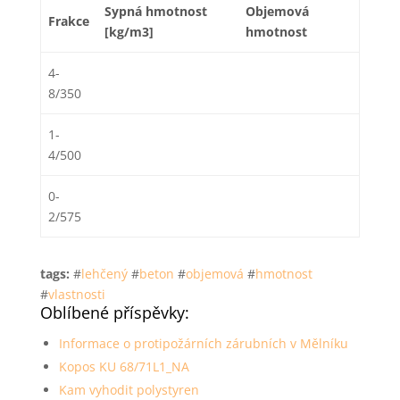
Sypná hmotnost
Objemová
Frakce
[kg/m3]
hmotnost
4-
8/350
1-
4/500
0-
2/575
tags:
#
lehčený
#
beton
#
objemová
#
hmotnost
#
vlastnosti
Oblíbené příspěvky:
Informace o protipožárních zárubních v Mělníku
Kopos KU 68/71L1_NA
Kam vyhodit polystyren