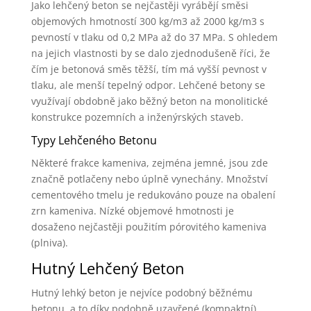
Jako lehčený beton se nejčastěji vyrábějí směsi
objemových hmotností 300 kg/m3 až 2000 kg/m3 s
pevností v tlaku od 0,2 MPa až do 37 MPa. S ohledem
na jejich vlastnosti by se dalo zjednodušeně říci, že
čím je betonová směs těžší, tím má vyšší pevnost v
tlaku, ale menší tepelný odpor. Lehčené betony se
využívají obdobně jako běžný beton na monolitické
konstrukce pozemních a inženýrských staveb.
Typy Lehčeného Betonu
Některé frakce kameniva, zejména jemné, jsou zde
značně potlačeny nebo úplně vynechány. Množství
cementového tmelu je redukováno pouze na obalení
zrn kameniva. Nízké objemové hmotnosti je
dosaženo nejčastěji použitím pórovitého kameniva
(plniva).
Hutný Lehčený Beton
Hutný lehký beton je nejvíce podobný běžnému
betonu, a to díky podobně uzavřené (kompaktní)