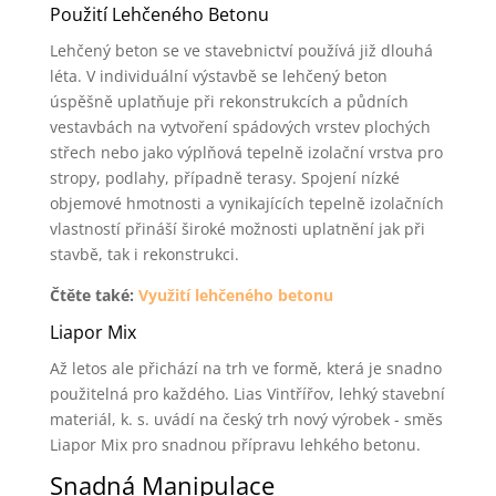
Použití Lehčeného Betonu
Lehčený beton se ve stavebnictví používá již dlouhá
léta. V individuální výstavbě se lehčený beton
úspěšně uplatňuje při rekonstrukcích a půdních
vestavbách na vytvoření spádových vrstev plochých
střech nebo jako výplňová tepelně izolační vrstva pro
stropy, podlahy, případně terasy. Spojení nízké
objemové hmotnosti a vynikajících tepelně izolačních
vlastností přináší široké možnosti uplatnění jak při
stavbě, tak i rekonstrukci.
Čtěte také:
Využití lehčeného betonu
Liapor Mix
Až letos ale přichází na trh ve formě, která je snadno
použitelná pro každého. Lias Vintřířov, lehký stavební
materiál, k. s. uvádí na český trh nový výrobek - směs
Liapor Mix pro snadnou přípravu lehkého betonu.
Snadná Manipulace