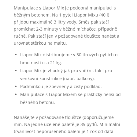
Manipulace s Liapor Mix je podobná manipulaci s
běžným betonem. Na 1 pytel Liapor Mixu (40 l)
přijdou maximálně 3 litry vody. Směs pak stačí
promíchat 2-3 minuty v běžné míchačce, případně i
ručně. Pak stačí jen v požadované tloušťce nanést a
urovnat stěrkou na maltu.
Liapor Mix distribuujeme v 30litrových pytlích o
hmotnosti cca 21 kg.
Liapor Mix je vhodný jak pro vnitřní, tak i pro
venkovní konstrukce (např. balkony).
Podmínkou je zpevněný a čistý podklad.
Manipulace s Liapor Mixem se prakticky neliší od
běžného betonu.
Nanášejte v požadované tloušťce (doporučujeme
min. Na jedné ucelené paletě je 35 pytlů. Minimální
trvanlivost neporušeného balení je 1 rok od data