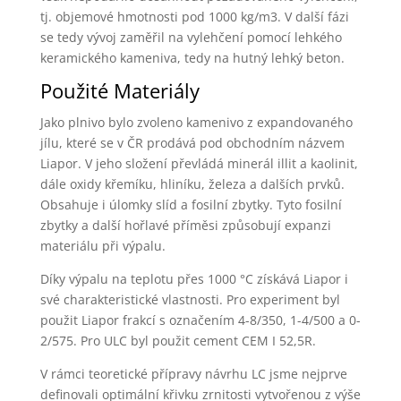
tj. objemové hmotnosti pod 1000 kg/m3. V další fázi
se tedy vývoj zaměřil na vylehčení pomocí lehkého
keramického kameniva, tedy na hutný lehký beton.
Použité Materiály
Jako plnivo bylo zvoleno kamenivo z expandovaného
jílu, které se v ČR prodává pod obchodním názvem
Liapor. V jeho složení převládá minerál illit a kaolinit,
dále oxidy křemíku, hliníku, železa a dalších prvků.
Obsahuje i úlomky slíd a fosilní zbytky. Tyto fosilní
zbytky a další hořlavé příměsi způsobují expanzi
materiálu při výpalu.
Díky výpalu na teplotu přes 1000 °C získává Liapor i
své charakteristické vlastnosti. Pro experiment byl
použit Liapor frakcí s označením 4-8/350, 1-4/500 a 0-
2/575. Pro ULC byl použit cement CEM I 52,5R.
V rámci teoretické přípravy návrhu LC jsme nejprve
definovali optimální křivku zrnitosti vytvořenou z výše