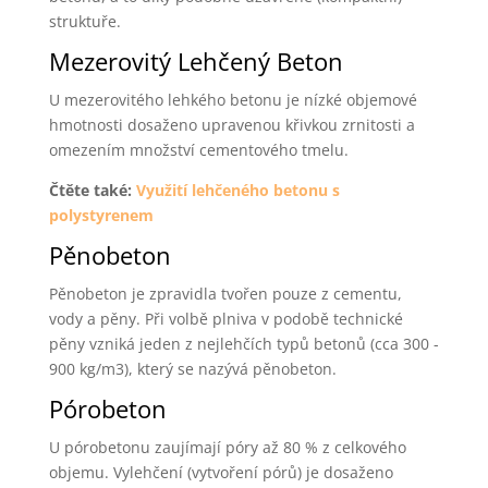
struktuře.
Mezerovitý Lehčený Beton
U mezerovitého lehkého betonu je nízké objemové
hmotnosti dosaženo upravenou křivkou zrnitosti a
omezením množství cementového tmelu.
Čtěte také:
Využití lehčeného betonu s
polystyrenem
Pěnobeton
Pěnobeton je zpravidla tvořen pouze z cementu,
vody a pěny. Při volbě plniva v podobě technické
pěny vzniká jeden z nejlehčích typů betonů (cca 300 -
900 kg/m3), který se nazývá pěnobeton.
Pórobeton
U pórobetonu zaujímají póry až 80 % z celkového
objemu. Vylehčení (vytvoření pórů) je dosaženo