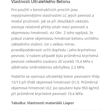
Vlastnosti Ultralehkého Betonu
Pro použití v konstrukčních prvcích jsou
nejvýznamnějšími vlastnostmi LC jejich pevnost a
modul pružnosti. Jak se při zkouškách ukázalo,
existuje relativně přímý vztah mezi pevností a
objemovou hmotností, viz Obr. Z toho vyplývá, že
pokud známe objemovou hmotnost betonu určitého
základního složení, lze s velkou mírou
pravděpodobnosti určit dopředu i jeho krychelnou
pevnost. V našem případě byla průměrná krychelná
pevnost celkového souboru 20 vzorků 19,4 MPa s
výběrovou směrodatnou odchylkou 2,2 MPa.
Podařilo se vyvinout ultralehký beton pevnostní třídy
12/13 při třídě objemové hmotnosti D1,0. Průměrná
objemová hmotnost ULC po vysušení byla 950 kg/m3
při průměrné krychelné pevnosti 19,4 MPa.
Tabulka: Vlastnosti materiálů Liapor