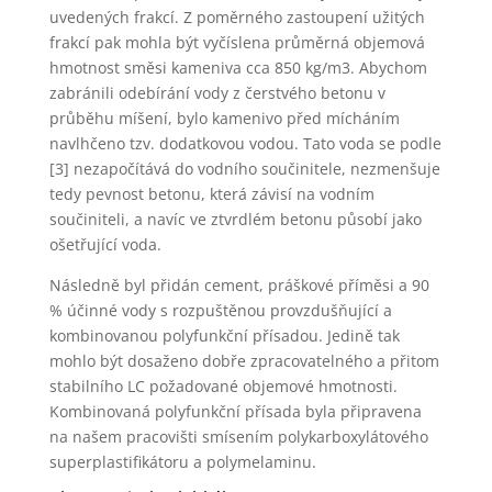
uvedených frakcí. Z poměrného zastoupení užitých
frakcí pak mohla být vyčíslena průměrná objemová
hmotnost směsi kameniva cca 850 kg/m3. Abychom
zabránili odebírání vody z čerstvého betonu v
průběhu míšení, bylo kamenivo před mícháním
navlhčeno tzv. dodatkovou vodou. Tato voda se podle
[3] nezapočítává do vodního součinitele, nezmenšuje
tedy pevnost betonu, která závisí na vodním
součiniteli, a navíc ve ztvrdlém betonu působí jako
ošetřující voda.
Následně byl přidán cement, práškové příměsi a 90
% účinné vody s rozpuštěnou provzdušňující a
kombinovanou polyfunkční přísadou. Jedině tak
mohlo být dosaženo dobře zpracovatelného a přitom
stabilního LC požadované objemové hmotnosti.
Kombinovaná polyfunkční přísada byla připravena
na našem pracovišti smísením polykarboxylátového
superplastifikátoru a polymelaminu.