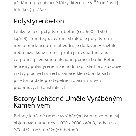
přidáním plynotvorné látky, kterou je v ČR nejčastěji
hliníkový prášek.
Polystyrenbeton
Lehký je také polystyren-beton (cca 500 - 1500
kg/m3). Ten díky uzavřené struktuře polystyrenu
nemá tendenci přijímat vodu. Je dodáván v zavlhlé
nebo nižší konzistenci, proto je nesnadné jeho
čerpání a je většinou ukládán pomocí bádií. Beton
lehčený polystyrenem se hodí například pro spádové
vrstvy plochých střech, sanace kleneb a dalších
prostor, a dále pro tepelně izolační vrstvy v
podlahových konstrukcích.
Betony Lehčené Uměle Vyráběným
Kamenivem
Betony lehčené uměle vyráběným kamenivem mívají
objemovou hmotnost 1000 - 2000 kg/m3, tedy až o
2/3 nižší, než u běžných betonů.