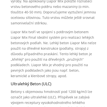
výroby. Na aplikovaný Liapor Mix položte roznášecí
vrstvu betonového potěru nebo mazaniny (o min.
tloušťce 40-50 mm). Doporučujeme vyztužení jemnou
ocelovou síťovinou. Tuto vrstvu můžete ještě srovnat
samonivelační stěrkou.
Liapor Mix tvoří ve spojení s potěrovým betonem
Liapor Mix Final ideální systém pro realizaci lehkých
betonových podlah. Ne. Lehký beton Liapor Mix nelze
použít na dřevěné konstrukce (podlahy, stropy) z
důvodu případného praskání. Tento lehký beton je
„křehký“ pro použití na dřevěných „pružných“
podkladech. Liapor Mix je vhodný pro použití na
pevných podkladech jako jsou např. beton,
keramické a klenbové stropy, apod.
Ultralehký Beton (ULC)
Betony s objemovou hmotností pod 1200 kg/m3 lze
označit jako ultralehké (ULC). Příspěvek se zabývá
vývojem receptury vysokohodnotného lehkého