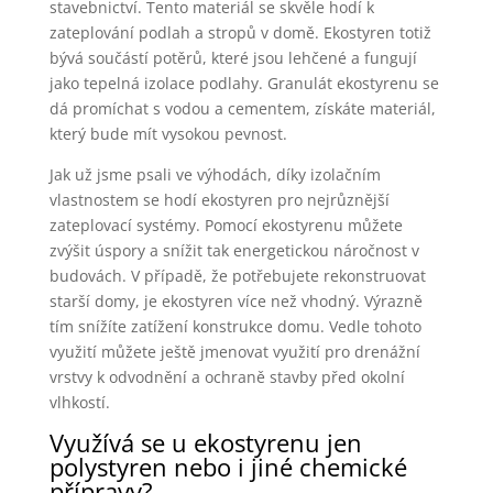
stavebnictví. Tento materiál se skvěle hodí k
zateplování podlah a stropů v domě. Ekostyren totiž
bývá součástí potěrů, které jsou lehčené a fungují
jako tepelná izolace podlahy. Granulát ekostyrenu se
dá promíchat s vodou a cementem, získáte materiál,
který bude mít vysokou pevnost.
Jak už jsme psali ve výhodách, díky izolačním
vlastnostem se hodí ekostyren pro nejrůznější
zateplovací systémy. Pomocí ekostyrenu můžete
zvýšit úspory a snížit tak energetickou náročnost v
budovách. V případě, že potřebujete rekonstruovat
starší domy, je ekostyren více než vhodný. Výrazně
tím snížíte zatížení konstrukce domu. Vedle tohoto
využití můžete ještě jmenovat využití pro drenážní
vrstvy k odvodnění a ochraně stavby před okolní
vlhkostí.
Využívá se u ekostyrenu jen
polystyren nebo i jiné chemické
přípravy?