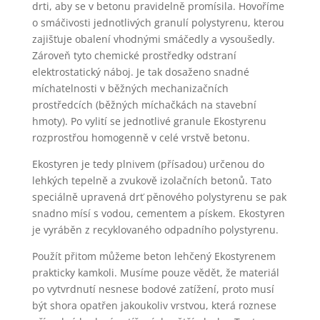
drti, aby se v betonu pravidelně promísila. Hovoříme
o smáčivosti jednotlivých granulí polystyrenu, kterou
zajišťuje obalení vhodnými smáčedly a vysoušedly.
Zároveň tyto chemické prostředky odstraní
elektrostatický náboj. Je tak dosaženo snadné
míchatelnosti v běžných mechanizačních
prostředcích (běžných míchačkách na stavební
hmoty). Po vylití se jednotlivé granule Ekostyrenu
rozprostřou homogenně v celé vrstvě betonu.
Ekostyren je tedy plnivem (přísadou) určenou do
lehkých tepelně a zvukově izolačních betonů. Tato
speciálně upravená drť pěnového polystyrenu se pak
snadno mísí s vodou, cementem a pískem. Ekostyren
je vyráběn z recyklovaného odpadního polystyrenu.
Použít přitom můžeme beton lehčený Ekostyrenem
prakticky kamkoli. Musíme pouze vědět, že materiál
po vytvrdnutí nesnese bodové zatížení, proto musí
být shora opatřen jakoukoliv vrstvou, která roznese