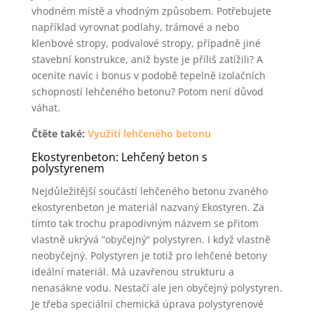
vhodném místě a vhodným způsobem. Potřebujete
například vyrovnat podlahy, trámové a nebo
klenbové stropy, podvalové stropy, případně jiné
stavební konstrukce, aniž byste je příliš zatížili? A
oceníte navíc i bonus v podobě tepelně izolačních
schopností lehčeného betonu? Potom není důvod
váhat.
Čtěte také:
Využití lehčeného betonu
Ekostyrenbeton: Lehčený beton s
polystyrenem
Nejdůležitější součástí lehčeného betonu zvaného
ekostyrenbeton je materiál nazvaný Ekostyren. Za
tímto tak trochu prapodivným názvem se přitom
vlastně ukrývá “obyčejný“ polystyren. I když vlastně
neobyčejný. Polystyren je totiž pro lehčené betony
ideální materiál. Má uzavřenou strukturu a
nenasákne vodu. Nestačí ale jen obyčejný polystyren.
Je třeba speciální chemická úprava polystyrenové