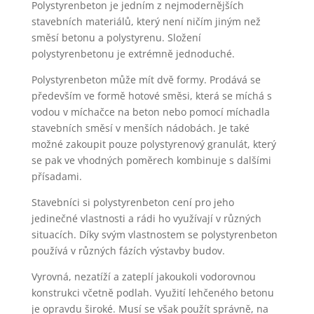
Polystyrenbeton je jedním z nejmodernějších
stavebních materiálů, který není ničím jiným než
směsí betonu a polystyrenu. Složení
polystyrenbetonu je extrémně jednoduché.
Polystyrenbeton může mít dvě formy. Prodává se
především ve formě hotové směsi, která se míchá s
vodou v míchačce na beton nebo pomocí míchadla
stavebních směsí v menších nádobách. Je také
možné zakoupit pouze polystyrenový granulát, který
se pak ve vhodných poměrech kombinuje s dalšími
přísadami.
Stavebníci si polystyrenbeton cení pro jeho
jedinečné vlastnosti a rádi ho využívají v různých
situacích. Díky svým vlastnostem se polystyrenbeton
používá v různých fázích výstavby budov.
Vyrovná, nezatíží a zateplí jakoukoli vodorovnou
konstrukci včetně podlah. Využití lehčeného betonu
je opravdu široké. Musí se však použít správně, na