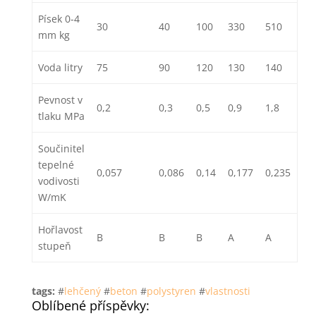
Písek 0-4
30
40
100
330
510
mm kg
Voda litry
75
90
120
130
140
Pevnost v
0,2
0,3
0,5
0,9
1,8
tlaku MPa
Součinitel
tepelné
0,057
0,086
0,14
0,177
0,235
vodivosti
W/mK
Hořlavost
B
B
B
A
A
stupeň
tags:
#
lehčený
#
beton
#
polystyren
#
vlastnosti
Oblíbené příspěvky: