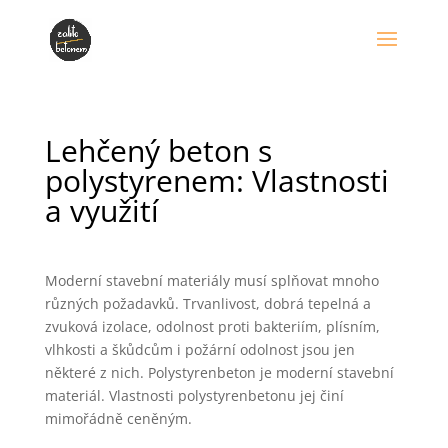
Lehčený beton s
polystyrenem: Vlastnosti
a využití
Moderní stavební materiály musí splňovat mnoho
různých požadavků. Trvanlivost, dobrá tepelná a
zvuková izolace, odolnost proti bakteriím, plísním,
vlhkosti a škůdcům i požární odolnost jsou jen
některé z nich. Polystyrenbeton je moderní stavební
materiál. Vlastnosti polystyrenbetonu jej činí
mimořádně ceněným.