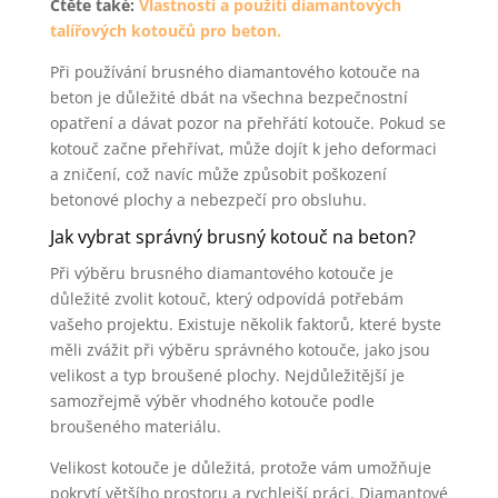
Čtěte také:
Vlastnosti a použití diamantových
talířových kotoučů pro beton.
Při používání brusného diamantového kotouče na
beton je důležité dbát na všechna bezpečnostní
opatření a dávat pozor na přehřátí kotouče. Pokud se
kotouč začne přehřívat, může dojít k jeho deformaci
a zničení, což navíc může způsobit poškození
betonové plochy a nebezpečí pro obsluhu.
Jak vybrat správný brusný kotouč na beton?
Při výběru brusného diamantového kotouče je
důležité zvolit kotouč, který odpovídá potřebám
vašeho projektu. Existuje několik faktorů, které byste
měli zvážit při výběru správného kotouče, jako jsou
velikost a typ broušené plochy. Nejdůležitější je
samozřejmě výběr vhodného kotouče podle
broušeného materiálu.
Velikost kotouče je důležitá, protože vám umožňuje
pokrytí většího prostoru a rychlejší práci. Diamantové