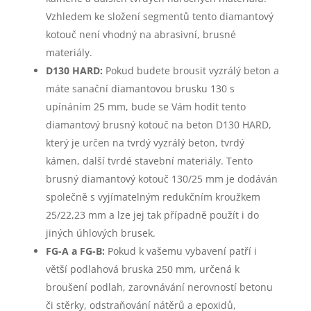
Vzhledem ke složení segmentů tento diamantový
kotouč není vhodný na abrasivní, brusné
materiály.
D130 HARD:
Pokud budete brousit vyzrálý beton a
máte sanační diamantovou brusku 130 s
upínáním 25 mm, bude se Vám hodit tento
diamantový brusný kotouč na beton D130 HARD,
který je určen na tvrdý vyzrálý beton, tvrdý
kámen, další tvrdé stavební materiály. Tento
brusný diamantový kotouč 130/25 mm je dodáván
společně s vyjímatelným redukčním kroužkem
25/22,23 mm a lze jej tak případně použít i do
jiných úhlových brusek.
FG-A a FG-B:
Pokud k vašemu vybavení patří i
větší podlahová bruska 250 mm, určená k
broušení podlah, zarovnávání nerovností betonu
či stěrky, odstraňování nátěrů a epoxidů,