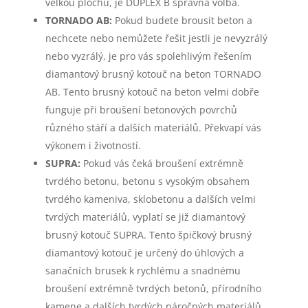
velkou plochu, je DUPLEX B správná volba.
TORNADO AB:
Pokud budete brousit beton a
nechcete nebo nemůžete řešit jestli je nevyzrálý
nebo vyzrálý, je pro vás spolehlivým řešením
diamantový brusný kotouč na beton TORNADO
AB. Tento brusný kotouč na beton velmi dobře
funguje při broušení betonových povrchů
různého stáří a dalších materiálů. Překvapí vás
výkonem i životností.
SUPRA:
Pokud vás čeká broušení extrémně
tvrdého betonu, betonu s vysokým obsahem
tvrdého kameniva, sklobetonu a dalších velmi
tvrdých materiálů, vyplatí se již diamantový
brusný kotouč SUPRA. Tento špičkový brusný
diamantový kotouč je určený do úhlových a
sanačních brusek k rychlému a snadnému
broušení extrémně tvrdých betonů, přírodního
kamene a dalších tvrdých náročných materiálů.