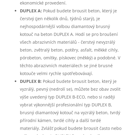
ekonomické provedení.
DUPLEX A:
Pokud budete brousit beton, který je
čerstvý (jen několik dnů, týdnů starý), je
nejhospodárnější volbou diamantový brusný
kotouč na beton DUPLEX A. Hodí se pro broušení
všech abrazivních materiálů - čerstvý nevyzrálý
beton, zvětralý beton, potěry, asfalt, měkké cihly,
pórobeton, omítky, pískovec (měkký) a podobné. V
těchto abrazivních materiálech se jiné brusné
kotouče velmi rychle spotřebovávají.
DUPLEX B:
Pokud budete brousit beton, který je
vyzrálý, pevný (nedrolí se), můžete bez obav zvolit
výše uvedený typ DUPLEX B-ECO, nebo si raději
vybrat výkonnější profesionální typ DUPLEX B,
brusný diamantový kotouč na vyzrálý beton, tvrdý
přírodní kámen, tvrdé cihly a další tvrdé
materiály. Zvlášť pokud budete brousit často nebo