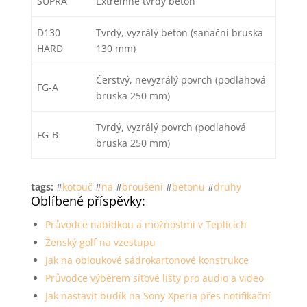
SUPRA
Extrémně tvrdý beton
D130
Tvrdý, vyzrálý beton (sanační bruska
HARD
130 mm)
Čerstvý, nevyzrálý povrch (podlahová
FG-A
bruska 250 mm)
Tvrdý, vyzrálý povrch (podlahová
FG-B
bruska 250 mm)
tags:
#
kotouč
#
na
#
broušení
#
betonu
#
druhy
Oblíbené příspěvky:
Průvodce nabídkou a možnostmi v Teplicích
Ženský golf na vzestupu
Jak na obloukové sádrokartonové konstrukce
Průvodce výběrem síťové lišty pro audio a video
Jak nastavit budík na Sony Xperia přes notifikační