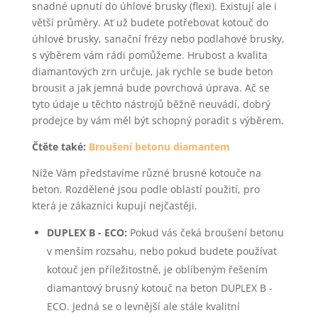
snadné upnutí do úhlové brusky (flexi). Existují ale i
větší průměry. Ať už budete potřebovat kotouč do
úhlové brusky, sanační frézy nebo podlahové brusky,
s výběrem vám rádi pomůžeme. Hrubost a kvalita
diamantových zrn určuje, jak rychle se bude beton
brousit a jak jemná bude povrchová úprava. Ač se
tyto údaje u těchto nástrojů běžně neuvádí, dobrý
prodejce by vám měl být schopný poradit s výběrem.
Čtěte také:
Broušení betonu diamantem
Níže Vám představíme různé brusné kotouče na
beton. Rozdělené jsou podle oblastí použití, pro
která je zákazníci kupují nejčastěji.
DUPLEX B - ECO:
Pokud vás čeká broušení betonu
v menším rozsahu, nebo pokud budete používat
kotouč jen příležitostně, je oblíbeným řešením
diamantový brusný kotouč na beton DUPLEX B -
ECO. Jedná se o levnější ale stále kvalitní