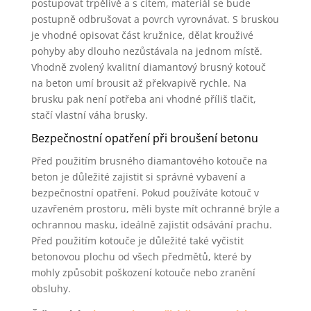
postupovat trpělivě a s citem, materiál se bude
postupně odbrušovat a povrch vyrovnávat. S bruskou
je vhodné opisovat část kružnice, dělat krouživé
pohyby aby dlouho nezůstávala na jednom místě.
Vhodně zvolený kvalitní diamantový brusný kotouč
na beton umí brousit až překvapivě rychle. Na
brusku pak není potřeba ani vhodné příliš tlačit,
stačí vlastní váha brusky.
Bezpečnostní opatření při broušení betonu
Před použitím brusného diamantového kotouče na
beton je důležité zajistit si správné vybavení a
bezpečnostní opatření. Pokud používáte kotouč v
uzavřeném prostoru, měli byste mít ochranné brýle a
ochrannou masku, ideálně zajistit odsávání prachu.
Před použitím kotouče je důležité také vyčistit
betonovou plochu od všech předmětů, které by
mohly způsobit poškození kotouče nebo zranění
obsluhy.