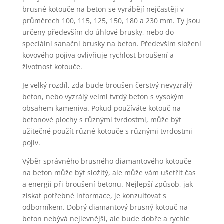
brusné kotouče na beton se vyrábějí nejčastěji v
průměrech 100, 115, 125, 150, 180 a 230 mm. Ty jsou
určeny především do úhlové brusky, nebo do
speciální sanační brusky na beton. Především složení
kovového pojiva ovlivňuje rychlost broušení a
životnost kotouče.
Je velký rozdíl, zda bude broušen čerstvý nevyzrálý
beton, nebo vyzrálý velmi tvrdý beton s vysokým
obsahem kameniva. Pokud používáte kotouč na
betonové plochy s různými tvrdostmi, může být
užitečné použít různé kotouče s různými tvrdostmi
pojiv.
Výběr správného brusného diamantového kotouče
na beton může být složitý, ale může vám ušetřit čas
a energii při broušení betonu. Nejlepší způsob, jak
získat potřebné informace, je konzultovat s
odborníkem. Dobrý diamantový brusný kotouč na
beton nebývá nejlevnější, ale bude dobře a rychle