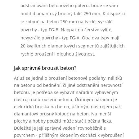
odstraňování betonového potěru, bude se vám
hodit diamantový brusný talíř 250 mm. K dispozici
je kotouč na beton 250 mm na tvrdé, vyzrálé
povrchy - typ FG-B. Naopak na čerstvě vylité,
nevyzrálé povrchy - typ FG-A. Oba dva typy mají
20 kvalitních diamantových segmentů zajišťujících
rychlé broušení i dlouhou životnost.
Jak správně brousit beton?
Ať už se jedná o broušení betonové podlahy, nálitků
na betonu od bednění, či jiné odstranění nerovností
betonu, je potřeba se vybavit nářadím vybaveným
nástroji na broušení betonu. Účinným nářadím je
elektrická bruska na beton, účinným nástrojem pak
diamantový brusný kotouč na beton. Na menší
plochy a hobby použití může stačit běžná flexa.
Důležité je její správné vedení rovnoběžně s
povrchem - přílišným klopením dochází k vybroušení