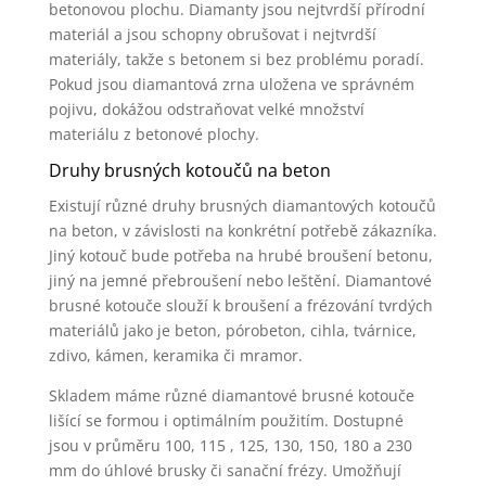
betonovou plochu. Diamanty jsou nejtvrdší přírodní
materiál a jsou schopny obrušovat i nejtvrdší
materiály, takže s betonem si bez problému poradí.
Pokud jsou diamantová zrna uložena ve správném
pojivu, dokážou odstraňovat velké množství
materiálu z betonové plochy.
Druhy brusných kotoučů na beton
Existují různé druhy brusných diamantových kotoučů
na beton, v závislosti na konkrétní potřebě zákazníka.
Jiný kotouč bude potřeba na hrubé broušení betonu,
jiný na jemné přebroušení nebo leštění. Diamantové
brusné kotouče slouží k broušení a frézování tvrdých
materiálů jako je beton, pórobeton, cihla, tvárnice,
zdivo, kámen, keramika či mramor.
Skladem máme různé diamantové brusné kotouče
lišící se formou i optimálním použitím. Dostupné
jsou v průměru 100, 115 , 125, 130, 150, 180 a 230
mm do úhlové brusky či sanační frézy. Umožňují