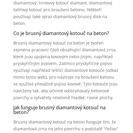
diamantový, hrnkový kotouč diamant, diamantový
talířový kotouč pro broušení betonu. Někteří
používají také výraz diamantový brusný disk na
beton.
Co je brusný diamantový kotouč na beton?
Brusný diamantový kotouč na beton je tvořen
zejména pracovní částí obsahující diamantová zrna,
které jsou spojena kovovým nebo jiným, například
pryskyřičným pojivem. Zatímco pryskyřičné pojivo
využívají například leštící diamantové kotouče (odkaz
mimo tento web), pro nástroje na broušení betonu
se využívá převážně pojivo kovové. Tyto kotouče jsou
navrženy tak, aby účinně odstraňovaly betonové
povrchy a vytvářely relativně hladké, rovné plochy.
Jak funguje brusný diamantový kotouč na
beton?
Brusný diamantový kotouč na beton funguje tím, že
diamantová zrna na jeho povrchu v podstatě "řežou"