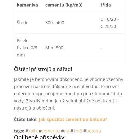
kameniva
cementu (kg/m3)
třída
C 16/20 -
Štěrk
300 - 400
C 25/30
Písek
frakce 0/8
Min. 500
-
mm
Čištění přístrojů a nářadí
Jakmile je betonování dokončeno, je vhodné všechny
pracovní nástroje důkladně očistit vodou. Pracovní
oblečení doporučujeme hned po použití namočit do
vody. Ztvrdlý beton je už velmi obtížné odstranit z
nástrojů a oblečení.
Čtěte také:
Jak spočítat cement do betonu?
tags:
#
kolik
#
cementu
#
na
#
1m3
#
betonu
Oblíbené příspěvky: