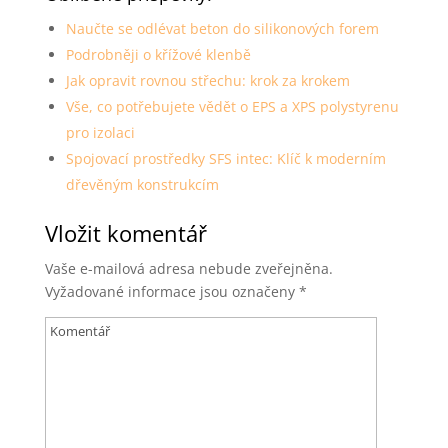
Naučte se odlévat beton do silikonových forem
Podrobněji o křížové klenbě
Jak opravit rovnou střechu: krok za krokem
Vše, co potřebujete vědět o EPS a XPS polystyrenu
pro izolaci
Spojovací prostředky SFS intec: Klíč k moderním
dřevěným konstrukcím
Vložit komentář
Vaše e-mailová adresa nebude zveřejněna.
Vyžadované informace jsou označeny
*