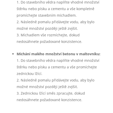
Do stavebního vědra naplňte vhodné množství
štěrku nebo písku a cementu a vše kompletně
promíchejte stavebním míchadlem.
Následně pomalu přidávejte vodu, aby bylo
možné množství později ještě zvýšit.
Míchadlem vše rozmíchejte, dokud
nedosáhnete požadované konzistence.
Míchání malého množství betonu v maltovníku:
Do stavebního vědra naplňte vhodné množství
štěrku nebo písku a cementu a vše promíchejte
zednickou lžící.
Následně pomalu přidávejte vodu, aby bylo
možné množství později ještě zvýšit.
Zednickou lžící směs zpracujte, dokud
nedosáhnete požadované konzistence.