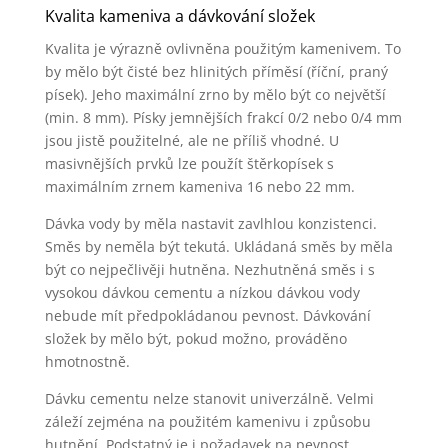
Kvalita kameniva a dávkování složek
Kvalita je výrazně ovlivněna použitým kamenivem. To
by mělo být čisté bez hlinitých příměsí (říční, praný
písek). Jeho maximální zrno by mělo být co největší
(min. 8 mm). Písky jemnějších frakcí 0/2 nebo 0/4 mm
jsou jistě použitelné, ale ne příliš vhodné. U
masivnějších prvků lze použít štěrkopísek s
maximálním zrnem kameniva 16 nebo 22 mm.
Dávka vody by měla nastavit zavlhlou konzistenci.
Směs by neměla být tekutá. Ukládaná směs by měla
být co nejpečlivěji hutněna. Nezhutněná směs i s
vysokou dávkou cementu a nízkou dávkou vody
nebude mít předpokládanou pevnost. Dávkování
složek by mělo být, pokud možno, prováděno
hmotnostně.
Dávku cementu nelze stanovit univerzálně. Velmi
záleží zejména na použitém kamenivu i způsobu
hutnění. Podstatný je i požadavek na pevnost