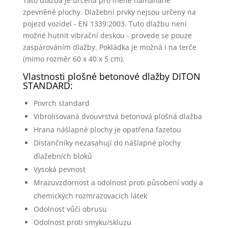
Tato dlažba je určena pro méně namáhané
zpevněné plochy. Dlažební prvky nejsou určeny na
pojezd vozidel - EN 1339:2003. Tuto dlažbu není
možné hutnit vibrační deskou - provede se pouze
zaspárováním dlažby. Pokládka je možná i na terče
(mimo rozměr 60 x 40 x 5 cm).
Vlastnosti plošné betonové dlažby DITON
STANDARD:
Povrch standard
Vibrolisovaná dvouvrstvá betonová plošná dlažba
Hrana nášlapné plochy je opatřena fazetou
Distančníky nezasahují do nášlapné plochy
dlažebních bloků
Vysoká pevnost
Mrazuvzdornost a odolnost proti působení vody a
chemických rozmrazovacích látek
Odolnost vůči obrusu
Odolnost proti smyku/skluzu