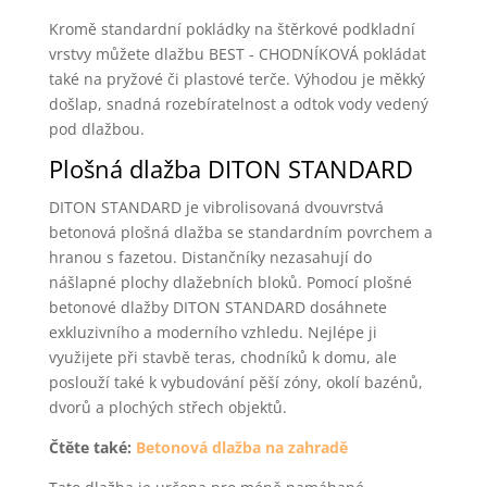
Kromě standardní pokládky na štěrkové podkladní
vrstvy můžete dlažbu BEST - CHODNÍKOVÁ pokládat
také na pryžové či plastové terče. Výhodou je měkký
došlap, snadná rozebíratelnost a odtok vody vedený
pod dlažbou.
Plošná dlažba DITON STANDARD
DITON STANDARD je vibrolisovaná dvouvrstvá
betonová plošná dlažba se standardním povrchem a
hranou s fazetou. Distančníky nezasahují do
nášlapné plochy dlažebních bloků. Pomocí plošné
betonové dlažby DITON STANDARD dosáhnete
exkluzivního a moderního vzhledu. Nejlépe ji
využijete při stavbě teras, chodníků k domu, ale
poslouží také k vybudování pěší zóny, okolí bazénů,
dvorů a plochých střech objektů.
Čtěte také:
Betonová dlažba na zahradě