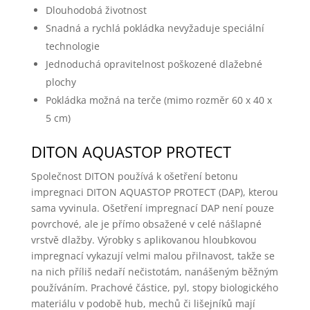
Dlouhodobá životnost
Snadná a rychlá pokládka nevyžaduje speciální
technologie
Jednoduchá opravitelnost poškozené dlažebné
plochy
Pokládka možná na terče (mimo rozměr 60 x 40 x
5 cm)
DITON AQUASTOP PROTECT
Společnost DITON používá k ošetření betonu
impregnaci DITON AQUASTOP PROTECT (DAP), kterou
sama vyvinula. Ošetření impregnací DAP není pouze
povrchové, ale je přímo obsažené v celé nášlapné
vrstvě dlažby. Výrobky s aplikovanou hloubkovou
impregnací vykazují velmi malou přilnavost, takže se
na nich příliš nedaří nečistotám, nanášeným běžným
používáním. Prachové částice, pyl, stopy biologického
materiálu v podobě hub, mechů či lišejníků mají