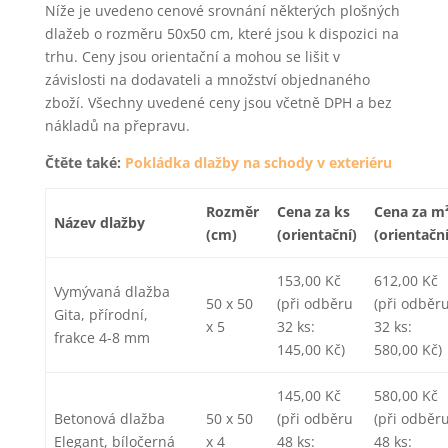
Níže je uvedeno cenové srovnání některých plošných
dlažeb o rozměru 50x50 cm, které jsou k dispozici na
trhu. Ceny jsou orientační a mohou se lišit v
závislosti na dodavateli a množství objednaného
zboží. Všechny uvedené ceny jsou včetně DPH a bez
nákladů na přepravu.
Čtěte také:
Pokládka dlažby na schody v exteriéru
Rozměr
Cena za ks
Cena za m
Název dlažby
(cm)
(orientační)
(orientační
153,00 Kč
612,00 Kč
Vymývaná dlažba
50 x 50
(při odběru
(při odběr
Gita, přírodní,
x 5
32 ks:
32 ks:
frakce 4-8 mm
145,00 Kč)
580,00 Kč)
145,00 Kč
580,00 Kč
Betonová dlažba
50 x 50
(při odběru
(při odběr
Elegant, bíločerná
x 4
48 ks:
48 ks: