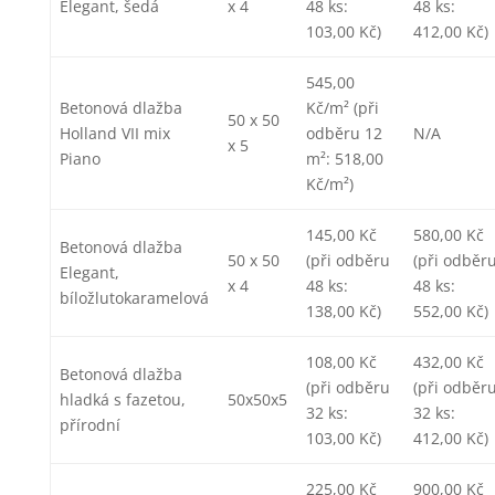
Elegant, šedá
x 4
48 ks:
48 ks:
103,00 Kč)
412,00 Kč)
545,00
Betonová dlažba
Kč/m² (při
50 x 50
Holland VII mix
odběru 12
N/A
x 5
Piano
m²: 518,00
Kč/m²)
145,00 Kč
580,00 Kč
Betonová dlažba
50 x 50
(při odběru
(při odběr
Elegant,
x 4
48 ks:
48 ks:
bíložlutokaramelová
138,00 Kč)
552,00 Kč)
108,00 Kč
432,00 Kč
Betonová dlažba
(při odběru
(při odběr
hladká s fazetou,
50x50x5
32 ks:
32 ks:
přírodní
103,00 Kč)
412,00 Kč)
225,00 Kč
900,00 Kč