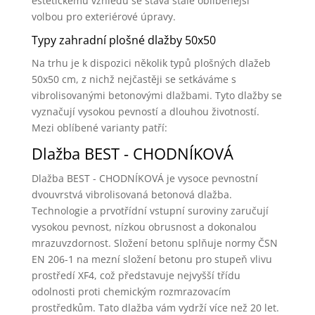
estetickému vzhledu se stává stále oblíbenější
volbou pro exteriérové úpravy.
Typy zahradní plošné dlažby 50x50
Na trhu je k dispozici několik typů plošných dlažeb
50x50 cm, z nichž nejčastěji se setkáváme s
vibrolisovanými betonovými dlažbami. Tyto dlažby se
vyznačují vysokou pevností a dlouhou životností.
Mezi oblíbené varianty patří:
Dlažba BEST - CHODNÍKOVÁ
Dlažba BEST - CHODNÍKOVÁ je vysoce pevnostní
dvouvrstvá vibrolisovaná betonová dlažba.
Technologie a prvotřídní vstupní suroviny zaručují
vysokou pevnost, nízkou obrusnost a dokonalou
mrazuvzdornost. Složení betonu splňuje normy ČSN
EN 206-1 na mezní složení betonu pro stupeň vlivu
prostředí XF4, což představuje nejvyšší třídu
odolnosti proti chemickým rozmrazovacím
prostředkům. Tato dlažba vám vydrží více než 20 let.