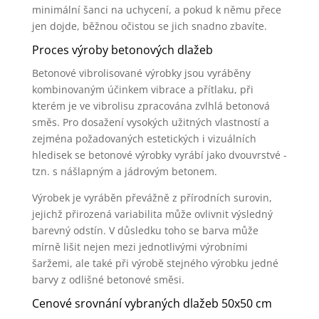
minimální šanci na uchycení, a pokud k němu přece
jen dojde, běžnou očistou se jich snadno zbavíte.
Proces výroby betonových dlažeb
Betonové vibrolisované výrobky jsou vyráběny
kombinovaným účinkem vibrace a přítlaku, při
kterém je ve vibrolisu zpracována zvlhlá betonová
směs. Pro dosažení vysokých užitných vlastností a
zejména požadovaných estetických i vizuálních
hledisek se betonové výrobky vyrábí jako dvouvrstvé -
tzn. s nášlapným a jádrovým betonem.
Výrobek je vyráběn převážně z přírodních surovin,
jejichž přirozená variabilita může ovlivnit výsledný
barevný odstín. V důsledku toho se barva může
mírně lišit nejen mezi jednotlivými výrobními
šaržemi, ale také při výrobě stejného výrobku jedné
barvy z odlišné betonové směsi.
Cenové srovnání vybraných dlažeb 50x50 cm