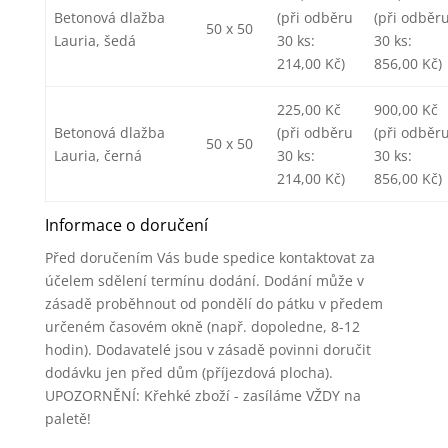
Betonová dlažba
(při odběru
(při odběr
50 x 50
Lauria, šedá
30 ks:
30 ks:
214,00 Kč)
856,00 Kč)
225,00 Kč
900,00 Kč
Betonová dlažba
(při odběru
(při odběr
50 x 50
Lauria, černá
30 ks:
30 ks:
214,00 Kč)
856,00 Kč)
Informace o doručení
Před doručením Vás bude spedice kontaktovat za
účelem sdělení termínu dodání. Dodání může v
zásadě proběhnout od pondělí do pátku v předem
určeném časovém okně (např. dopoledne, 8-12
hodin). Dodavatelé jsou v zásadě povinni doručit
dodávku jen před dům (příjezdová plocha).
UPOZORNĚNÍ: Křehké zboží - zasíláme VŽDY na
paletě!