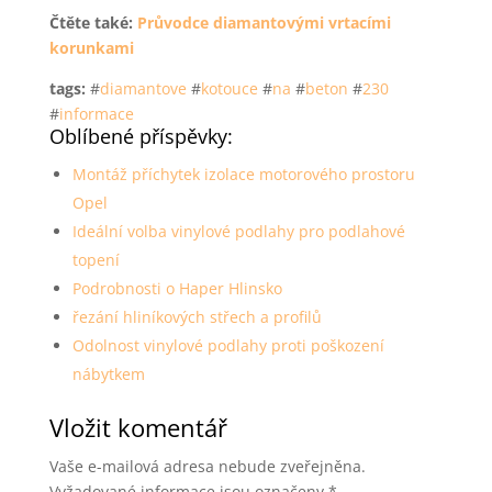
Čtěte také:
Průvodce diamantovými vrtacími
korunkami
tags:
#
diamantove
#
kotouce
#
na
#
beton
#
230
#
informace
Oblíbené příspěvky:
Montáž příchytek izolace motorového prostoru
Opel
Ideální volba vinylové podlahy pro podlahové
topení
Podrobnosti o Haper Hlinsko
řezání hliníkových střech a profilů
Odolnost vinylové podlahy proti poškození
nábytkem
Vložit komentář
Vaše e-mailová adresa nebude zveřejněna.
Vyžadované informace jsou označeny
*