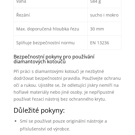
Váha
584 g
Řezání
sucho i mokro
Max. doporučená hloubka řezu
30 mm
Splňuje bezpečnostní normu
EN 13236
Bezpečnostní pokyny pro používání
diamantových kotoučů
Při práci s diamantovými kotouči je nezbytné
dodržovat bezpečnostní pravidla. Používejte ochranu
očí a rukou. Ujistěte se, že odletující jiskry nemíří na
hořlavé materiály nebo jiné osoby. Je nepřípustné
používat řezací nástroj bez ochranného krytu.
Důležité pokyny:
Smí se používat pouze originální nástroje a
příslušenství od výrobce.