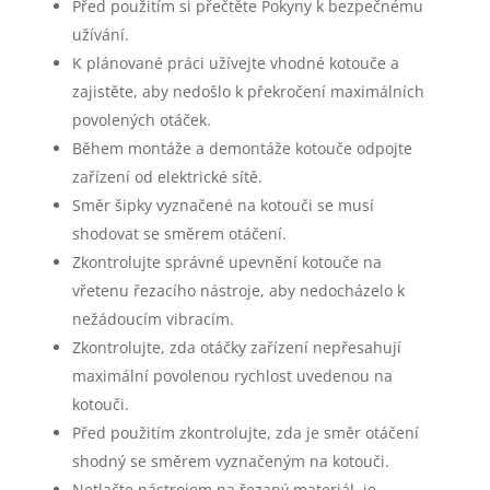
Před použitím si přečtěte Pokyny k bezpečnému
užívání.
K plánované práci užívejte vhodné kotouče a
zajistěte, aby nedošlo k překročení maximálních
povolených otáček.
Během montáže a demontáže kotouče odpojte
zařízení od elektrické sítě.
Směr šipky vyznačené na kotouči se musí
shodovat se směrem otáčení.
Zkontrolujte správné upevnění kotouče na
vřetenu řezacího nástroje, aby nedocházelo k
nežádoucím vibracím.
Zkontrolujte, zda otáčky zařízení nepřesahují
maximální povolenou rychlost uvedenou na
kotouči.
Před použitím zkontrolujte, zda je směr otáčení
shodný se směrem vyznačeným na kotouči.
Netlačte nástrojem na řezaný materiál, je