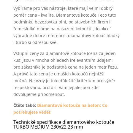
Vybíráme pro Vás nástroje, které mají velmi dobrý
poměr cena - kvalita. Diamantové kotouče Teco tuto
podmínku bezezbytku plní, od stavebních firem i
řemeslníků máme na nasazení kotoučů „do akce“
výhradně dobré reference, diamantový kotouč hladký
i turbo si odřežou své.
Vstupní ceny za diamantové kotouče (cena za jeden
kus) jsou v mnoha ohledech irelevantním údajem,
pro zákazníka je podstatná cena na jeden metr řezu.
A právě tato cena je u našich kotoučů nejnižší
možná. Ne vždy je toto důležité kritérium pro výběr
respektováno, proto si Vám jej alespoň zde
dovolujeme připomenout.
Čtěte také:
Diamantové kotouče na beton: Co
potřebujete vědět
Technické specifikace diamantového kotouče
TURBO MEDIUM 230x22,23 mm