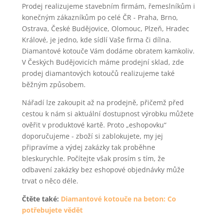
Prodej realizujeme stavebním firmám, řemeslníkům i
konečným zákazníkům po celé ČR - Praha, Brno,
Ostrava, České Budějovice, Olomouc, Plzeň, Hradec
Králové, je jedno, kde sídlí Vaše firma či dílna.
Diamantové kotouče Vám dodáme obratem kamkoliv.
V Českých Budějovicích máme prodejní sklad, zde
prodej diamantových kotoučů realizujeme také
běžným způsobem.
Nářadí lze zakoupit až na prodejně, přičemž před
cestou k nám si aktuální dostupnost výrobku můžete
ověřit v produktové kartě. Proto „eshopovku“
doporučujeme - zboží si zablokujete, my jej
připravíme a výdej zakázky tak proběhne
bleskurychle. Počítejte však prosím s tím, že
odbavení zakázky bez eshopové objednávky může
trvat o něco déle.
Čtěte také:
Diamantové kotouče na beton: Co
potřebujete vědět