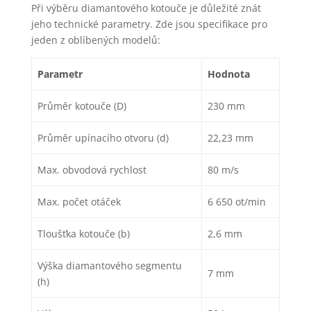
Při výběru diamantového kotouče je důležité znát
jeho technické parametry. Zde jsou specifikace pro
jeden z oblíbených modelů:
Parametr
Hodnota
Průměr kotouče (D)
230 mm
Průměr upínacího otvoru (d)
22,23 mm
Max. obvodová rychlost
80 m/s
Max. počet otáček
6 650 ot/min
Tloušťka kotouče (b)
2,6 mm
Výška diamantového segmentu
7 mm
(h)