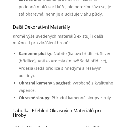
podobná mulčovací kůře, ale nerozfoukává se, je
stálobarevná, nehnije a udržuje vláhu půdy.
Další Dekorativní Materiály
Kromě výše uvedených materiálů existují i další
možnosti pro zkrášlení hrobů:
Kamenné plošky:
Nubito (fialová břidlice), Silver
(břidlice), Antiko Ardesia (tmavě šedá břidlice),
Ardesia (šedá břidlice s hnědými a rezavými
odstíny).
Okrasné kameny Spagheti:
Vyrobené z kvalitního
vápence.
Okrasné sloupy:
Přírodní kamenné sloupy z ruly.
Tabulka: Přehled Okrasných Materiálů pro
Hroby