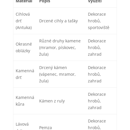
Materiál
Popis
Využití
Cihlová
Dekorace
drť
Drcené cihly a tašky
hrobů,
(Antuka)
sportoviště
Různé druhy kamene
Dekorace
Okrasné
(mramor, pískovec,
hrobů,
oblázky
žula)
zahrad
Drcený kámen
Dekorace
Kamenná
(vápenec, mramor,
hrobů,
drť
žula)
zahrad
Dekorace
Kamenná
Kámen z ruly
hrobů,
kůra
zahrad
Dekorace
Lávová
Pemza
hrobů,