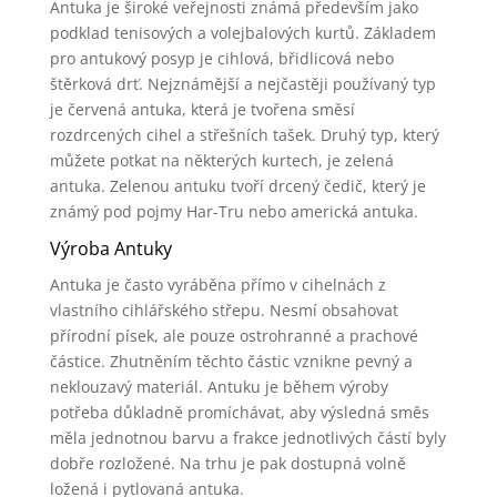
Antuka je široké veřejnosti známá především jako
podklad tenisových a volejbalových kurtů. Základem
pro antukový posyp je cihlová, břidlicová nebo
štěrková drť. Nejznámější a nejčastěji používaný typ
je červená antuka, která je tvořena směsí
rozdrcených cihel a střešních tašek. Druhý typ, který
můžete potkat na některých kurtech, je zelená
antuka. Zelenou antuku tvoří drcený čedič, který je
známý pod pojmy Har-Tru nebo americká antuka.
Výroba Antuky
Antuka je často vyráběna přímo v cihelnách z
vlastního cihlářského střepu. Nesmí obsahovat
přírodní písek, ale pouze ostrohranné a prachové
částice. Zhutněním těchto částic vznikne pevný a
neklouzavý materiál. Antuku je během výroby
potřeba důkladně promíchávat, aby výsledná směs
měla jednotnou barvu a frakce jednotlivých částí byly
dobře rozložené. Na trhu je pak dostupná volně
ložená i pytlovaná antuka.