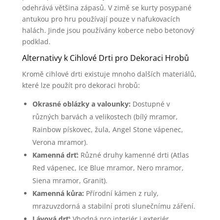
odehrává většina zápasů. V zimě se kurty posypané
antukou pro hru používají pouze v nafukovacích
halách. Jinde jsou používány koberce nebo betonový
podklad.
Alternativy k Cihlové Drti pro Dekoraci Hrobů
Kromě cihlové drti existuje mnoho dalších materiálů,
které lze použít pro dekoraci hrobů:
Okrasné oblázky a valounky:
Dostupné v
různých barvách a velikostech (bílý mramor,
Rainbow pískovec, žula, Angel Stone vápenec,
Verona mramor).
Kamenná drť:
Různé druhy kamenné drti (Atlas
Red vápenec, Ice Blue mramor, Nero mramor,
Siena mramor, Granit).
Kamenná kůra:
Přírodní kámen z ruly,
mrazuvzdorná a stabilní proti slunečnímu záření.
Lávová drť:
Vhodná pro interiér i exteriér,