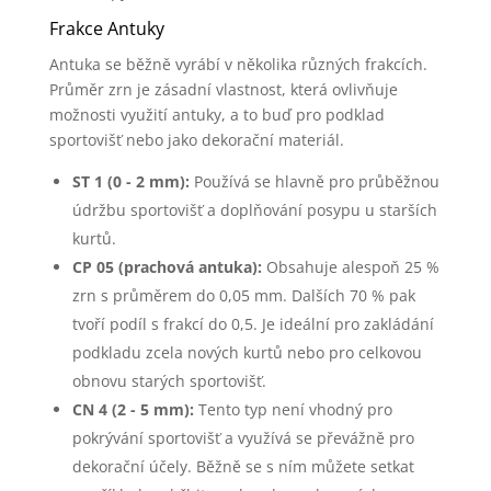
Frakce Antuky
Antuka se běžně vyrábí v několika různých frakcích.
Průměr zrn je zásadní vlastnost, která ovlivňuje
možnosti využití antuky, a to buď pro podklad
sportovišť nebo jako dekorační materiál.
ST 1 (0 - 2 mm):
Používá se hlavně pro průběžnou
údržbu sportovišť a doplňování posypu u starších
kurtů.
CP 05 (prachová antuka):
Obsahuje alespoň 25 %
zrn s průměrem do 0,05 mm. Dalších 70 % pak
tvoří podíl s frakcí do 0,5. Je ideální pro zakládání
podkladu zcela nových kurtů nebo pro celkovou
obnovu starých sportovišť.
CN 4 (2 - 5 mm):
Tento typ není vhodný pro
pokrývání sportovišť a využívá se převážně pro
dekorační účely. Běžně se s ním můžete setkat