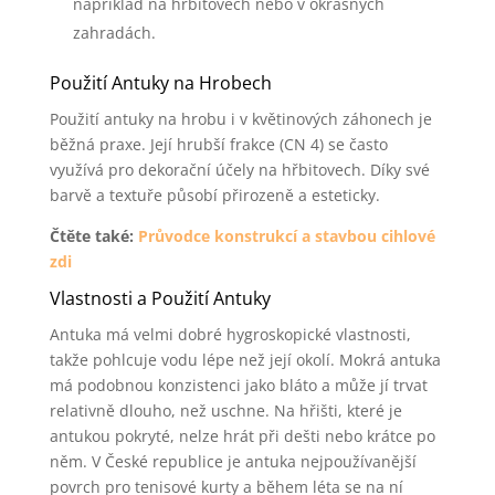
například na hřbitovech nebo v okrasných
zahradách.
Použití Antuky na Hrobech
Použití antuky na hrobu i v květinových záhonech je
běžná praxe. Její hrubší frakce (CN 4) se často
využívá pro dekorační účely na hřbitovech. Díky své
barvě a textuře působí přirozeně a esteticky.
Čtěte také:
Průvodce konstrukcí a stavbou cihlové
zdi
Vlastnosti a Použití Antuky
Antuka má velmi dobré hygroskopické vlastnosti,
takže pohlcuje vodu lépe než její okolí. Mokrá antuka
má podobnou konzistenci jako bláto a může jí trvat
relativně dlouho, než uschne. Na hřišti, které je
antukou pokryté, nelze hrát při dešti nebo krátce po
něm. V České republice je antuka nejpoužívanější
povrch pro tenisové kurty a během léta se na ní