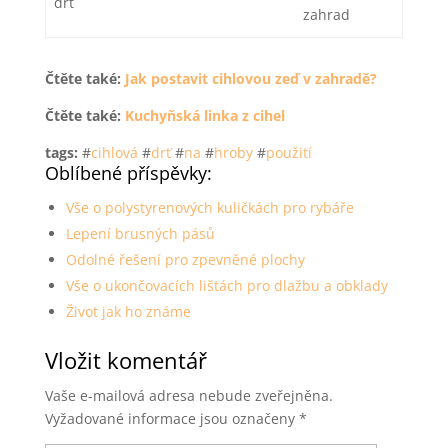
drť
zahrad
Čtěte také:
Jak postavit cihlovou zeď v zahradě?
Čtěte také:
Kuchyňská linka z cihel
tags:
#
cihlová
#
drť
#
na
#
hroby
#
použití
Oblíbené příspěvky:
Vše o polystyrenových kuličkách pro rybáře
Lepení brusných pásů
Odolné řešení pro zpevněné plochy
Vše o ukončovacích lištách pro dlažbu a obklady
Život jak ho známe
Vložit komentář
Vaše e-mailová adresa nebude zveřejněna.
Vyžadované informace jsou označeny
*