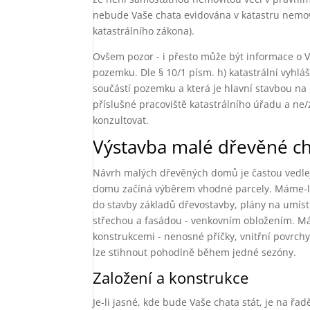
nebude Vaše chata evidována v katastru nemovi
katastrálního zákona).
Ovšem pozor - i přesto může být informace o V
pozemku. Dle § 10/1 písm. h) katastrální vyhláš
součástí pozemku a která je hlavní stavbou n
příslušné pracoviště katastrálního úřadu a ne/
konzultovat.
Výstavba malé dřevěné c
Návrh malých dřevěných domů je častou vedlejší
domu začíná výběrem vhodné parcely. Máme-li pa
do stavby základů dřevostavby, plány na umíst
střechou a fasádou - venkovním obložením. Má
konstrukcemi - nenosné příčky, vnitřní povrchy
lze stihnout pohodlně během jedné sezóny.
Založení a konstrukce
Je-li jasné, kde bude Vaše chata stát, je na řa