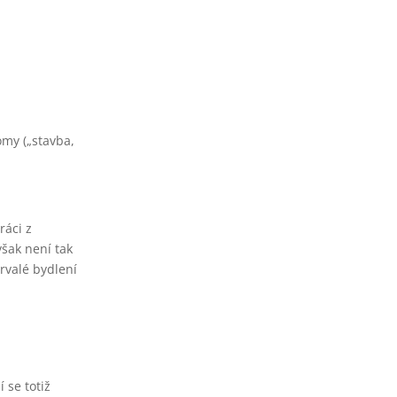
omy („stavba,
ráci z
však není tak
rvalé bydlení
 se totiž