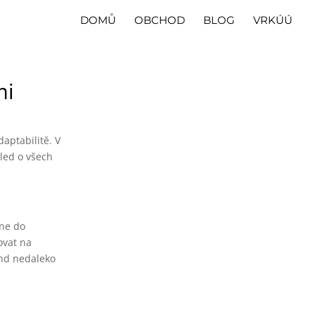
DOMŮ
OBCHOD
BLOG
VRKÚÚ
mi
aptabilitě. V
hled o všech
dne do
ovat na
and nedaleko