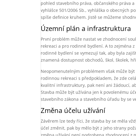
pohled stavebního práva, občanského práva a 
vyhlášce 501/2006 Sb., vyhláška o obecných pož
spíše definice kruhem. Jistě se můžeme shodno
Územní plán a infrastruktura
První problém může nastat ve zhodnocení sou
rekreaci a pro rodinné bydlení. A to zejména 
rodinné bydlení se vymezují tak, aby byla zaj
znamená dostupnost obchodů, škol, školek, hřiš
Neopomenutelným problémem však může být i n
rodinnou rekreaci s předpokladem, že zde celá 
kvalitní infrastruktury, pak není ani žádoucí, a
Stavba může být užívána jen k povolenému účel
stavebního zákona a stavebního úřadu by se ve
Změna účelu užívání
Závěrem lze tedy říci, že stavba by se měla vžd
účel změnit, pak by mělo být z jeho strany p
změna užívání není podrobena zhodnocení z 