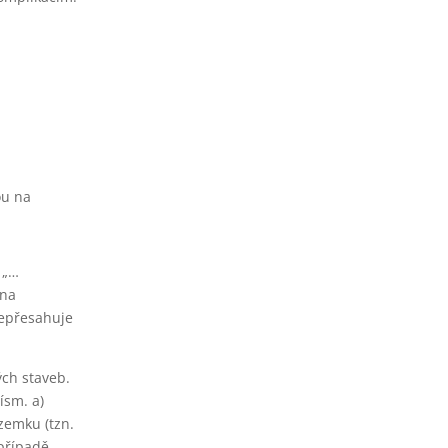
ou na
 „…
ena
nepřesahuje
ch staveb.
ísm. a)
zemku (tzn.
 případě