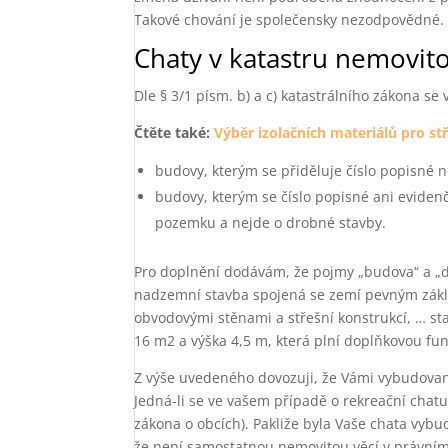
Takové chování je společensky nezodpovědné.
Chaty v katastru nemovito
Dle § 3/1 písm. b) a c) katastrálního zákona se 
Čtěte také:
Výběr izolačních materiálů pro st
budovy, kterým se přiděluje číslo popisné 
budovy, kterým se číslo popisné ani eviden
pozemku a nejde o drobné stavby.
Pro doplnění dodávám, že pojmy „budova“ a „dr
nadzemní stavba spojená se zemí pevným zákl
obvodovými stěnami a střešní konstrukcí, … s
16 m2 a výška 4,5 m, která plní doplňkovou fun
Z výše uvedeného dovozuji, že Vámi vybudovan
Jedná-li se ve vašem případě o rekreační chatu
zákona o obcích). Pakliže byla Vaše chata vybu
že není samostatnou nemovitou věcí v právním 