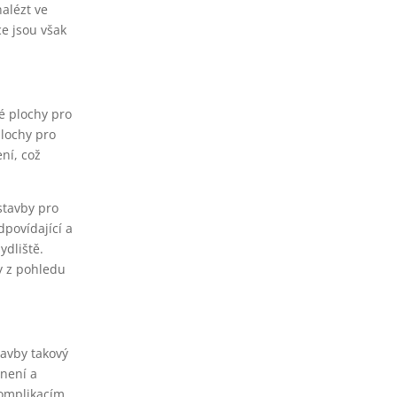
alézt ve
ce jsou však
é plochy pro
plochy pro
ní, což
stavby pro
dpovídající a
ydliště.
y z pohledu
tavby takový
 není a
omplikacím.