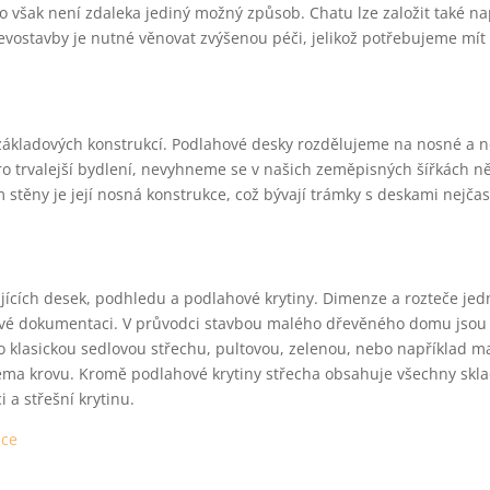
o však není zdaleka jediný možný způsob. Chatu lze založit také na
vostavby je nutné věnovat zvýšenou péči, jelikož potřebujeme mít
 základových konstrukcí. Podlahové desky rozdělujeme na nosné a 
pro trvalejší bydlení, nevyhneme se v našich zeměpisných šířkách 
 stěny je její nosná konstrukce, což bývají trámky s deskami nejčas
ujících desek, podhledu a podlahové krytiny. Dimenze a rozteče jed
ové dokumentaci. V průvodci stavbou malého dřevěného domu jso
o klasickou sedlovou střechu, pultovou, zelenou, nebo například 
héma krovu. Kromě podlahové krytiny střecha obsahuje všechny skl
 a střešní krytinu.
ace