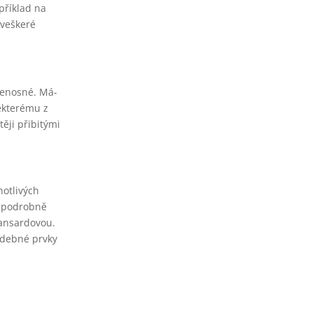
příklad na
 veškeré
nenosné. Má-
některému z
těji přibitými
notlivých
u podrobně
mansardovou.
adebné prvky