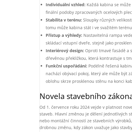
Individuální vzhled:
Každá kabina se může n
finální podoby zpracovaných ocelových plec
Stabilita v terénu:
Sloupky různých velikost
tomu může kabina stát i ve svažitém terénu
Přístup a výhledy:
Nastavitelná rampa vede 
skládací vstupní dveře, stejně jako proskle
Interiérový design:
Oproti tmavé fasádě a stř
dřevěnou překližkou, která kontrastuje s 
Funkční uspořádání:
Podélně řešená kabina
nachází obývací pokoj, který ale může být 
oblohu skrze prosklenou stěnu na konci kab
Novela stavebního zákona
Od 1. července roku 2024 vejde v platnost nove
staveb. Hlavní změnou je dělení jednotlivých s
nebo montážní činností ze stavebních výrobků,
drobnou změnu, kdy zákon uvažuje jako stavby