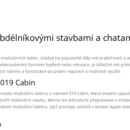
bdélníkovými stavbami a chata
odulárních kabin, získává na popularitě díky své praktičnosti a ad
d alternativními formami bydlení nebo rekreace, je důležité mít pře
ich návrhu a konstrukce po právní regulace a možnosti využití.
 019 Cabin
pracovalo modulární kabinu s názvem 019 Cabin, která snadno zapa
ytvořit modulární stavbu, kterou lze jednoduše přepravovat a instal
obilní modulární kabinu, jejíž prototyp umístili v kempu Apple Isl
n