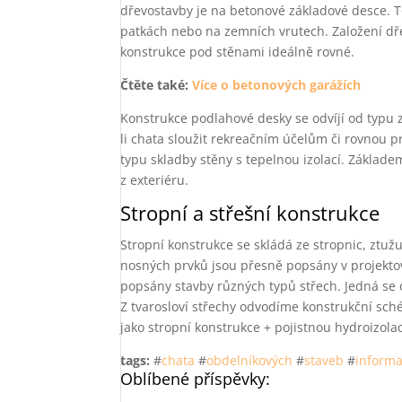
dřevostavby je na betonové základové desce. T
patkách nebo na zemních vrutech. Založení dře
konstrukce pod stěnami ideálně rovné.
Čtěte také:
Více o betonových garážích
Konstrukce podlahové desky se odvíjí od typu
li chata sloužit rekreačním účelům či rovnou 
typu skladby stěny s tepelnou izolací. Základem
z exteriéru.
Stropní a střešní konstrukce
Stropní konstrukce se skládá ze stropnic, ztuž
nosných prvků jsou přesně popsány v projekt
popsány stavby různých typů střech. Jedná se 
Z tvarosloví střechy odvodíme konstrukční sc
jako stropní konstrukce + pojistnou hydroizolaci
tags:
#
chata
#
obdelníkových
#
staveb
#
inform
Oblíbené příspěvky: