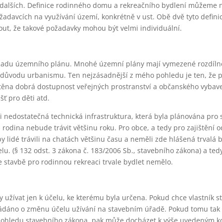
dalších. Definice rodinného domu a rekreačního bydlení můžeme n
adavcích na využívání území, konkrétně v ust. Obě dvě tyto defini
ut, že takové požadavky mohou být velmi individuální.
ladu územního plánu. Mnohé územní plány mají vymezené rozdíln
z důvodu urbanismu. Ten nejzásadnější z mého pohledu je ten, že 
ištěna dobrá dostupnost veřejných prostranství a občanského vybave
ť pro děti atd.
edostatečná technická infrastruktura, která byla plánována pro 
rodina nebude trávit většinu roku. Pro obce, a tedy pro zajištění o
by lidé trávili na chatách většinu času a neměli zde hlášená trvalá b
u. (§ 132 odst. 3 zákona č. 183/2006 Sb., stavebního zákona) a ted
 stavbě pro rodinnou rekreaci trvale bydlet nemělo.
y užívat jen k účelu, ke kterému byla určena. Pokud chce vlastník s
ožádáno o změnu účelu užívání na stavebním úřadě. Pokud tomu tak
pohledu stavebního zákona, pak může docházet k výše uvedeným k