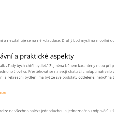
ní a nevztahuje se na ně kolaudace. Druhý bod myslí na mobilní d
ávní a praktické aspekty
íkali: „Tady bych chtěl bydlet.“ Zejména během karantény nebo při p
ednoho člověka. Přestěhovat se na svoji chatu či chalupu natrvalo 
ní a rekreační bydlení má být ze své podstaty oddělené, neboť na t
enze
a nelze na všechno nalézt jednoduchou a jednoznačnou odpověď. Liší