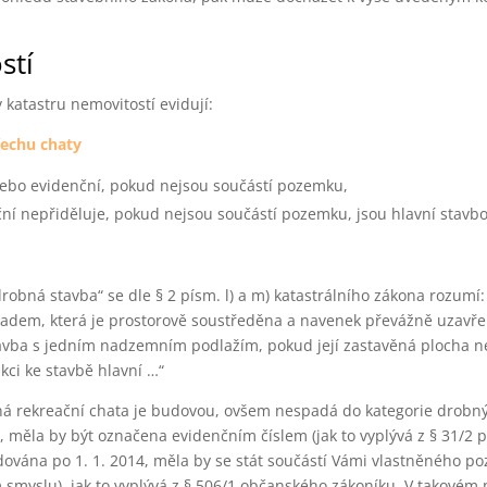
stí
v katastru nemovitostí evidují:
řechu chaty
nebo evidenční, pokud nejsou součástí pozemku,
ční nepřiděluje, pokud nejsou součástí pozemku, jsou hlavní stavb
obná stavba“ se dle § 2 písm. l) a m) katastrálního zákona rozumí:
adem, která je prostorově soustředěna a navenek převážně uzavř
tavba s jedním nadzemním podlažím, pokud její zastavěná plocha 
kci ke stavbě hlavní …“
á rekreační chata je budovou, ovšem nespadá do kategorie drobný
, měla by být označena evidenčním číslem (jak to vyplývá z § 31/2 p
dována po 1. 1. 2014, měla by se stát součástí Vámi vlastněného po
smyslu), jak to vyplývá z § 506/1 občanského zákoníku. V takovém