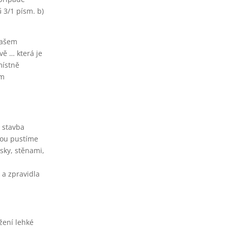
 3/1 písm. b)
 Vašem
vě … která je
místně
ím
á stavba
dnou pustíme
sky, stěnami,
 a zpravidla
ožení lehké