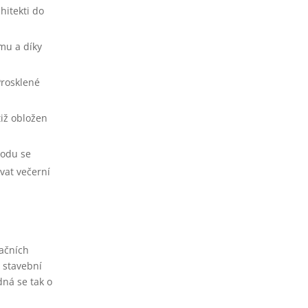
hitekti do
ámu a díky
Prosklené
tiž obložen
hodu se
vat večerní
eačních
á stavební
dná se tak o