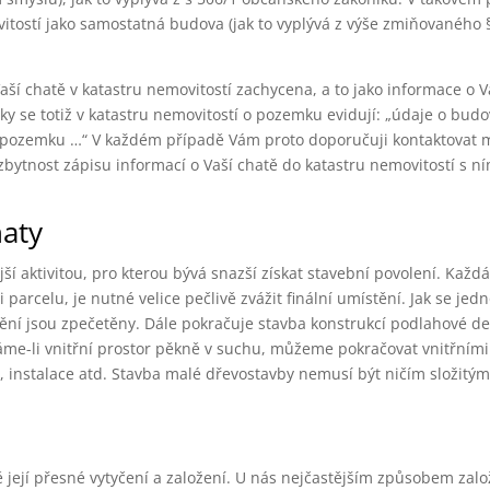
tostí jako samostatná budova (jak to vyplývá z výše zmiňovaného §
aší chatě v katastru nemovitostí zachycena, a to jako informace o
ky se totiž v katastru nemovitostí o pozemku evidují: „údaje o budo
a pozemku …“ V každém případě Vám proto doporučuji kontaktovat 
zbytnost zápisu informací o Vaší chatě do katastru nemovitostí s n
haty
 aktivitou, pro kterou bývá snazší získat stavební povolení. Každ
rcelu, je nutné velice pečlivě zvážit finální umístění. Jak se je
ění jsou zpečetěny. Dále pokračuje stavba konstrukcí podlahové de
me-li vnitřní prostor pěkně v suchu, můžeme pokračovat vnitřními
, instalace atd. Stavba malé dřevostavby nemusí být ničím složitým
dě její přesné vytyčení a založení. U nás nejčastějším způsobem zal