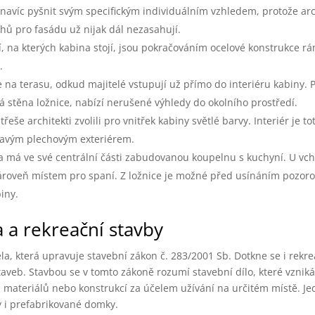
avíc pyšnit svým specifickým individuálním vzhledem, protože arc
hů pro fasádu už nijak dál nezasahují.
í, na kterých kabina stojí, jsou pokračováním ocelové konstrukce r
.
na terasu, odkud majitelé vstupují už přímo do interiéru kabiny. 
ná stěna ložnice, nabízí nerušené výhledy do okolního prostředí.
eše architekti zvolili pro vnitřek kabiny světlé barvy. Interiér je to
tmavým plechovým exteriérem.
 má ve své centrální části zabudovanou koupelnu s kuchyní. U vc
zároveň místem pro spaní. Z ložnice je možné před usínáním pozoro
iny.
 a rekreační stavby
la, která upravuje stavební zákon č. 283/2001 Sb. Dotkne se i rekr
taveb. Stavbou se v tomto zákoně rozumí stavební dílo, které vznik
 materiálů nebo konstrukcí za účelem užívání na určitém místě. Je
 i prefabrikované domky.