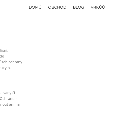
DOMŮ
OBCHOD
BLOG
VRKÚÚ
lísní,
 do
Způsob ochrany
skrytá.
, vany či
 Ochranu si
enout ani na