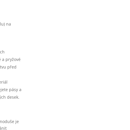
lu) na
ých
é a pryžové
stvu před
riál
jete pásy a
ých desek.
dnoduše je
ánit