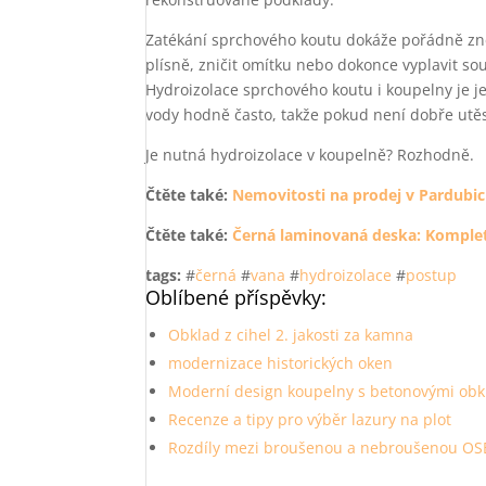
Zatékání sprchového koutu dokáže pořádně zne
plísně, zničit omítku nebo dokonce vyplavit s
Hydroizolace sprchového koutu i koupelny je je
vody hodně často, takže pokud není dobře utěs
Je nutná hydroizolace v koupelně? Rozhodně.
Čtěte také:
Nemovitosti na prodej v Pardubic
Čtěte také:
Černá laminovaná deska: Komple
tags:
#
černá
#
vana
#
hydroizolace
#
postup
Oblíbené příspěvky:
Obklad z cihel 2. jakosti za kamna
modernizace historických oken
Moderní design koupelny s betonovými obk
Recenze a tipy pro výběr lazury na plot
Rozdíly mezi broušenou a nebroušenou OS