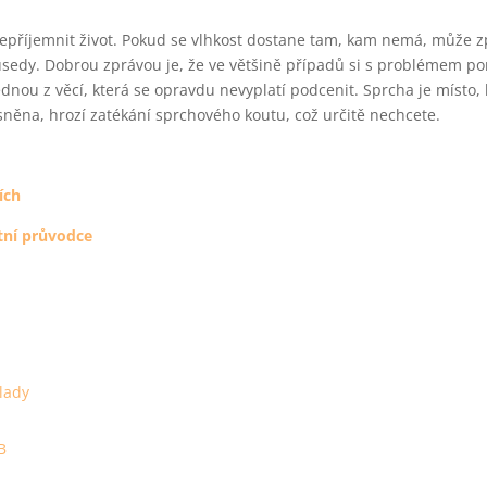
příjemnit život. Pokud se vlhkost dostane tam, kam nemá, může z
ousedy. Dobrou zprávou je, že ve většině případů si s problémem po
dnou z věcí, která se opravdu nevyplatí podcenit. Sprcha je místo,
něna, hrozí zatékání sprchového koutu, což určitě nechcete.
ích
tní průvodce
lady
B