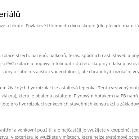
eriálů
ové a tekuté. Povlakové třídíme do dvou skupin (dle původu materiá
olace střech, bazénů, balkonů, teras, spodních částí staveb a jin
í PVC izolace a nopových fólií patří do této skupiny i další plastov
Ty samy o sobě nezajišťují voděodolnost, ale chrání hydroizolační vr
m živičných hydroizolací je asfaltová lepenka. Tento vrstvený mate
o vlákna), která je obalená asfaltem. Plynovým hořákem na PB nahře
ijete pro hydroizolaci venkovních stavebních konstrukcí a základov
nitřní a venkovní použití, ale nejčastěji je využijete v koupelně. Je
tvu. V exteriéru je využijete v místech, která nelze systémově ochr