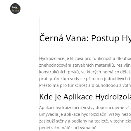
Černá Vana: Postup Hy
Hydroizolace je klíčová pro funkčnost a dlouho
znehodnocování stavebních materiálů, rezivění
konstrukčních prvků, ve kterých nemá co dělat.
proti průnikům vody se přitom u jednotlivých ty
Přesto má pro funkčnost a dlouhodobou životn
Kde je Aplikace Hydroizo
Aplikaci hydroizolační vrstvy doporučujeme vš
umyvadla je aplikace hydroizolační vrstvy nezb
zaslouží stěny a podlahy na toaletě, v techni
penetrační nátěr při výmalbě.