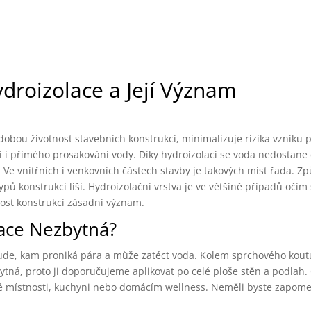
droizolace a Její Význam
dobou životnost stavebních konstrukcí, minimalizuje rizika vzniku p
 i přímého prosakování vody. Díky hydroizolaci se voda nedostane
 Ve vnitřních i venkovních částech stavby je takových míst řada. 
pů konstrukcí liší. Hydroizolační vrstva je ve většině případů očím 
ost konstrukcí zásadní význam.
lace Nezbytná?
ude, kam proniká pára a může zatéct voda. Kolem sprchového koutu
ytná, proto ji doporučujeme aplikovat po celé ploše stěn a podlah.
cké místnosti, kuchyni nebo domácím wellness. Neměli byste zapom