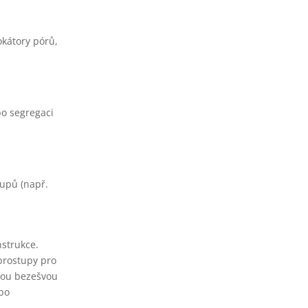
okátory pórů,
o segregaci
tupů (např.
nstrukce.
 prostupy pro
tvou bezešvou
ebo