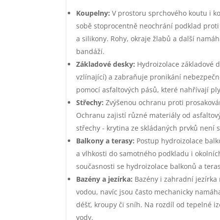
Koupelny:
V prostoru sprchového koutu i k
sobě stoprocentně neochrání podklad proti
a silikony. Rohy, okraje žlabů a další nam
bandáží.
Základové desky:
Hydroizolace základové de
vzlínající) a zabraňuje pronikání nebezpeč
pomocí asfaltových pásů, které nahřívají 
Střechy:
Zvýšenou ochranu proti prosakován
Ochranu zajistí různé materiály od asfaltov
střechy - krytina ze skládaných prvků není s
Balkony a terasy:
Postup hydroizolace balko
a vlhkosti do samotného podkladu i okolníc
současnosti se hydroizolace balkonů a teras 
Bazény a jezírka:
Bazény i zahradní jezírka
vodou, navíc jsou často mechanicky namáhan
déšť, kroupy či sníh. Na rozdíl od tepelné 
vody.