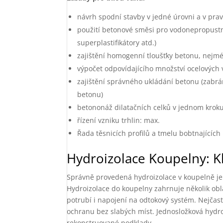
návrh spodní stavby v jedné úrovni a v pr
použití betonové směsi pro vodonepropustn
superplastifikátory atd.)
zajištění homogenní tloušťky betonu, nejmé
výpočet odpovídajícího množství ocelových
zajištění správného ukládání betonu (zab
betonu)
betononáž dilatačních celků v jednom krok
řízení vzniku trhlin: max.
Řada těsnicích profilů a tmelu bobtnajícíc
Hydroizolace Koupelny: K
Správně provedená hydroizolace v koupelně je k
Hydroizolace do koupelny zahrnuje několik obla
potrubí i napojení na odtokový systém. Nejčast
ochranu bez slabých míst. Jednosložková hydroi
rekonstruované podklady.