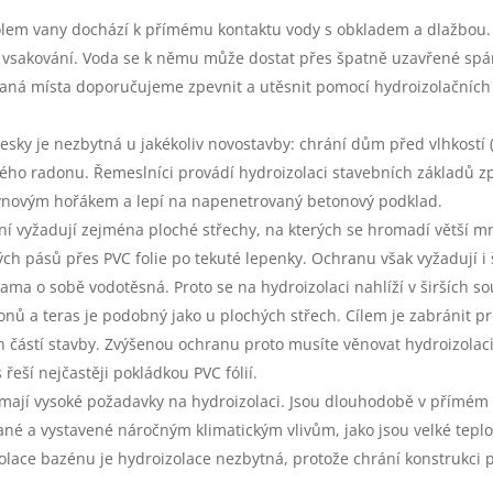
olem vany dochází k přímému kontaktu vody s obkladem a dlažbou.
 vsakování. Voda se k němu může dostat přes špatně uzavřené spá
áhaná místa doporučujeme zpevnit a utěsnit pomocí hydroizolačních
sky je nezbytná u jakékoliv novostavby: chrání dům před vlhkostí (
ného radonu. Řemeslníci provádí hydroizolaci stavebních základů z
plynovým hořákem a lepí na napenetrovaný betonový podklad.
í vyžadují zejména ploché střechy, na kterých se hromadí větší mn
ých pásů přes PVC folie po tekuté lepenky. Ochranu však vyžadují i
ama o sobě vodotěsná. Proto se na hydroizolaci nahlíží v širších so
nů a teras je podobný jako u plochých střech. Cílem je zabránit p
h částí stavby. Zvýšenou ochranu proto musíte věnovat hydroizolaci
řeší nejčastěji pokládkou PVC fólií.
 mají vysoké požadavky na hydroizolaci. Jsou dlouhodobě v přímém 
é a vystavené náročným klimatickým vlivům, jako jsou velké teplot
izolace bazénu je hydroizolace nezbytná, protože chrání konstrukci