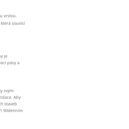
u vrstvu.
která souvisí
ny je
vací pásy a
ky svým
zolace. Aby
ch staveb
při 90denním