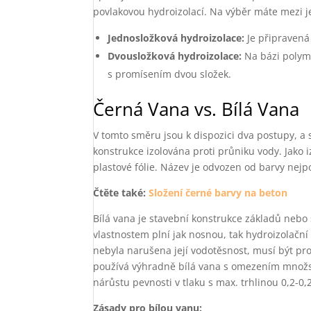
povlakovou hydroizolací. Na výběr máte mezi 
Jednosložková hydroizolace:
Je připravená
Dvousložková hydroizolace:
Na bázi polyme
s promísením dvou složek.
Černá Vana vs. Bílá Vana
V tomto směru jsou k dispozici dva postupy, a si
konstrukce izolována proti průniku vody. Jako i
plastové fólie. Název je odvozen od barvy nejpo
Čtěte také:
Složení černé barvy na beton
Bílá vana je stavební konstrukce základů nebo
vlastnostem plní jak nosnou, tak hydroizolačn
nebyla narušena její vodotěsnost, musí být pr
používá výhradně bílá vana s omezením množstv
nárůstu pevnosti v tlaku s max. trhlinou 0,2-0
Zásady pro bílou vanu: