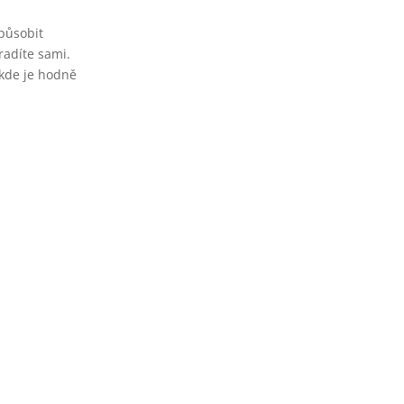
působit
radíte sami.
 kde je hodně