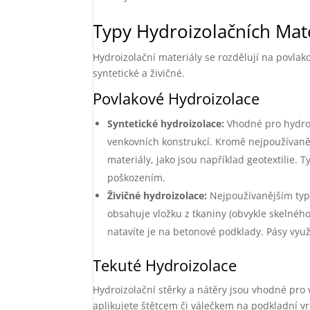
Typy Hydroizolačních Mat
Hydroizolační materiály se rozdělují na povlak
syntetické a živičné.
Povlakové Hydroizolace
Syntetické hydroizolace:
Vhodné pro hydroiz
venkovních konstrukcí. Kromě nejpoužívanějš
materiály, jako jsou například geotextilie. 
poškozením.
Živičné hydroizolace:
Nejpoužívanějším type
obsahuje vložku z tkaniny (obvykle skelnéh
natavíte je na betonové podklady. Pásy využ
Tekuté Hydroizolace
Hydroizolační stěrky a nátěry jsou vhodné pro v
aplikujete štětcem či válečkem na podkladní vrs