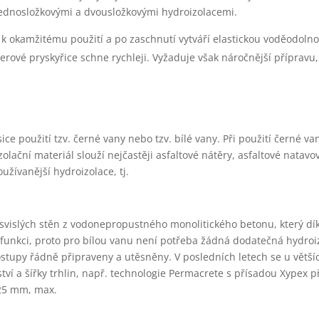
jednosložkovými a dvousložkovými hydroizolacemi.
 k okamžitému použití a po zaschnutí vytváří elastickou voděodolno
rové pryskyřice schne rychleji. Vyžaduje však náročnější přípravu, 
ce použití tzv. černé vany nebo tzv. bílé vany. Při použití černé va
zolační materiál slouží nejčastěji asfaltové nátěry, asfaltové natavo
užívanější hydroizolace, tj.
 svislých stěn z vodonepropustného monolitického betonu, který dí
í funkci, proto pro bílou vanu není potřeba žádná dodatečná hydroi
ostupy řádně připraveny a utěsněny. V posledních letech se u větší
í a šířky trhlin, např. technologie Permacrete s přísadou Xypex 
,25 mm, max.