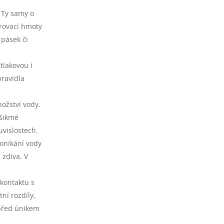
 Ty samy o
rovací hmoty
 pásek či
tlakovou i
pravidla
ožství vody.
 šikmé
uvislostech.
ronikání vody
 zdiva. V
kontaktu s
ní rozdíly,
 před únikem