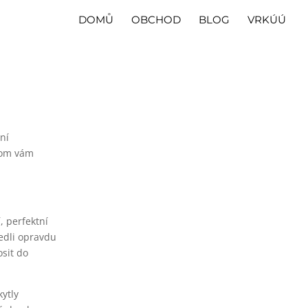
DOMŮ
OBCHOD
BLOG
VRKÚÚ
ní
chom vám
, perfektní
vedli opravdu
sit do
kytly