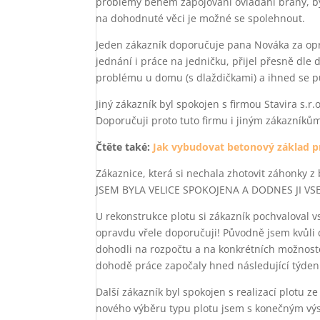
problémy během zapojování ovládání brány, b
na dohodnuté věci je možné se spolehnout.
Jeden zákazník doporučuje pana Nováka za op
jednání i práce na jedničku, přijel přesně dl
problému u domu (s dlaždičkami) a ihned se p
Jiný zákazník byl spokojen s firmou Stavira s.r
Doporučuji proto tuto firmu i jiným zákazníkům,
Čtěte také:
Jak vybudovat betonový základ p
Zákaznice, která si nechala zhotovit záhonky 
JSEM BYLA VELICE SPOKOJENA A DODNES JI V
U rekonstrukce plotu si zákazník pochvaloval vs
opravdu vřele doporučuji! Původně jsem kvůli 
dohodli na rozpočtu a na konkrétních možnoste
dohodě práce započaly hned následující týden 
Další zákazník byl spokojen s realizací plotu z
nového výběru typu plotu jsem s konečným výs