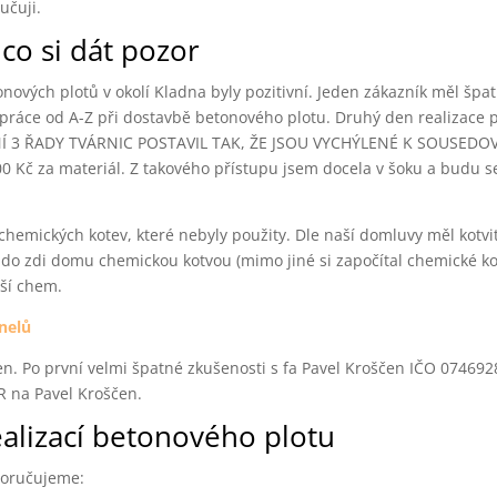
učuji.
co si dát pozor
onových plotů v okolí Kladna byly pozitivní. Jeden zákazník měl špa
ráce od A-Z při dostavbě betonového plotu. Druhý den realizace p
LEDNÍ 3 ŘADY TVÁRNIC POSTAVIL TAK, ŽE JSOU VYCHÝLENÉ K SOUSEDOV
6500 Kč za materiál. Z takového přístupu jsem docela v šoku a budu s
í chemických kotev, které nebyly použity. Dle naší domluvy měl kotvi
do zdi domu chemickou kotvou (mimo jiné si započítal chemické ko
aší chem.
nelů
n. Po první velmi špatné zkušenosti s fa Pavel Kroščen IČO 074692
R na Pavel Kroščen.
ealizací betonového plotu
poručujeme: