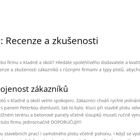
: Recenze a zkušenosti
o firmu v Kladně a okolí? Hledáte spolehlivého dodavatele a kvalit
enze a zkušenosti zákazníků s různými firmami a typy plotů, aby
kojenost zákazníků
otů v Kladně a okolí velmi spokojeni. Zákazníci chválí rychlé jednání
 s panem Peterkou domluvili, tak to bylo. Kluci při stavbě plotu od
btížném terénu a betonové panely včetně sloupků museli ručně vyno
e tuto firmu jednoznačně DOPORUČUJI!!!
u stavebních prací i samotného plotu včetně pohonu. I když se vys