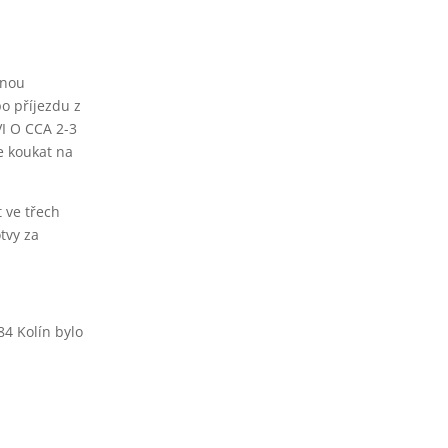
tnou
o příjezdu z
I O CCA 2-3
e koukat na
t ve třech
tvy za
84 Kolín bylo