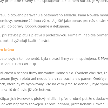
yly promptně řešeny k mé spokojenosti. S panem Buršou je výborn
ravu plotového paravanu a betonového základu. Pana Nováka mohu
e domluvy, nemáme žádnou výtku. A ještě jako bonus pro nás si sám 
ustil do opravy. Doporučujeme a děkujeme.
.o. při stavbě plotu z pletiva s podezdívkou. Firma mi nabídla přim
 pokud vyžadují kvalitní práci.
ro bránu
z betonových komponentů, byla s prací firmy velmi spokojena. S PRA
SEM VRELE DOPORUCUJI.
třícnost a ochotu firmy Innovative Home s.r.o. Úvodem chci říct, že
cenám jiných plotů ani nedoufala v realizaci, ale s panem Ondřej
ch, které by mi vyhovovaly. Vše na čem jsme se dohodli, bylo spln
a za 10 dnů bylo již vše hotovo.
e štípaných tvarovek s plotovými dílci. I přes drobné potíže s dodáv
ledkem naprosto spokojen. Férové jednání, profesionální úroveň. 