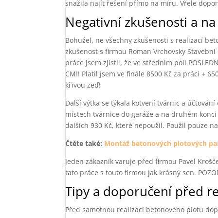
snažila najít řešení přímo na míru. Vřele dopor
Negativní zkušenosti a na 
Bohužel, ne všechny zkušenosti s realizací bet
zkušenost s firmou Roman Vrchovsky Stavební p
práce jsem zjistil, že ve středním poli POS
CM!! Platil jsem ve finále 8500 Kč za práci + 
křivou zeď!
Další výtka se týkala kotvení tvárnic a účtován
místech tvárnice do garáže a na druhém konci 
dalších 930 Kč, které nepoužil. Použil pouze n
Čtěte také:
Montáž betonových plotových pa
Jeden zákazník varuje před firmou Pavel Krošče
tato práce s touto firmou jak krásný sen. POZO
Tipy a doporučení před r
Před samotnou realizací betonového plotu do