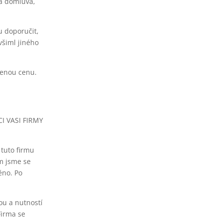
á domluva,
 doporučit,
všiml jiného
ěřenou cenu.
CI VASI FIRMY
 tuto firmu
em jsme se
ěno. Po
kou a nutností
Firma se