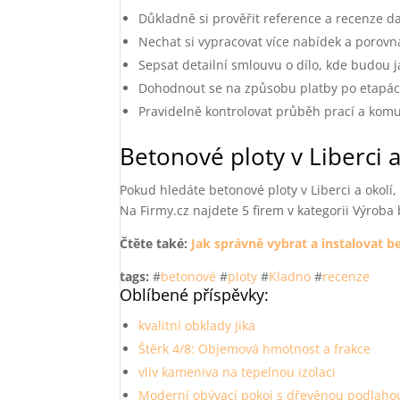
Důkladně si prověřit reference a recenze d
Nechat si vypracovat více nabídek a porovna
Sepsat detailní smlouvu o dílo, kde budou j
Dohodnout se na způsobu platby po etapách
Pravidelně kontrolovat průběh prací a kom
Betonové ploty v Liberci a
Pokud hledáte betonové ploty v Liberci a okolí,
Na Firmy.cz najdete 5 firem v kategorii Výroba 
Čtěte také:
Jak správně vybrat a instalovat 
tags:
#
betonové
#
ploty
#
Kladno
#
recenze
Oblíbené příspěvky:
kvalitní obklady Jika
Štěrk 4/8: Objemová hmotnost a frakce
vliv kameniva na tepelnou izolaci
Moderní obývací pokoj s dřevěnou podlaho