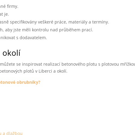
ané firmy.
t je.
asně specifikovány veškeré práce, materiály a termíny.
, aby jste měli kontrolu nad průběhem prací.
unikovat s dodavatelem.
 okolí
 můžete se inspirovat realizací betonového plotu s plotovou mřížkou
betonových plotů v Liberci a okolí.
betonové obrubníky?
u a dlažbou