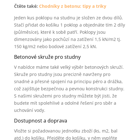
Čtěte také:
Chodníky z betonu: tipy a triky
Jeden kus poklopu na studnu je složen ze dvou dílů.
Stačí přidat do košíku 1 poklop a objednáte tím 2 díly
(půlměsíce), které k sobě patří. Poklopy jsou
dimenzovány jako pochůzí na zatížení 1,5 kN/m2 tj.
150 kg/m2 nebo bodové zatížení 2,5 kN.
Betonové skruže pro studny
V nabídce máme také velký výběr betonových skruží.
Skruže pro studny jsou precizně navrženy pro
snadné a přesné spojení na principu péro a drážka,
což zajišťuje bezpečnou a pevnou konstrukci studny.
S našimi skružemi pro studny můžete být jisti, že
budete mít spolehlivé a odolné řešení pro sběr a
uchování vody.
Dostupnost a doprava
Vložte si požadovanou jednotku zboží (ks, m2, bal
atd.) do košíku. Přejděte do košíku, v něm vyplňte