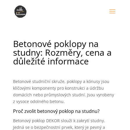
Betonové poklopy na
studny: Rozměry, cena a
důležité informace
Betonové studniční skruže, poklopy a kónusy jsou
klíčovými komponenty pro konstrukci a údržbu
domácích nebo průmyslových studní. Jsou vyrobeny
z vysoce odolného betonu.
Proč zvolit betonový poklop na studnu?
Betonový poklop DEKOR slouží k zakrytí studny.
Jedná se o bezpečnostní prvek, který je pevný a