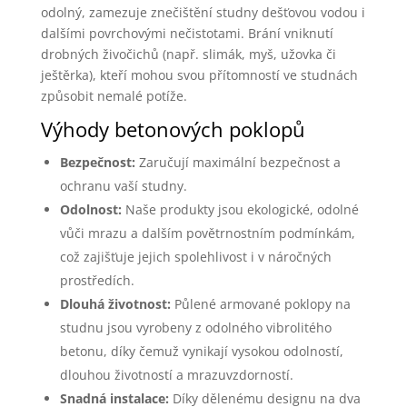
odolný, zamezuje znečištění studny dešťovou vodou i
dalšími povrchovými nečistotami. Brání vniknutí
drobných živočichů (např. slimák, myš, užovka či
ještěrka), kteří mohou svou přítomností ve studnách
způsobit nemalé potíže.
Výhody betonových poklopů
Bezpečnost:
Zaručují maximální bezpečnost a
ochranu vaší studny.
Odolnost:
Naše produkty jsou ekologické, odolné
vůči mrazu a dalším povětrnostním podmínkám,
což zajišťuje jejich spolehlivost i v náročných
prostředích.
Dlouhá životnost:
Půlené armované poklopy na
studnu jsou vyrobeny z odolného vibrolitého
betonu, díky čemuž vynikají vysokou odolností,
dlouhou životností a mrazuvzdorností.
Snadná instalace:
Díky dělenému designu na dva