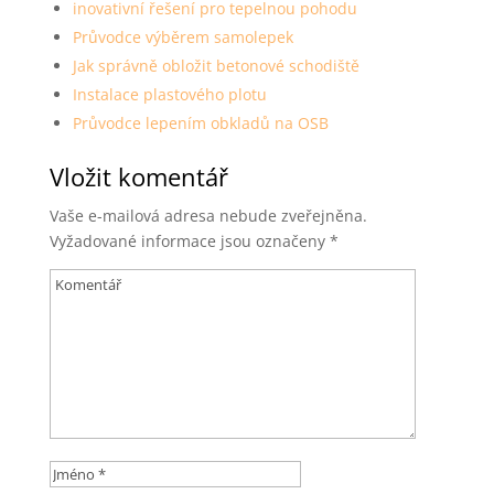
inovativní řešení pro tepelnou pohodu
Průvodce výběrem samolepek
Jak správně obložit betonové schodiště
Instalace plastového plotu
Průvodce lepením obkladů na OSB
Vložit komentář
Vaše e-mailová adresa nebude zveřejněna.
Vyžadované informace jsou označeny
*