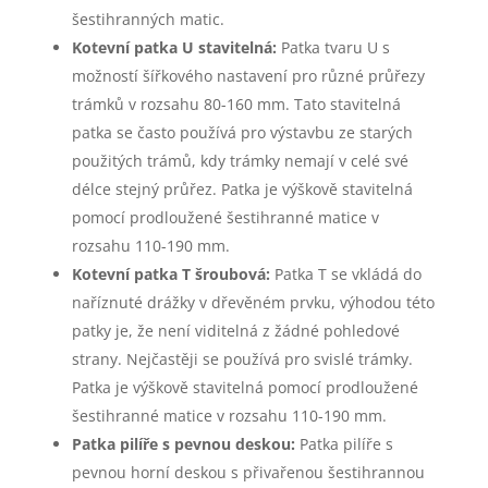
šestihranných matic.
Kotevní patka U stavitelná:
Patka tvaru U s
možností šířkového nastavení pro různé průřezy
trámků v rozsahu 80-160 mm. Tato stavitelná
patka se často používá pro výstavbu ze starých
použitých trámů, kdy trámky nemají v celé své
délce stejný průřez. Patka je výškově stavitelná
pomocí prodloužené šestihranné matice v
rozsahu 110-190 mm.
Kotevní patka T šroubová:
Patka T se vkládá do
naříznuté drážky v dřevěném prvku, výhodou této
patky je, že není viditelná z žádné pohledové
strany. Nejčastěji se používá pro svislé trámky.
Patka je výškově stavitelná pomocí prodloužené
šestihranné matice v rozsahu 110-190 mm.
Patka pilíře s pevnou deskou:
Patka pilíře s
pevnou horní deskou s přivařenou šestihrannou