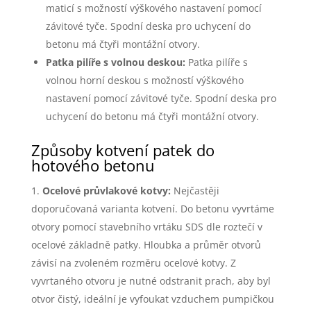
maticí s možností výškového nastavení pomocí
závitové tyče. Spodní deska pro uchycení do
betonu má čtyři montážní otvory.
Patka pilíře s volnou deskou:
Patka pilíře s
volnou horní deskou s možností výškového
nastavení pomocí závitové tyče. Spodní deska pro
uchycení do betonu má čtyři montážní otvory.
Způsoby kotvení patek do
hotového betonu
Ocelové průvlakové kotvy:
Nejčastěji
doporučovaná varianta kotvení. Do betonu vyvrtáme
otvory pomocí stavebního vrtáku SDS dle roztečí v
ocelové základně patky. Hloubka a průměr otvorů
závisí na zvoleném rozměru ocelové kotvy. Z
vyvrtaného otvoru je nutné odstranit prach, aby byl
otvor čistý, ideální je vyfoukat vzduchem pumpičkou