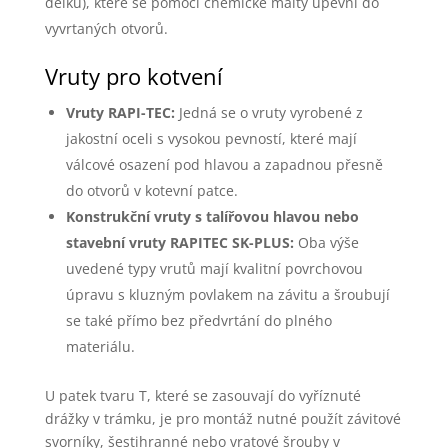
délku), které se pomocí chemické malty upevní do
vyvrtaných otvorů.
Vruty pro kotvení
Vruty RAPI-TEC:
Jedná se o vruty vyrobené z
jakostní oceli s vysokou pevností, které mají
válcové osazení pod hlavou a zapadnou přesně
do otvorů v kotevní patce.
Konstrukční vruty s talířovou hlavou nebo
stavební vruty RAPITEC SK-PLUS:
Oba výše
uvedené typy vrutů mají kvalitní povrchovou
úpravu s kluzným povlakem na závitu a šroubují
se také přímo bez předvrtání do plného
materiálu.
U patek tvaru T, které se zasouvají do vyříznuté
drážky v trámku, je pro montáž nutné použít závitové
svorníky, šestihranné nebo vratové šrouby v