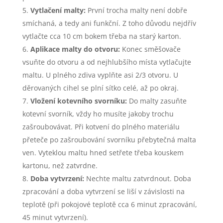
Vytlačení malty:
První trocha malty není dobře
smíchaná, a tedy ani funkční. Z toho důvodu nejdřív
vytlačte cca 10 cm bokem třeba na starý karton.
Aplikace malty do otvoru:
Konec směšovače
vsuňte do otvoru a od nejhlubšího místa vytlačujte
maltu. U plného zdiva vyplňte asi 2/3 otvoru. U
děrovaných cihel se plní sítko celé, až po okraj.
Vložení kotevního svorníku:
Do malty zasuňte
kotevní svorník, vždy ho musíte jakoby trochu
zašroubovávat. Při kotvení do plného materiálu
přeteče po zašroubování svorníku přebytečná malta
ven. Vyteklou maltu hned setřete třeba kouskem
kartonu, než zatvrdne.
Doba vytvrzení:
Nechte maltu zatvrdnout. Doba
zpracování a doba vytvrzení se liší v závislosti na
teplotě (při pokojové teplotě cca 6 minut zpracování,
45 minut vytvrzení).