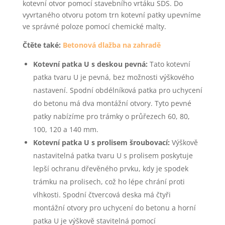
kotevní otvor pomocí stavebního vrtáku SDS. Do
vyvrtaného otvoru potom trn kotevní patky upevníme
ve správné poloze pomocí chemické malty.
Čtěte také:
Betonová dlažba na zahradě
Kotevní patka U s deskou pevná:
Tato kotevní
patka tvaru U je pevná, bez možnosti výškového
nastavení. Spodní obdélníková patka pro uchycení
do betonu má dva montážní otvory. Tyto pevné
patky nabízíme pro trámky o průřezech 60, 80,
100, 120 a 140 mm.
Kotevní patka U s prolisem šroubovací:
Výškově
nastavitelná patka tvaru U s prolisem poskytuje
lepší ochranu dřevěného prvku, kdy je spodek
trámku na prolisech, což ho lépe chrání proti
vlhkosti. Spodní čtvercová deska má čtyři
montážní otvory pro uchycení do betonu a horní
patka U je výškově stavitelná pomocí