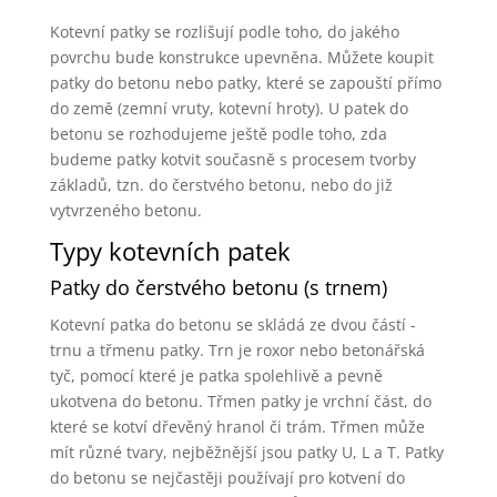
Kotevní patky se rozlišují podle toho, do jakého
povrchu bude konstrukce upevněna. Můžete koupit
patky do betonu nebo patky, které se zapouští přímo
do země (zemní vruty, kotevní hroty). U patek do
betonu se rozhodujeme ještě podle toho, zda
budeme patky kotvit současně s procesem tvorby
základů, tzn. do čerstvého betonu, nebo do již
vytvrzeného betonu.
Typy kotevních patek
Patky do čerstvého betonu (s trnem)
Kotevní patka do betonu se skládá ze dvou částí -
trnu a třmenu patky. Trn je roxor nebo betonářská
tyč, pomocí které je patka spolehlivě a pevně
ukotvena do betonu. Třmen patky je vrchní část, do
které se kotví dřevěný hranol či trám. Třmen může
mít různé tvary, nejběžnější jsou patky U, L a T. Patky
do betonu se nejčastěji používají pro kotvení do