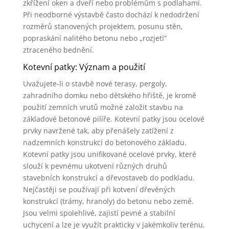
zkřížení oken a dveří nebo problémům s podlahami.
Při neodborné výstavbě často dochází k nedodržení
rozměrů stanovených projektem, posunu stěn,
popraskání nalitého betonu nebo „rozjetí“
ztraceného bednění.
Kotevní patky: Význam a použití
Uvažujete-li o stavbě nové terasy, pergoly,
zahradního domku nebo dětského hřiště, je kromě
použití zemních vrutů možné založit stavbu na
základové betonové pilíře. Kotevní patky jsou ocelové
prvky navržené tak, aby přenášely zatížení z
nadzemních konstrukcí do betonového základu.
Kotevní patky jsou unifikované ocelové prvky, které
slouží k pevnému ukotvení různých druhů
stavebních konstrukcí a dřevostaveb do podkladu.
Nejčastěji se používají při kotvení dřevěných
konstrukcí (trámy, hranoly) do betonu nebo země.
Jsou velmi spolehlivé, zajistí pevné a stabilní
uchycení a lze je využít prakticky v jakémkoliv terénu.