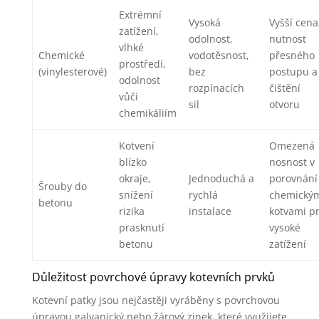
Extrémní
Vysoká
Vyšší cena
zatížení,
odolnost,
nutnost
vlhké
Chemické
vodotěsnost,
přesného
prostředí,
(vinylesterové)
bez
postupu a
odolnost
rozpínacích
čištění
vůči
sil
otvoru
chemikáliím
Kotvení
Omezená
blízko
nosnost v
okraje,
Jednoduchá a
porovnání
Šrouby do
snížení
rychlá
chemický
betonu
rizika
instalace
kotvami p
prasknutí
vysoké
betonu
zatížení
Důležitost povrchové úpravy kotevních prvků
Kotevní patky jsou nejčastěji vyráběny s povrchovou
úpravou galvanický nebo žárový zinek, které využijete