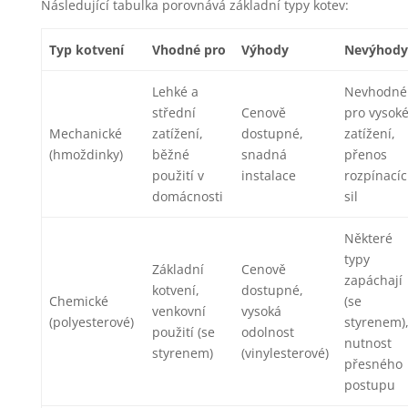
Následující tabulka porovnává základní typy kotev:
Typ kotvení
Vhodné pro
Výhody
Nevýhody
Lehké a
Nevhodné
střední
Cenově
pro vysok
Mechanické
zatížení,
dostupné,
zatížení,
(hmoždinky)
běžné
snadná
přenos
použití v
instalace
rozpínací
domácnosti
sil
Některé
typy
Základní
Cenově
zapáchají
kotvení,
dostupné,
Chemické
(se
venkovní
vysoká
(polyesterové)
styrenem)
použití (se
odolnost
nutnost
styrenem)
(vinylesterové)
přesného
postupu