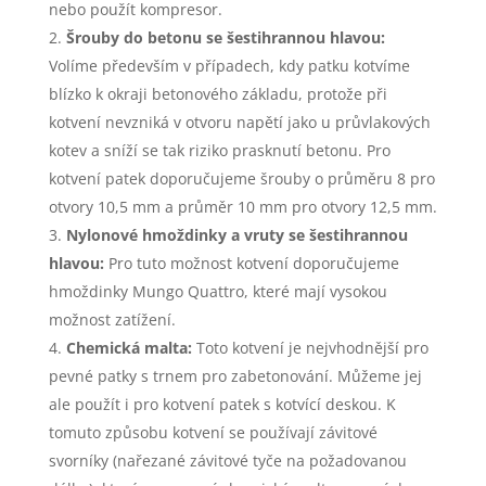
nebo použít kompresor.
Šrouby do betonu se šestihrannou hlavou:
Volíme především v případech, kdy patku kotvíme
blízko k okraji betonového základu, protože při
kotvení nevzniká v otvoru napětí jako u průvlakových
kotev a sníží se tak riziko prasknutí betonu. Pro
kotvení patek doporučujeme šrouby o průměru 8 pro
otvory 10,5 mm a průměr 10 mm pro otvory 12,5 mm.
Nylonové hmoždinky a vruty se šestihrannou
hlavou:
Pro tuto možnost kotvení doporučujeme
hmoždinky Mungo Quattro, které mají vysokou
možnost zatížení.
Chemická malta:
Toto kotvení je nejvhodnější pro
pevné patky s trnem pro zabetonování. Můžeme jej
ale použít i pro kotvení patek s kotvící deskou. K
tomuto způsobu kotvení se používají závitové
svorníky (nařezané závitové tyče na požadovanou