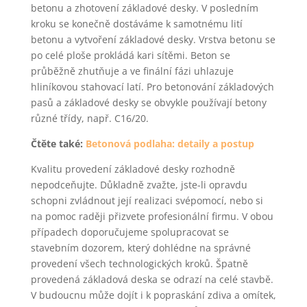
betonu a zhotovení základové desky. V posledním
kroku se konečně dostáváme k samotnému lití
betonu a vytvoření základové desky. Vrstva betonu se
po celé ploše prokládá kari sítěmi. Beton se
průběžně zhutňuje a ve finální fázi uhlazuje
hliníkovou stahovací latí. Pro betonování základových
pasů a základové desky se obvykle používají betony
různé třídy, např. C16/20.
Čtěte také:
Betonová podlaha: detaily a postup
Kvalitu provedení základové desky rozhodně
nepodceňujte. Důkladně zvažte, jste-li opravdu
schopni zvládnout její realizaci svépomocí, nebo si
na pomoc raději přizvete profesionální firmu. V obou
případech doporučujeme spolupracovat se
stavebním dozorem, který dohlédne na správné
provedení všech technologických kroků. Špatně
provedená základová deska se odrazí na celé stavbě.
V budoucnu může dojít i k popraskání zdiva a omítek,