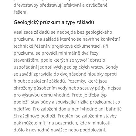
dřevostavby představují efektivní a osvědčené
řešení.
Geologický průzkum a typy základů
Realizace základů se neobejde bez geologického
průzkumu, na základě kterého se navrhne konkrétní
technické řešení v projektové dokumentaci. Při
průzkumu se provádí minimálně dva řezy
staveništěm, podle kterých se vytvoří obraz o
uspořádání jednotlivých geologických vrstev. Sondy
se zavádí zpravidla do dvojnásobné hloubky oproti
hloubce založení základů. Pozemky, které jsou
ohroženy působením vody nebo sesuvy půdy, nejsou
pro výstavbu domu vhodné. Proto je třeba typ
podloží, stav půdy a související rizika prozkoumat co
nejdříve. Pro založení domu není vhodné ani bahnité
či rašelinové podloží. Problém se založením stavby
pak můžete mít i na pozemcích, kde v minulosti
došlo k nevhodné navážce nebo poddolování.