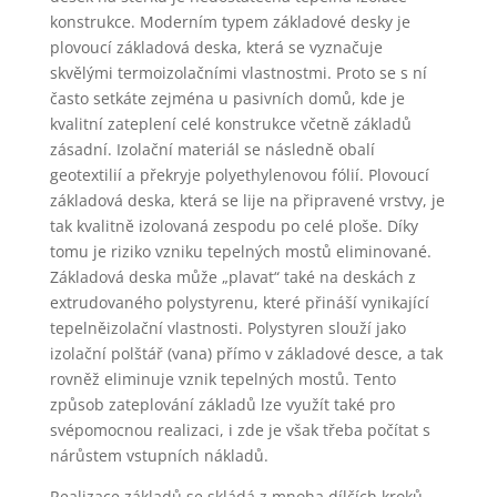
konstrukce. Moderním typem základové desky je
plovoucí základová deska, která se vyznačuje
skvělými termoizolačními vlastnostmi. Proto se s ní
často setkáte zejména u pasivních domů, kde je
kvalitní zateplení celé konstrukce včetně základů
zásadní. Izolační materiál se následně obalí
geotextilií a překryje polyethylenovou fólií. Plovoucí
základová deska, která se lije na připravené vrstvy, je
tak kvalitně izolovaná zespodu po celé ploše. Díky
tomu je riziko vzniku tepelných mostů eliminované.
Základová deska může „plavat“ také na deskách z
extrudovaného polystyrenu, které přináší vynikající
tepelněizolační vlastnosti. Polystyren slouží jako
izolační polštář (vana) přímo v základové desce, a tak
rovněž eliminuje vznik tepelných mostů. Tento
způsob zateplování základů lze využít také pro
svépomocnou realizaci, i zde je však třeba počítat s
nárůstem vstupních nákladů.
Realizace základů se skládá z mnoha dílčích kroků.