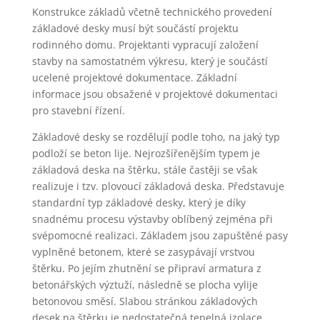
Konstrukce základů včetně technického provedení
základové desky musí být součástí projektu
rodinného domu. Projektanti vypracují založení
stavby na samostatném výkresu, který je součástí
ucelené projektové dokumentace. Základní
informace jsou obsažené v projektové dokumentaci
pro stavební řízení.
Základové desky se rozdělují podle toho, na jaký typ
podloží se beton lije. Nejrozšířenějším typem je
základová deska na štěrku, stále častěji se však
realizuje i tzv. plovoucí základová deska. Představuje
standardní typ základové desky, který je díky
snadnému procesu výstavby oblíbený zejména při
svépomocné realizaci. Základem jsou zapuštěné pasy
vyplněné betonem, které se zasypávají vrstvou
štěrku. Po jejím zhutnění se připraví armatura z
betonářských výztuží, následně se plocha vylije
betonovou směsí. Slabou stránkou základových
desek na štěrku je nedostatečná tepelná izolace