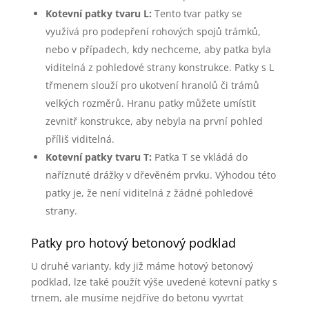
Kotevní patky tvaru L:
Tento tvar patky se
využívá pro podepření rohových spojů trámků,
nebo v případech, kdy nechceme, aby patka byla
viditelná z pohledové strany konstrukce. Patky s L
třmenem slouží pro ukotvení hranolů či trámů
velkých rozměrů. Hranu patky můžete umístit
zevnitř konstrukce, aby nebyla na první pohled
příliš viditelná.
Kotevní patky tvaru T:
Patka T se vkládá do
naříznuté drážky v dřevěném prvku. Výhodou této
patky je, že není viditelná z žádné pohledové
strany.
Patky pro hotový betonový podklad
U druhé varianty, kdy již máme hotový betonový
podklad, lze také použít výše uvedené kotevní patky s
trnem, ale musíme nejdříve do betonu vyvrtat