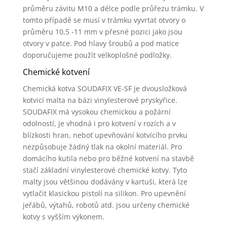
průměru závitu M10 a délce podle průřezu trámku. V
tomto případě se musí v trámku vyvrtat otvory o
průměru 10,5 -11 mm v přesné pozici jako jsou
otvory v patce. Pod hlavy šroubů a pod matice
doporučujeme použít velkoplošné podložky.
Chemické kotvení
Chemická kotva SOUDAFIX VE-SF je dvousložková
kotvicí malta na bázi vinylesterové pryskyřice.
SOUDAFIX má vysokou chemickou a požární
odolností, je vhodná i pro kotvení v rozích a v
blízkosti hran, neboť upevňování kotvícího prvku
nezpůsobuje žádný tlak na okolní materiál. Pro
domácího kutila nebo pro běžné kotvení na stavbě
stačí základní vinylesterové chemické kotvy. Tyto
malty jsou většinou dodávány v kartuši, která lze
vytlačit klasickou pistolí na silikon. Pro upevnění
jeřábů, výtahů, robotů atd. jsou určeny chemické
kotvy s vyšším výkonem.