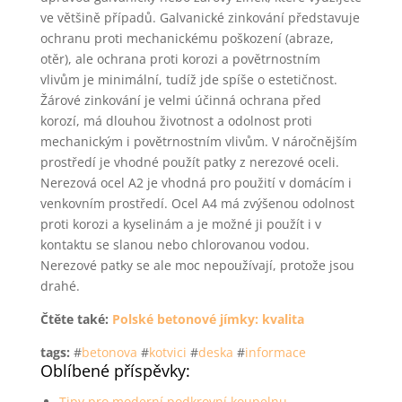
ve většině případů. Galvanické zinkování představuje
ochranu proti mechanickému poškození (abraze,
otěr), ale ochrana proti korozi a povětrnostním
vlivům je minimální, tudíž jde spíše o estetičnost.
Žárové zinkování je velmi účinná ochrana před
korozí, má dlouhou životnost a odolnost proti
mechanickým i povětrnostním vlivům. V náročnějším
prostředí je vhodné použít patky z nerezové oceli.
Nerezová ocel A2 je vhodná pro použití v domácím i
venkovním prostředí. Ocel A4 má zvýšenou odolnost
proti korozi a kyselinám a je možné ji použít i v
kontaktu se slanou nebo chlorovanou vodou.
Nerezové patky se ale moc nepoužívají, protože jsou
drahé.
Čtěte také:
Polské betonové jímky: kvalita
tags:
#
betonova
#
kotvici
#
deska
#
informace
Oblíbené příspěvky:
Tipy pro moderní podkrovní koupelnu