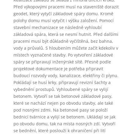
Před výkopovými pracemi musí na staveniště dorazit
geodet, který vytyčí základové spáry domu. Kromě
polohy domu musí vytyčit i výšku založení. Pomocí
stavební mechanizace se následně vyhloubí
základová spára, která se nesmí hutnit. Před dalšími
pracemi musí být důkladně vyčištěná, bez bahna,
vody a průvalů. S hloubením můžete začít kdekoliv v
místech vyznačené stavby. Po vytvoření základové
spáry se připravují inženýrské sítě. Přesně podle
projektové dokumentace je potřeba připravit
budoucí rozvody vody, kanalizace, elektřiny či plynu.
Pokládají se husí krky, připravují revizní šachty a
vybednění prostupů. Vyhloubené spáry se vylijí
betonem. Vytvoří se tak betonové základové pasy,
které se nachází nejen po obvodu stavby, ale také
pod nosnými zdmi. Na betonové pasy se položí
bednicí tvárnice a vylijí se betonem. Ukládají se jak
po obvodu domu, tak na místa nosných zdí. Vytvoří
se bednění, které poslouží k ohraničení při lití