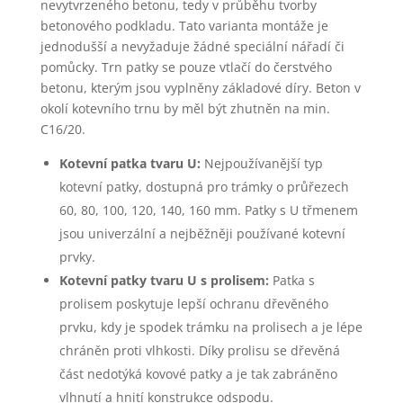
nevytvrzeného betonu, tedy v průběhu tvorby
betonového podkladu. Tato varianta montáže je
jednodušší a nevyžaduje žádné speciální nářadí či
pomůcky. Trn patky se pouze vtlačí do čerstvého
betonu, kterým jsou vyplněny základové díry. Beton v
okolí kotevního trnu by měl být zhutněn na min.
C16/20.
Kotevní patka tvaru U:
Nejpoužívanější typ
kotevní patky, dostupná pro trámky o průřezech
60, 80, 100, 120, 140, 160 mm. Patky s U třmenem
jsou univerzální a nejběžněji používané kotevní
prvky.
Kotevní patky tvaru U s prolisem:
Patka s
prolisem poskytuje lepší ochranu dřevěného
prvku, kdy je spodek trámku na prolisech a je lépe
chráněn proti vlhkosti. Díky prolisu se dřevěná
část nedotýká kovové patky a je tak zabráněno
vlhnutí a hnití konstrukce odspodu.