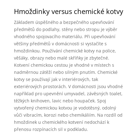
Hmoždinky versus chemické kotvy
Základem úspěšného a bezpečného upevňování
předmětů do podlahy, stěny nebo stropu je výběr
vhodného spojovacího materiálu. Při upevňování
většiny předmětů v domácnosti si vystačíte s
hmoždinkou. Používání chemické kotvy na police,
věšáky, obrazy nebo malé skříňky je zbytečné.
Kotvení chemickou cestou je vhodné v místech s
nadměrnou zátěží nebo silným pnutím. Chemické
kotvy se používají jak v interiérových, tak
exteriérových prostorách. V domácnosti jsou vhodné
například pro upevnění umyvadel, závěsných toalet,
těžkých knihoven, lavic nebo houpaček. Spoj
vytvořený chemickou kotvou je vodotěsný, odolný
vůči vibracím, korozi nebo chemikáliím. Na rozdíl od
hmoždinek u chemického kotvení nedochází k
přenosu rozpínacích sil v podkladu.