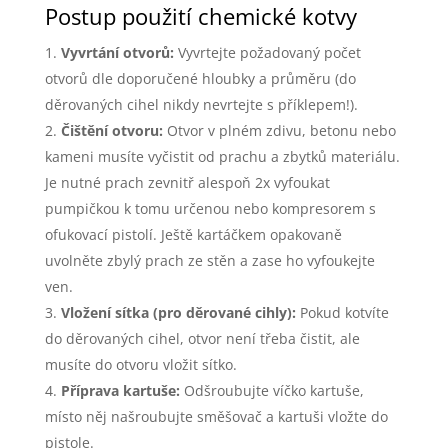
Postup použití chemické kotvy
Vyvrtání otvorů:
Vyvrtejte požadovaný počet
otvorů dle doporučené hloubky a průměru (do
děrovaných cihel nikdy nevrtejte s příklepem!).
Čištění otvoru:
Otvor v plném zdivu, betonu nebo
kameni musíte vyčistit od prachu a zbytků materiálu.
Je nutné prach zevnitř alespoň 2x vyfoukat
pumpičkou k tomu určenou nebo kompresorem s
ofukovací pistolí. Ještě kartáčkem opakovaně
uvolněte zbylý prach ze stěn a zase ho vyfoukejte
ven.
Vložení sítka (pro děrované cihly):
Pokud kotvíte
do děrovaných cihel, otvor není třeba čistit, ale
musíte do otvoru vložit sítko.
Příprava kartuše:
Odšroubujte víčko kartuše,
místo něj našroubujte směšovač a kartuši vložte do
pistole.