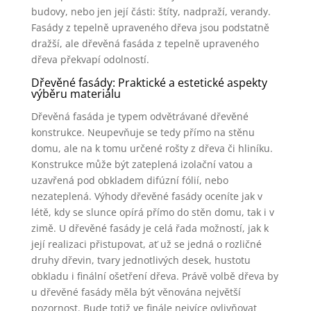
budovy, nebo jen její části: štíty, nadpraží, verandy.
Fasády z tepelně upraveného dřeva jsou podstatně
dražší, ale dřevěná fasáda z tepelně upraveného
dřeva překvapí odolností.
Dřevěné fasády: Praktické a estetické aspekty
výběru materiálu
Dřevěná fasáda je typem odvětrávané dřevěné
konstrukce. Neupevňuje se tedy přímo na stěnu
domu, ale na k tomu určené rošty z dřeva či hliníku.
Konstrukce může být zateplená izolační vatou a
uzavřená pod obkladem difúzní fólií, nebo
nezateplená. Výhody dřevěné fasády oceníte jak v
létě, kdy se slunce opírá přímo do stěn domu, tak i v
zimě. U dřevěné fasády je celá řada možností, jak k
její realizaci přistupovat, ať už se jedná o rozličné
druhy dřevin, tvary jednotlivých desek, hustotu
obkladu i finální ošetření dřeva. Právě volbě dřeva by
u dřevěné fasády měla být věnována největší
pozornost. Bude totiž ve finále nejvíce ovlivňovat