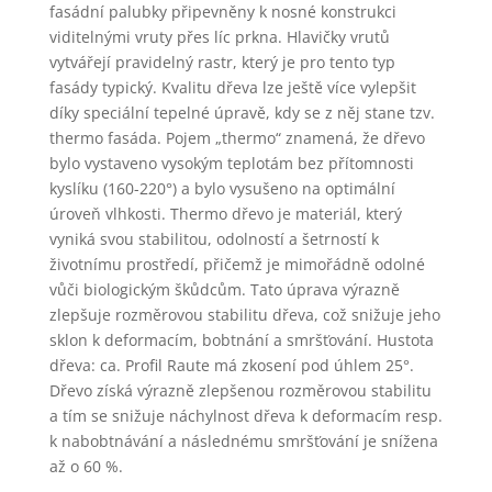
fasádní palubky připevněny k nosné konstrukci
viditelnými vruty přes líc prkna. Hlavičky vrutů
vytvářejí pravidelný rastr, který je pro tento typ
fasády typický. Kvalitu dřeva lze ještě více vylepšit
díky speciální tepelné úpravě, kdy se z něj stane tzv.
thermo fasáda. Pojem „thermo“ znamená, že dřevo
bylo vystaveno vysokým teplotám bez přítomnosti
kyslíku (160-220°) a bylo vysušeno na optimální
úroveň vlhkosti. Thermo dřevo je materiál, který
vyniká svou stabilitou, odolností a šetrností k
životnímu prostředí, přičemž je mimořádně odolné
vůči biologickým škůdcům. Tato úprava výrazně
zlepšuje rozměrovou stabilitu dřeva, což snižuje jeho
sklon k deformacím, bobtnání a smršťování. Hustota
dřeva: ca. Profil Raute má zkosení pod úhlem 25°.
Dřevo získá výrazně zlepšenou rozměrovou stabilitu
a tím se snižuje náchylnost dřeva k deformacím resp.
k nabobtnávání a následnému smršťování je snížena
až o 60 %.