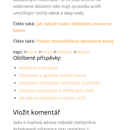
vodorovné obložení stěn mají zpravidla profil
umožňující rychlý odtok a okap vody.
Čtěte také:
Jak vybrat vodou ředitelnou barvu na
beton
Čtěte také:
Použití dvousložkové epoxidové barvy
tags:
#
barva
#
dreva
#
borovice
#
fasada
Oblíbené příspěvky:
Normy pro kompost
Vlastnosti a aplikace fasádní barvy
Kompletní průvodce rastrovými podhledy
Srovnání plastových a dřevěných plotů
Jak vybrat zátěžové linoleum a PVC
Vložit komentář
Vaše e-mailová adresa nebude zveřejněna.
Vyžadované informace jsou označeny
*