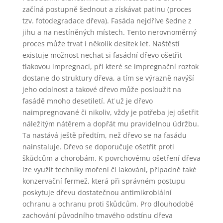
začíná postupně šednout a získávat patinu (proces
tzv. fotodegradace dřeva). Fasáda nejdříve šedne z
jihu a na nestíněných místech. Tento nerovnoměrný
proces může trvat i několik desítek let. Naštěstí
existuje možnost nechat si fasádní dřevo ošetřit
tlakovou impregnací, při které se impregnační roztok
dostane do struktury dřeva, a tím se výrazně navýší
jeho odolnost a takové dřevo může posloužit na
fasádě mnoho desetiletí. Ať už je dřevo
naimpregnované či nikoliv, vždy je potřeba jej ošetřit
náležitým nátěrem a dopřát mu pravidelnou údržbu.
Ta nastává ještě předtím, než dřevo se na fasádu
nainstaluje. Dřevo se doporučuje ošetřit proti
škůdcům a chorobám. K povrchovému ošetření dřeva
lze využit techniky moření či lakování, případně také
konzervační fermež, která při správném postupu
poskytuje dřevu dostatečnou antimikrobiální
ochranu a ochranu proti škůdcům. Pro dlouhodobé
zachování původního tmavého odstínu dřeva