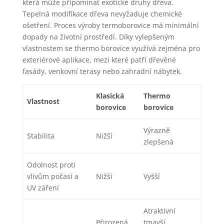
která může připomínat exotické druhy dřeva.
Tepelná modifikace dřeva nevyžaduje chemické
ošetření. Proces výroby termoborovice má minimální
dopady na životní prostředí. Díky vylepšeným
vlastnostem se thermo borovice využívá zejména pro
exteriérové aplikace, mezi které patří dřevěné
fasády, venkovní terasy nebo zahradní nábytek.
Klasická
Thermo
Vlastnost
borovice
borovice
Výrazně
Stabilita
Nižší
zlepšená
Odolnost proti
vlivům počasí a
Nižší
Vyšší
UV záření
Atraktivní
Přirozená
tmavší