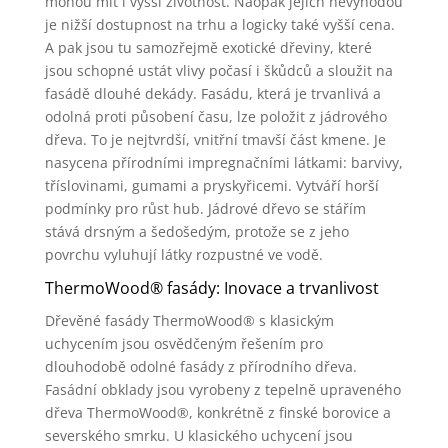
mohou mít i vyšší životnost. Naopak jejich nevýhodou
je nižší dostupnost na trhu a logicky také vyšší cena.
A pak jsou tu samozřejmě exotické dřeviny, které
jsou schopné ustát vlivy počasí i škůdců a sloužit na
fasádě dlouhé dekády. Fasádu, která je trvanlivá a
odolná proti působení času, lze položit z jádrového
dřeva. To je nejtvrdší, vnitřní tmavší část kmene. Je
nasycena přírodními impregnačními látkami: barvivy,
tříslovinami, gumami a pryskyřicemi. Vytváří horší
podmínky pro růst hub. Jádrové dřevo se stářím
stává drsným a šedošedým, protože se z jeho
povrchu vyluhují látky rozpustné ve vodě.
ThermoWood® fasády: Inovace a trvanlivost
Dřevěné fasády ThermoWood® s klasickým
uchycením jsou osvědčeným řešením pro
dlouhodobě odolné fasády z přírodního dřeva.
Fasádní obklady jsou vyrobeny z tepelně upraveného
dřeva ThermoWood®, konkrétně z finské borovice a
severského smrku. U klasického uchycení jsou