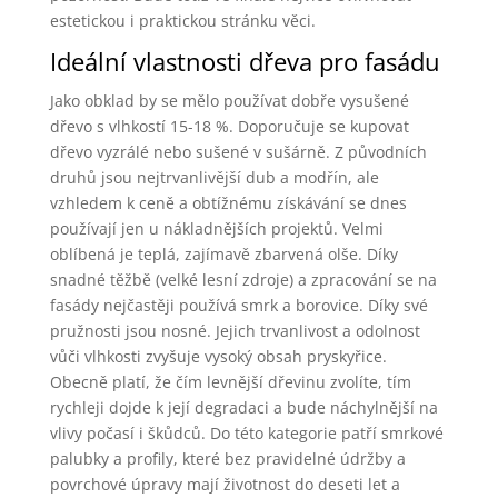
estetickou i praktickou stránku věci.
Ideální vlastnosti dřeva pro fasádu
Jako obklad by se mělo používat dobře vysušené
dřevo s vlhkostí 15-18 %. Doporučuje se kupovat
dřevo vyzrálé nebo sušené v sušárně. Z původních
druhů jsou nejtrvanlivější dub a modřín, ale
vzhledem k ceně a obtížnému získávání se dnes
používají jen u nákladnějších projektů. Velmi
oblíbená je teplá, zajímavě zbarvená olše. Díky
snadné těžbě (velké lesní zdroje) a zpracování se na
fasády nejčastěji používá smrk a borovice. Díky své
pružnosti jsou nosné. Jejich trvanlivost a odolnost
vůči vlhkosti zvyšuje vysoký obsah pryskyřice.
Obecně platí, že čím levnější dřevinu zvolíte, tím
rychleji dojde k její degradaci a bude náchylnější na
vlivy počasí i škůdců. Do této kategorie patří smrkové
palubky a profily, které bez pravidelné údržby a
povrchové úpravy mají životnost do deseti let a