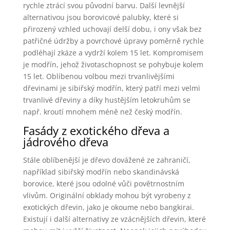
rychle ztrácí svou původní barvu. Další levnější
alternativou jsou borovicové palubky, které si
přirozený vzhled uchovají delší dobu, i ony však bez
patřičné údržby a povrchové úpravy poměrně rychle
podléhají zkáze a vydrží kolem 15 let. Kompromisem
je modřín, jehož životaschopnost se pohybuje kolem
15 let. Oblíbenou volbou mezi trvanlivějšími
dřevinami je sibiřský modřín, který patří mezi velmi
trvanlivé dřeviny a díky hustějším letokruhům se
např. kroutí mnohem méně než český modřín.
Fasády z exotického dřeva a
jádrového dřeva
Stále oblíbenější je dřevo dovážené ze zahraničí,
například sibiřský modřín nebo skandinávská
borovice, které jsou odolné vůči povětrnostním
vlivům. Originální obklady mohou být vyrobeny z
exotických dřevin, jako je okoume nebo bangkirai.
Existují i další alternativy ze vzácnějších dřevin, které