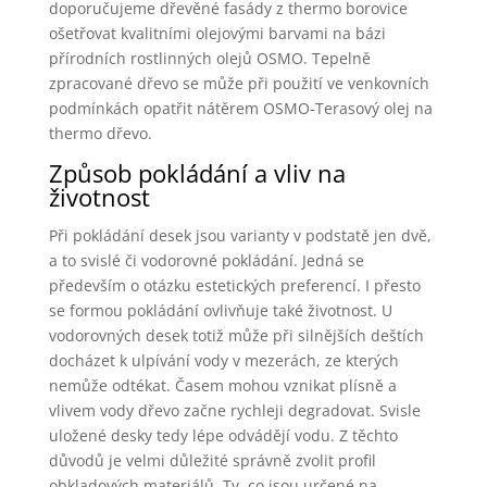
doporučujeme dřevěné fasády z thermo borovice
ošetřovat kvalitními olejovými barvami na bázi
přírodních rostlinných olejů OSMO. Tepelně
zpracované dřevo se může při použití ve venkovních
podmínkách opatřit nátěrem OSMO-Terasový olej na
thermo dřevo.
Způsob pokládání a vliv na
životnost
Při pokládání desek jsou varianty v podstatě jen dvě,
a to svislé či vodorovné pokládání. Jedná se
především o otázku estetických preferencí. I přesto
se formou pokládání ovlivňuje také životnost. U
vodorovných desek totiž může při silnějších deštích
docházet k ulpívání vody v mezerách, ze kterých
nemůže odtékat. Časem mohou vznikat plísně a
vlivem vody dřevo začne rychleji degradovat. Svisle
uložené desky tedy lépe odvádějí vodu. Z těchto
důvodů je velmi důležité správně zvolit profil
obkladových materiálů. Ty, co jsou určené na