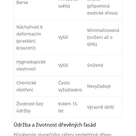
Barva
světlá
(připomíná
exotické dřevo)
Náchylnost k
Minimalizovaná
deformacím
Vyšší
(snížení až o
(praskání,
60%)
kroucení)
Hygroskopické
Vyšší
Snížené
vlastnosti
Chemické
Často
Nevyžaduje
ošetření
vyžadováno
Životnost bez
Kolem 15
Výrazně delší
údržby
let
Údržba a životnost dřevěných fasád
Působením slunečního záření neošetřené dřevo