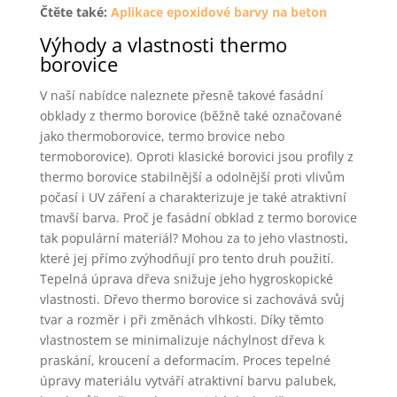
Čtěte také:
Aplikace epoxidové barvy na beton
Výhody a vlastnosti thermo
borovice
V naší nabídce naleznete přesně takové fasádní
obklady z thermo borovice (běžně také označované
jako thermoborovice, termo brovice nebo
termoborovice). Oproti klasické borovici jsou profily z
thermo borovice stabilnější a odolnější proti vlivům
počasí i UV záření a charakterizuje je také atraktivní
tmavší barva. Proč je fasádní obklad z termo borovice
tak populární materiál? Mohou za to jeho vlastnosti,
které jej přímo zvýhodňují pro tento druh použití.
Tepelná úprava dřeva snižuje jeho hygroskopické
vlastnosti. Dřevo thermo borovice si zachovává svůj
tvar a rozměr i při změnách vlhkosti. Díky těmto
vlastnostem se minimalizuje náchylnost dřeva k
praskání, kroucení a deformacím. Proces tepelné
úpravy materiálu vytváří atraktivní barvu palubek,