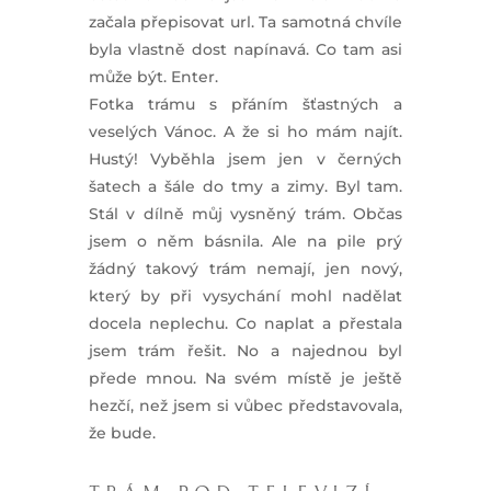
začala přepisovat url. Ta samotná chvíle
byla vlastně dost napínavá. Co tam asi
může být. Enter.
Fotka trámu s přáním šťastných a
veselých Vánoc. A že si ho mám najít.
Hustý! Vyběhla jsem jen v černých
šatech a šále do tmy a zimy. Byl tam.
Stál v dílně můj vysněný trám. Občas
jsem o něm básnila. Ale na pile prý
žádný takový trám nemají, jen nový,
který by při vysychání mohl nadělat
docela neplechu. Co naplat a přestala
jsem trám řešit. No a najednou byl
přede mnou. Na svém místě je ještě
hezčí, než jsem si vůbec představovala,
že bude.