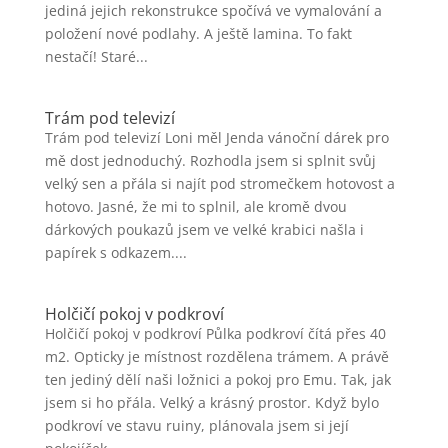
jediná jejich rekonstrukce spočívá ve vymalování a
položení nové podlahy. A ještě lamina. To fakt
nestačí! Staré...
Trám pod televizí
Trám pod televizí Loni měl Jenda vánoční dárek pro
mě dost jednoduchý. Rozhodla jsem si splnit svůj
velký sen a přála si najít pod stromečkem hotovost a
hotovo. Jasné, že mi to splnil, ale kromě dvou
dárkových poukazů jsem ve velké krabici našla i
papírek s odkazem....
Holčičí pokoj v podkroví
Holčičí pokoj v podkroví Půlka podkroví čítá přes 40
m2. Opticky je místnost rozdělena trámem. A právě
ten jediný dělí naši ložnici a pokoj pro Emu. Tak, jak
jsem si ho přála. Velký a krásný prostor. Když bylo
podkroví ve stavu ruiny, plánovala jsem si její