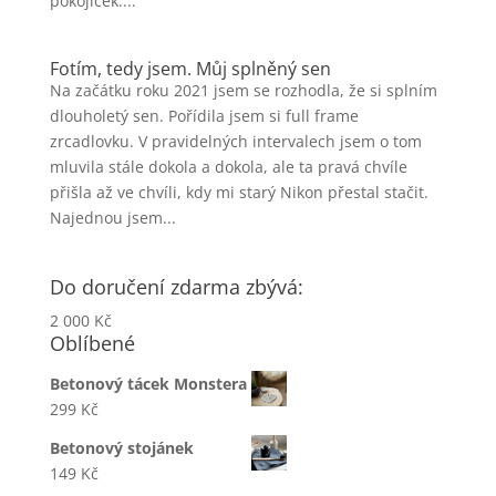
pokojíček....
Fotím, tedy jsem. Můj splněný sen
Na začátku roku 2021 jsem se rozhodla, že si splním
dlouholetý sen. Pořídila jsem si full frame
zrcadlovku. V pravidelných intervalech jsem o tom
mluvila stále dokola a dokola, ale ta pravá chvíle
přišla až ve chvíli, kdy mi starý Nikon přestal stačit.
Najednou jsem...
Do doručení zdarma zbývá:
2 000
Kč
Oblíbené
Betonový tácek Monstera
299
Kč
Betonový stojánek
149
Kč