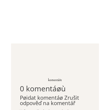
komentáře
0 komentáøù
Pøidat komentáø
Zrušit
odpověď na komentář