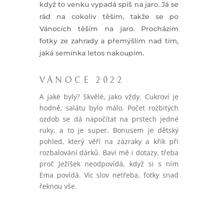
když to venku vypadá spíš na jaro. Já se
rád na cokoliv těším, takže se po
Vánocích těším na jaro. Procházím
fotky ze zahrady a přemýšlím nad tím,
jaká semínka letos nakoupím.
VÁNOCE 2022
A jaké byly? Skvělé, jako vždy. Cukroví je
hodně, salátu bylo málo. Počet rozbitých
ozdob se dá napočítat na prstech jedné
ruky, a to je super. Bonusem je dětský
pohled, který věří na zázraky a křik při
rozbalování dárků. Baví mě i dotazy, třeba
proč Ježíšek neodpovídá, když si s ním
Ema povídá. Víc slov netřeba, fotky snad
řeknou vše.