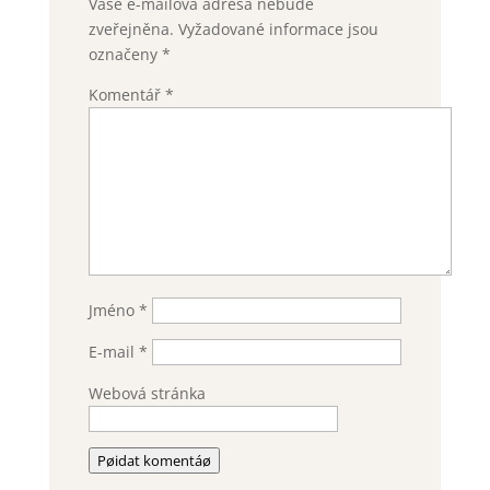
Vaše e-mailová adresa nebude
zveřejněna.
Vyžadované informace jsou
označeny
*
Komentář
*
Jméno
*
E-mail
*
Webová stránka
Pøidat komentáø