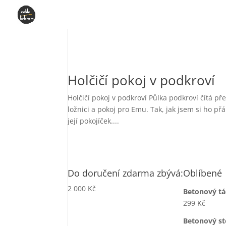
Holčičí pokoj v podkroví
Holčičí pokoj v podkroví Půlka podkroví čítá p
ložnici a pokoj pro Emu. Tak, jak jsem si ho přá
její pokojíček....
Do doručení zdarma zbývá:
Oblíbené
2 000
Kč
Betonový t
299
Kč
Betonový st