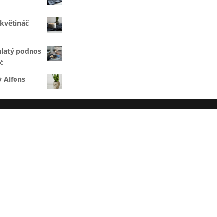
 květináč
ulatý podnos
nal
Current
č
price
 Alfons
is:
č.
799 Kč.