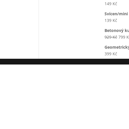
149
Kč
Svícen/mini
139
Kč
Betonový k
Origi
929
Kč
799
K
price
Geometrický
was:
399
Kč
929 K