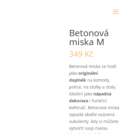
Domů
/
Betonové mísy
/ Betonová miska M
Betonová
miska M
349
Kč
Betonová miska se hodí
jako
originální
doplněk
na komody,
police, na stolky a stoly.
Ideální jako
nápadná
dekorace
i funkční
květináč. Betonová miska
vypadá skvěle osázená
sukulenty, kdy si můžete
vytvořit svoji malou