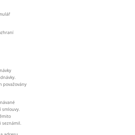
mulář
ozhraní
dnávky
ednávky.
ím považovány
ednávané
í smlouvy.
těmito
 seznámil.
na adresu