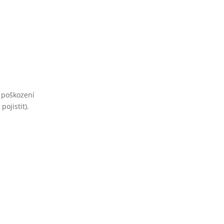
 poškození
ojistit).