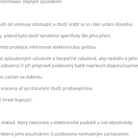
cí informován stejným způsobem.
ží od smlouvy odstoupit a zboží vrátit (a to i bez udání důvodu).
, pokud bylo zboží vyrobeno specificky dle jeho přání.
tomto prodejce informovat elektronickou poštou.
ad způsobených užíváním a bezpečně zabalené, aby nedošlo k jeho
zabalený či při přepravě poškozený balík nepřevzít (doporučujeme p
ho zasílat na dobírku.
 vrácena až po doručení zboží prodávajícímu.
 hradí kupující.
 doklad, který naleznete v elektronické podobě u své objednávky.
potřebeno jeho používáním či poškozeno nevhodným zacházením.