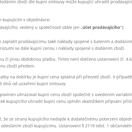
 dodáním zboží dle kupní smlouvy může kupující uhradit prodávají
ém kupujícím v objednávce;
vajícího, vedený u společnosti (dále jen „
účet prodávajícího
“);
en zaplatit prodávajícímu také náklady spojené s balením a dodáním
, rozumí se dále kupní cenou i náklady spojené s dodáním zboží.
ohu či jinou obdobnou platbu. Tímto není dotčeno ustanovení čl. 4
enu zboží předem.
platby na dobírku je kupní cena splatná při převzetí zboží. V případ
 5 dnů od uzavření kupní smlouvy.
cí povinen uhrazovat kupní cenu zboží společně s uvedením variabi
azek kupujícího uhradit kupní cenu splněn okamžikem připsání přís
ě, že ze strany kupujícího nedojde k dodatečnému potvrzení objednáv
 odesláním zboží kupujícímu. Ustanovení § 2119 odst. 1 občanskéh