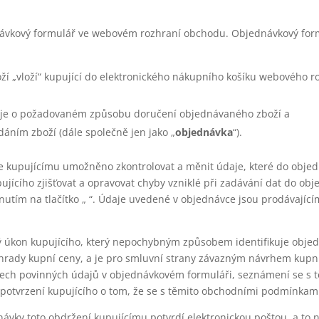
ednávkový formulář ve webovém rozhraní obchodu. Objednávkový for
í „vloží“ kupující do elektronického nákupního košíku webového r
daje o požadovaném způsobu doručení objednávaného zboží a
dáním zboží (dále společně jen jako „
objednávka
“).
je kupujícímu umožněno zkontrolovat a měnit údaje, které do obje
pujícího zjišťovat a opravovat chyby vzniklé při zadávání dat do obj
nutím na tlačítko „ “. Údaje uvedené v objednávce jsou prodávajíc
vý úkon kupujícího, který nepochybným způsobem identifikuje obj
úhrady kupní ceny, a je pro smluvní strany závazným návrhem kupn
šech povinných údajů v objednávkovém formuláři, seznámení se s 
otvrzení kupujícího o tom, že se s těmito obchodními podmínkami
návky toto obdržení kupujícímu potvrdí elektronickou poštou, a to 