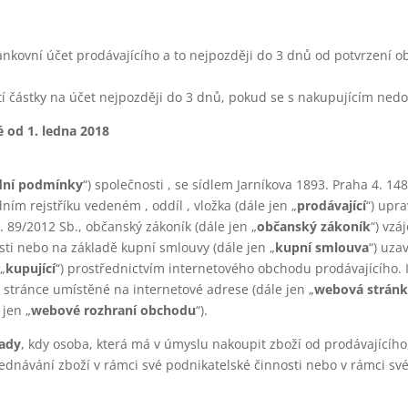
ankovní účet prodávajícího a to nejpozději do 3 dnů od potvrzení o
etí částky na účet nejpozději do 3 dnů, pokud se s nakupujícím nedo
 od 1. ledna 2018
dní podmínky
“) společnosti , se sídlem Jarníkova 1893. Praha 4. 14
ním rejstříku vedeném , oddíl , vložka (dále jen „
prodávající
“) upra
 89/2012 Sb., občanský zákoník (dále jen „
občanský zákoník
“) vz
osti nebo na základě kupní smlouvy (dále jen „
kupní smlouva
“) uza
„
kupující
“) prostřednictvím internetového obchodu prodávajícího. 
stránce umístěné na internetové adrese (dále jen „
webová strán
 jen „
webové rozhraní obchodu
“).
pady
, kdy osoba, která má v úmyslu nakoupit zboží od prodávajícího,
jednávání zboží v rámci své podnikatelské činnosti nebo v rámci sv