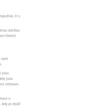
využívá, či v
nutnou údržbu
ní třetích
 není
e.
í jsou
 kdy jsou
pní smlouvu
rmace o
 kdy je zboží