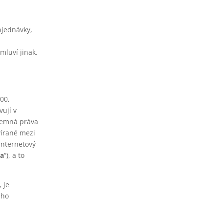
bjednávky,
mluví jinak.
800,
vují v
ájemná práva
vírané mezi
Internetový
ka
“), a to
 je
ého