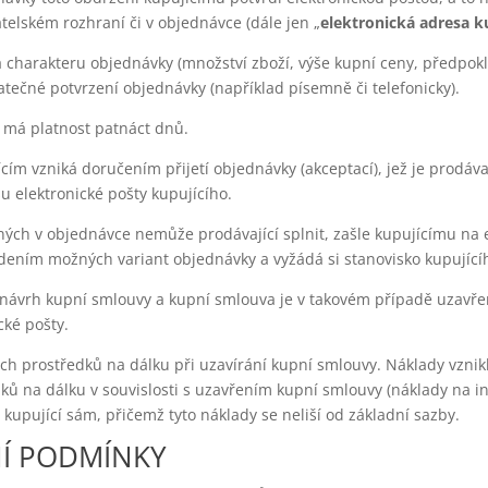
telském rozhraní či v objednávce (dále jen „
elektronická adresa k
 na charakteru objednávky (množství zboží, výše kupní ceny, předpo
tečné potvrzení objednávky (například písemně či telefonicky).
 má platnost patnáct dnů.
cím vzniká doručením přijetí objednávky (akceptací), jež je prodáv
u elektronické pošty kupujícího.
ných v objednávce nemůže prodávající splnit, zašle kupujícímu na 
ením možných variant objednávky a vyžádá si stanovisko kupující
návrh kupní smlouvy a kupní smlouva je v takovém případě uzavře
cké pošty.
ích prostředků na dálku při uzavírání kupní smlouvy. Náklady vznik
ků na dálku v souvislosti s uzavřením kupní smlouvy (náklady na i
í kupující sám, přičemž tyto náklady se neliší od základní sazby.
NÍ PODMÍNKY