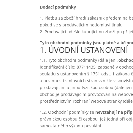
Dodací podmínky
1. Platbu za zboží hradí zákazník předem na b
pokud se s prodávajícím nedomluví jinak.
2. Prodávající odešle kupujícímu zboží po přij
Tyto obchodní podmínky jsou platné a účinné
1. ÚVODNÍ USTANOVENÍ
1.1. Tyto obchodní podmínky (dále jen „
obcho
identifikační číslo: 87711435, zapsané v obchod
souladu s ustanovením § 1751 odst. 1 zákona č.
a povinnosti smluvních stran vzniklé v souvisl
prodávajícím a jinou fyzickou osobou (dále jen 
obchod je prodávajícím provozován na webové 
prostřednictvím rozhraní webové stránky (dále
1.2. Obchodní podmínky se
nevztahují na pří
právnickou osobou či osobou, jež jedná při ob
samostatného výkonu povolání.