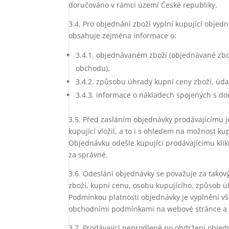
doručováno v rámci území České republiky.
3.4. Pro objednání zboží vyplní kupující obj
obsahuje zejména informace o:
3.4.1. objednávaném zboží (objednávané zbož
obchodu),
3.4.2. způsobu úhrady kupní ceny zboží, ú
3.4.3. informace o nákladech spojených s do
3.5. Před zasláním objednávky prodávajícímu 
kupující vložil, a to i s ohledem na možnost ku
Objednávku odešle kupující prodávajícímu klik
za správné.
3.6. Odeslání objednávky se považuje za tako
zboží, kupní cenu, osobu kupujícího, způsob 
Podmínkou platnosti objednávky je vyplnění v
obchodními podmínkami na webové stránce a p
3.7. Prodávající neprodleně po obdržení objed