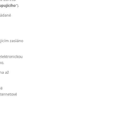
upujícího
“).
kládané
ajícím zasláno
elektronickou
ho.
na až
lé
nternetové