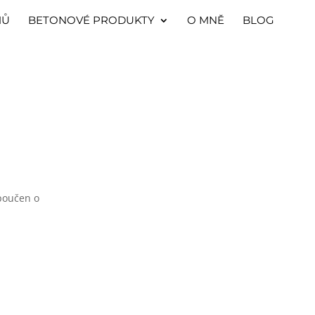
MŮ
BETONOVÉ PRODUKTY
O MNĚ
BLOG
poučen o