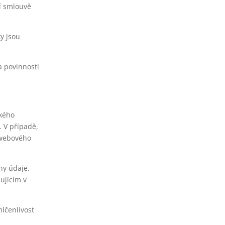
í smlouvě
y jsou
a povinnosti
ského
). V případě,
 webového
ny údaje.
ujícím v
lčenlivost