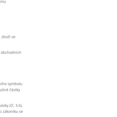
címu
 zboží ve
.6 obchodních
ě
lního symbolu
lušné částky
ky (čl. 3.6),
o zákoníku se