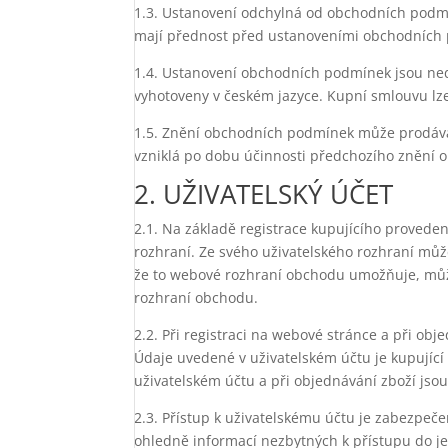
1.3. Ustanovení odchylná od obchodních podm
mají přednost před ustanoveními obchodních
1.4. Ustanovení obchodních podmínek jsou ne
vyhotoveny v českém jazyce. Kupní smlouvu lze
1.5. Znění obchodních podmínek může prodávaj
vzniklá po dobu účinnosti předchozího znění
2. UŽIVATELSKÝ ÚČET
2.1. Na základě registrace kupujícího provede
rozhraní. Ze svého uživatelského rozhraní může
že to webové rozhraní obchodu umožňuje, může
rozhraní obchodu.
2.2. Při registraci na webové stránce a při ob
Údaje uvedené v uživatelském účtu je kupující 
uživatelském účtu a při objednávání zboží jso
2.3. Přístup k uživatelskému účtu je zabezpeč
ohledně informací nezbytných k přístupu do je