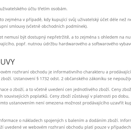
 uživatelského účtu třetím osobám.
 to zejména v případě, kdy kupující svůj uživatelský účet déle než ne
 kupní smlouvy (včetně obchodních podmínek).
účet nemusí být dostupný nepřetržitě, a to zejména s ohledem na 
ajícího, popř. nutnou údržbu hardwarového a softwarového vybave
OUVY
bovém rozhraní obchodu je informativního charakteru a prodávající
zboží. Ustanovení § 1732 odst. 2 občanského zákoníku se nepoužij
ce o zboží, a to včetně uvedení cen jednotlivého zboží. Ceny zbož
souvisejících poplatků. Ceny zboží zůstávají v platnosti po dobu,
ímto ustanovením není omezena možnost prodávajícího uzavřít ku
nformace o nákladech spojených s balením a dodáním zboží. Info
í uvedené ve webovém rozhraní obchodu platí pouze v případech,