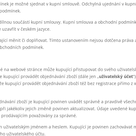
ínek je možné sjednat v kupní smlouvě. Odchylná ujednání v kupn
 podmínek.
dílnou součástí kupní smlouvy. Kupní smlouva a obchodní podmínk
 uzavřít v českém jazyce.
ící měnit či doplňovat. Tímto ustanovením nejsou dotčena práva 
 obchodních podmínek.
né na webové stránce může kupující přistupovat do svého uživatel
 kupující provádět objednávání zboží (dále jen „
uživatelský účet
“
 kupující provádět objednávání zboží též bez registrace přímo z
jednávání zboží je kupující povinen uvádět správně a pravdivě všech
při jakékoliv jejich změně povinen aktualizovat. Údaje uvedené kup
u prodávajícím považovány za správné.
en uživatelským jménem a heslem. Kupující je povinen zachovávat m
ho uživatelského účtu.