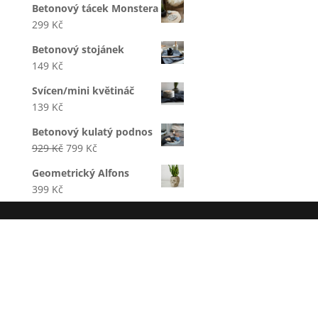
Betonový tácek Monstera
299
Kč
Betonový stojánek
149
Kč
Svícen/mini květináč
139
Kč
Betonový kulatý podnos
Original
Current
929
Kč
799
Kč
price
price
Geometrický Alfons
was:
is:
399
Kč
929 Kč.
799 Kč.