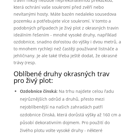
travin nikdy nebude nepřekonatelnou překážkou,
která ochrání vaše soukromí před zvěří nebo
nevítanými hosty. Máte bazén nedaleko sousedova
pozemku a potřebujete více soukromí. V tomto a
podobných případech je živý plot z okrasných travin
ideálním řešením - mnohé vysoké druhy, například
ozdobnice, snadno doŕostou do výšky i dvou metrů, a
to mnohem rychleji než častěji používané listnáče a
jehličnany. Je ale také třeba ještě dodat, že okrasné
trávy (resp.
Oblíbené druhy okrasných trav
pro živý plot:
Ozdobnice čínská:
Na trhu najdete celou řadu
nejrůznějších odrůd a druhů, přesto mezi
nejoblíbenější na našich zahradách patří
ozdobnice čínská, která dorůstá výšky až 160 cm a
působí dekorativním dojmem. Pro použití do
živého plotu volte vysoké druhy - některé