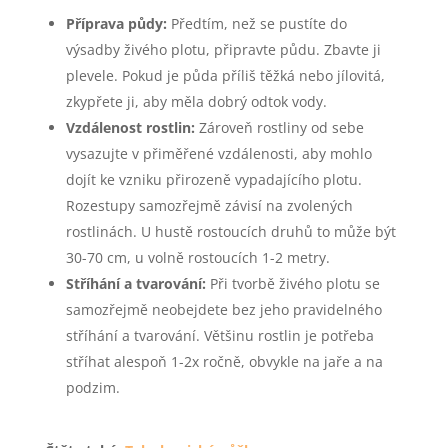
Příprava půdy:
Předtím, než se pustíte do
výsadby živého plotu, připravte půdu. Zbavte ji
plevele. Pokud je půda příliš těžká nebo jílovitá,
zkypřete ji, aby měla dobrý odtok vody.
Vzdálenost rostlin:
Zároveň rostliny od sebe
vysazujte v přiměřené vzdálenosti, aby mohlo
dojít ke vzniku přirozeně vypadajícího plotu.
Rozestupy samozřejmě závisí na zvolených
rostlinách. U hustě rostoucích druhů to může být
30-70 cm, u volně rostoucích 1-2 metry.
Stříhání a tvarování:
Při tvorbě živého plotu se
samozřejmě neobejdete bez jeho pravidelného
stříhání a tvarování. Většinu rostlin je potřeba
stříhat alespoň 1-2x ročně, obvykle na jaře a na
podzim.