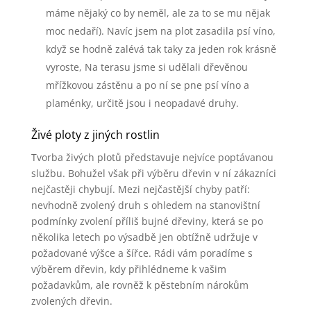
máme nějaký co by neměl, ale za to se mu nějak
moc nedaří). Navíc jsem na plot zasadila psí víno,
když se hodně zalévá tak taky za jeden rok krásně
vyroste, Na terasu jsme si udělali dřevěnou
mřížkovou zástěnu a po ní se pne psí víno a
plaménky, určitě jsou i neopadavé druhy.
Živé ploty z jiných rostlin
Tvorba živých plotů představuje nejvíce poptávanou
službu. Bohužel však při výběru dřevin v ní zákazníci
nejčastěji chybují. Mezi nejčastější chyby patří:
nevhodně zvolený druh s ohledem na stanovištní
podmínky zvolení příliš bujné dřeviny, která se po
několika letech po výsadbě jen obtížně udržuje v
požadované výšce a šířce. Rádi vám poradíme s
výběrem dřevin, kdy přihlédneme k vašim
požadavkům, ale rovněž k pěstebním nárokům
zvolených dřevin.