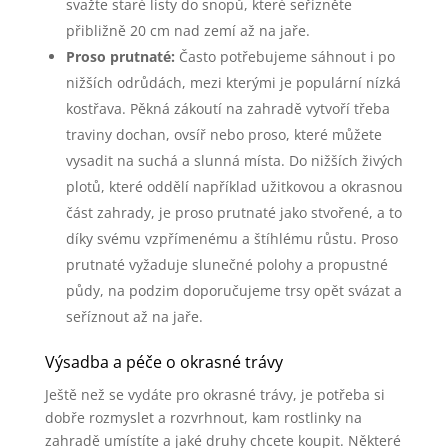
svažte staré listy do snopů, které seřízněte
přibližně 20 cm nad zemí až na jaře.
Proso prutnaté:
Často potřebujeme sáhnout i po
nižších odrůdách, mezi kterými je populární nízká
kostřava. Pěkná zákoutí na zahradě vytvoří třeba
traviny dochan, ovsíř nebo proso, které můžete
vysadit na suchá a slunná místa. Do nižších živých
plotů, které oddělí například užitkovou a okrasnou
část zahrady, je proso prutnaté jako stvořené, a to
díky svému vzpřímenému a štíhlému růstu. Proso
prutnaté vyžaduje slunečné polohy a propustné
půdy, na podzim doporučujeme trsy opět svázat a
seříznout až na jaře.
Výsadba a péče o okrasné trávy
Ještě než se vydáte pro okrasné trávy, je potřeba si
dobře rozmyslet a rozvrhnout, kam rostlinky na
zahradě umístíte a jaké druhy chcete koupit. Některé