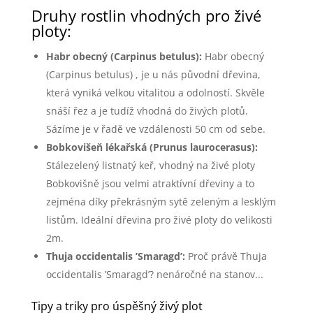
Druhy rostlin vhodných pro živé
ploty:
Habr obecný (Carpinus betulus):
Habr obecný
(Carpinus betulus) , je u nás původní dřevina,
která vyniká velkou vitalitou a odolností. Skvěle
snáší řez a je tudíž vhodná do živých plotů.
Sázíme je v řadě ve vzdálenosti 50 cm od sebe.
Bobkovišeň lékařská (Prunus laurocerasus):
Stálezelený listnatý keř, vhodný na živé ploty
Bobkovišně jsou velmi atraktívní dřeviny a to
zejména díky překrásným sytě zeleným a lesklým
listům. Ideální dřevina pro živé ploty do velikosti
2m.
Thuja occidentalis ’Smaragd’:
Proč právě Thuja
occidentalis ’Smaragd’? nenáročné na stanov...
Tipy a triky pro úspěšný živý plot