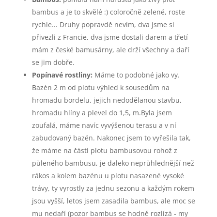
bambus a je to skvělé :) coloročně zelené, roste
rychle... Druhy popravdě nevím, dva jsme si
přivezli z Francie, dva jsme dostali darem a třetí
mám z české bamusárny, ale drží všechny a daří
se jim dobře.
Popínavé rostliny:
Máme to podobné jako vy.
Bazén 2 m od plotu výhled k sousedům na
hromadu bordelu, jejich nedodělanou stavbu,
hromadu hlíny a plevel do 1,5, m.Byla jsem
zoufalá, máme navíc vyvýšenou terasu a v ní
zabudovaný bazén. Nakonec jsem to vyřešila tak,
že máme na části plotu bambusovou rohož z
půleného bambusu, je daleko neprůhlednější než
rákos a kolem bazénu u plotu nasazené vysoké
trávy, ty vyrostly za jednu sezonu a každým rokem
jsou vyšší, letos jsem zasadila bambus, ale moc se
mu nedaří (pozor bambus se hodně rozlízá - my