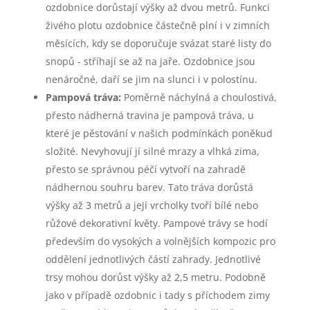
ozdobnice dorůstají výšky až dvou metrů. Funkci
živého plotu ozdobnice částečně plní i v zimních
měsících, kdy se doporučuje svázat staré listy do
snopů - stříhají se až na jaře. Ozdobnice jsou
nenáročné, daří se jim na slunci i v polostínu.
Pampová tráva:
Poměrně náchylná a choulostivá,
přesto nádherná travina je pampová tráva, u
které je pěstování v našich podmínkách poněkud
složité. Nevyhovují jí silné mrazy a vlhká zima,
přesto se správnou péčí vytvoří na zahradě
nádhernou souhru barev. Tato tráva dorůstá
výšky až 3 metrů a její vrcholky tvoří bílé nebo
růžové dekorativní květy. Pampové trávy se hodí
především do vysokých a volnějších kompozic pro
oddělení jednotlivých částí zahrady. Jednotlivé
trsy mohou dorůst výšky až 2,5 metru. Podobně
jako v případě ozdobnic i tady s příchodem zimy