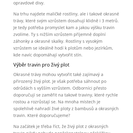
opravdové divy.
Na trhu najdete maličké rostliny, ale i takové okrasné
trávy, které svým vzrůstem dosahují klidně i 3 metrů.
Je tedy potřeba promyslet kam a jakou výšku travin
zvolíme. Ty s nižším vzrůstem příjemně doplní
záhonky a okrasné skalky. Rostliny s vysokým
vzrůstem se ideálně hodí k plotům nebo jezírkům,
kde navíc dopomáhají vytvořit stín.
Výběr travin pro živý plot
Okrasné trávy mohou vytvořit také zajímavý a
přirozený živý plot. Je však potřeba sáhnout po
odrůdách s vyšším vzrůstem. Odborníci přesto
doporučují se zaměřit na takové traviny, které rychle
rostou a rozrůstají se. Na mnoha místech je
spolehlivě nahradí živé ploty z bambusů a okrasných
travin. Které doporučujeme?
Na začátek je třeba říct, že živý plot z okrasných