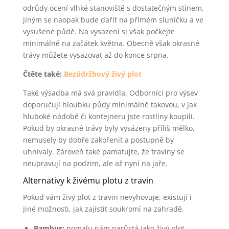
odrůdy ocení vlhké stanoviště s dostatečným stínem,
jiným se naopak bude dařit na přímém sluníčku a ve
vysušené půdě. Na vysazení si však počkejte
minimálně na začátek května. Obecně však okrasné
trávy můžete vysazovat až do konce srpna.
Čtěte také:
Bezúdržbový živý plot
Také výsadba má svá pravidla. Odborníci pro výsev
doporučují hloubku půdy minimálně takovou, v jak
hluboké nádobě či kontejneru jste rostliny koupili.
Pokud by okrasné trávy byly vysázeny příliš mělko,
nemusely by dobře zakořenit a postupně by
uhnívaly. Zároveň také pamatujte, že traviny se
neupravují na podzim, ale až nyní na jaře.
Alternativy k živému plotu z travin
Pokud vám živý plot z travin nevyhovuje, existují i
jiné možnosti, jak zajistit soukromí na zahradě.
Bambus:
pomalu nám narůstá jako živý plot