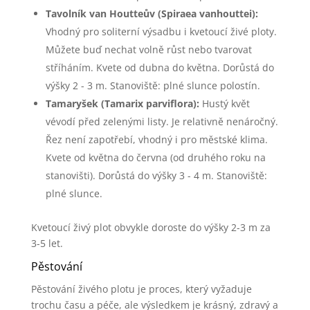
Tavolník van Houtteův (Spiraea vanhouttei):
Vhodný pro soliterní výsadbu i kvetoucí živé ploty.
Můžete buď nechat volně růst nebo tvarovat
stříháním. Kvete od dubna do května. Dorůstá do
výšky 2 - 3 m. Stanoviště: plné slunce polostín.
Tamaryšek (Tamarix parviflora):
Hustý květ
vévodí před zelenými listy. Je relativně nenáročný.
Řez není zapotřebí, vhodný i pro městské klima.
Kvete od května do června (od druhého roku na
stanovišti). Dorůstá do výšky 3 - 4 m. Stanoviště:
plné slunce.
Kvetoucí živý plot obvykle doroste do výšky 2-3 m za
3-5 let.
Pěstování
Pěstování živého plotu je proces, který vyžaduje
trochu času a péče, ale výsledkem je krásný, zdravý a