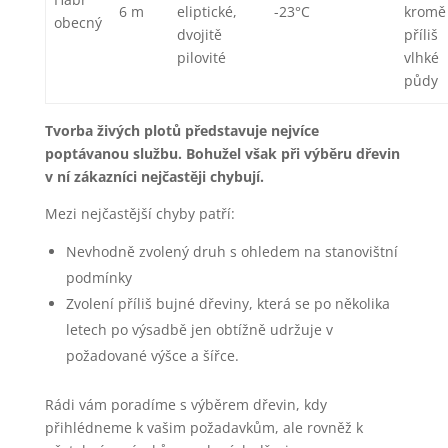
6 m
eliptické,
-23°C
kromě
obecný
dvojitě
příliš
pilovité
vlhké
půdy
Tvorba živých plotů představuje nejvíce
poptávanou službu. Bohužel však při výběru dřevin
v ní zákazníci nejčastěji chybují.
Mezi nejčastější chyby patří:
Nevhodně zvolený druh s ohledem na stanovištní
podmínky
Zvolení příliš bujné dřeviny, která se po několika
letech po výsadbě jen obtížně udržuje v
požadované výšce a šířce.
Rádi vám poradíme s výběrem dřevin, kdy
přihlédneme k vašim požadavkům, ale rovněž k