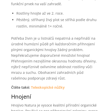
funkční prvek na vaší zahradě.
Rostliny hnojte až ve 2. roce.
Pěstěný, stříhaný živý plot se stříhá podle druhu
rostlin, minimálně 1× ročně.
Potřeba živin je u listnáčů nepatrná a nepřináší na
úrodné humózní půdě při každoročním přihnojení
plnými organickými hnojivy žádný problém.
Nepřekračujeme doporučené množství hnojiva!
Přehnojením nezvýšíme okrasnou hodnotu dřeviny,
nýbrž nepříznivě ovlivníme odolnost rostliny vůči
mrazu a suchu. Obohacení zahradních půd
rašelinou podporuje zdravý růst.
Čtěte také:
Teleskopické nůžky
Hnojení
Hnojivo Natura je vysoce kvalitní přírodní organické
hnojivo. Používá se pro přihnojování zeleniny, ovoce,