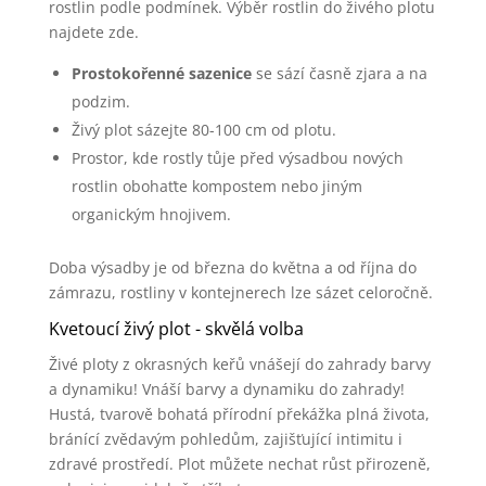
rostlin podle podmínek. Výběr rostlin do živého plotu
najdete zde.
Prostokořenné sazenice
se sází časně zjara a na
podzim.
Živý plot sázejte 80-100 cm od plotu.
Prostor, kde rostly tůje před výsadbou nových
rostlin obohaťte kompostem nebo jiným
organickým hnojivem.
Doba výsadby je od března do května a od října do
zámrazu, rostliny v kontejnerech lze sázet celoročně.
Kvetoucí živý plot - skvělá volba
Živé ploty z okrasných keřů vnášejí do zahrady barvy
a dynamiku! Vnáší barvy a dynamiku do zahrady!
Hustá, tvarově bohatá přírodní překážka plná života,
bránící zvědavým pohledům, zajišťující intimitu i
zdravé prostředí. Plot můžete nechat růst přirozeně,