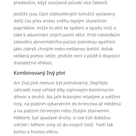
především, když současně působí více faktorů.
Jestliže jsou části stálezelených listnáčů vystaveny
delší čas přes vrstvu sněhu teplým slunečním
paprskům, může to vést ke spálení a opadu listů a
také k odumírání celých partií větví. Proti následkům
takového abnormálního počasí pomohou opatření
jako zakrytí chvojím nebo netkanou textilií. Avšak
veškerá pomoc selže, jestliže není v půdě k dispozici
dostatečná vlhkost.
Kombinovaný živý plot
Ani živý plot nemusí být jednotvárný. Dopřejte
zahradě nový vzhled díky zajímavým kombinacím
dřevin a druhů. Na jaře krásnými mladými a svěžími
listy, na podzim vybarvením do bronzova až měděna
a na podzim červeným nebo žlutým zbarvením.
Některé, byť opadavé druhy, si své listí dokážou
udržet i během zimy až do nových listů. Tvoří tak
kulisu a hustou stěnu.