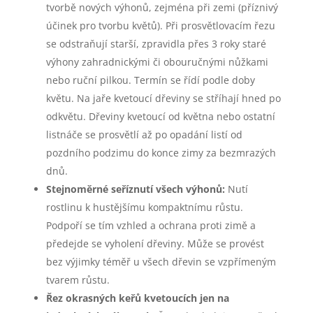
tvorbě nových výhonů, zejména při zemi (příznivý
účinek pro tvorbu květů). Při prosvětlovacím řezu
se odstraňují starší, zpravidla přes 3 roky staré
výhony zahradnickými či obouručnými nůžkami
nebo ruční pilkou. Termín se řídí podle doby
květu. Na jaře kvetoucí dřeviny se stříhají hned po
odkvětu. Dřeviny kvetoucí od května nebo ostatní
listnáče se prosvětlí až po opadání listí od
pozdního podzimu do konce zimy za bezmrazých
dnů.
Stejnoměrné seříznutí všech výhonů:
Nutí
rostlinu k hustějšímu kompaktnímu růstu.
Podpoří se tím vzhled a ochrana proti zimě a
předejde se vyholení dřeviny. Může se provést
bez výjimky téměř u všech dřevin se vzpřímeným
tvarem růstu.
Řez okrasných keřů kvetoucích jen na