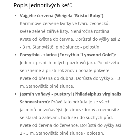
Popis jednotlivých keřů
Vajgélie červená (Weigela ´Bristol Ruby´):
Karmínově červené kvítky ve tvaru zvonečků,
svěže zelené zářivé listy. Nenáročná rostlina.
Kvete od května do června. Dorůstá do výšky asi 2
- 3 m. Stanoviště: plné slunce - polostín.
Forsythie - zlatice (Forsythia ´Lynwood Gold´):
Jeden z prvních milých pozdravů jara. Po odkvětu
seřízneme a příští rok znovu bohatě pokvete.
Kvete od března do dubna. Dorůstá do výšky 2 - 3
m. Stanoviště: plné slunce.
Jasmín voňavý - pustoryl (Philadelphus virginalis
Schneesturm):
Právě tato odrůda je ze všech
jasmínů nejvoňavější. Je zimovzdorný a nemusíte
se starat o zalévání, hodí se i do suchých půd.
Kvete od června do července. Dorůstá do výšky asi
2 - 3 m. Stanoviště: plné slunce - polostín.