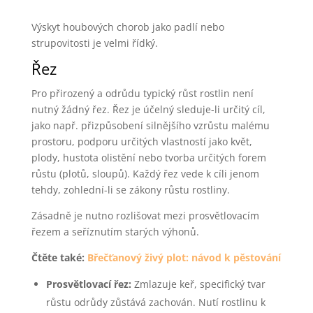
Výskyt houbových chorob jako padlí nebo
strupovitosti je velmi řídký.
Řez
Pro přirozený a odrůdu typický růst rostlin není
nutný žádný řez. Řez je účelný sleduje-li určitý cíl,
jako např. přizpůsobení silnějšího vzrůstu malému
prostoru, podporu určitých vlastností jako květ,
plody, hustota olistění nebo tvorba určitých forem
růstu (plotů, sloupů). Každý řez vede k cíli jenom
tehdy, zohlední-li se zákony růstu rostliny.
Zásadně je nutno rozlišovat mezi prosvětlovacím
řezem a seříznutím starých výhonů.
Čtěte také:
Břečťanový živý plot: návod k pěstování
Prosvětlovací řez:
Zmlazuje keř, specifický tvar
růstu odrůdy zůstává zachován. Nutí rostlinu k