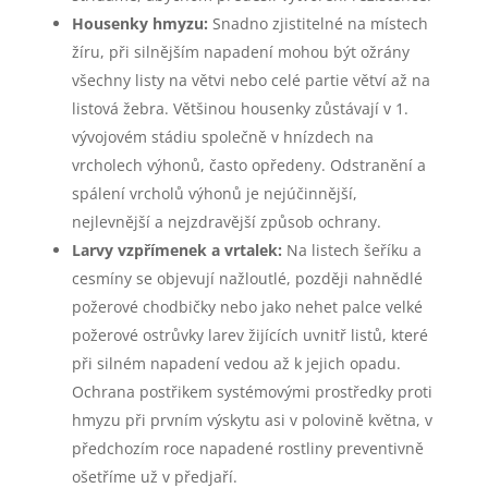
Housenky hmyzu:
Snadno zjistitelné na místech
žíru, při silnějším napadení mohou být ožrány
všechny listy na větvi nebo celé partie větví až na
listová žebra. Většinou housenky zůstávají v 1.
vývojovém stádiu společně v hnízdech na
vrcholech výhonů, často opředeny. Odstranění a
spálení vrcholů výhonů je nejúčinnější,
nejlevnější a nejzdravější způsob ochrany.
Larvy vzpřímenek a vrtalek:
Na listech šeříku a
cesmíny se objevují nažloutlé, později nahnědlé
požerové chodbičky nebo jako nehet palce velké
požerové ostrůvky larev žijících uvnitř listů, které
při silném napadení vedou až k jejich opadu.
Ochrana postřikem systémovými prostředky proti
hmyzu při prvním výskytu asi v polovině května, v
předchozím roce napadené rostliny preventivně
ošetříme už v předjaří.