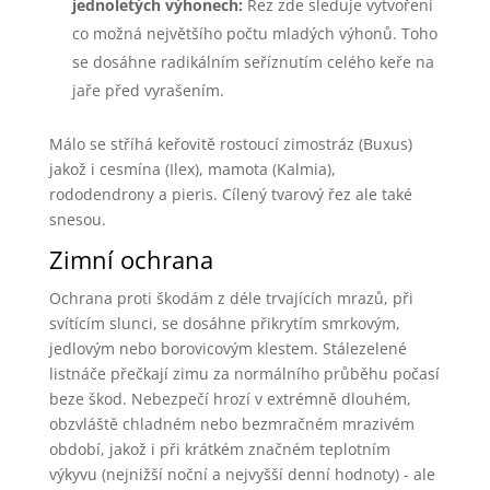
jednoletých výhonech:
Řez zde sleduje vytvoření
co možná největšího počtu mladých výhonů. Toho
se dosáhne radikálním seříznutím celého keře na
jaře před vyrašením.
Málo se stříhá keřovitě rostoucí zimostráz (Buxus)
jakož i cesmína (Ilex), mamota (Kalmia),
rododendrony a pieris. Cílený tvarový řez ale také
snesou.
Zimní ochrana
Ochrana proti škodám z déle trvajících mrazů, při
svítícím slunci, se dosáhne přikrytím smrkovým,
jedlovým nebo borovicovým klestem. Stálezelené
listnáče přečkají zimu za normálního průběhu počasí
beze škod. Nebezpečí hrozí v extrémně dlouhém,
obzvláště chladném nebo bezmračném mrazivém
období, jakož i při krátkém značném teplotním
výkyvu (nejnižší noční a nejvyšší denní hodnoty) - ale