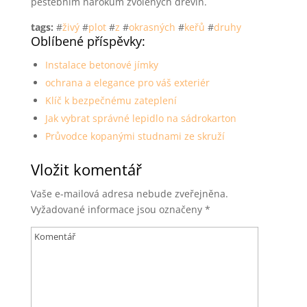
pěstebním nárokům zvolených dřevin.
tags:
#
živý
#
plot
#
z
#
okrasných
#
keřů
#
druhy
Oblíbené příspěvky:
Instalace betonové jímky
ochrana a elegance pro váš exteriér
Klíč k bezpečnému zateplení
Jak vybrat správné lepidlo na sádrokarton
Průvodce kopanými studnami ze skruží
Vložit komentář
Vaše e-mailová adresa nebude zveřejněna.
Vyžadované informace jsou označeny
*