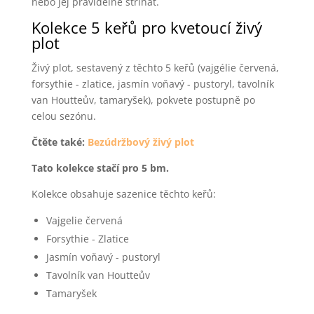
nebo jej pravidelně stříhat.
Kolekce 5 keřů pro kvetoucí živý
plot
Živý plot, sestavený z těchto 5 keřů (vajgélie červená,
forsythie - zlatice, jasmín voňavý - pustoryl, tavolník
van Houtteův, tamaryšek), pokvete postupně po
celou sezónu.
Čtěte také:
Bezúdržbový živý plot
Tato kolekce stačí pro 5 bm.
Kolekce obsahuje sazenice těchto keřů:
Vajgelie červená
Forsythie - Zlatice
Jasmín voňavý - pustoryl
Tavolník van Houtteův
Tamaryšek