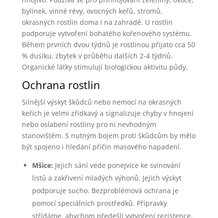
bylinek, vinné révy, ovocných keřů, stromů,
okrasných rostlin doma i na zahradě. U rostlin
podporuje vytvoření bohatého kořenového systému.
Během prvních dvou týdnů je rostlinou přijato cca 50
% dusíku, zbytek v průběhu dalších 2-4 týdnů.
Organické látky stimulují biologickou aktivitu půdy.
Ochrana rostlin
Silnější výskyt škůdců nebo nemocí na okrasných
keřích je velmi zřídkavý a signalizuje chyby v hnojení
nebo oslabení rostliny pro ni nevhodným
stanovištěm. S nutným bojem proti škůdcům by mělo
být spojeno i hledání příčin masového napadení.
Mšice:
Jejich sání vede ponejvíce ke svinování
listů a zakřivení mladých výhonů. Jejich výskyt
podporuje sucho. Bezproblémová ochrana je
pomocí speciálních prostředků. Přípravky
střídáme, abychom předešli vytvoření rezistence.