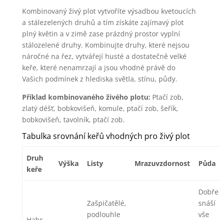
Kombinovaný živý plot vytvoříte výsadbou kvetoucích
a stálezelených druhů a tím získáte zajímavý plot
plný květin a v zimě zase prázdný prostor vyplní
stálozelené druhy. Kombinujte druhy, které nejsou
náročné na řez, vytvářejí husté a dostatečně velké
keře, které nenamrzají a jsou vhodné právě do
Vašich podmínek z hlediska světla, stínu, půdy.
Příklad kombinovaného živého plotu:
Ptačí zob,
zlatý déšť, bobkovišeň, komule, ptačí zob, šeřík,
bobkovišeň, tavolník, ptačí zob.
Tabulka srovnání keřů vhodných pro živý plot
Druh
Výška
Listy
Mrazuvzdornost
Půda
keře
Dobře
Zašpičatělé,
snáší
podlouhle
vše
Habr