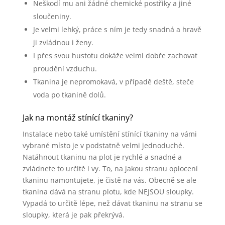
Neškodí mu ani žádné chemické postřiky a jiné
sloučeniny.
Je velmi lehký, práce s ním je tedy snadná a hravě
ji zvládnou i ženy.
I přes svou hustotu dokáže velmi dobře zachovat
proudění vzduchu.
Tkanina je nepromokavá, v případě deště, steče
voda po tkanině dolů.
Jak na montáž stínící tkaniny?
Instalace nebo také umístění stínící tkaniny na vámi
vybrané místo je v podstatně velmi jednoduché.
Natáhnout tkaninu na plot je rychlé a snadné a
zvládnete to určitě i vy. To, na jakou stranu oplocení
tkaninu namontujete, je čistě na vás. Obecně se ale
tkanina dává na stranu plotu, kde NEJSOU sloupky.
Vypadá to určitě lépe, než dávat tkaninu na stranu se
sloupky, která je pak překrývá.