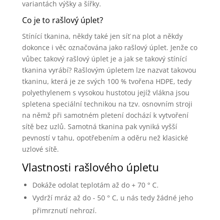
variantách výšky a šířky.
Co je to rašlový úplet?
Stínící tkanina, někdy také jen síť na plot a někdy
dokonce i věc označována jako rašlový úplet. Jenže co
vůbec takový rašlový úplet je a jak se takový stínící
tkanina vyrábí? Rašlovým úpletem lze nazvat takovou
tkaninu, která je ze svých 100 % tvořena HDPE, tedy
polyethylenem s vysokou hustotou jejíž vlákna jsou
spletena speciální technikou na tzv. osnovním stroji
na němž při samotném pletení dochází k vytvoření
sítě bez uzlů. Samotná tkanina pak vyniká vyšší
pevností v tahu, opotřebením a oděru než klasické
uzlové sítě.
Vlastnosti rašlového úpletu
Dokáže odolat teplotám až do + 70 ° C.
Vydrží mráz až do - 50 ° C, u nás tedy žádné jeho
přimrznutí nehrozí.