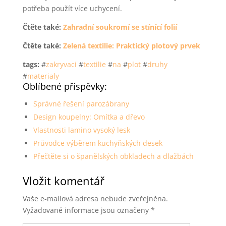
potřeba použít více uchycení.
Čtěte také:
Zahradní soukromí se stínící folií
Čtěte také:
Zelená textilie: Praktický plotový prvek
tags:
#
zakryvaci
#
textilie
#
na
#
plot
#
druhy
#
materialy
Oblíbené příspěvky:
Správné řešení parozábrany
Design koupelny: Omítka a dřevo
Vlastnosti lamino vysoký lesk
Průvodce výběrem kuchyňských desek
Přečtěte si o španělských obkladech a dlažbách
Vložit komentář
Vaše e-mailová adresa nebude zveřejněna.
Vyžadované informace jsou označeny
*