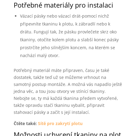
Potřebné materiály pro instalaci
Vázací pásky nebo vázací drát-pomocí nichž
připevníte tkaninu k plotu, k zábradlí nebo k
drátu. Fungují tak, že pásku provlečete skrz oko
tkaniny, otočíte kolem plotu a slabší konec pásky
prostrčíte jeho silnějším koncem, na kterém se
nachází malý otvor.
Potřebný materiál máte připraven, času je také
dostatek, takže teď už se můžeme vrhnout na
samotný postup montáže. A možná vás napadlo ještě
jedna věc, a tou jsou otvory ve stínící tkaniny.
Nebojte se, ty má každá tkanina předem vytvořené,
takže opravdu stačí tkaninu vybalit, připravit
stahovací pásky a začít s její instalací.
Čtěte také:
Sítě pro zakrytí plotu
Možnosti uchycení tkaniny na plot