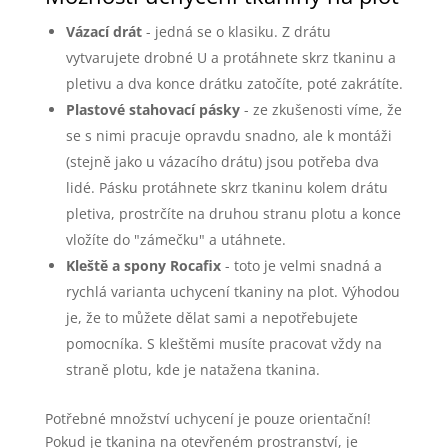
Vázací drát
- jedná se o klasiku. Z drátu
vytvarujete drobné U a protáhnete skrz tkaninu a
pletivu a dva konce drátku zatočíte, poté zakrátíte.
Plastové stahovací pásky
- ze zkušenosti víme, že
se s nimi pracuje opravdu snadno, ale k montáži
(stejně jako u vázacího drátu) jsou potřeba dva
lidé. Pásku protáhnete skrz tkaninu kolem drátu
pletiva, prostrčíte na druhou stranu plotu a konce
vložíte do "zámečku" a utáhnete.
Kleště a spony Rocafix
- toto je velmi snadná a
rychlá varianta uchycení tkaniny na plot. Výhodou
je, že to můžete dělat sami a nepotřebujete
pomocníka. S kleštěmi musíte pracovat vždy na
straně plotu, kde je natažena tkanina.
Potřebné množství uchycení je pouze orientační!
Pokud je tkanina na otevřeném prostranství, je