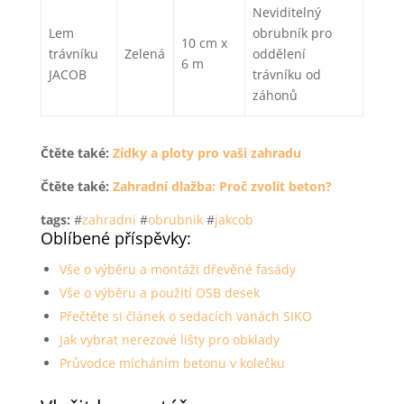
Neviditelný
Lem
obrubník pro
10 cm x
trávníku
Zelená
oddělení
6 m
JACOB
trávníku od
záhonů
Čtěte také:
Zídky a ploty pro vaši zahradu
Čtěte také:
Zahradní dlažba: Proč zvolit beton?
tags:
#
zahradni
#
obrubnik
#
jakcob
Oblíbené příspěvky:
Vše o výběru a montáži dřevěné fasády
Vše o výběru a použití OSB desek
Přečtěte si článek o sedacích vanách SIKO
Jak vybrat nerezové lišty pro obklady
Průvodce mícháním betonu v kolečku