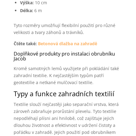
Výška:
10 cm
Délka:
6 m
Tyto rozměry umožňují flexibilní použití pro různé
velikosti a tvary záhonů a trávníků.
Čtěte také:
Betonová dlažba na zahradě
Doplňkové produkty pro instalaci obrubníku
Jacob
Kromě samotných lemů využijete při pokládání také
zahradní textilie. K nejčastějším typům patří
geotextilie a netkané mulčovací textilie.
Typy a funkce zahradních textilií
Textilie slouží nejčastěji jako separační vrstva, která
zároveň zabraňuje prorůstání plevelu. Tyto textilie
nepodléhají plísni ani hnilobě, což zajišťuje jejich
dlouhou životnost a efektivnost v udržení čistoty a
pořádku v zahradě. Jejich použití pod obrubníkem