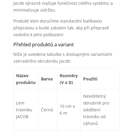
Jacob výrazně zvyšuje funkčnost celého systému a
minimalizuje údržbu.
Produkt Vám doručíme standardní balíkovou
přepravou a bude zabalen tak, aby při přepravě
nedošlo k jeho poškození.
Přehled produktů a variant
Níže je uvedena tabulka s dostupnými variantami
zahradního obrubníku Jacob:
Název
Rozměry
Barva
Použití
produktu
(V x D)
Neviditelný
Lem
obrubník pro
10 cm x
trávníku
Černá
oddělení
6 m
JACOB
trávníku od
záhonů