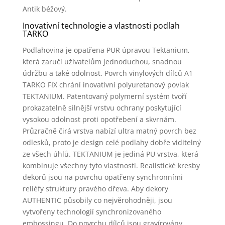
Antik béžový.
Inovativní technologie a vlastnosti podlah
TARKO
Podlahovina je opatřena PUR úpravou Tektanium,
která zaručí uživatelům jednoduchou, snadnou
údržbu a také odolnost. Povrch vinylových dílců A1
TARKO FIX chrání inovativní polyuretanový povlak
TEKTANIUM. Patentovaný polymerní systém tvoří
prokazatelně silnější vrstvu ochrany poskytující
vysokou odolnost proti opotřebení a skvrnám.
Průzračně čirá vrstva nabízí ultra matný povrch bez
odlesků, proto je design celé podlahy dobře viditelný
ze všech úhlů. TEKTANIUM je jediná PU vrstva, která
kombinuje všechny tyto vlastnosti. Realistické kresby
dekorů jsou na povrchu opatřeny synchronními
reliéfy struktury pravého dřeva. Aby dekory
AUTHENTIC působily co nejvěrohodněji, jsou
vytvořeny technologií synchronizovaného
embossingu. Do povrchu dílců jsou gravírovány