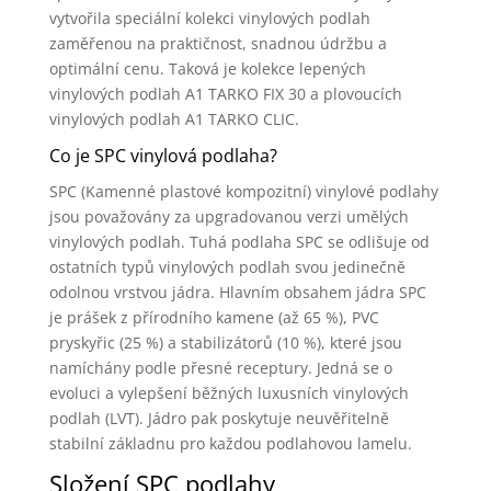
vytvořila speciální kolekci vinylových podlah
zaměřenou na praktičnost, snadnou údržbu a
optimální cenu. Taková je kolekce lepených
vinylových podlah A1 TARKO FIX 30 a plovoucích
vinylových podlah A1 TARKO CLIC.
Co je SPC vinylová podlaha?
SPC (Kamenné plastové kompozitní) vinylové podlahy
jsou považovány za upgradovanou verzi umělých
vinylových podlah. Tuhá podlaha SPC se odlišuje od
ostatních typů vinylových podlah svou jedinečně
odolnou vrstvou jádra. Hlavním obsahem jádra SPC
je prášek z přírodního kamene (až 65 %), PVC
pryskyřic (25 %) a stabilizátorů (10 %), které jsou
namíchány podle přesné receptury. Jedná se o
evoluci a vylepšení běžných luxusních vinylových
podlah (LVT). Jádro pak poskytuje neuvěřitelně
stabilní základnu pro každou podlahovou lamelu.
Složení SPC podlahy