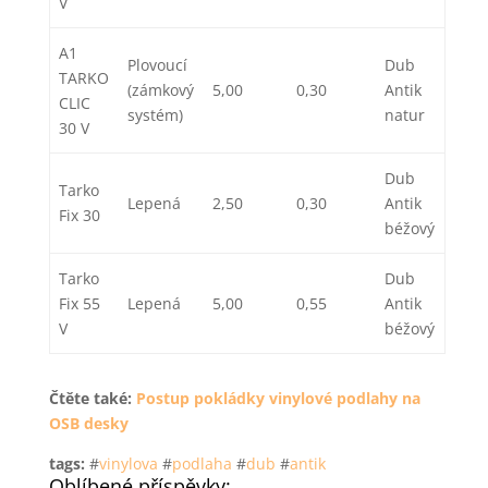
V
A1
Plovoucí
Dub
TARKO
(zámkový
5,00
0,30
Antik
CLIC
systém)
natur
30 V
Dub
Tarko
Lepená
2,50
0,30
Antik
Fix 30
béžový
Tarko
Dub
Fix 55
Lepená
5,00
0,55
Antik
V
béžový
Čtěte také:
Postup pokládky vinylové podlahy na
OSB desky
tags:
#
vinylova
#
podlaha
#
dub
#
antik
Oblíbené příspěvky: