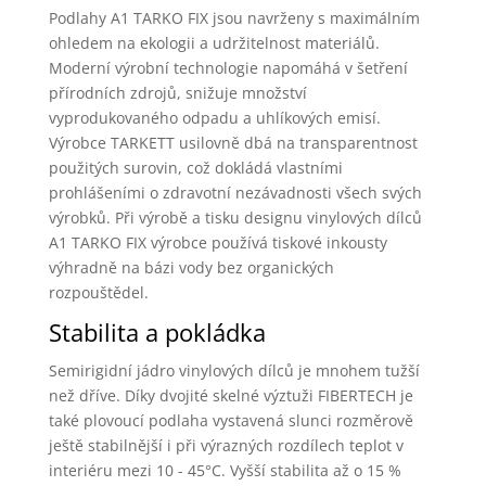
Podlahy A1 TARKO FIX jsou navrženy s maximálním
ohledem na ekologii a udržitelnost materiálů.
Moderní výrobní technologie napomáhá v šetření
přírodních zdrojů, snižuje množství
vyprodukovaného odpadu a uhlíkových emisí.
Výrobce TARKETT usilovně dbá na transparentnost
použitých surovin, což dokládá vlastními
prohlášeními o zdravotní nezávadnosti všech svých
výrobků. Při výrobě a tisku designu vinylových dílců
A1 TARKO FIX výrobce používá tiskové inkousty
výhradně na bázi vody bez organických
rozpouštědel.
Stabilita a pokládka
Semirigidní jádro vinylových dílců je mnohem tužší
než dříve. Díky dvojité skelné výztuži FIBERTECH je
také plovoucí podlaha vystavená slunci rozměrově
ještě stabilnější i při výrazných rozdílech teplot v
interiéru mezi 10 - 45°C. Vyšší stabilita až o 15 %