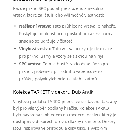
Každé prkno SPC podlahy je složeno z několika
vrstev, které zajišťují jeho výjimečné vlastnosti:
Nášlapní vrstva:
Tato průhledná vrstva je nahoře.
Poskytuje odolnost proti poškrábání a skvrnám a
snadno se udržuje v čistotě.
Vinylová vrstva:
Tato vrstva poskytuje dekorace
pro prkno. Barvy a vzory se tisknou na vinyl.
SPC vrstva:
Toto je husté, vodotěsné jádro pro
prkno vyrobené z přírodního vápencového
prášku, polyvinylchloridu a stabilizátorů.
Kolekce TARKETT v dekoru Dub Antik
Vinylová podlaha TARKO je pečlivě sestavená tak, aby
byl pro vás výběr podlahy hračka. Kolekce TARKO
byla navržena s ohledem na moderní design, který je
dostupný v dekorech dřeva, dlažby i kamene. Dekory
jsou inspirované přírodou a díky tisku s vysokým