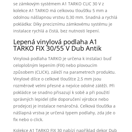
se zámkovým systémem A1 TARKO CLIC 30 V z
kolekce A1 TARKO má celkovou tloušťku 5 mm a
odolnou nášlapnou vrstvu 0,30 mm. Snadná a rychlá
pokládka: Díky preciznímu zámkovému systému je
instalace rychlá a čistá, bez nutnosti lepení.
Lepená vinylová podlaha A1
TARKO FIX 30/55 V Dub Antik
Vinylová podlaha TARKO je určena k instalaci buď
celoplošným lepením (FIX) nebo plovoucím
způsobem (CLICK), záleží na parametrech produktu.
Vinylové dílce o celkové tloušťce 2,5 mm jsou
rozměrově velmi přesné a nejvíce odolné zátěži. Při
pokládce se snadno přisazují k sobě a při použití
správných lepidel (dle doporučení výrobce nebo
prodejce) je instalace nenáročná. Celková tloušťka a
nášlapná vrstva je určená typem podlahy, zda jde o
fix nebo o click.
Kolekce A1 TARKO FIX 30 nabízí například dekor Dub