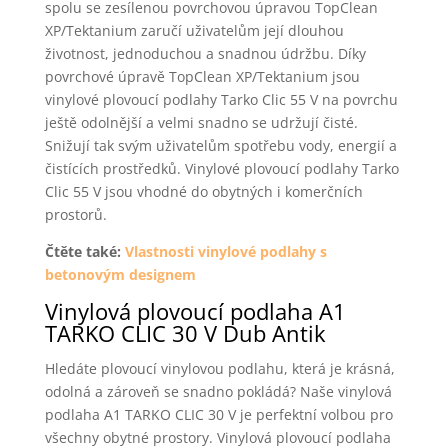
spolu se zesílenou povrchovou úpravou TopClean
XP/Tektanium zaručí uživatelům její dlouhou
životnost, jednoduchou a snadnou údržbu. Díky
povrchové úpravě TopClean XP/Tektanium jsou
vinylové plovoucí podlahy Tarko Clic 55 V na povrchu
ještě odolnější a velmi snadno se udržují čisté.
Snižují tak svým uživatelům spotřebu vody, energií a
čistících prostředků. Vinylové plovoucí podlahy Tarko
Clic 55 V jsou vhodné do obytných i komerčních
prostorů.
Čtěte také:
Vlastnosti vinylové podlahy s
betonovým designem
Vinylová plovoucí podlaha A1
TARKO CLIC 30 V Dub Antik
Hledáte plovoucí vinylovou podlahu, která je krásná,
odolná a zároveň se snadno pokládá? Naše vinylová
podlaha A1 TARKO CLIC 30 V je perfektní volbou pro
všechny obytné prostory. Vinylová plovoucí podlaha