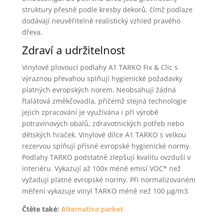
struktury přesně podle kresby dekorů, čímž podlaze
dodávají neuvěřitelně realistický vzhled pravého
dřeva.
Zdraví a udržitelnost
Vinylové plovoucí podlahy A1 TARKO Fix & Clic s
výraznou převahou splňují hygienické požadavky
platných evropských norem. Neobsahují žádná
ftalátová změkčovadla, přičemž stejná technologie
jejich zpracování je využívána i při výrobě
potravinových obalů, zdravotnických potřeb nebo
dětských hraček. Vinylové dílce A1 TARKO s velkou
rezervou splňují přísné evropské hygienické normy.
Podlahy TARKO podstatně zlepšují kvalitu ovzduší v
interiéru. Vykazují až 100x méně emisí VOC* než
vyžadují platné evropské normy. Při normalizovaném
měření vykazuje vinyl TARKO méně než 100 µg/m3.
Čtěte také:
Alternativa parket