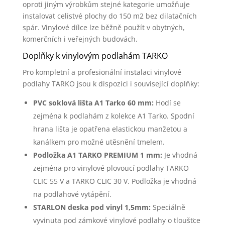
oproti jiným výrobkům stejné kategorie umožňuje
instalovat celistvé plochy do 150 m2 bez dilatačních
spár. Vinylové dílce lze běžně použít v obytných,
komerčních i veřejných budovách.
Doplňky k vinylovým podlahám TARKO
Pro kompletní a profesionální instalaci vinylové
podlahy TARKO jsou k dispozici i související doplňky:
PVC soklová lišta A1 Tarko 60 mm:
Hodí se
zejména k podlahám z kolekce A1 Tarko. Spodní
hrana lišta je opatřena elastickou manžetou a
kanálkem pro možné utěsnění tmelem.
Podložka A1 TARKO PREMIUM 1 mm:
Je vhodná
zejména pro vinylové plovoucí podlahy TARKO
CLIC 55 V a TARKO CLIC 30 V. Podložka je vhodná
na podlahové vytápění.
STARLON deska pod vinyl 1,5mm:
Speciálně
vyvinuta pod zámkové vinylové podlahy o tloušťce