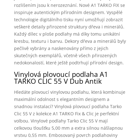
rozlišením jsou k nerozeznání. Nové A1 TARKO FIX se
inspiruje autentickým přírodním designem. Vyspělé
technologie digitálního tisku nyní umožňují zobrazit
veškeré detaily přirozené struktury dřeva i minerálů.
Každý dílec v ploše podlahy má díky tomu unikátní
kresbu, texturu i barvu. Dekory dřeva a minerálů byly
pečlivě vybrány a naskenovány přímo z jejich
skutečných exemplářů, včetně všech přirozených
nedokonalostí, které ještě podtrhují přírodní design.
Vinylová plovoucí podlaha A1
TARKO CLIC 55 V Dub Antik
Hledáte plovoucí vinylovou podlahu, která kombinuje
maximální odolnost s elegantním designem a
snadnou instalací? Vinylová plovoucí podlaha Tarko
Clic 55 V z kolekce A1 TARKO Fix & Clic je perfektní
volbou. Vinylové podlahy Tarko Clic 55 V mají
celkovou tloušťku 5,00 mm a extra silnou nášlapnou
vrstvu 0,55 mm. Embosovaný povrch podlahoviny