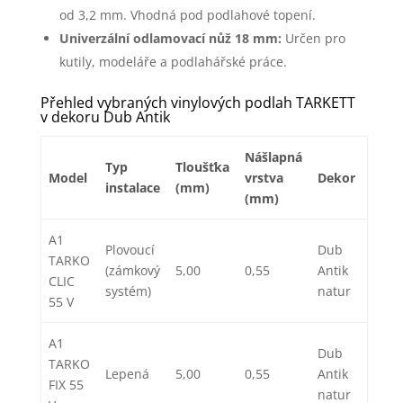
od 3,2 mm. Vhodná pod podlahové topení.
Univerzální odlamovací nůž 18 mm:
Určen pro
kutily, modeláře a podlahářské práce.
Přehled vybraných vinylových podlah TARKETT
v dekoru Dub Antik
Nášlapná
Typ
Tloušťka
Model
vrstva
Dekor
instalace
(mm)
(mm)
A1
Plovoucí
Dub
TARKO
(zámkový
5,00
0,55
Antik
CLIC
systém)
natur
55 V
A1
Dub
TARKO
Lepená
5,00
0,55
Antik
FIX 55
natur