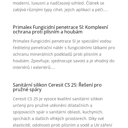
moderní, luxusní a nadčasový vzhled. Článek se
zabývá různými typy cihel, jejich aplikací a péčí....
Primalex Fungicidní penetrace 5l: Komplexní
ochrana proti plísním a houbám
Primalex Fungicidní penetrace 5l je speciální vodou
ředitelný penetrační nátěr s fungicidními látkami pro
ochranu minerálních podkladů proti plísním a
houbám. Zpevňuje, sjednocuje savost a je vhodný do
interiérů i exteriérů....
Sanitární silikon Ceresit CS 25: Řešení pro
pružné spáry
Ceresit CS 25 je vysoce kvalitní sanitární silikon
určený pro pružné utěsnění dilatačních a
spojovacích spár v sanitární oblasti, kuchyních,
sprchách a dalších vlhkých prostorech. Díky své
elasticitě, odolnosti proti plísním a vodě a UV záření