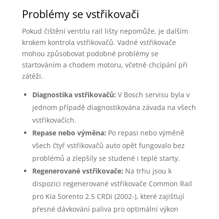
Problémy se vstřikovači
Pokud čištění ventilu rail lišty nepomůže, je dalším
krokem kontrola vstřikovačů. Vadné vstřikovače
mohou způsobovat podobné problémy se
startováním a chodem motoru, včetně chcípání při
zátěži.
Diagnostika vstřikovačů:
V Bosch servisu byla v
jednom případě diagnostikována závada na všech
vstřikovačích.
Repase nebo výměna:
Po repasi nebo výměně
všech čtyř vstřikovačů auto opět fungovalo bez
problémů a zlepšily se studené i teplé starty.
Regenerované vstřikovače:
Na trhu jsou k
dispozici regenerované vstřikovače Common Rail
pro Kia Sorento 2.5 CRDi (2002-), které zajišťují
přesné dávkování paliva pro optimální výkon