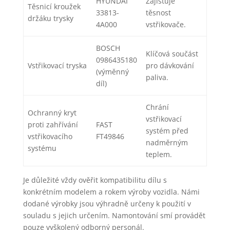
HYUNDAI
Zajišťuje
Těsnicí kroužek
33813-
těsnost
držáku trysky
4A000
vstřikovače.
BOSCH
Klíčová součást
0986435180
Vstřikovací tryska
pro dávkování
(výměnný
paliva.
díl)
Chrání
Ochranný kryt
vstřikovací
proti zahřívání
FAST
systém před
vstřikovacího
FT49846
nadměrným
systému
teplem.
Je důležité vždy ověřit kompatibilitu dílu s
konkrétním modelem a rokem výroby vozidla. Námi
dodané výrobky jsou výhradně určeny k použití v
souladu s jejich určením. Namontování smí provádět
pouze vyškolený odborný personál.