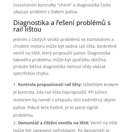
rozsvícením kontrolky "check" a diagnostika často
ukazuje problém s tlakem paliva.
Diagnostika a řešení problémů s
rail lištou
Jedním z častých viníků problémů se startováním a
chodem motoru může být vadná rail lišta, konkrétně
ventil na liště, který propouští palivo. Diagnostika
takového problému může být zpočátku obtížná,
protože běžná diagnostika nemusí vždy ukázat
specifickou chybu.
Kontrola propustnosti rail lišty:
Důležitým krokem
je kontrola, zda rail lišta nepropouští. Při točení
motorem by neměl z přepadu téct nadměrný objem
paliva. Pokud teče hodně, je to jasný signál
problému.
Demontáž a čištění ventilu na liště:
Ventil na liště
může být zanesený nečistotami. Po demontáži je