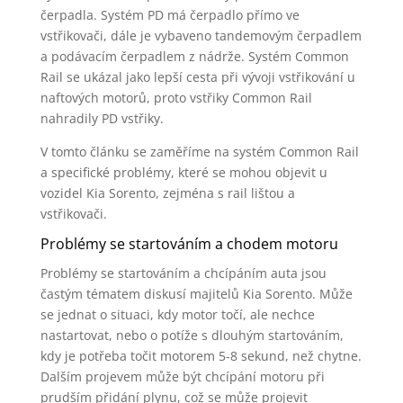
čerpadla. Systém PD má čerpadlo přímo ve
vstřikovači, dále je vybaveno tandemovým čerpadlem
a podávacím čerpadlem z nádrže. Systém Common
Rail se ukázal jako lepší cesta při vývoji vstřikování u
naftových motorů, proto vstřiky Common Rail
nahradily PD vstřiky.
V tomto článku se zaměříme na systém Common Rail
a specifické problémy, které se mohou objevit u
vozidel Kia Sorento, zejména s rail lištou a
vstřikovači.
Problémy se startováním a chodem motoru
Problémy se startováním a chcípáním auta jsou
častým tématem diskusí majitelů Kia Sorento. Může
se jednat o situaci, kdy motor točí, ale nechce
nastartovat, nebo o potíže s dlouhým startováním,
kdy je potřeba točit motorem 5-8 sekund, než chytne.
Dalším projevem může být chcípání motoru při
prudším přidání plynu, což se může projevit