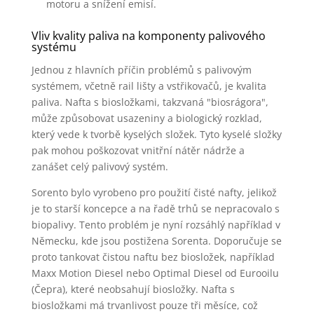
motoru a snížení emisí.
Vliv kvality paliva na komponenty palivového
systému
Jednou z hlavních příčin problémů s palivovým
systémem, včetně rail lišty a vstřikovačů, je kvalita
paliva. Nafta s biosložkami, takzvaná "biosrágora",
může způsobovat usazeniny a biologický rozklad,
který vede k tvorbě kyselých složek. Tyto kyselé složky
pak mohou poškozovat vnitřní nátěr nádrže a
zanášet celý palivový systém.
Sorento bylo vyrobeno pro použití čisté nafty, jelikož
je to starší koncepce a na řadě trhů se nepracovalo s
biopalivy. Tento problém je nyní rozsáhlý například v
Německu, kde jsou postižena Sorenta. Doporučuje se
proto tankovat čistou naftu bez biosložek, například
Maxx Motion Diesel nebo Optimal Diesel od Eurooilu
(Čepra), které neobsahují biosložky. Nafta s
biosložkami má trvanlivost pouze tři měsíce, což