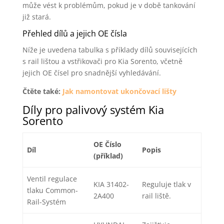
může vést k problémům, pokud je v době tankování
již stará.
Přehled dílů a jejich OE čísla
Níže je uvedena tabulka s příklady dílů souvisejících
s rail lištou a vstřikovači pro Kia Sorento, včetně
jejich OE čísel pro snadnější vyhledávání.
Čtěte také:
Jak namontovat ukončovací lišty
Díly pro palivový systém Kia
Sorento
OE Číslo
Díl
Popis
(příklad)
Ventil regulace
KIA 31402-
Reguluje tlak v
tlaku Common-
2A400
rail liště.
Rail-Systém