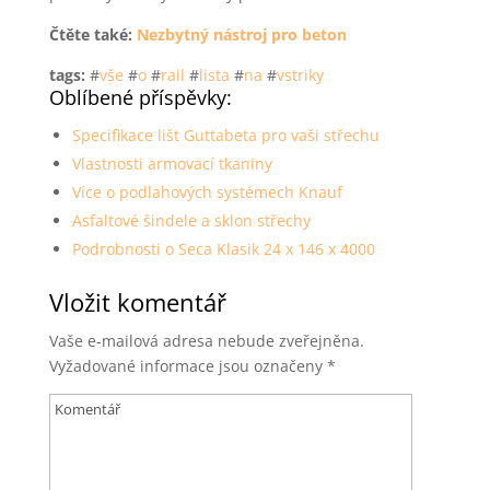
Čtěte také:
Nezbytný nástroj pro beton
tags:
#
vše
#
o
#
rail
#
lista
#
na
#
vstriky
Oblíbené příspěvky:
Specifikace lišt Guttabeta pro vaši střechu
Vlastnosti armovací tkaniny
Více o podlahových systémech Knauf
Asfaltové šindele a sklon střechy
Podrobnosti o Seca Klasik 24 x 146 x 4000
Vložit komentář
Vaše e-mailová adresa nebude zveřejněna.
Vyžadované informace jsou označeny
*