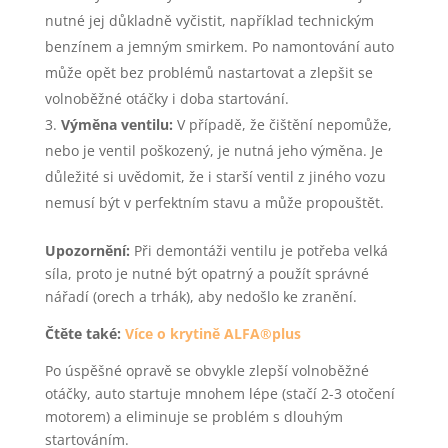
nutné jej důkladně vyčistit, například technickým
benzínem a jemným smirkem. Po namontování auto
může opět bez problémů nastartovat a zlepšit se
volnoběžné otáčky i doba startování.
Výměna ventilu:
V případě, že čištění nepomůže,
nebo je ventil poškozený, je nutná jeho výměna. Je
důležité si uvědomit, že i starší ventil z jiného vozu
nemusí být v perfektním stavu a může propouštět.
Upozornění:
Při demontáži ventilu je potřeba velká
síla, proto je nutné být opatrný a použít správné
nářadí (orech a trhák), aby nedošlo ke zranění.
Čtěte také:
Více o krytině ALFA®plus
Po úspěšné opravě se obvykle zlepší volnoběžné
otáčky, auto startuje mnohem lépe (stačí 2-3 otočení
motorem) a eliminuje se problém s dlouhým
startováním.