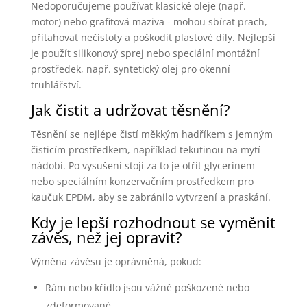
Nedoporučujeme používat klasické oleje (např.
motor) nebo grafitová maziva - mohou sbírat prach,
přitahovat nečistoty a poškodit plastové díly. Nejlepší
je použít silikonový sprej nebo speciální montážní
prostředek, např. syntetický olej pro okenní
truhlářství.
Jak čistit a udržovat těsnění?
Těsnění se nejlépe čistí měkkým hadříkem s jemným
čisticím prostředkem, například tekutinou na mytí
nádobí. Po vysušení stojí za to je otřít glycerinem
nebo speciálním konzervačním prostředkem pro
kaučuk EPDM, aby se zabránilo vytvrzení a praskání.
Kdy je lepší rozhodnout se vyměnit
závěs, než jej opravit?
Výměna závěsu je oprávněná, pokud:
Rám nebo křídlo jsou vážně poškozené nebo
zdeformované.