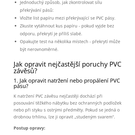
Jednoduchý způsob, jak zkontrolovat sílu
překrývání pásů:
Vložte list papíru mezi překrývající se PVC pásy.
Zkuste vytáhnout kus papíru - pokud vyjde bez
odporu, překrytí je příliš slabé.
Opakujte test na několika místech - překrytí může
být nerovnoměrné.
Jak opravit nejčastější poruchy PVC
závěsů?
1. Jak opravit natržení nebo propálení PVC
pásu?
K natržení PVC závěsu nejčastěji dochází při
posouvání těžkého nábytku bez ochranných podložek
nebo při styku s ostrými předměty. Pokud se jedná o
drobnou trhlinu, lze ji opravit „studeným svarem“.
Postup opravy: