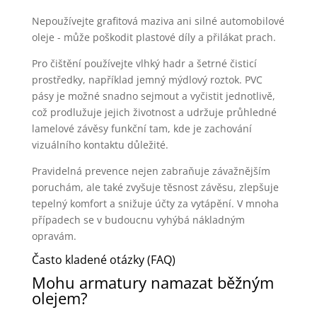
Nepoužívejte grafitová maziva ani silné automobilové
oleje - může poškodit plastové díly a přilákat prach.
Pro čištění používejte vlhký hadr a šetrné čisticí
prostředky, například jemný mýdlový roztok. PVC
pásy je možné snadno sejmout a vyčistit jednotlivě,
což prodlužuje jejich životnost a udržuje průhledné
lamelové závěsy funkční tam, kde je zachování
vizuálního kontaktu důležité.
Pravidelná prevence nejen zabraňuje závažnějším
poruchám, ale také zvyšuje těsnost závěsu, zlepšuje
tepelný komfort a snižuje účty za vytápění. V mnoha
případech se v budoucnu vyhýbá nákladným
opravám.
Často kladené otázky (FAQ)
Mohu armatury namazat běžným
olejem?