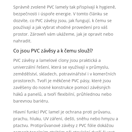
Správně zvolené PVC lamely tak přispívají k hygieně,
bezpečnosti i úspoře energie. V tomto článku se
dozvíte, co PVC závěsy jsou, jak fungují, k čemu se
používají a jak vybrat vhodné provedení pro váš
prostor. Zároveň vám ukážeme, jak je opravit nebo
nahradit.
Co jsou PVC závěsy a k čemu slouží?
PVC závěsy a lamelové clony jsou praktická a
univerzální řešení, která se využívají v průmyslu,
zemědělství, skladech, potravinářství i v komerčních
prostorech. Tvoří je měkčené PVC pásy, které jsou
zavěšeny do nosné konstrukce pomocí závěsných
háků a panelů, a tvoří flexibilní, průhlednou nebo
barevnou bariéru.
Hlavní funkcí PVC lamel je ochrana proti průvanu,
prachu, hluku, UV záření, dešti, sněhu nebo hmyzu a
ptactvu. Protiprůvanové závěsy z PVC fólie dokážou