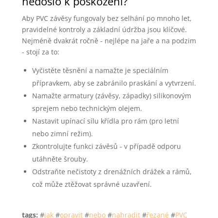
nedošlo k poškození?
Aby PVC závěsy fungovaly bez selhání po mnoho let,
pravidelné kontroly a základní údržba jsou klíčové.
Nejméně dvakrát ročně - nejlépe na jaře a na podzim
- stojí za to:
Vyčistěte těsnění a namažte je speciálním
přípravkem, aby se zabránilo praskání a vytvrzení.
Namažte armatury (závěsy, západky) silikonovým
sprejem nebo technickým olejem.
Nastavit upínací sílu křídla pro rám (pro letní
nebo zimní režim).
Zkontrolujte funkci závěsů - v případě odporu
utáhněte šrouby.
Odstraňte nečistoty z drenážních drážek a rámů,
což může ztěžovat správné uzavření.
tags:
#
jak
#
opravit
#
nebo
#
nahradit
#
řezané
#
PVC