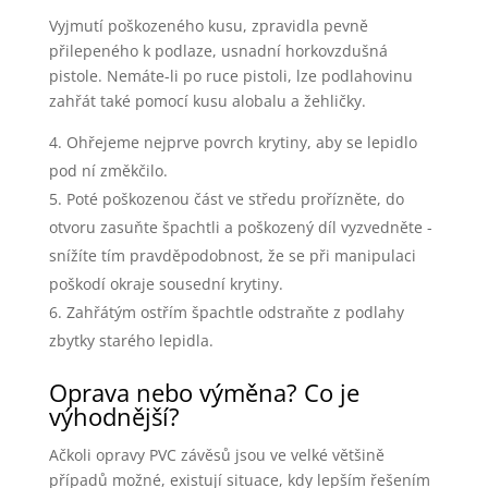
Vyjmutí poškozeného kusu, zpravidla pevně
přilepeného k podlaze, usnadní horkovzdušná
pistole. Nemáte-li po ruce pistoli, lze podlahovinu
zahřát také pomocí kusu alobalu a žehličky.
Ohřejeme nejprve povrch krytiny, aby se lepidlo
pod ní změkčilo.
Poté poškozenou část ve středu prořízněte, do
otvoru zasuňte špachtli a poškozený díl vyzvedněte -
snížíte tím pravděpodobnost, že se při manipulaci
poškodí okraje sousední krytiny.
Zahřátým ostřím špachtle odstraňte z podlahy
zbytky starého lepidla.
Oprava nebo výměna? Co je
výhodnější?
Ačkoli opravy PVC závěsů jsou ve velké většině
případů možné, existují situace, kdy lepším řešením