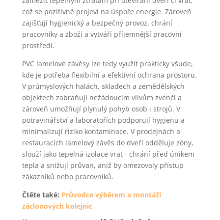
zamezit tepelným ztrátám při otevírání dveří či vrat,
což se pozitivně projeví na úspoře energie. Zároveň
zajišťují hygienický a bezpečný provoz, chrání
pracovníky a zboží a vytváří příjemnější pracovní
prostředí.
PVC lamelové závěsy lze tedy využít prakticky všude,
kde je potřeba flexibilní a efektivní ochrana prostoru.
V průmyslových halách, skladech a zemědělských
objektech zabraňují nežádoucím vlivům zvenčí a
zároveň umožňují plynulý pohyb osob i strojů. V
potravinářství a laboratořích podporují hygienu a
minimalizují riziko kontaminace. V prodejnách a
restauracích lamelový závěs do dveří odděluje zóny,
slouží jako tepelná izolace vrat - chrání před únikem
tepla a snižují průvan, aniž by omezovaly přístup
zákazníků nebo pracovníků.
Čtěte také:
Průvodce výběrem a montáží
záclonových kolejnic