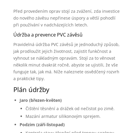
Před provedením oprav stojí za zvážení, zda investice
do nového závěsu nepřinese úspory a větší pohodlí
při používání v nadcházejících letech.
Údržba a prevence PVC závěsů
Pravidelná údržba PVC závěsů je jednoduchý způsob,
jak prodloužit jejich životnost, zajistit funkčnost a
vyhnout se nákladným opravám. Stojí za to věnovat
několik minut dvakrát ročně, abyste se ujistili, že vše
funguje tak, jak má. Níže naleznete osvědčený rozvrh
a praktické tipy.
Plán údržby
Jaro (březen-květen)
Čištění těsnění a drážek od nečistot po zimě.
Mazání armatur silikonovým sprejem.
Podzim (září-listopad)
Kontrola stavu těsnění před topnou sezónou.