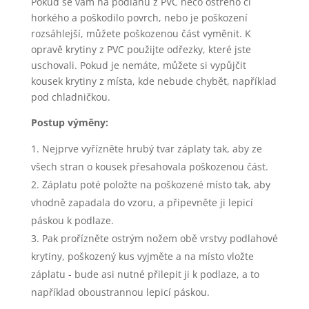
Pokud se vám na podlahu z PVC něco ostrého či
horkého a poškodilo povrch, nebo je poškození
rozsáhlejší, můžete poškozenou část vyměnit. K
opravě krytiny z PVC použijte odřezky, které jste
uschovali. Pokud je nemáte, můžete si vypůjčit
kousek krytiny z místa, kde nebude chybět, například
pod chladničkou.
Postup výměny:
Nejprve vyřízněte hrubý tvar záplaty tak, aby ze
všech stran o kousek přesahovala poškozenou část.
Záplatu poté položte na poškozené místo tak, aby
vhodně zapadala do vzoru, a připevněte ji lepicí
páskou k podlaze.
Pak prořízněte ostrým nožem obě vrstvy podlahové
krytiny, poškozený kus vyjměte a na místo vložte
záplatu - bude asi nutné přilepit ji k podlaze, a to
například oboustrannou lepicí páskou.