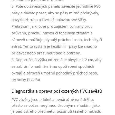
Poté do závěsných panelů zavěsíte jednotlivé PVC
pásy a dáváte pozor, aby se pásy mírně překrývaly,
obvykle zhruba o čtvrt až polovinu své šířky.
Překrývání je klíčové pro zajištění ochrany proti
průvanu, prachu, hmyzu či tepelným ztrátám a
zároveň umožňuje plynulý průchod osob, techniky či
zvířat. Tento systém je flexibilní - pásy lze snadno
přidávat nebo přesunout podle potřeby.
Doporučená výška od země je obvykle 1-2 cm, aby
se zabránilo nadměrnému opotřebení spodních
okrajů a zároveň umožnil pohodlný průchod osob,
techniky či zvířat.
Diagnostika a oprava poškozených PVC závěsů
PVC závěsy jsou odolné a nenáročné na údržbu,
přesto se občas nevyhnou drobným nehodám, jako
je pád ostrého předmětu, posunutí těžkého nákladu