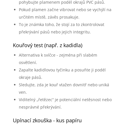
pohybujte plamenem podél okrajů PVC pásů.
Pokud plamen začne vibrovat nebo se vychýlí na
určitém místě, závěs prosakuje.
To je známka toho, že stojí za to zkontrolovat
překrývání pásů nebo jejich integritu.
Kouřový test (např. z kadidla)
Alternativa k svíčce - zejména při slabém
osvětlení.
Zapalte kadidlovou tyčinku a posuňte ji podél
okraje pásů.
Sledujte, zda je kouř vtažen dovnitř nebo uniká
ven.
Viditelný „řetězec“ je potenciální netěsnost nebo
nesprávné překrývání.
Upínací zkouška - kus papíru