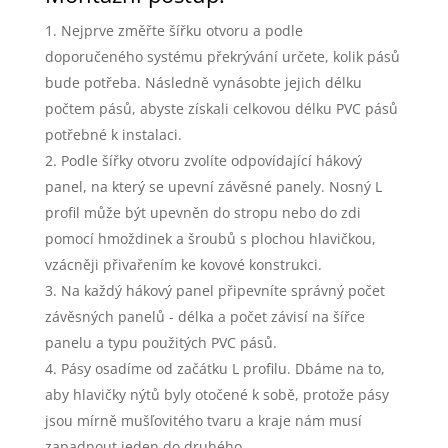
Nejprve změřte šířku otvoru a podle
doporučeného systému překrývání určete, kolik pásů
bude potřeba. Následně vynásobte jejich délku
počtem pásů, abyste získali celkovou délku PVC pásů
potřebné k instalaci.
Podle šířky otvoru zvolíte odpovídající hákový
panel, na který se upevní závěsné panely. Nosný L
profil může být upevněn do stropu nebo do zdi
pomocí hmoždinek a šroubů s plochou hlavičkou,
vzácněji přivařením ke kovové konstrukci.
Na každý hákový panel připevníte správný počet
závěsných panelů - délka a počet závisí na šířce
panelu a typu použitých PVC pásů.
Pásy osadíme od začátku L profilu. Dbáme na to,
aby hlavičky nýtů byly otočené k sobě, protože pásy
jsou mírně mušľovitého tvaru a kraje nám musí
zapadnout jeden do druhého.