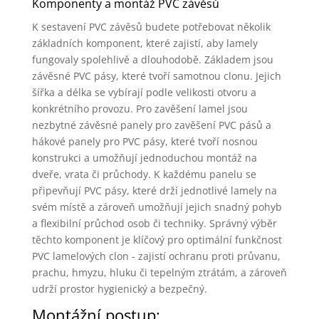
Komponenty a montáž PVC závěsů
K sestavení PVC závěsů budete potřebovat několik
základních komponent, které zajistí, aby lamely
fungovaly spolehlivě a dlouhodobě. Základem jsou
závěsné PVC pásy, které tvoří samotnou clonu. Jejich
šířka a délka se vybírají podle velikosti otvoru a
konkrétního provozu. Pro zavěšení lamel jsou
nezbytné závěsné panely pro zavěšení PVC pásů a
hákové panely pro PVC pásy, které tvoří nosnou
konstrukci a umožňují jednoduchou montáž na
dveře, vrata či průchody. K každému panelu se
připevňují PVC pásy, které drží jednotlivé lamely na
svém místě a zároveň umožňují jejich snadný pohyb
a flexibilní průchod osob či techniky. Správný výběr
těchto komponent je klíčový pro optimální funkčnost
PVC lamelových clon - zajistí ochranu proti průvanu,
prachu, hmyzu, hluku či tepelným ztrátám, a zároveň
udrží prostor hygienický a bezpečný.
Montážní postup: