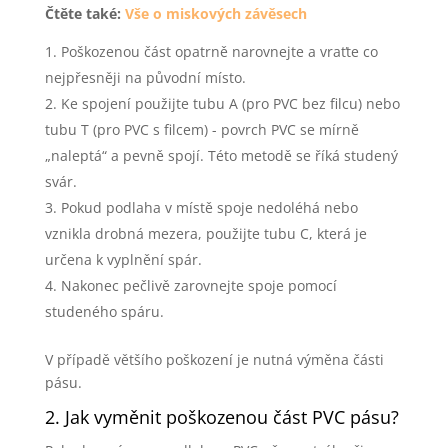
Čtěte také:
Vše o miskových závěsech
Poškozenou část opatrně narovnejte a vraťte co
nejpřesněji na původní místo.
Ke spojení použijte tubu A (pro PVC bez filcu) nebo
tubu T (pro PVC s filcem) - povrch PVC se mírně
„naleptá“ a pevně spojí. Této metodě se říká studený
svár.
Pokud podlaha v místě spoje nedoléhá nebo
vznikla drobná mezera, použijte tubu C, která je
určena k vyplnění spár.
Nakonec pečlivě zarovnejte spoje pomocí
studeného spáru.
V případě většího poškození je nutná výměna části
pásu.
2. Jak vyměnit poškozenou část PVC pásu?