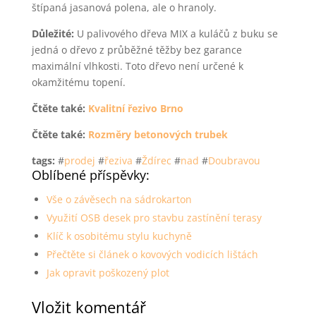
štípaná jasanová polena, ale o hranoly.
Důležité:
U palivového dřeva MIX a kuláčů z buku se
jedná o dřevo z průběžné těžby bez garance
maximální vlhkosti. Toto dřevo není určené k
okamžitému topení.
Čtěte také:
Kvalitní řezivo Brno
Čtěte také:
Rozměry betonových trubek
tags:
#
prodej
#
řeziva
#
Ždírec
#
nad
#
Doubravou
Oblíbené příspěvky:
Vše o závěsech na sádrokarton
Využití OSB desek pro stavbu zastínění terasy
Klíč k osobitému stylu kuchyně
Přečtěte si článek o kovových vodicích lištách
Jak opravit poškozený plot
Vložit komentář