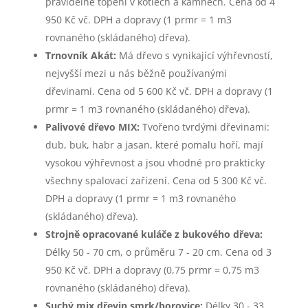
pravidelné topení v kotlech a kamnech. Cena od 4
950 Kč vč. DPH a dopravy (1 prmr = 1 m3
rovnaného (skládaného) dřeva).
Trnovník Akát:
Má dřevo s vynikající výhřevností,
nejvyšší mezi u nás běžně používanými
dřevinami. Cena od 5 600 Kč vč. DPH a dopravy (1
prmr = 1 m3 rovnaného (skládaného) dřeva).
Palivové dřevo MIX:
Tvořeno tvrdými dřevinami:
dub, buk, habr a jasan, které pomalu hoří, mají
vysokou výhřevnost a jsou vhodné pro prakticky
všechny spalovací zařízení. Cena od 5 300 Kč vč.
DPH a dopravy (1 prmr = 1 m3 rovnaného
(skládaného) dřeva).
Strojně opracované kuláče z bukového dřeva:
Délky 50 - 70 cm, o průměru 7 - 20 cm. Cena od 3
950 Kč vč. DPH a dopravy (0,75 prmr = 0,75 m3
rovnaného (skládaného) dřeva).
Suchý mix dřevin smrk/borovice:
Délky 30 - 33