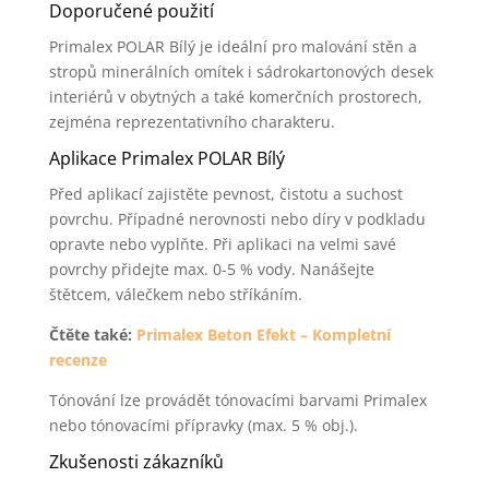
Doporučené použití
Primalex POLAR Bílý je ideální pro malování stěn a
stropů minerálních omítek i sádrokartonových desek
interiérů v obytných a také komerčních prostorech,
zejména reprezentativního charakteru.
Aplikace Primalex POLAR Bílý
Před aplikací zajistěte pevnost, čistotu a suchost
povrchu. Případné nerovnosti nebo díry v podkladu
opravte nebo vyplňte. Při aplikaci na velmi savé
povrchy přidejte max. 0-5 % vody. Nanášejte
štětcem, válečkem nebo stříkáním.
Čtěte také:
Primalex Beton Efekt – Kompletní
recenze
Tónování lze provádět tónovacími barvami Primalex
nebo tónovacími přípravky (max. 5 % obj.).
Zkušenosti zákazníků