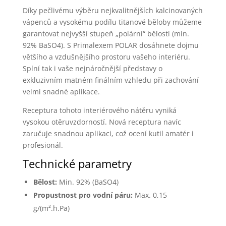
Díky pečlivému výběru nejkvalitnějších kalcinovaných
vápenců a vysokému podílu titanové běloby můžeme
garantovat nejvyšší stupeň „polární“ bělosti (min.
92% BaSO4). S Primalexem POLAR dosáhnete dojmu
většího a vzdušnějšího prostoru vašeho interiéru.
Splní tak i vaše nejnáročnější představy o
exkluzivním matném finálním vzhledu při zachování
velmi snadné aplikace.
Receptura tohoto interiérového nátěru vyniká
vysokou otěruvzdorností. Nová receptura navíc
zaručuje snadnou aplikaci, což ocení kutil amatér i
profesionál.
Technické parametry
Bělost:
Min. 92% (BaSO4)
Propustnost pro vodní páru:
Max. 0,15
g/(m².h.Pa)