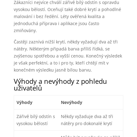
Zákazníci nejvíce chválí zářivě bílý odstín s opravdu
vysokou bělostí. Oceňují také dobré krytí a pohodlné
malování i bez ředění. Léty ověřená kvalita a
jednoduchá příprava i aplikace jsou často
zmiňovány.
Častěji zaznívá nižší krytí, někdy vyžadují dva až tři
nátěry. Některým připadá barva příliš řídká, se
zvýšenou spotřebou a vyšší cenou. Konečný výsledek
je však perfektní, a to i pro ty, kteří chtějí mít v
konečném výsledku jasně bílou barvu.
Výhody a nevýhody z pohledu
uživatelů
Výhody
Nevýhody
Zářivě bílý odstín s
Někdy vyžaduje dva až tři
vysokou bělostí
nátěry pro dokonalé krytí