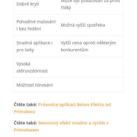
Může být považován za příliš
Dobré krytí
řídký
Pohodlné malování
Možná vyšší spotřeba
i bez ředění
Snadná aplikace i
Vyšší cena oproti některým
pro laiky
konkurentům
Vysoká
otěruvzdornost
Možnost tónování
Čtěte také:
Průvodce aplikací Beton Efektu od
Primalexu
Čtěte také:
Betonový efekt snadno a rychle s
Primalexem