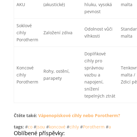
AKU
(akustické)
hluku, vysoká
malta
pevnost
Soklové
Odolnost vůči
Standar
cihly
Založení zdiva
vlhkosti
malta
Porotherm
Doplňkové
cihly pro
Koncové
správnou
Tenkovr
Rohy, ostění,
cihly
vazbu a
malta /
parapety
Porotherm
napojení,
Zdicí p
snížení
tepelných ztrát
Čtěte také:
Vápenopískové cihly nebo Porotherm?
tags:
#
co
#
jsou
#
koncové
#
cihly
#
Porotherm
#
a
Oblíbené příspěvky: