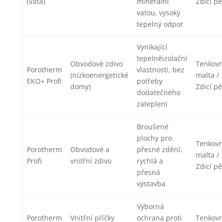
(Vata)
minerální
Zdicí p
vatou, vysoký
tepelný odpor
Vynikající
tepelněizolační
Obvodové zdivo
Tenkovr
Porotherm
vlastnosti, bez
(nízkoenergetické
malta /
EKO+ Profi
potřeby
domy)
Zdicí p
dodatečného
zateplení
Broušené
plochy pro
Tenkovr
Porotherm
Obvodové a
přesné zdění,
malta /
Profi
vnitřní zdivo
rychlá a
Zdicí p
přesná
výstavba
Výborná
Porotherm
Vnitřní příčky
ochrana proti
Tenkovr