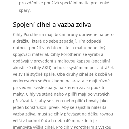
pro zdění se používá speciální malta pro tenké
spáry.
Spojení cihel a vazba zdiva
Cihly Porotherm mají boční hrany upravené na pero
a drážku, které do sebe zapadají. Tím odpadá
nutnost použít v těchto místech maltu nebo jiný
spojovací materiál. Cihly Porotherm se vyrábí a
dodávají v provedení s maltovou kapsou (speciální
akustické cihly AKU) nebo se systémem per a drážek
ve svislé styčné spáře. Oba druhy cihel se k sobě ve
vodorovném směru kladou na sraz, ale mají různé
provedení svislé spáry, na kterém závisí použití
malty. Cihly ve stěně nebo v pilíři mají po vrstvách
převázat tak, aby se stěna nebo pilíř chovaly jako
jeden konstrukční prvek. Aby se zajistila náležitá
vazba zdiva, musí se cihly převázat na délku rovnou
větší z hodnot 0,4 x h nebo 40 mm, kde h je
jmenovitá výška cihel. Pro cihly Porotherm s výškou