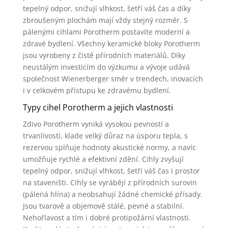
tepelný odpor, snižují vlhkost, šetří váš čas a díky
zbroušeným plochám mají vždy stejný rozměr. S
pálenými cihlami Porotherm postavíte moderní a
zdravé bydlení. Všechny keramické bloky Porotherm
jsou vyrobeny z čistě přírodních materiálů. Díky
neustálým investicím do výzkumu a vývoje udává
společnost Wienerberger směr v trendech, inovacích
i v celkovém přístupu ke zdravému bydlení.
Typy cihel Porotherm a jejich vlastnosti
Zdivo Porotherm vyniká vysokou pevností a
trvanlivostí, klade velký důraz na úsporu tepla, s
rezervou splňuje hodnoty akustické normy, a navíc
umožňuje rychlé a efektivní zdění. Cihly zvyšují
tepelný odpor, snižují vlhkost, šetří váš čas i prostor
na staveništi. Cihly se vyrábějí z přírodních surovin
(pálená hlína) a neobsahují žádné chemické přísady.
Jsou tvarově a objemově stálé, pevné a stabilní.
Nehořlavost a tím i dobré protipožární vlastnosti.