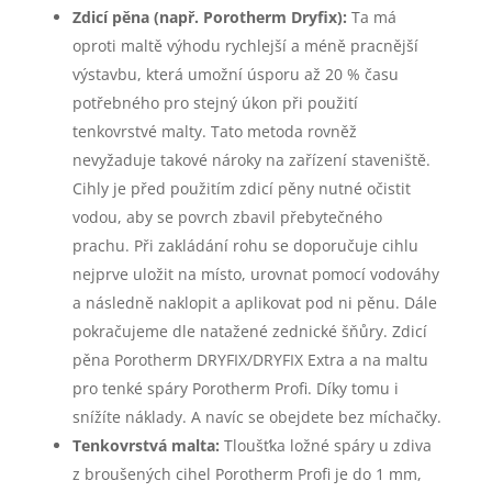
Zdicí pěna (např. Porotherm Dryfix):
Ta má
oproti maltě výhodu rychlejší a méně pracnější
výstavbu, která umožní úsporu až 20 % času
potřebného pro stejný úkon při použití
tenkovrstvé malty. Tato metoda rovněž
nevyžaduje takové nároky na zařízení staveniště.
Cihly je před použitím zdicí pěny nutné očistit
vodou, aby se povrch zbavil přebytečného
prachu. Při zakládání rohu se doporučuje cihlu
nejprve uložit na místo, urovnat pomocí vodováhy
a následně naklopit a aplikovat pod ni pěnu. Dále
pokračujeme dle natažené zednické šňůry. Zdicí
pěna Porotherm DRYFIX/DRYFIX Extra a na maltu
pro tenké spáry Porotherm Profi. Díky tomu i
snížíte náklady. A navíc se obejdete bez míchačky.
Tenkovrstvá malta:
Tloušťka ložné spáry u zdiva
z broušených cihel Porotherm Profi je do 1 mm,