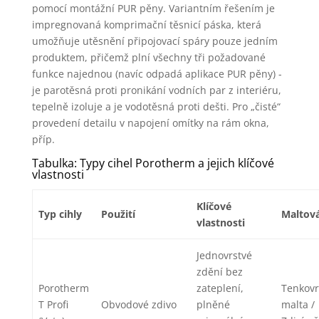
pomocí montážní PUR pěny. Variantním řešením je
impregnovaná komprimační těsnicí páska, která
umožňuje utěsnění připojovací spáry pouze jedním
produktem, přičemž plní všechny tři požadované
funkce najednou (navíc odpadá aplikace PUR pěny) -
je parotěsná proti pronikání vodních par z interiéru,
tepelně izoluje a je vodotěsná proti dešti. Pro „čisté“
provedení detailu v napojení omítky na rám okna,
příp.
Tabulka: Typy cihel Porotherm a jejich klíčové
vlastnosti
Klíčové
Typ cihly
Použití
Maltov
vlastnosti
Jednovrstvé
zdění bez
Porotherm
zateplení,
Tenkovr
T Profi
Obvodové zdivo
plněné
malta /