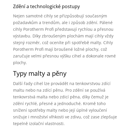
Zdění a technologické postupy
Nejen samotné cihly se přizpůsobují současným
požadavkům a trendům, ale i způsob zdění. Pálené
cihly Porotherm Profi představují rychlou a přesnou
výstavbu. Díky zbroušeným plochám mají cihly vždy
stejný rozměr, což oceníte při spotřebě malty. Cihly
Porotherm Profi mají broušené ložné plochy, což
zaručuje velmi přesnou výšku cihel a dokonale rovné
plochy.
Typy malty a pěny
Další řady cihel lze provádět na tenkovrstvou zdící
maltu nebo na zdící pěnu. Pro zdění se používá
tenkovrstvá malta nebo zdicí pěna, díky čemuž je
zdění rychlé, přesné a jednoduché. Kromě toho
snížení spotřeby malty nebo její úplné vyloučení
snižuje i množství vlhkosti ve zdivu, což zase zlepšuje
tepelně izolační vlastnosti.