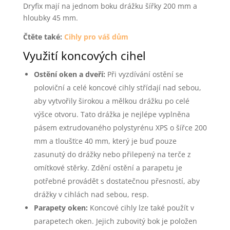
Dryfix mají na jednom boku drážku šířky 200 mm a
hloubky 45 mm.
Čtěte také:
Cihly pro váš dům
Využití koncových cihel
Ostění oken a dveří:
Při vyzdívání ostění se
poloviční a celé koncové cihly střídají nad sebou,
aby vytvořily širokou a mělkou drážku po celé
výšce otvoru. Tato drážka je nejlépe vyplněna
pásem extrudovaného polystyrénu XPS o šířce 200
mm a tloušťce 40 mm, který je buď pouze
zasunutý do drážky nebo přilepený na terče z
omítkové stěrky. Zdění ostění a parapetu je
potřebné provádět s dostatečnou přesností, aby
drážky v cihlách nad sebou, resp.
Parapety oken:
Koncové cihly lze také použít v
parapetech oken. Jejich zubovitý bok je položen