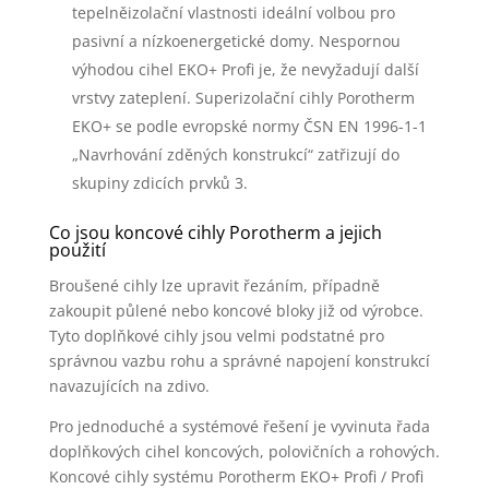
tepelněizolační vlastnosti ideální volbou pro
pasivní a nízkoenergetické domy. Nespornou
výhodou cihel EKO+ Profi je, že nevyžadují další
vrstvy zateplení. Superizolační cihly Porotherm
EKO+ se podle evropské normy ČSN EN 1996-1-1
„Navrhování zděných konstrukcí“ zatřizují do
skupiny zdicích prvků 3.
Co jsou koncové cihly Porotherm a jejich
použití
Broušené cihly lze upravit řezáním, případně
zakoupit půlené nebo koncové bloky již od výrobce.
Tyto doplňkové cihly jsou velmi podstatné pro
správnou vazbu rohu a správné napojení konstrukcí
navazujících na zdivo.
Pro jednoduché a systémové řešení je vyvinuta řada
doplňkových cihel koncových, polovičních a rohových.
Koncové cihly systému Porotherm EKO+ Profi / Profi