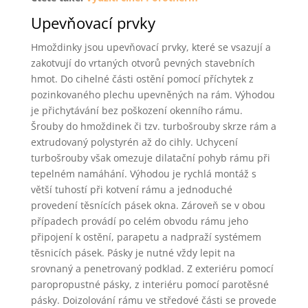
Upevňovací prvky
Hmoždinky jsou upevňovací prvky, které se vsazují a
zakotvují do vrtaných otvorů pevných stavebních
hmot. Do cihelné části ostění pomocí příchytek z
pozinkovaného plechu upevněných na rám. Výhodou
je přichytávání bez poškození okenního rámu.
Šrouby do hmoždinek či tzv. turbošrouby skrze rám a
extrudovaný polystyrén až do cihly. Uchycení
turbošrouby však omezuje dilatační pohyb rámu při
tepelném namáhání. Výhodou je rychlá montáž s
větší tuhostí při kotvení rámu a jednoduché
provedení těsnících pásek okna. Zároveň se v obou
případech provádí po celém obvodu rámu jeho
připojení k ostění, parapetu a nadpraží systémem
těsnicích pásek. Pásky je nutné vždy lepit na
srovnaný a penetrovaný podklad. Z exteriéru pomocí
paropropustné pásky, z interiéru pomocí parotěsné
pásky. Doizolování rámu ve středové části se provede