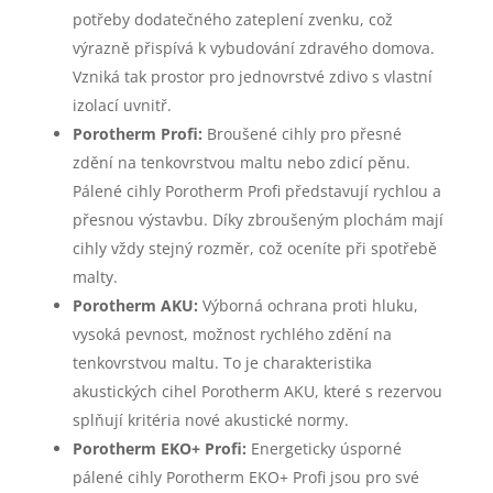
potřeby dodatečného zateplení zvenku, což
výrazně přispívá k vybudování zdravého domova.
Vzniká tak prostor pro jednovrstvé zdivo s vlastní
izolací uvnitř.
Porotherm Profi:
Broušené cihly pro přesné
zdění na tenkovrstvou maltu nebo zdicí pěnu.
Pálené cihly Porotherm Profi představují rychlou a
přesnou výstavbu. Díky zbroušeným plochám mají
cihly vždy stejný rozměr, což oceníte při spotřebě
malty.
Porotherm AKU:
Výborná ochrana proti hluku,
vysoká pevnost, možnost rychlého zdění na
tenkovrstvou maltu. To je charakteristika
akustických cihel Porotherm AKU, které s rezervou
splňují kritéria nové akustické normy.
Porotherm EKO+ Profi:
Energeticky úsporné
pálené cihly Porotherm EKO+ Profi jsou pro své