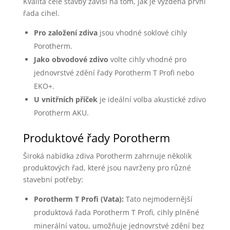
Kvalita celé stavby závisí na tom, jak je vyzděna první
řada cihel.
Pro založení zdiva
jsou vhodné soklové cihly
Porotherm.
Jako obvodové zdivo
volte cihly vhodné pro
jednovrstvé zdění řady Porotherm T Profi nebo
EKO+.
U vnitřních příček
je ideální volba akustické zdivo
Porotherm AKU.
Produktové řady Porotherm
Široká nabídka zdiva Porotherm zahrnuje několik
produktových řad, které jsou navrženy pro různé
stavební potřeby:
Porotherm T Profi (Vata):
Tato nejmodernější
produktová řada Porotherm T Profi, cihly plněné
minerální vatou, umožňuje jednovrstvé zdění bez