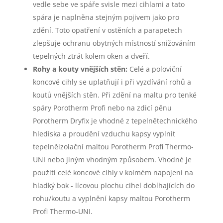
vedle sebe ve spáře svisle mezi cihlami a tato
spára je naplněna stejným pojivem jako pro
zdění. Toto opatření v ostěních a parapetech
zlepšuje ochranu obytných místností snižováním
tepelných ztrát kolem oken a dveří.
Rohy a kouty vnějších stěn:
Celé a poloviční
koncové cihly se uplatňují i při vyzdívání rohů a
koutů vnějších stěn. Při zdění na maltu pro tenké
spáry Porotherm Profi nebo na zdicí pěnu
Porotherm Dryfix je vhodné z tepelnětechnického
hlediska a proudění vzduchu kapsy vyplnit
tepelněizolační maltou Porotherm Profi Thermo-
UNI nebo jiným vhodným způsobem. Vhodné je
použití celé koncové cihly v kolmém napojení na
hladký bok - lícovou plochu cihel dobíhajících do
rohu/koutu a vyplnění kapsy maltou Porotherm
Profi Thermo-UNI.