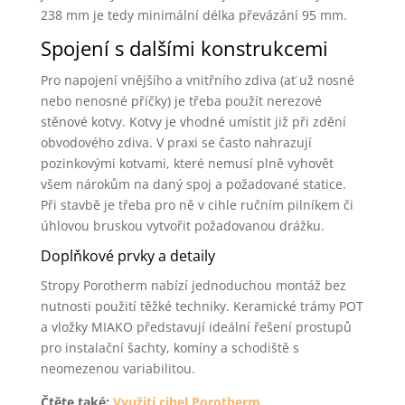
238 mm je tedy minimální délka převázání 95 mm.
Spojení s dalšími konstrukcemi
Pro napojení vnějšího a vnitřního zdiva (ať už nosné
nebo nenosné příčky) je třeba použít nerezové
stěnové kotvy. Kotvy je vhodné umístit již při zdění
obvodového zdiva. V praxi se často nahrazují
pozinkovými kotvami, které nemusí plně vyhovět
všem nárokům na daný spoj a požadované statice.
Při stavbě je třeba pro ně v cihle ručním pilníkem či
úhlovou bruskou vytvořit požadovanou drážku.
Doplňkové prvky a detaily
Stropy Porotherm nabízí jednoduchou montáž bez
nutnosti použití těžké techniky. Keramické trámy POT
a vložky MIAKO představují ideální řešení prostupů
pro instalační šachty, komíny a schodiště s
neomezenou variabilitou.
Čtěte také:
Využití cihel Porotherm