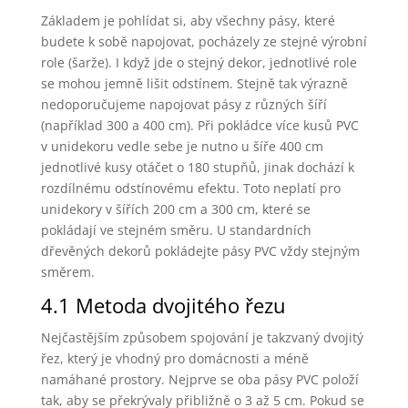
Základem je pohlídat si, aby všechny pásy, které
budete k sobě napojovat, pocházely ze stejné výrobní
role (šarže). I když jde o stejný dekor, jednotlivé role
se mohou jemně lišit odstínem. Stejně tak výrazně
nedoporučujeme napojovat pásy z různých šíří
(například 300 a 400 cm). Při pokládce více kusů PVC
v unidekoru vedle sebe je nutno u šíře 400 cm
jednotlivé kusy otáčet o 180 stupňů, jinak dochází k
rozdílnému odstínovému efektu. Toto neplatí pro
unidekory v šířích 200 cm a 300 cm, které se
pokládají ve stejném směru. U standardních
dřevěných dekorů pokládejte pásy PVC vždy stejným
směrem.
4.1 Metoda dvojitého řezu
Nejčastějším způsobem spojování je takzvaný dvojitý
řez, který je vhodný pro domácnosti a méně
namáhané prostory. Nejprve se oba pásy PVC položí
tak, aby se překrývaly přibližně o 3 až 5 cm. Pokud se