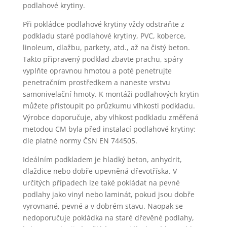
podlahové krytiny.
Při pokládce podlahové krytiny vždy odstraňte z
podkladu staré podlahové krytiny, PVC, koberce,
linoleum, dlažbu, parkety, atd., až na čistý beton.
Takto připravený podklad zbavte prachu, spáry
vyplňte opravnou hmotou a poté penetrujte
penetračním prostředkem a naneste vrstvu
samonivelační hmoty. K montáži podlahových krytin
můžete přistoupit po průzkumu vlhkosti podkladu.
Výrobce doporučuje, aby vlhkost podkladu změřená
metodou CM byla před instalací podlahové krytiny:
dle platné normy ČSN EN 744505.
Ideálním podkladem je hladký beton, anhydrit,
dlaždice nebo dobře upevněná dřevotříska. V
určitých případech lze také pokládat na pevné
podlahy jako vinyl nebo laminát, pokud jsou dobře
vyrovnané, pevné a v dobrém stavu. Naopak se
nedoporučuje pokládka na staré dřevěné podlahy,