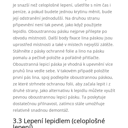
Je snazší než celoplošné lepení, ušetříte s ním čas i
peníze, a pokud budete jednou krytinu měnit, bude
její odstranění jednodušší. Na druhou stranu
připevnění není tak pevné, jako když použijete
lepidlo. Oboustrannou pásku nejprve přilepte po
obvodu místnosti. Další body fixace lina páskou jsou
uprostřed místnosti a také v místech nejvyšší zátěže.
Stáhněte z pásky ochranné folie a lino na pásku
pomalu a pečlivě položte a pořádně přitlačte.
Oboustranná lepicí páska je vhodná k upevnění více
pruhů lina vedle sebe. V takovém případě položíte
první pás lina, spoj podlepíte oboustrannou páskou,
ze které strhnete ochranou folii, aby začala lepit i z
druhé strany. Jako alternativu k lepidlu můžete využít
pevnou oboustrannou lepicí pásku. Ta poskytuje
dostatečnou přilnavost, zatímco stále umožňuje
relativně snadnou demontáž.
3.3 Lepení lepidlem (celoplošné
lepení)