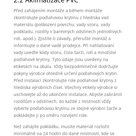
Před zahájením montáže a během montáže
zkontrolujte podlahovou krytinu z hlediska vad
materiálu (poškození povrchu, vady vzoru, vady
podkladu, rozdíly v barevných odstínech jednotlivých
rolí, apod.). Zjistíte-li závady, přerušte montáž a
informujte o dané vadě prodejce. Při nahlašování
vady uveďte kódy vzoru, čísla šarží, rolí a množství
podlahové krytiny. Tyto údaje jsou uvedeny na
etiketách na obalu. Vždy bezpodmínečně dodržujte
pokyny výrobce ohledně určení podlahových krytin.
Před instalací zkontrolujte role podlahové krytiny z
hlediska výrobních čísel. Všechny etikety výrobce si
uschovejte až do ukončení instalace. Abyste zabránili
rozdílům v odstínech, do každé z místností vždy
vyberte podlahovou krytinu ze stejné výrobní šarže a
pokládejte ji po směru rozvíjení role.
Než zahájíte pokládku, musíte materiál rozložit
minimálně na 24 hodin do dané místnosti, kde se