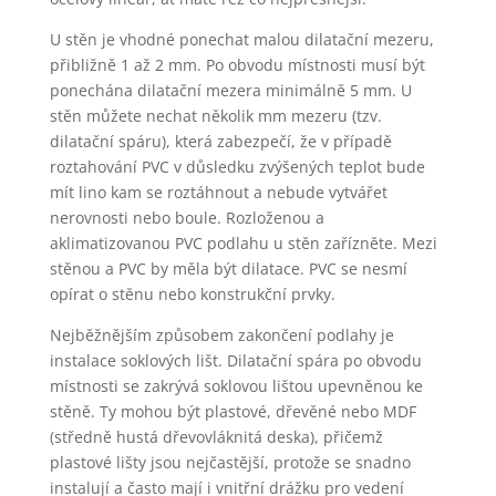
U stěn je vhodné ponechat malou dilatační mezeru,
přibližně 1 až 2 mm. Po obvodu místnosti musí být
ponechána dilatační mezera minimálně 5 mm. U
stěn můžete nechat několik mm mezeru (tzv.
dilatační spáru), která zabezpečí, že v případě
roztahování PVC v důsledku zvýšených teplot bude
mít lino kam se roztáhnout a nebude vytvářet
nerovnosti nebo boule. Rozloženou a
aklimatizovanou PVC podlahu u stěn zařízněte. Mezi
stěnou a PVC by měla být dilatace. PVC se nesmí
opírat o stěnu nebo konstrukční prvky.
Nejběžnějším způsobem zakončení podlahy je
instalace soklových lišt. Dilatační spára po obvodu
místnosti se zakrývá soklovou lištou upevněnou ke
stěně. Ty mohou být plastové, dřevěné nebo MDF
(středně hustá dřevovláknitá deska), přičemž
plastové lišty jsou nejčastější, protože se snadno
instalují a často mají i vnitřní drážku pro vedení