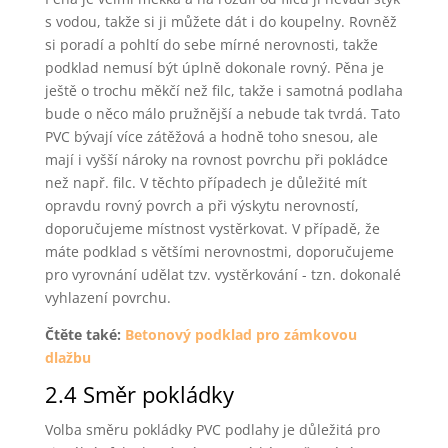
s vodou, takže si ji můžete dát i do koupelny. Rovněž
si poradí a pohltí do sebe mírné nerovnosti, takže
podklad nemusí být úplně dokonale rovný. Pěna je
ještě o trochu měkčí než filc, takže i samotná podlaha
bude o něco málo pružnější a nebude tak tvrdá. Tato
PVC bývají více zátěžová a hodně toho snesou, ale
mají i vyšší nároky na rovnost povrchu při pokládce
než např. filc. V těchto případech je důležité mít
opravdu rovný povrch a při výskytu nerovností,
doporučujeme místnost vystěrkovat. V případě, že
máte podklad s většími nerovnostmi, doporučujeme
pro vyrovnání udělat tzv. vystěrkování - tzn. dokonalé
vyhlazení povrchu.
Čtěte také:
Betonový podklad pro zámkovou
dlažbu
2.4 Směr pokládky
Volba směru pokládky PVC podlahy je důležitá pro