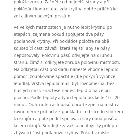
položte znovu. Začněte od nejdelší strany a při
pokládání kontrolujte, zda krytina dobře přiléhá ke
zdi a jiným pevným prvkům.
Ve velkých místnostech je nutno lepit krytinu po
etapách, zejména pokud spojujete dva pásy
podlahové krytiny. Při pokládce položte na obě
sousedící části závaží, která zajistí, aby se pásy
neposouvaly. Polovinu pásů odvíjejte na druhou
stranu, čímž si odkryjete zhruba polovinu místnosti.
Na odkrytou část podkladu naneste vhodné lepidlo
pomocí zoubkované špachtle (dle pokynů výrobce
lepidla). Vrstva lepidla musí být rovnoměrná, bez
tlustých míst, snažtese nanést lepidlo na celou
plochu. Podle teploty a typu lepidla počkejte 10 - 20
minut. Odhrnuté části pásů obraťte zpět na místo a
rovnoměrně přitlačte k podkladu - od středu směrem
k okrajům a poté podél spojovací čáry obou pásů a
kolem okrajů. Sundejte závaží a analogicky přilepte
zbývající část podlahové krytiny. Pokud v místě