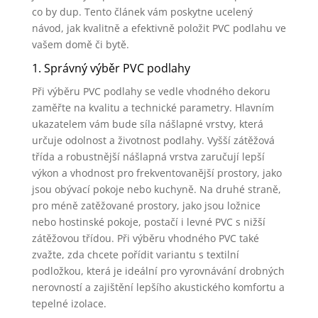
co by dup. Tento článek vám poskytne ucelený
návod, jak kvalitně a efektivně položit PVC podlahu ve
vašem domě či bytě.
1. Správný výběr PVC podlahy
Při výběru PVC podlahy se vedle vhodného dekoru
zaměřte na kvalitu a technické parametry. Hlavním
ukazatelem vám bude síla nášlapné vrstvy, která
určuje odolnost a životnost podlahy. Vyšší zátěžová
třída a robustnější nášlapná vrstva zaručují lepší
výkon a vhodnost pro frekventovanější prostory, jako
jsou obývací pokoje nebo kuchyně. Na druhé straně,
pro méně zatěžované prostory, jako jsou ložnice
nebo hostinské pokoje, postačí i levné PVC s nižší
zátěžovou třídou. Při výběru vhodného PVC také
zvažte, zda chcete pořídit variantu s textilní
podložkou, která je ideální pro vyrovnávání drobných
nerovností a zajištění lepšího akustického komfortu a
tepelné izolace.