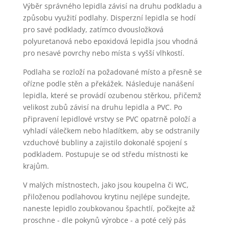
Výběr správného lepidla závisí na druhu podkladu a
způsobu využití podlahy. Disperzní lepidla se hodí
pro savé podklady, zatímco dvousložková
polyuretanová nebo epoxidová lepidla jsou vhodná
pro nesavé povrchy nebo místa s vyšší vlhkostí.
Podlaha se rozloží na požadované místo a přesně se
ořízne podle stěn a překážek. Následuje nanášení
lepidla, které se provádí ozubenou stěrkou, přičemž
velikost zubů závisí na druhu lepidla a PVC. Po
připravení lepidlové vrstvy se PVC opatrně položí a
vyhladí válečkem nebo hladítkem, aby se odstranily
vzduchové bubliny a zajistilo dokonalé spojení s
podkladem. Postupuje se od středu místnosti ke
krajům.
V malých místnostech, jako jsou koupelna či WC,
přiloženou podlahovou krytinu nejlépe sundejte,
naneste lepidlo zoubkovanou špachtlí, počkejte až
proschne - dle pokynů výrobce - a poté celý pás