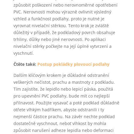
způsobit poškození nebo nerovnoměrné opotřebení
PVC. Nerovnosti mohou výrazně ovlivnit výsledný
vzhled a funkčnost podlahy, proto je nutné je
vyrovnat nivelační stěrkou. Tento krok je zvláště
důležitý v případě, že podkladový povrch obsahuje
trhliny, důlky nebo jiné nerovnosti. Po aplikaci
nivelační stěrky počkejte na její úplné vytvrzení a
vyschnutí.
Čtěte také:
Postup pokládky plovoucí podlahy
Dalším klíčovým krokem je důkladné odstranění
veškerých nečistot, prachu a mastnoty z podkladu.
Tím zajistíte, že lepidlo nebo lepicí páska, použitá
pro upevnění PVC podlahy, bude mít co nejlepší
přilnavost. Použijte vysavač a poté podklad důkladně
otřete vlhkým hadříkem, abyste odstranili i ty
nejmenší částice prachu. Na závěr nechte podklad
dostatečně vyschnout, neboť vlhkost by mohla
způsobit narušení adheze lepidla nebo deformaci