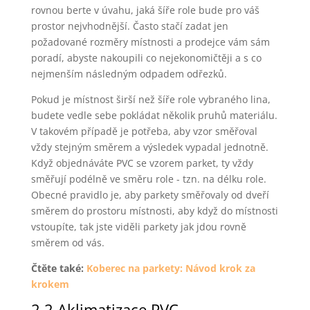
rovnou berte v úvahu, jaká šíře role bude pro váš
prostor nejvhodnější. Často stačí zadat jen
požadované rozměry místnosti a prodejce vám sám
poradí, abyste nakoupili co nejekonomičtěji a s co
nejmenším následným odpadem odřezků.
Pokud je místnost širší než šíře role vybraného lina,
budete vedle sebe pokládat několik pruhů materiálu.
V takovém případě je potřeba, aby vzor směřoval
vždy stejným směrem a výsledek vypadal jednotně.
Když objednáváte PVC se vzorem parket, ty vždy
směřují podélně ve směru role - tzn. na délku role.
Obecné pravidlo je, aby parkety směřovaly od dveří
směrem do prostoru místnosti, aby když do místnosti
vstoupíte, tak jste viděli parkety jak jdou rovně
směrem od vás.
Čtěte také:
Koberec na parkety: Návod krok za
krokem
2.2 Aklimatizace PVC