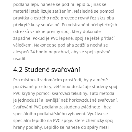
podlaha lepí, nanese se pod ni lepidlo, jinak se
materiál stabilizuje zatížením. Následně se pomocí
pravítka a ostrého nože provede rovný řez skrz oba
překryté kusy současně. Po odstranění přebytečných
odřezků vznikne přesný spoj, který dokonale
zapadne. Pokud je PVC lepené, spoj se ještě přitlačí
válečkem. Nakonec se podlaha zatíží a nechá se
alespoň 24 hodin nepochozí, aby se spoj správně
usadil.
4.2 Studené svařování
Pro místnosti v domácím prostředí, byty a méně
používané prostory, většinou dostačuje studený spoj
PVC krytiny pomocí svařovací tekutiny. Tato metoda
je jednodušší a levnější než horkovzdušné svařování.
Svařování PVC podlahy zastudena zvládnete i bez
speciálního podlahářského vybavení. Využívá se
speciální lepidlo na PVC spoje, které chemicky spojí
hrany podlahy. Lepidlo se nanese do spáry mezi