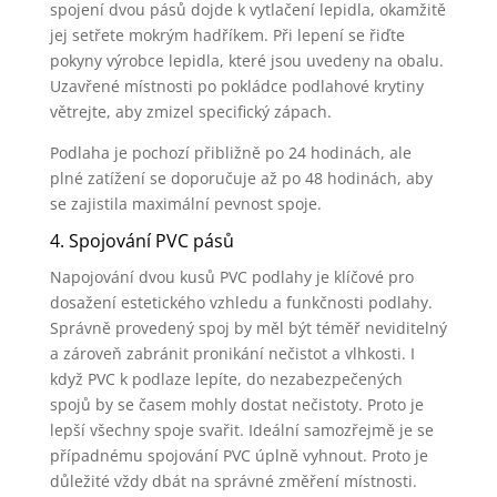
spojení dvou pásů dojde k vytlačení lepidla, okamžitě
jej setřete mokrým hadříkem. Při lepení se řiďte
pokyny výrobce lepidla, které jsou uvedeny na obalu.
Uzavřené místnosti po pokládce podlahové krytiny
větrejte, aby zmizel specifický zápach.
Podlaha je pochozí přibližně po 24 hodinách, ale
plné zatížení se doporučuje až po 48 hodinách, aby
se zajistila maximální pevnost spoje.
4. Spojování PVC pásů
Napojování dvou kusů PVC podlahy je klíčové pro
dosažení estetického vzhledu a funkčnosti podlahy.
Správně provedený spoj by měl být téměř neviditelný
a zároveň zabránit pronikání nečistot a vlhkosti. I
když PVC k podlaze lepíte, do nezabezpečených
spojů by se časem mohly dostat nečistoty. Proto je
lepší všechny spoje svařit. Ideální samozřejmě je se
případnému spojování PVC úplně vyhnout. Proto je
důležité vždy dbát na správné změření místnosti.