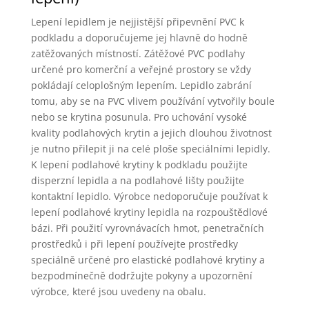
Lepení lepidlem je nejjistější připevnění PVC k
podkladu a doporučujeme jej hlavně do hodně
zatěžovaných místností. Zátěžové PVC podlahy
určené pro komerční a veřejné prostory se vždy
pokládají celoplošným lepením. Lepidlo zabrání
tomu, aby se na PVC vlivem používání vytvořily boule
nebo se krytina posunula. Pro uchování vysoké
kvality podlahových krytin a jejich dlouhou životnost
je nutno přilepit ji na celé ploše speciálními lepidly.
K lepení podlahové krytiny k podkladu použijte
disperzní lepidla a na podlahové lišty použijte
kontaktní lepidlo. Výrobce nedoporučuje používat k
lepení podlahové krytiny lepidla na rozpouštědlové
bázi. Při použití vyrovnávacích hmot, penetračních
prostředků i při lepení používejte prostředky
speciálně určené pro elastické podlahové krytiny a
bezpodmínečně dodržujte pokyny a upozornění
výrobce, které jsou uvedeny na obalu.