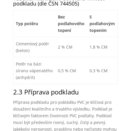
podkladu (dle ČSN 744505)
Bez
S
Typ potěru
podlahového
podlahovým
topení
topením
Cementový potěr
2 % CM
1,8 % CM
(beton)
Potěr na bázi
síranu vápenatého
0,5 % CM
0,3 % CM
(anhydrit)
2.3 Příprava podkladu
Příprava podkladu pro pokládku PVC je klíčová pro
dosažení kvalitního a trvalého výsledku. Podklad je
klíčovým faktorem životnosti PVC podlahy. Podklad
musí být především rovný, suchý, čistý a pevný.
Jakékoliv nerovnosti, praskliny nebo nečistoty mohou