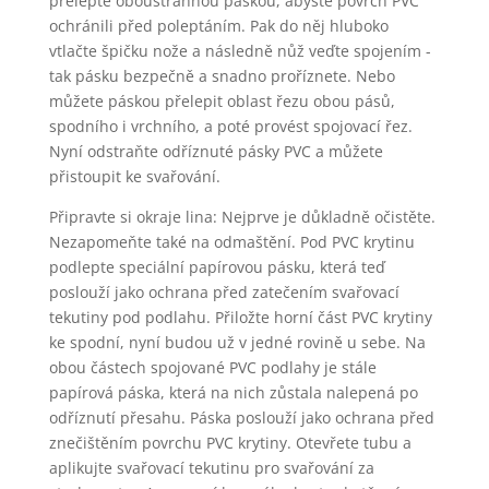
přelepte oboustrannou páskou, abyste povrch PVC
ochránili před poleptáním. Pak do něj hluboko
vtlačte špičku nože a následně nůž veďte spojením -
tak pásku bezpečně a snadno proříznete. Nebo
můžete páskou přelepit oblast řezu obou pásů,
spodního i vrchního, a poté provést spojovací řez.
Nyní odstraňte odříznuté pásky PVC a můžete
přistoupit ke svařování.
Připravte si okraje lina: Nejprve je důkladně očistěte.
Nezapomeňte také na odmaštění. Pod PVC krytinu
podlepte speciální papírovou pásku, která teď
poslouží jako ochrana před zatečením svařovací
tekutiny pod podlahu. Přiložte horní část PVC krytiny
ke spodní, nyní budou už v jedné rovině u sebe. Na
obou částech spojované PVC podlahy je stále
papírová páska, která na nich zůstala nalepená po
odříznutí přesahu. Páska poslouží jako ochrana před
znečištěním povrchu PVC krytiny. Otevřete tubu a
aplikujte svařovací tekutinu pro svařování za