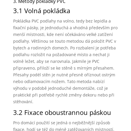
3. Metody pokládky PVC
3.1 Volná pokládka
Pokládka PVC podlahy na volno, tedy bez lepidla a
fixační pásky, je jednoduchá a vhodná především pro
menší místnosti, kde není očekáváno velké zatížení
podlahy. Většinou se touto metodou dá položit PVC v
bytech a rodinných domech. Po rozbalení je potřeba
podlahu rozložit na požadované místo a nechat ji
volně ležet, aby se narovnala. Jakmile je PVC
připraveno, přiloží se ke stěně s mírným přesahem.
Přesahy podél stěn je nutné přesně oříznout ostrým
nebo odlamovacím nožem. Tato metoda nabízí
výhodu v podobě jednoduché demontáže, což je
praktické při potřebě rychlé změny dekoru nebo při
stěhování.
3.2 Fixace oboustrannou páskou
Pro domácí použití se jedná o nejběžnější způsob
fixace, hodí se též do méně zatěžovaných místností.