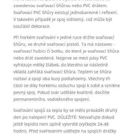
zavedenou svařovací šňůrou nebo PVC drátem.
Svařovací PVC šňůry existují jednobarevné i reflexní.
V takovém případě je spoj viditelný, což může být
součástí dekorace.
Při horkém svařování v jedné ruce držíte svařovací
šňůru, ve druhé svařovací pistoli. Ta má nástavec -
svařovací hubici či botku, do které je svařovací šňůra
nebo drát zavedená. Nejprve se mezi pásy PVC
vyfrézuje mělký žlábek, do kterého se následně
vkládá zahřátá svařovací šňůra. Teplem se šňůra
roztaví a spojí oba kusy podlahoviny. Všechny tři
části se díky horkému vzduchu spojí k sobě a vznikne
pevný spoj. Pokud svár uděláte kvalitně, docílíte
permanentního, vodotěsného spojení.
Svařování spojů za tepla by se mělo provádět druhý
den po nalepení PVC. DŮLEŽITÉ: Nesvařujte dokud
ještě lepidlo není úplně vytvrdlé (vyčkejte 24-48
hodin). Před svařováním udělejte na spojích drážky