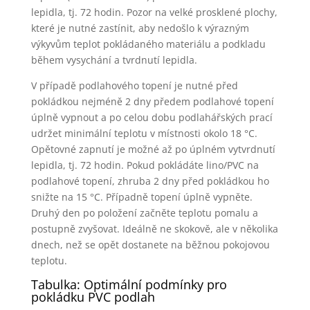
lepidla, tj. 72 hodin. Pozor na velké prosklené plochy,
které je nutné zastínit, aby nedošlo k výrazným
výkyvům teplot pokládaného materiálu a podkladu
během vysychání a tvrdnutí lepidla.
V případě podlahového topení je nutné před
pokládkou nejméně 2 dny předem podlahové topení
úplně vypnout a po celou dobu podlahářských prací
udržet minimální teplotu v místnosti okolo 18 °C.
Opětovné zapnutí je možné až po úplném vytvrdnutí
lepidla, tj. 72 hodin. Pokud pokládáte lino/PVC na
podlahové topení, zhruba 2 dny před pokládkou ho
snižte na 15 °C. Případně topení úplně vypněte.
Druhý den po položení začněte teplotu pomalu a
postupně zvyšovat. Ideálně ne skokově, ale v několika
dnech, než se opět dostanete na běžnou pokojovou
teplotu.
Tabulka: Optimální podmínky pro
pokládku PVC podlah