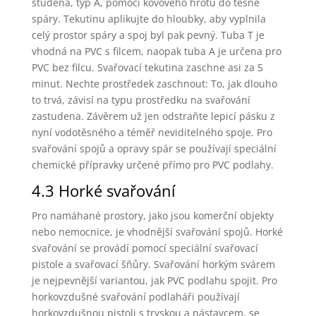
studena, typ A, pomocí kovového hrotu do těsné
spáry. Tekutinu aplikujte do hloubky, aby vyplnila
celý prostor spáry a spoj byl pak pevný. Tuba T je
vhodná na PVC s filcem, naopak tuba A je určena pro
PVC bez filcu. Svařovací tekutina zaschne asi za 5
minut. Nechte prostředek zaschnout: To, jak dlouho
to trvá, závisí na typu prostředku na svařování
zastudena. Závěrem už jen odstraňte lepicí pásku z
nyní vodotěsného a téměř neviditelného spoje. Pro
svařování spojů a opravy spár se používají speciální
chemické přípravky určené přímo pro PVC podlahy.
4.3 Horké svařování
Pro namáhané prostory, jako jsou komerční objekty
nebo nemocnice, je vhodnější svařování spojů. Horké
svařování se provádí pomocí speciální svařovací
pistole a svařovací šňůry. Svařování horkým svárem
je nejpevnější variantou, jak PVC podlahu spojit. Pro
horkovzdušné svařování podlaháři používají
horkovzdušnou pistoli s tryskou a nástavcem, se