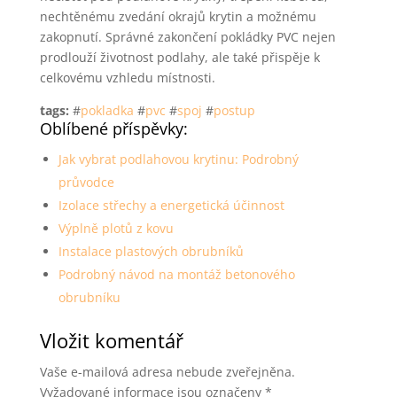
nechtěnému zvedání okrajů krytin a možnému
zakopnutí. Správné zakončení pokládky PVC nejen
prodlouží životnost podlahy, ale také přispěje k
celkovému vzhledu místnosti.
tags:
#
pokladka
#
pvc
#
spoj
#
postup
Oblíbené příspěvky:
Jak vybrat podlahovou krytinu: Podrobný
průvodce
Izolace střechy a energetická účinnost
Výplně plotů z kovu
Instalace plastových obrubníků
Podrobný návod na montáž betonového
obrubníku
Vložit komentář
Vaše e-mailová adresa nebude zveřejněna.
Vyžadované informace jsou označeny
*