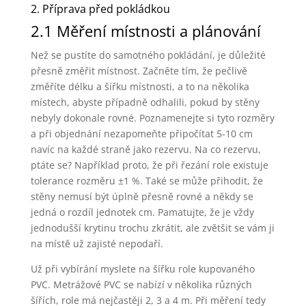
2. Příprava před pokládkou
2.1 Měření místnosti a plánování
Než se pustíte do samotného pokládání, je důležité
přesně změřit místnost. Začněte tím, že pečlivě
změříte délku a šířku místnosti, a to na několika
místech, abyste případně odhalili, pokud by stěny
nebyly dokonale rovné. Poznamenejte si tyto rozměry
a při objednání nezapomeňte připočítat 5-10 cm
navíc na každé straně jako rezervu. Na co rezervu,
ptáte se? Například proto, že při řezání role existuje
tolerance rozměru ±1 %. Také se může přihodit, že
stěny nemusí být úplně přesně rovné a někdy se
jedná o rozdíl jednotek cm. Pamatujte, že je vždy
jednodušší krytinu trochu zkrátit, ale zvětšit se vám ji
na místě už zajisté nepodaří.
Už při vybírání myslete na šířku role kupovaného
PVC. Metrážové PVC se nabízí v několika různých
šířích, role má nejčastěji 2, 3 a 4 m. Při měření tedy