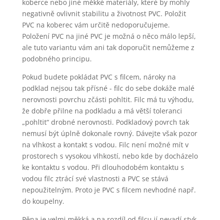
koberce nebo jiné měkké materiály, které by mohly
negativně ovlivnit stabilitu a životnost PVC. Položit
PVC na koberec vám určitě nedoporučujeme.
Položení PVC na jiné PVC je možná o něco málo lepší,
ale tuto variantu vám ani tak doporučit nemůžeme z
podobného principu.
Pokud budete pokládat PVC s filcem, nároky na
podklad nejsou tak přísné - filc do sebe dokáže malé
nerovnosti povrchu zčásti pohltit. Filc má tu výhodu,
že dobře přilne na podkladu a má větší toleranci
„pohltit“ drobné nerovnosti. Podkladový povrch tak
nemusí být úplně dokonale rovný. Dávejte však pozor
na vlhkost a kontakt s vodou. Filc není možné mít v
prostorech s vysokou vlhkostí, nebo kde by docházelo
ke kontaktu s vodou. Při dlouhodobém kontaktu s
vodou filc ztrácí své vlastnosti a PVC se stává
nepoužitelným. Proto je PVC s filcem nevhodné např.
do koupelny.
Pěna je velmi měkká a na rozdíl od filcu jí nevadí styk