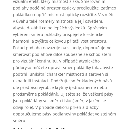
vizuální efekt, který místnost získá. Směrováním
podlahy podélně prostor opticky prodloužíte, zatímco
pokládkou napříč místnost opticky rozšíříte. Vezměte
v úvahu také rozměry místnosti a její osvětlení,
abyste dosáhli co nejlepších výsledků. Správným
výběrem směru pokládky přispějete k estetické
harmonii a zvýšíte celkovou přitažlivost prostoru.
Pokud podlaha navazuje na schody, doporučujeme
směrovat podlahové dílce souběžně se schodištěm
pro vizuální kontinuitu. V případě atypického
půdorysu můžete upravit směr pokládky tak, abyste
podtrhli unikátní charakter místnosti a zároveň si
usnadnili instalaci. Dodržujte směr kladených pásů
dle předpisu výrobce krytiny (jednosměrné nebo
protisměrné pokládání). Ujistěte se, že veškeré pásy
jsou pokládány ve směru tisku (směr, v jakém se
odvíjí role). V případě dekoru prken a dlažby
doporučujeme pásy podlahoviny pokládat ve stejném
směru.