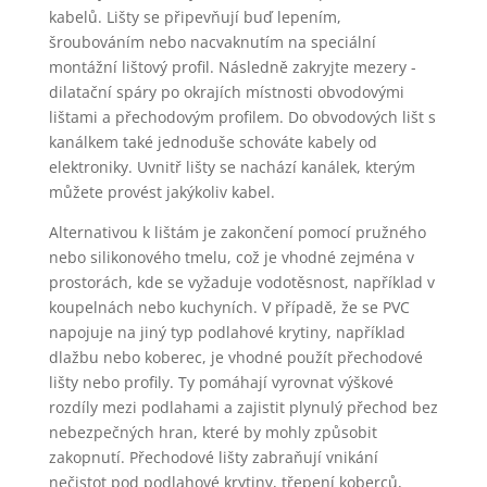
kabelů. Lišty se připevňují buď lepením,
šroubováním nebo nacvaknutím na speciální
montážní lištový profil. Následně zakryjte mezery -
dilatační spáry po okrajích místnosti obvodovými
lištami a přechodovým profilem. Do obvodových lišt s
kanálkem také jednoduše schováte kabely od
elektroniky. Uvnitř lišty se nachází kanálek, kterým
můžete provést jakýkoliv kabel.
Alternativou k lištám je zakončení pomocí pružného
nebo silikonového tmelu, což je vhodné zejména v
prostorách, kde se vyžaduje vodotěsnost, například v
koupelnách nebo kuchyních. V případě, že se PVC
napojuje na jiný typ podlahové krytiny, například
dlažbu nebo koberec, je vhodné použít přechodové
lišty nebo profily. Ty pomáhají vyrovnat výškové
rozdíly mezi podlahami a zajistit plynulý přechod bez
nebezpečných hran, které by mohly způsobit
zakopnutí. Přechodové lišty zabraňují vnikání
nečistot pod podlahové krytiny, třepení koberců,