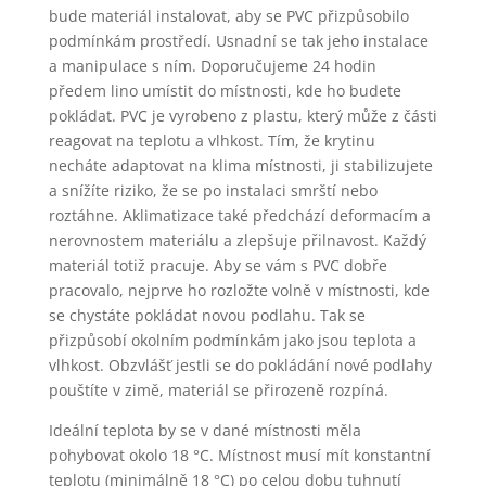
bude materiál instalovat, aby se PVC přizpůsobilo
podmínkám prostředí. Usnadní se tak jeho instalace
a manipulace s ním. Doporučujeme 24 hodin
předem lino umístit do místnosti, kde ho budete
pokládat. PVC je vyrobeno z plastu, který může z části
reagovat na teplotu a vlhkost. Tím, že krytinu
necháte adaptovat na klima místnosti, ji stabilizujete
a snížíte riziko, že se po instalaci smrští nebo
roztáhne. Aklimatizace také předchází deformacím a
nerovnostem materiálu a zlepšuje přilnavost. Každý
materiál totiž pracuje. Aby se vám s PVC dobře
pracovalo, nejprve ho rozložte volně v místnosti, kde
se chystáte pokládat novou podlahu. Tak se
přizpůsobí okolním podmínkám jako jsou teplota a
vlhkost. Obzvlášť jestli se do pokládání nové podlahy
pouštíte v zimě, materiál se přirozeně rozpíná.
Ideální teplota by se v dané místnosti měla
pohybovat okolo 18 °C. Místnost musí mít konstantní
teplotu (minimálně 18 °C) po celou dobu tuhnutí