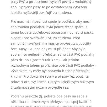
pásy PVC a po zaschnutí vytvoří pevný a vodotěsný
spoj. Spojené pásy se po dostatečném vytvrzení
lepidla nejčastěji „svařují“ za studena.
Pro maximální pevnost spoje je potřeba, aby mezi
spojovanou podlahou byla pouze těsná spára. K
tomu budete potřebovat oboustrannou lepicí pásku
a pastu pro svařování PVC za studena. Před
samotným svařováním musíte provést tzv. „dvojitý
řez“. Kusy PVC podlahy musí přiléhat: Aby bylo
spojení co nejlepší, přeložte jednu část PVC podlahy
přes druhou (postačí tak 3 cm). Pak jedním
rozhodným tahem prořízněte obě části PVC podlahy -
výsledkem by měly být opravdu k sobě přiléhající
krytiny. Pro dokonale rovný a přesný řez použijte
rolovací ocelový lineár. Ostrým kolečkovým hákovým
či zalamovacím nožem proveďte řez.
Podlahu přeložte (tj. položte oba pásy na sebe s
několika centimetrovým překryvem) a spoj kvalitně