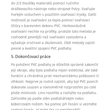
do 2/3 tloušťky materiálů pomocí ručního
drážkovacího nástroje nebo strojové frézy. Svařujte
horkým vzduchem s použitím svařovací trysky. Další
možností je svařování za tepla pomocí svařovací
šňůry v barevném dekoru PVC. Horkovzdušné
svařování nechte na profíky, protože tato metoda je
rozhodně pevnější než svařování zastudena a
vyžaduje zručnost a zkušenosti. Obě metody zajistí
pevné a kvalitní spojení PVC podlahy.
5. Dokončovací práce
Po položení PVC podlahy je důležité správně zakončit
její okraje, aby byla podlaha nejen estetická, ale také
funkční a chráněná proti mechanickému poškození či
vlhkosti. Nejprve je nutné zajistit, aby byl PVC povrch
dokonale usazen a rovnoměrně rozprostřen po celé
ploše místnosti. Lino rozviňte a rozložte na podlahu.
Zařízněte jej podle stěn podlahářským nebo
kobercovým nožem. Na pomoc při řezání si vezměte
ocelový lineár, ať máte řez co nejpřesnější.