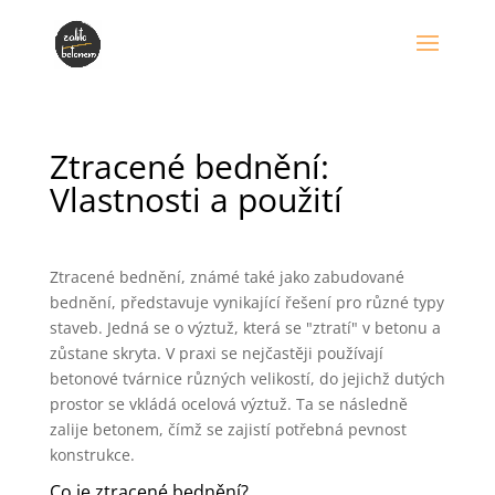
Ztracené bednění:
Vlastnosti a použití
Ztracené bednění, známé také jako zabudované
bednění, představuje vynikající řešení pro různé typy
staveb. Jedná se o výztuž, která se "ztratí" v betonu a
zůstane skryta. V praxi se nejčastěji používají
betonové tvárnice různých velikostí, do jejichž dutých
prostor se vkládá ocelová výztuž. Ta se následně
zalije betonem, čímž se zajistí potřebná pevnost
konstrukce.
Co je ztracené bednění?