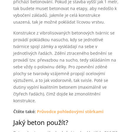
přichází betonování. Pokud je stavba vyšší jak 1 metr,
tak budete muset betonovat na etapy, aby nedošlo k
vybočení základů. Jakmile je celá konstrukce
usazená, tak je možné pokládat lícovou vrstvu.
Konstrukce z vibrolisovaných betonových tvárnic se
provádí pokládkou nasucho, kdy se jednotlivé
tvárnice spojí zámky a vyskládají na sebe v
jednotlivých řadách. Zdění ztraceného bednění se
provádí tzv. převazbou na sucho, tedy skládáním na
sebe vždy o polovinu délky. Pro zpevnění zděné
plochy se tvarovky vzájemně propojí ocelovými
výztužemi, a to jak vodorovně, tak svisle. Poté se
dutiny vyplní kvalitním betonem (maximálně ve
čtyřech řadách), čímž dojde ke zmonolitnění
konstrukce.
Čtěte také:
Průvodce pohledovými stěrkami
Jaký beton použít?