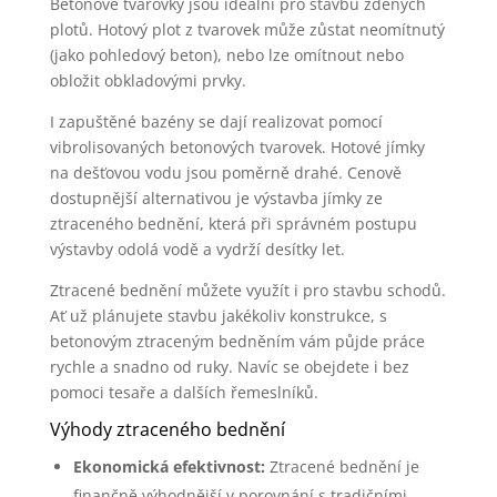
Betonové tvarovky jsou ideální pro stavbu zděných
plotů. Hotový plot z tvarovek může zůstat neomítnutý
(jako pohledový beton), nebo lze omítnout nebo
obložit obkladovými prvky.
I zapuštěné bazény se dají realizovat pomocí
vibrolisovaných betonových tvarovek. Hotové jímky
na dešťovou vodu jsou poměrně drahé. Cenově
dostupnější alternativou je výstavba jímky ze
ztraceného bednění, která při správném postupu
výstavby odolá vodě a vydrží desítky let.
Ztracené bednění můžete využít i pro stavbu schodů.
Ať už plánujete stavbu jakékoliv konstrukce, s
betonovým ztraceným bedněním vám půjde práce
rychle a snadno od ruky. Navíc se obejdete i bez
pomoci tesaře a dalších řemeslníků.
Výhody ztraceného bednění
Ekonomická efektivnost:
Ztracené bednění je
finančně výhodnější v porovnání s tradičními