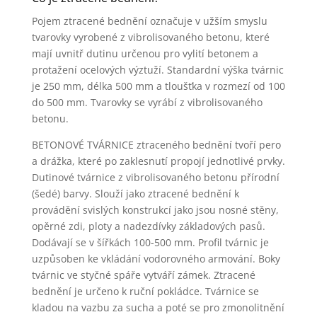
Pojem ztracené bednění označuje v užším smyslu
tvarovky vyrobené z vibrolisovaného betonu, které
mají uvnitř dutinu určenou pro vylití betonem a
protažení ocelových výztuží. Standardní výška tvárnic
je 250 mm, délka 500 mm a tloušťka v rozmezí od 100
do 500 mm. Tvarovky se vyrábí z vibrolisovaného
betonu.
BETONOVÉ TVÁRNICE ztraceného bednění tvoří pero
a drážka, které po zaklesnutí propojí jednotlivé prvky.
Dutinové tvárnice z vibrolisovaného betonu přírodní
(šedé) barvy. Slouží jako ztracené bednění k
provádění svislých konstrukcí jako jsou nosné stěny,
opěrné zdi, ploty a nadezdívky základových pasů.
Dodávají se v šířkách 100-500 mm. Profil tvárnic je
uzpůsoben ke vkládání vodorovného armování. Boky
tvárnic ve styčné spáře vytváří zámek. Ztracené
bednění je určeno k ruční pokládce. Tvárnice se
kladou na vazbu za sucha a poté se pro zmonolitnění