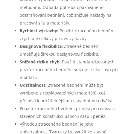
metodami. Odpadá potřeba opakovaného
odstraňování bednění, což snižuje náklady na
pracovní sílu a materiály.
Rychlost výstavby:
Použití ztraceného bednění
zrychluje celkový proces výstavby.
Designová flexibilita:
Ztracené bednění
umožňuje širokou designovou flexibilitu.
Snížené riziko chyb:
Použití standardizovaných
prvků ztraceného bednění snižuje riziko chyb při
montáži.
Udržitelnost:
Ztracené bednění může být
vyrobeno z recyklovatelných materiálů, což
přispívá k udržitelnějšímu stavebnímu odvětví.
Použití ztraceného bednění přináší při realizaci
stavebních konstrukcí úsporu času i peněz.
Výhodou ztraceného bednění je jeho
univerzálnost. Tvarovky lze využít ke stavbě