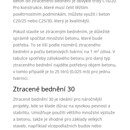
Beton do ztraceného bednění je obvykle třídy C16/20.
Pro konstrukce, které musí čelit těžším
povětrnostním podmínkám, můžete využít i beton
C20/25 nebo C25/30, který je kvalitnější.
Pokud stavíte se ztraceným bedněním, je důležité
správně spočítat množství betonu, které bude
potřeba. To se liší podle rozměrů ztraceného
bednění a počtu betonových tvárnic na 1 m² zdiva. V
tabulce spotřeby zálivkového betonu pro daný typ
ztraceného bednění najděte potřebný objem betonu,
v tomto případě je to 25 litrů (0,025 m3) pro jednu
tvárnici.
Ztracené bednění 30
Ztracené bednění 30 je ideální pro náročnější
projekty, kde se klade důraz na vysokou pevnost a
stabilitu. Umožňuje použití většího množství výztuže
a betonu, takže je vhodné pro základy velkých
staveb, například vícepodlažních budov nebo