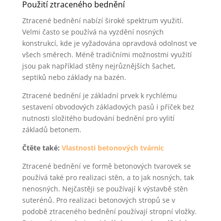
Použití ztraceného bednění
Ztracené bednění nabízí široké spektrum využití.
Velmi často se používá na vyzdění nosných
konstrukcí, kde je vyžadována opravdová odolnost ve
všech směrech. Méně tradičními možnostmi využití
jsou pak například stěny nejrůznějších šachet,
septiků nebo základy na bazén.
Ztracené bednění je základní prvek k rychlému
sestavení obvodových základových pasů i příček bez
nutnosti složitého budování bednění pro vylití
základů betonem.
Čtěte také:
Vlastnosti betonových tvárnic
Ztracené bednění ve formě betonových tvarovek se
používá také pro realizaci stěn, a to jak nosných, tak
nenosných. Nejčastěji se používají k výstavbě stěn
suterénů. Pro realizaci betonových stropů se v
podobě ztraceného bednění používají stropní vložky.