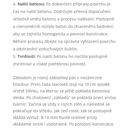
Nalití betonu:
Po dokončení přípravy povrchu je
čas na nalití betonu. Dodržujte přesná doporučení
ohledně směsi betonu a procesu nalévání. Postupně
a rovnoměrně rozlijte beton do ztraceného bednění,
aby se zajistila homogenita a pevnost konstrukce.
Během procesu dbejte na správné vyhlazení povrchu
a odstranění vzduchových bublin.
Tvrdnutí:
Po nalití betonu ho nechte postupně
ztvrdnout a získat potřebnou pevnost.
Základem je rovný základový pás v nezámrzné
hloubce. První řada tvarovek stojí na 10 cm vysoké
vrstvě štěrku, na kterou se ještě pokládá betonová
deska. Po zhotovení „základů“ se pokládá první vrstva
tvárnic. Začíná se vždy v rozích stěn a následně se
pokračuje do středu. Jak zeď roste, tak se postupně
vkládá výztuž. 8-10 mm tlusté ocelové pruty
vkládáme svisle i vodorovně. Po položení konstrukce