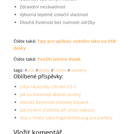
Zdravotní nezávadnost
Výborná tepelně izolační vlastnost
Dlouhá životnost bez nutnosti údržby
Čtěte také:
Tipy pro aplikaci vodního laku na OSB
desky
Čtěte také:
Použití lamino desek
tags:
#
osb
#
desky
#
12mm
#
rozmery
Oblíbené příspěvky:
Lišta nárazníku Citroën C5 II
Jak na betonový obklad studny
Montáž betonové plotovky štípané
Jak chránit chodidla při chůzi naboso
Více o tmelu Loba Fugenkittlösung pro parkety
Vložit komentář