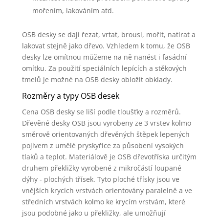
mořením, lakováním atd.
OSB desky se dají řezat, vrtat, brousi, mořit, natírat a
lakovat stejně jako dřevo. Vzhledem k tomu, že OSB
desky lze omítnou můžeme na ně nanést i fasádní
omítku. Za použití speciálních lepících a stěkových
tmelů je možné na OSB desky obložit obklady.
Rozměry a typy OSB desek
Cena OSB desky se liší podle tloušťky a rozměrů.
Dřevěné desky OSB jsou vyrobeny ze 3 vrstev kolmo
směrově orientovaných dřevěných štěpek lepených
pojivem z umělé pryskyřice za působení vysokých
tlaků a teplot. Materiálově je OSB dřevotříska určitým
druhem překližky vyrobené z mikročástí loupané
dýhy - plochých třísek. Tyto ploché třísky jsou ve
vnějších krycích vrstvách orientovány paralelně a ve
středních vrstvách kolmo ke krycím vrstvám, které
jsou podobné jako u překližky, ale umožňují