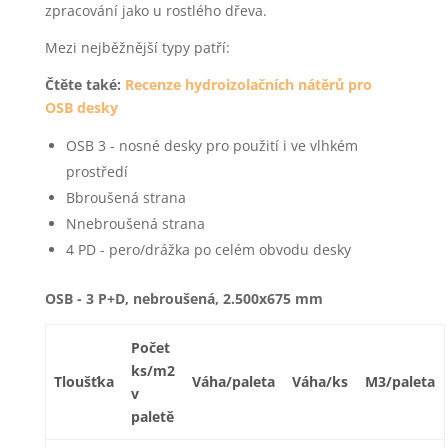
zpracování jako u rostlého dřeva.
Mezi nejběžnější typy patří:
Čtěte také:
Recenze hydroizolačních nátěrů pro
OSB desky
OSB 3 - nosné desky pro použití i ve vlhkém
prostředí
Bbroušená strana
Nnebroušená strana
4 PD - pero/drážka po celém obvodu desky
OSB - 3 P+D, nebroušená, 2.500x675 mm
Počet
ks/m2
Tloušťka
Váha/paleta
Váha/ks
M3/paleta
v
paletě