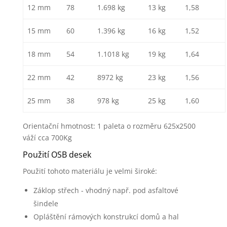
12 mm
78
1.698 kg
13 kg
1,58
15 mm
60
1.396 kg
16 kg
1,52
18 mm
54
1.1018 kg
19 kg
1,64
22 mm
42
8972 kg
23 kg
1,56
25 mm
38
978 kg
25 kg
1,60
Orientační hmotnost: 1 paleta o rozměru 625x2500
váží cca 700Kg
Použití OSB desek
Použití tohoto materiálu je velmi široké:
Záklop střech - vhodný např. pod asfaltové
šindele
Opláštění rámových konstrukcí domů a hal