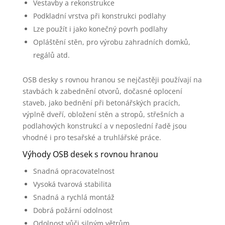
Vestavby a rekonstrukce
Podkladní vrstva při konstrukci podlahy
Lze použít i jako konečný povrh podlahy
Opláštění stěn, pro výrobu zahradních domků,
regálů atd.
OSB desky s rovnou hranou se nejčastěji používají na
stavbách k zabednění otvorů, dočasné oplocení
staveb, jako bednění při betonářských pracích,
výplně dveří, obložení stěn a stropů, střešních a
podlahových konstrukcí a v neposlední řadě jsou
vhodné i pro tesařské a truhlářské práce.
Výhody OSB desek s rovnou hranou
Snadná opracovatelnost
Vysoká tvarová stabilita
Snadná a rychlá montáž
Dobrá požární odolnost
Odolnost vůči silným větrům