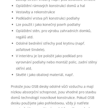
Opláštění rámových konstrukcí domů a hal
Vestavby a rekonstrukce
Podkladní vrstva při konstrukci podlahy
Lze použít i jako konečný povrh podlahy
Opláštění stěn, pro výrobu zahradních domků,
regálů atd.
Odolné bednění střechy pod krytinu (např.
asfaltové šindele).
V interiéru je lze položit jako podklad pro
vyrovnání podlahy nebo montáž polic, zadní stěny
skříní atd.
Skvělé i jako obalový materiál, např.
Protože jsou OSB desky odolné vůči vzduchu a mají
nízkou absorpční schopnost, jsou vhodné pro stavbu
domů technologií nosníkové konstrukce. Pokud OSB
desku použijete jako pohledovou, vždy ji natřete