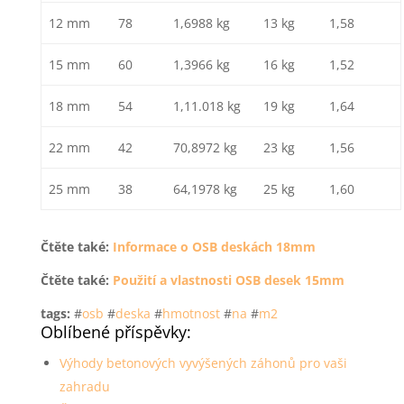
12 mm
78
1,6988 kg
13 kg
1,58
15 mm
60
1,3966 kg
16 kg
1,52
18 mm
54
1,11.018 kg
19 kg
1,64
22 mm
42
70,8972 kg
23 kg
1,56
25 mm
38
64,1978 kg
25 kg
1,60
Čtěte také:
Informace o OSB deskách 18mm
Čtěte také:
Použití a vlastnosti OSB desek 15mm
tags:
#
osb
#
deska
#
hmotnost
#
na
#
m2
Oblíbené příspěvky:
Výhody betonových vyvýšených záhonů pro vaši
zahradu