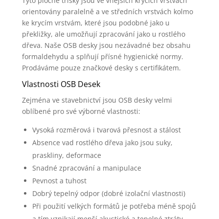
Tyto ploché třísky jsou ve vnějších krycích vrstvách
orientovány paralelně a ve středních vrstvách kolmo
ke krycím vrstvám, které jsou podobné jako u
překližky, ale umožňují zpracování jako u rostlého
dřeva. Naše OSB desky jsou nezávadné bez obsahu
formaldehydu a splňují přísné hygienické normy.
Prodáváme pouze značkové desky s certifikátem.
Vlastnosti OSB Desek
Zejména ve stavebnictví jsou OSB desky velmi
oblíbené pro své výborné vlastnosti:
Vysoká rozměrová i tvarová přesnost a stálost
Absence vad rostlého dřeva jako jsou suky,
praskliny, deformace
Snadné zpracování a manipulace
Pevnost a tuhost
Dobrý tepelný odpor (dobré izolační vlastnosti)
Při použití velkých formátů je potřeba méně spojů
a tím vznikají menší akustické a tepelné ztráty