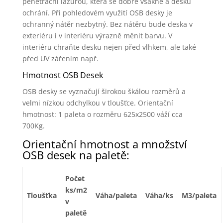
penetrační lazurou, která se dobře vsákne a desku
ochrání. Při pohledovém využití OSB desky je
ochranný nátěr nezbytný. Bez nátěru bude deska v
exteriéru i v interiéru výrazně měnit barvu. V
interiéru chraňte desku nejen před vlhkem, ale také
před UV zářením např.
Hmotnost OSB Desek
OSB desky se vyznačují širokou škálou rozměrů a
velmi nízkou odchylkou v tloušťce. Orientační
hmotnost: 1 paleta o rozměru 625x2500 váží cca
700Kg.
Orientační hmotnost a množství
OSB desek na paletě:
Počet
ks/m2
Tloušťka
Váha/paleta
Váha/ks
M3/paleta
v
paletě