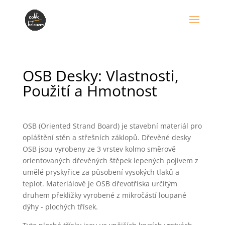
OSB Desky: Vlastnosti,
Použití a Hmotnost
OSB (Oriented Strand Board) je stavební materiál pro
opláštění stěn a střešních záklopů. Dřevěné desky
OSB jsou vyrobeny ze 3 vrstev kolmo směrově
orientovaných dřevěných štěpek lepených pojivem z
umělé pryskyřice za působení vysokých tlaků a
teplot. Materiálově je OSB dřevotříska určitým
druhem překližky vyrobené z mikročástí loupané
dýhy - plochých třísek.