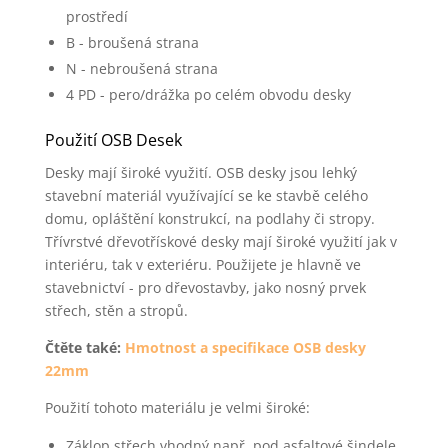
prostředí
B - broušená strana
N - nebroušená strana
4 PD - pero/drážka po celém obvodu desky
Použití OSB Desek
Desky mají široké využití. OSB desky jsou lehký
stavební materiál využívající se ke stavbě celého
domu, opláštění konstrukcí, na podlahy či stropy.
Třívrstvé dřevotřískové desky mají široké využití jak v
interiéru, tak v exteriéru. Použijete je hlavně ve
stavebnictví - pro dřevostavby, jako nosný prvek
střech, stěn a stropů.
Čtěte také:
Hmotnost a specifikace OSB desky
22mm
Použití tohoto materiálu je velmi široké:
Záklop střech vhodný např. pod asfaltové šindele