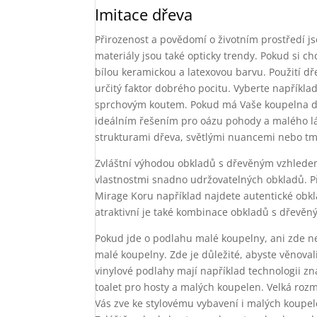
Imitace dřeva
Přirozenost a povědomí o životním prostředí jso
materiály jsou také opticky trendy. Pokud si 
bílou keramickou a latexovou barvu. Použití dř
určitý faktor dobrého pocitu. Vyberte napříkl
sprchovým koutem. Pokud má Vaše koupelna do
ideálním řešením pro oázu pohody a malého lá
strukturami dřeva, světlými nuancemi nebo t
Zvláštní výhodou obkladů s dřevěným vzhledem
vlastnostmi snadno udržovatelných obkladů. Př
Mirage Koru například najdete autentické obk
atraktivní je také kombinace obkladů s dřevěn
Pokud jde o podlahu malé koupelny, ani zde ne
malé koupelny. Zde je důležité, abyste věnova
vinylové podlahy mají například technologii z
toalet pro hosty a malých koupelen. Velká roz
Vás zve ke stylovému vybavení i malých koupel