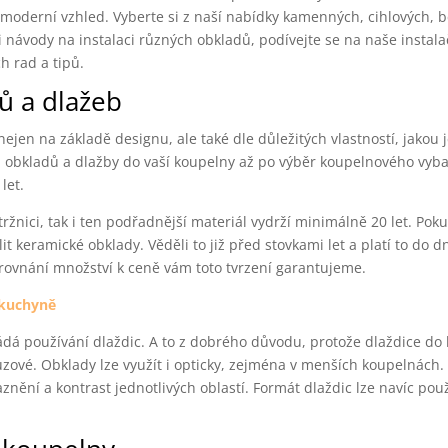
moderní vzhled. Vyberte si z naší nabídky kamenných, cihlových, 
 návody na instalaci různých obkladů, podívejte se na naše instala
h rad a tipů.
dů a dlažeb
ejen na základě designu, ale také dle důležitých vlastností, jakou 
obkladů a dlažby do vaší koupelny až po výběr koupelnového vyba
let.
nici, tak i ten podřadnější materiál vydrží minimálně 20 let. Pok
 keramické obklady. Věděli to již před stovkami let a platí to do d
orovnání množství k ceně vám toto tvrzení garantujeme.
 kuchyně
ládá používání dlaždic. A to z dobrého důvodu, protože dlaždice do
kluzové. Obklady lze využít i opticky, zejména v menších koupelnác
nění a kontrast jednotlivých oblastí. Formát dlaždic lze navíc použ