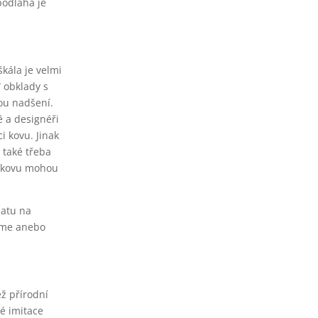
podlaha je
kála je velmi
 obklady s
ou nadšení.
ě a designéři
i kovu. Jinak
 také třeba
i kovu mohou
hatu na
jeme anebo
ž přírodní
ké imitace