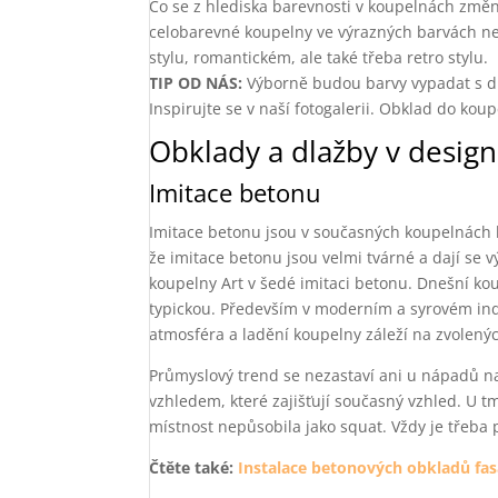
Co se z hlediska barevnosti v koupelnách změni
celobarevné koupelny ve výrazných barvách ne
stylu, romantickém, ale také třeba retro stylu.
TIP OD NÁS:
Výborně budou barvy vypadat s dla
Inspirujte se v naší fotogalerii. Obklad do kou
Obklady a dlažby v design
Imitace betonu
Imitace betonu jsou v současných koupelnách hi
že imitace betonu jsou velmi tvárné a dají se 
koupelny Art v šedé imitaci betonu. Dnešní ko
typickou. Především v moderním a syrovém indu
atmosféra a ladění koupelny záleží na zvolený
Průmyslový trend se nezastaví ani u nápadů 
vzhledem, které zajišťují současný vzhled. U t
místnost nepůsobila jako squat. Vždy je třeba 
Čtěte také:
Instalace betonových obkladů fa