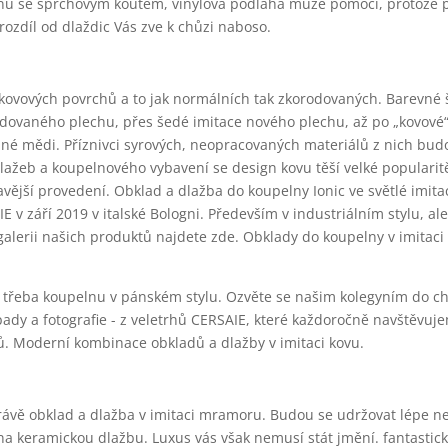
nu se sprchovým koutem, vinylová podlaha může pomoci, protože 
rozdíl od dlaždic Vás zve k chůzi naboso.
 kovových povrchů a to jak normálních tak zkorodovaných. Barevné š
rodovaného plechu, přes šedé imitace nového plechu, až po „kovové“
 mědi. Příznivci syrových, neopracovaných materiálů z nich bud
lažeb a koupelnového vybavení se design kovu těší velké popularit
vější provedení. Obklad a dlažba do koupelny Ionic ve světlé imitac
v září 2019 v italské Bologni. Především v industriálním stylu, ale
galerii našich produktů najdete zde. Obklady do koupelny v imitac
u třeba koupelnu v pánském stylu. Ozvěte se našim kolegyním do c
pady a fotografie - z veletrhů CERSAIE, které každoročně navštěvu
ků. Moderní kombinace obkladů a dlažby v imitaci kovu.
ávě obklad a dlažba v imitaci mramoru. Budou se udržovat lépe ne
na keramickou dlažbu. Luxus vás však nemusí stát jmění. fantastic