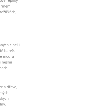
ové repliky
šarmem
 nožičkách,
ných cihel i
dé barvě,
tle modrá
mi nesmí
ámech.
r a dřevo,
vných
eských
lny.