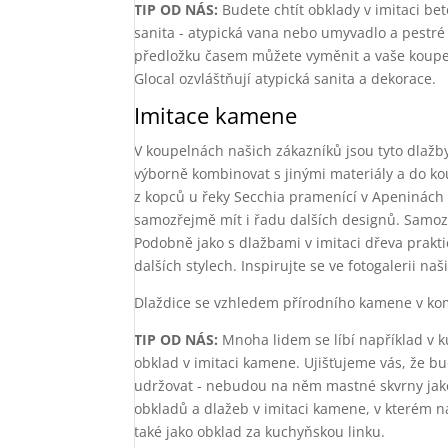
TIP OD NÁS:
Budete chtít obklady v imitaci be
sanita - atypická vana nebo umyvadlo a pestré
předložku časem můžete vyměnit a vaše koupeln
Glocal ozvláštňují atypická sanita a dekorace.
Imitace kamene
V koupelnách našich zákazníků jsou tyto dlažb
výborně kombinovat s jinými materiály a do ko
z kopců u řeky Secchia pramenící v Apeninách
samozřejmě mít i řadu dalších designů. Samozř
Podobně jako s dlažbami v imitaci dřeva prak
dalších stylech. Inspirujte se ve fotogalerii na
Dlaždice se vzhledem přírodního kamene v kom
TIP OD NÁS:
Mnoha lidem se líbí například v 
obklad v imitaci kamene. Ujišťujeme vás, že 
udržovat - nebudou na něm mastné skvrny jako 
obkladů a dlažeb v imitaci kamene, v kterém na
také jako obklad za kuchyňskou linku.