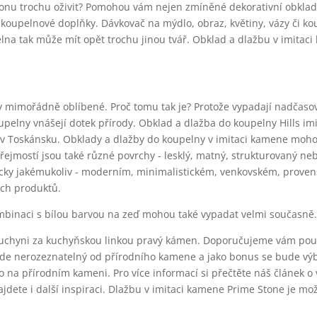
tonu trochu oživit? Pomohou vám nejen zmíněné dekorativní obklady
 koupelnové doplňky. Dávkovač na mýdlo, obraz, květiny, vázy či k
a tak může mít opět trochu jinou tvář. Obklad a dlažbu v imitaci
y mimořádně oblíbené. Proč tomu tak je? Protože vypadají nadčasov
upelny vnášejí dotek přírody. Obklad a dlažba do koupelny Hills i
 v Toskánsku. Obklady a dlažby do koupelny v imitaci kamene moh
ejmostí jsou také různé povrchy - lesklý, matný, strukturovaný ne
ticky jakémukoliv - moderním, minimalistickém, venkovském, proven
šich produktů.
binaci s bílou barvou na zeď mohou také vypadat velmi současně
kuchyni za kuchyňskou linkou pravý kámen. Doporučujeme vám použ
bude nerozeznatelný od přírodního kamene a jako bonus se bude vý
na přírodním kameni. Pro více informací si přečtěte náš článek o 
jdete i další inspiraci. Dlažbu v imitaci kamene Prime Stone je mo