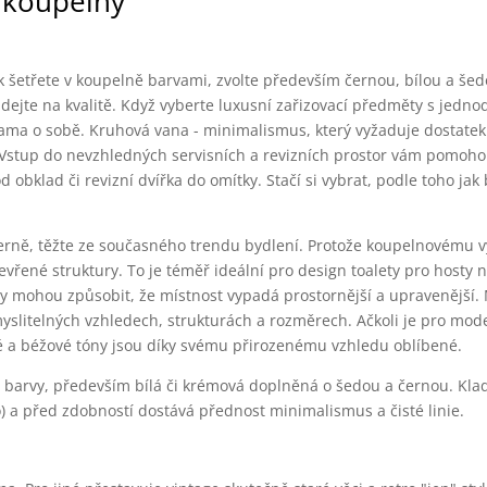
o koupelny
k šetřete v koupelně barvami, zvolte především černou, bílou a še
dejte na kvalitě. Když vyberte luxusní zařizovací předměty s jedn
sama o sobě. Kruhová vana - minimalismus, který vyžaduje dostatek
 Vstup do nevzhledných servisních a revizních prostor vám pomoh
 obklad či revizní dvířka do omítky. Stačí si vybrat, podle toho ja
ně, těžte ze současného trendu bydlení. Protože koupelnovému v
 otevřené struktury. To je téměř ideální pro design toalety pro hosty
ury mohou způsobit, že místnost vypadá prostornější a upravenější.
yslitelných vzhledech, strukturách a rozměrech. Ačkoli je pro mode
 a béžové tóny jsou díky svému přirozenému vzhledu oblíbené.
 barvy, především bílá či krémová doplněná o šedou a černou. Kla
o) a před zdobností dostává přednost minimalismus a čisté linie.