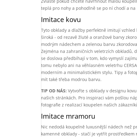
Zvláště pokud chcete navrhnout malou koupel
teplá pro nohy a pohodlně se po ní chodí a na 
Imitace kovu
Tyto obklady a dlažby perfektně imitují vzhled
široká - od rezavě žluté a oranžové barvy zko
modrým nádechem a zelenou barvu zkorodované
Zejména na zahraničních veletrzích obkladů, d
se doslova předbíhají v tom, kdo vymyslí zajíma
tomu nebylo ani na věhlasném veletrhu CERSAIE 
moderním a minimalistickém stylu. Tipy a foto
mít také třeba modrou barvu.
TIP OD NÁS:
Vytvořte s obklady v designu kov
našich stránkách. Pro inspiraci vám pošlou ná
fotografie z realizací koupelen našich zákazní
Imitace mramoru
Nic nedodá koupelně luxusnější nádech než pr
kamenné obklady - stačí je vytřít prostředkem 