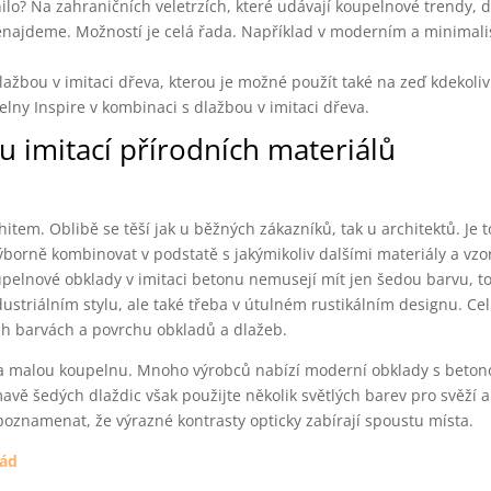
lo? Na zahraničních veletrzích, které udávají koupelnové trendy, d
najdeme. Možností je celá řada. Například v moderním a minimali
žbou v imitaci dřeva, kterou je možné použít také na zeď kdekoliv
pelny Inspire v kombinaci s dlažbou v imitaci dřeva.
u imitací přírodních materiálů
tem. Oblibě se těší jak u běžných zákazníků, tak u architektů. Je t
výborně kombinovat v podstatě s jakýmikoliv dalšími materiály a vzo
upelnové obklady v imitaci betonu nemusejí mít jen šedou barvu, to
striálním stylu, ale také třeba v útulném rustikálním designu. Ce
ch barvách a povrchu obkladů a dlažeb.
na malou koupelnu. Mnoho výrobců nabízí moderní obklady s beto
mavě šedých dlaždic však použijte několik světlých barev pro svěží 
poznamenat, že výrazné kontrasty opticky zabírají spoustu místa.
sád