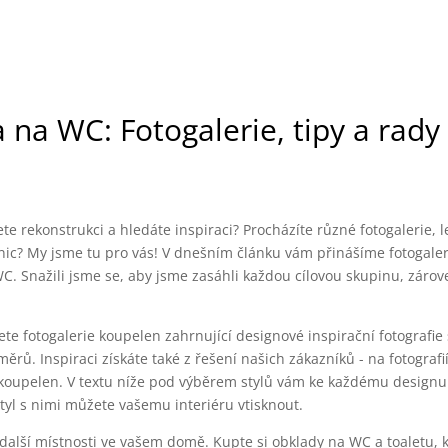
na WC: Fotogalerie, tipy a rady
e rekonstrukci a hledáte inspiraci? Procházíte různé fotogalerie, l
nic? My jsme tu pro vás! V dnešním článku vám přinášíme fotogaleri
C. Snažili jsme se, aby jsme zasáhli každou cílovou skupinu, zárov
ete fotogalerie koupelen zahrnující designové inspirační fotografie
rů. Inspiraci získáte také z řešení našich zákazníků - na fotografi
e koupelen. V textu níže pod výběrem stylů vám ke každému design
styl s nimi můžete vašemu interiéru vtisknout.
o další místnosti ve vašem domě. Kupte si obklady na WC a toaletu, 