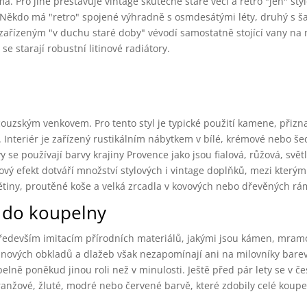
a. Pro jiné přestavuje vintage skutečně staré věci a retro "jen" styl
 Někdo má "retro" spojené výhradně s osmdesátými léty, druhý s 
ám zařízeným "v duchu staré doby" vévodí samostatně stojící vany na
e starají robustní litinové radiátory.
couzským venkovem. Pro tento styl je typické použití kamene, přizna
 Interiér je zařízený rustikálním nábytkem v bílé, krémové nebo še
 se používají barvy krajiny Provence jako jsou fialová, růžová, svě
ový efekt dotváří množství stylových i vintage doplňků, mezi který
větiny, proutěné koše a velká zrcadla v kovových nebo dřevěných r
 do koupelny
edevším imitacím přírodních materiálů, jakými jsou kámen, mramo
elnových obkladů a dlažeb však nezapomínají ani na milovníky bare
elně poněkud jinou roli než v minulosti. Ještě před pár lety se v č
ranžové, žluté, modré nebo červené barvě, které zdobily celé koupe