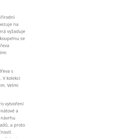
přírodní
mezuje na
terá vyžaduje
 koupelnu se
dřeva
ními
dřeva s
 V kolekci
em. Velmi
ro vytvoření
inátové a
k návrhu
adů, a proto
ností.