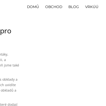
DOMŮ
OBCHOD
BLOG
VRKÚÚ
 pro
etáky,
i, a
eň jsme také
 s obklady a
ích uvidíte
u obkladů a
které dodají