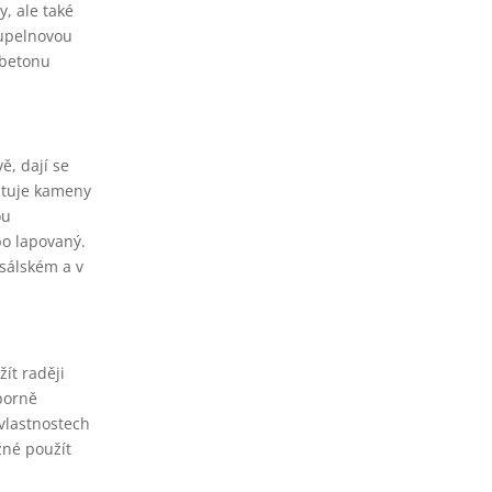
, ale také
oupelnovou
 betonu
ě, dají se
mituje kameny
ou
bo lapovaný.
sálském a v
.
ít raději
borně
vlastnostech
žné použít