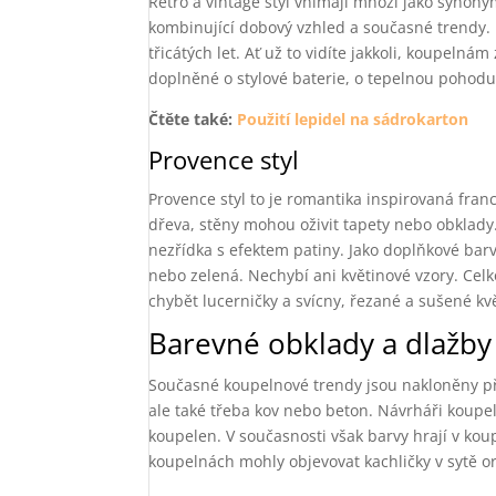
Retro a vintage styl vnímají mnozí jako synonym
kombinující dobový vzhled a současné trendy.
třicátých let. Ať už to vidíte jakkoli, koupeln
doplněné o stylové baterie, o tepelnou pohodu s
Čtěte také:
Použití lepidel na sádrokarton
Provence styl
Provence styl to je romantika inspirovaná fran
dřeva, stěny mohou oživit tapety nebo obklady.
nezřídka s efektem patiny. Jako doplňkové barvy
nebo zelená. Nechybí ani květinové vzory. Celk
chybět lucerničky a svícny, řezané a sušené k
Barevné obklady a dlažby
Současné koupelnové trendy jsou nakloněny př
ale také třeba kov nebo beton. Návrháři koup
koupelen. V současnosti však barvy hrají v koup
koupelnách mohly objevovat kachličky v sytě o