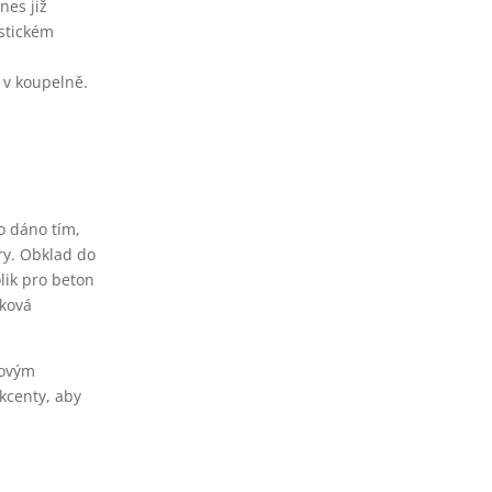
nes již
stickém
 v koupelně.
o dáno tím,
ry. Obklad do
lik pro beton
lková
novým
akcenty, aby