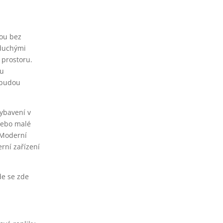
dou bez
oduchými
 prostoru.
ou
k budou
ybavení v
 nebo malé
 Moderní
rní zařízení
de se zde