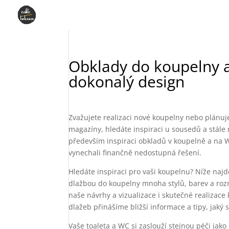
Obklady do koupelny a 
dokonalý design
Zvažujete realizaci nové koupelny nebo plánujet
magazíny, hledáte inspiraci u sousedů a stále 
především inspiraci obkladů v koupelně a na W
vynechali finančně nedostupná řešení.
Hledáte inspiraci pro vaši koupelnu? Níže najd
dlažbou do koupelny mnoha stylů, barev a rozmě
naše návrhy a vizualizace i skutečné realizac
dlažeb přinášíme bližší informace a tipy, jaký 
Vaše toaleta a WC si zaslouží stejnou péči jak