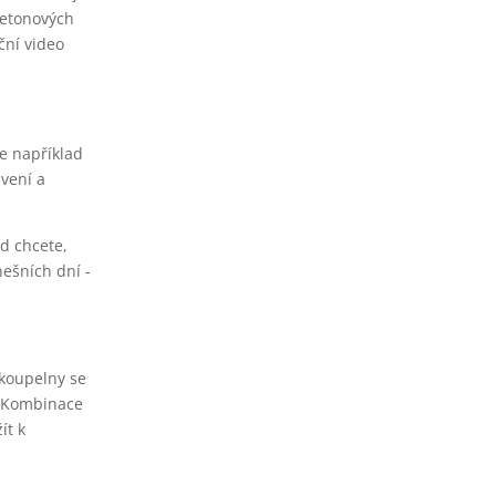
betonových
ční video
je například
vení a
ud chcete,
nešních dní -
 koupelny se
h. Kombinace
ít k