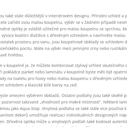
u také stále důležitější v interiérovém designu. Přírodní vzhled a 
chcete zařídit svou malou koupelnu, výběr se v žádném případě neo
evěné optiky je zvláště užitečné pro malou koupelnu se sprchou, k
ad vysoce kvalitní dlaždice s dřevěným vzhledem a navrhněte malou
statek prostoru pro vanu, jsou koupelnové obklady se vzhledem 
zeňského pocitu. Máte na výběr mezi jemnými zrny nebo rustikál
mavě hnědou.
 v koupelně je, že můžete kombinovat stylový vzhled skutečného 
i pokládce parket nebo laminátu v koupelně byste měli být opatrní.
lady na toaletu pro hosty nebo malou koupelnu s dřevěným vzhled
ým vzhledem a klasické bílé barvy na zeď.
jste omezeni výběrem obkladů. Ostatní podlahy jsou také skvělé p
li pozornost takzvané „vhodnosti pro mokré místnosti“. Některé lam
námou jako Aqua-Stop. Vinylová podlaha se také stále více používá 
manitost dekorů umožňuje realizaci individuálních designových náp
en. Dřevěná optika může u vinylových podlah také bodovat autentič