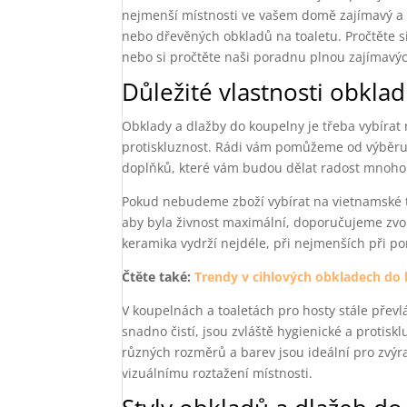
nejmenší místnosti ve vašem domě zajímavý a 
nebo dřevěných obkladů na toaletu. Pročtěte si
nebo si pročtěte naši poradnu plnou zajímavýc
Důležité vlastnosti obkla
Obklady a dlažby do koupelny je třeba vybírat n
protiskluznost. Rádi vám pomůžeme od výběru 
doplňků, které vám budou dělat radost mnoho 
Pokud nebudeme zboží vybírat na vietnamské trž
aby byla živnost maximální, doporučujeme zvolit
keramika vydrží nejdéle, při nejmenších při p
Čtěte také:
Trendy v cihlových obkladech do
V koupelnách a toaletách pro hosty stále přev
snadno čistí, jsou zvláště hygienické a protis
různých rozměrů a barev jsou ideální pro zvýraz
vizuálnímu roztažení místnosti.