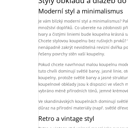
Styly obkladů a dlažeb d
Moderní styl a minimalismus
Je vám blízký moderní styl a minimalismus? Pa
množství doplňků. Co uberete na zdobnosti při
tvary a čistými liniemi bude koupelna krásná 
Chcete stylovou koupelnu bez rušivých prvků?
nenápadně zakrýt neviditelná revizní dvířka pod
řešeny povrchy stěn vaší koupelny.
Pokud chcete navrhnout malou koupelnu moder
tuto chvíli dominují světlé barvy, jasné linie,
koupelny, protože světlé barvy a jasné strukt
koupelnové obklady jsou k dispozici ve všech m
vybráno méně přírodních tónů, jemné krémové
Ve skandinávských koupelnách dominují světlé
důraz na přírodní materiály (např. světlé dřev
Retro a vintage styl