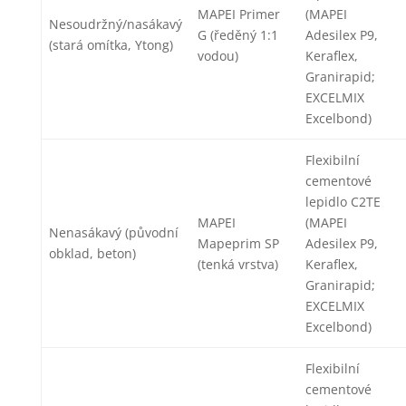
MAPEI Primer
(MAPEI
Nesoudržný/nasákavý
G (ředěný 1:1
Adesilex P9,
(stará omítka, Ytong)
vodou)
Keraflex,
Granirapid;
EXCELMIX
Excelbond)
Flexibilní
cementové
lepidlo C2TE
MAPEI
(MAPEI
Nenasákavý (původní
Mapeprim SP
Adesilex P9,
obklad, beton)
(tenká vrstva)
Keraflex,
Granirapid;
EXCELMIX
Excelbond)
Flexibilní
cementové