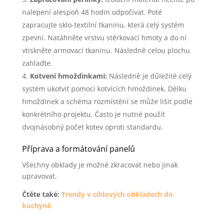
nalepení alespoň 48 hodin odpočívat. Poté
zapracujte sklo-textilní tkaninu, která celý systém
zpevní. Natáhněte vrstvu stěrkovací hmoty a do ní
vtiskněte armovací tkaninu. Následně celou plochu
zahlaďte.
Kotvení hmoždinkami:
Následně je důležité celý
systém ukotvit pomocí kotvících hmoždinek. Délku
hmoždinek a schéma rozmístění se může lišit podle
konkrétního projektu. Často je nutné použít
dvojnásobný počet kotev oproti standardu.
Příprava a formátování panelů
Všechny obklady je možné zkracovat nebo jinak
upravovat.
Čtěte také:
Trendy v cihlových obkladech do
kuchyně