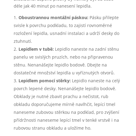
déle jak 40 minut po nanesení lepidla.
Oboustrannou montážní páskou:
Pásku přilepte
svisle k povrchu podkladu, to zajistí rovnoměrné
rozložení lepidla, usnadní instalaci a udrží desky do
ztuhnutí.
Lepidlem v tubě:
Lepidlo naneste na zadní stěnu
panelu ve svislých pruzích, nebo na připravenou
stěnu. Nenanášejte lepidlo bodově. Dbejte na
dostatečné množství lepidla u vyříznutých otvorů.
Lepidlem pomocí stěrky:
Lepidlo naneste na celý
povrch lepené desky. Nenanášejte lepidlo bodově.
Obklady je nutné zbavit prachu a nečistot, rub
obkladu doporučujeme mírně navlhčit, lepící tmel
naneseme zubovou stěrkou na podklad, pro zvýšení
přídržnosti naneseme lepící tmel v tenké vrstvě i na
rubovou stranu obkladu a uložíme ho.