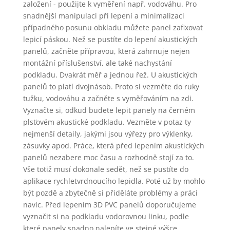
založení - použijte k vyměření např. vodováhu. Pro
snadnější manipulaci při lepení a minimalizaci
případného posunu obkladu můžete panel zafixovat
lepicí páskou. Než se pustíte do lepení akustických
panelů, začněte přípravou, která zahrnuje nejen
montážní příslušenství, ale také nachystání
podkladu. Dvakrát měř a jednou řež. U akustických
panelů to platí dvojnásob. Proto si vezměte do ruky
tužku, vodováhu a začněte s vyměřováním na zdi.
Vyznačte si, odkud budete lepit panely na černém
plsťovém akustické podkladu. Vezměte v potaz ty
nejmenší detaily, jakými jsou výřezy pro výklenky,
zásuvky apod. Práce, která před lepením akustických
panelů nezabere moc času a rozhodně stojí za to.
Vše totiž musí dokonale sedět, než se pustíte do
aplikace rychletvrdnoucího lepidla. Poté už by mohlo
být pozdě a zbytečně si přiděláte problémy a práci
navíc. Před lepením 3D PVC panelů doporučujeme
vyznačit si na podkladu vodorovnou linku, podle
které panely snadno nalepíte ve stejné výšce.