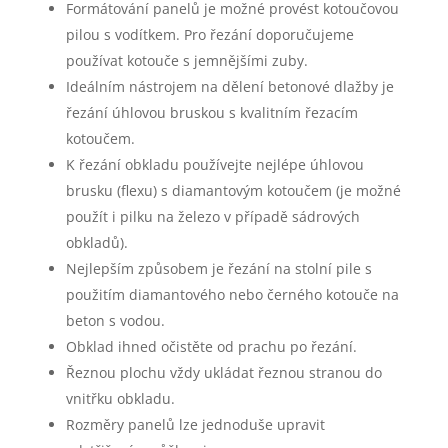
Formátování panelů je možné provést kotoučovou
pilou s vodítkem. Pro řezání doporučujeme
používat kotouče s jemnějšími zuby.
Ideálním nástrojem na dělení betonové dlažby je
řezání úhlovou bruskou s kvalitním řezacím
kotoučem.
K řezání obkladu používejte nejlépe úhlovou
brusku (flexu) s diamantovým kotoučem (je možné
použít i pilku na železo v případě sádrových
obkladů).
Nejlepším způsobem je řezání na stolní pile s
použitím diamantového nebo černého kotouče na
beton s vodou.
Obklad ihned očistěte od prachu po řezání.
Řeznou plochu vždy ukládat řeznou stranou do
vnitřku obkladu.
Rozměry panelů lze jednoduše upravit