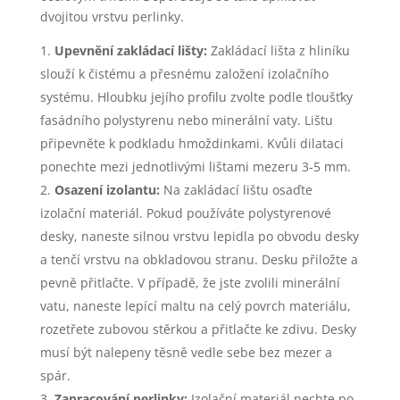
dvojitou vrstvu perlinky.
Upevnění zakládací lišty:
Zakládací lišta z hliníku
slouží k čistému a přesnému založení izolačního
systému. Hloubku jejího profilu zvolte podle tloušťky
fasádního polystyrenu nebo minerální vaty. Lištu
připevněte k podkladu hmoždinkami. Kvůli dilataci
ponechte mezi jednotlivými lištami mezeru 3-5 mm.
Osazení izolantu:
Na zakládací lištu osaďte
izolační materiál. Pokud používáte polystyrenové
desky, naneste silnou vrstvu lepidla po obvodu desky
a tenčí vrstvu na obkladovou stranu. Desku přiložte a
pevně přitlačte. V případě, že jste zvolili minerální
vatu, naneste lepící maltu na celý povrch materiálu,
rozetřete zubovou stěrkou a přitlačte ke zdivu. Desky
musí být nalepeny těsně vedle sebe bez mezer a
spár.
Zapracování perlinky:
Izolační materiál nechte po