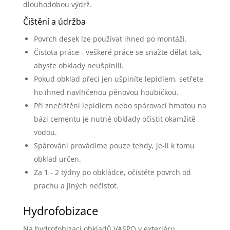
dlouhodobou výdrž.
Čištění a údržba
Povrch desek lze používat ihned po montáži.
Čistota práce - veškeré práce se snažte dělat tak,
abyste obklady neušpinili.
Pokud obklad přeci jen ušpiníte lepidlem, setřete
ho ihned navlhčenou pěnovou houbičkou.
Při znečištění lepidlem nebo spárovací hmotou na
bázi cementu je nutné obklady očistit okamžitě
vodou.
Spárování provádíme pouze tehdy, je-li k tomu
obklad určen.
Za 1 - 2 týdny po obkládce, očistěte povrch od
prachu a jiných nečistot.
Hydrofobizace
Na hydrofobizaci obkladů VASPO v exteriéru