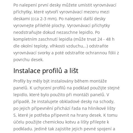
Po nalepení první desky můžete umístit vyrovnávací
příchytky, které vytvoří vyrovnávací mezeru mezi
deskami (cca 2-3 mm). Po nalepení další desky
vyrovnejte přilehlé plochy. Vyrovnávací příchytky
neodstraňujte dokud nezaschne lepidlo. Po
kompletním zaschnutí lepidla (může trvat 24 - 48 h
dle okolní teploty, vlhkosti vzduchu,..) odstraňte
vyrovnávací svorky a poté odstraňte ochrannou fólii z
povrchu desek.
Instalace profilů a lišt
Profily by měly být instalovány během montáže
panelů. K uchycení profilů na podklad použijte stejné
lepidlo, které bylo použito při montáži panelů. V
případě, že instalujete obkladové desky na schody,
po jejich připevnění přichází řada na hliníkové lišty
S, které je potřeba připevnit na hrany desek. K tomu
účelu použijte chemickou kotvu a lišty přilepte k
podkladu. Jedině tak zajistíte jejich pevné spojení a