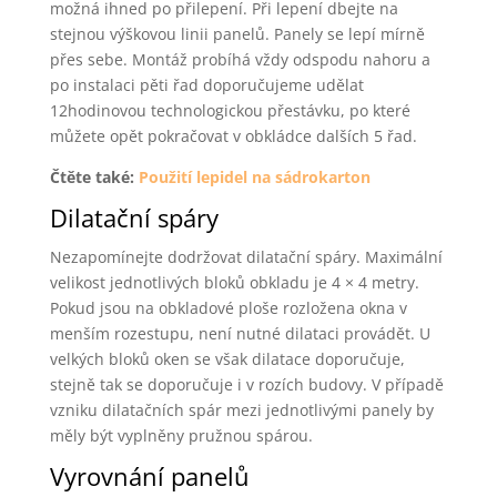
možná ihned po přilepení. Při lepení dbejte na
stejnou výškovou linii panelů. Panely se lepí mírně
přes sebe. Montáž probíhá vždy odspodu nahoru a
po instalaci pěti řad doporučujeme udělat
12hodinovou technologickou přestávku, po které
můžete opět pokračovat v obkládce dalších 5 řad.
Čtěte také:
Použití lepidel na sádrokarton
Dilatační spáry
Nezapomínejte dodržovat dilatační spáry. Maximální
velikost jednotlivých bloků obkladu je 4 × 4 metry.
Pokud jsou na obkladové ploše rozložena okna v
menším rozestupu, není nutné dilataci provádět. U
velkých bloků oken se však dilatace doporučuje,
stejně tak se doporučuje i v rozích budovy. V případě
vzniku dilatačních spár mezi jednotlivými panely by
měly být vyplněny pružnou spárou.
Vyrovnání panelů