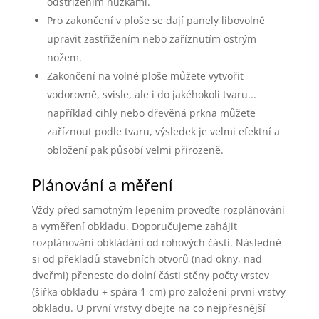
odstřižením nůžkami.
Pro zakončení v ploše se dají panely libovolně
upravit zastřižením nebo zaříznutím ostrým
nožem.
Zakončení na volné ploše můžete vytvořit
vodorovně, svisle, ale i do jakéhokoli tvaru...
například cihly nebo dřevěná prkna můžete
zaříznout podle tvaru, výsledek je velmi efektní a
obložení pak působí velmi přirozeně.
Plánování a měření
Vždy před samotným lepením proveďte rozplánování
a vyměření obkladu. Doporučujeme zahájit
rozplánování obkládání od rohových částí. Následně
si od překladů stavebních otvorů (nad okny, nad
dveřmi) přeneste do dolní části stěny počty vrstev
(šířka obkladu + spára 1 cm) pro založení první vrstvy
obkladu. U první vrstvy dbejte na co nejpřesnější