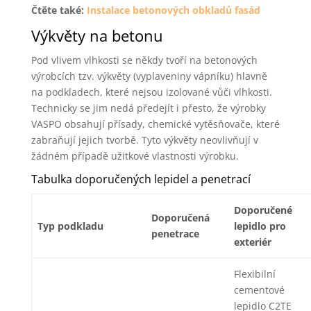
Čtěte také:
Instalace betonových obkladů fasád
Výkvěty na betonu
Pod vlivem vlhkosti se někdy tvoří na betonových
výrobcích tzv. výkvěty (vyplaveniny vápníku) hlavně
na podkladech, které nejsou izolované vůči vlhkosti.
Technicky se jim nedá předejít i přesto, že výrobky
VASPO obsahují přísady, chemické vytěsňovače, které
zabraňují jejich tvorbě. Tyto výkvěty neovlivňují v
žádném případě užitkové vlastnosti výrobku.
Tabulka doporučených lepidel a penetrací
Doporučené
Doporučená
Typ podkladu
lepidlo pro
penetrace
exteriér
Flexibilní
cementové
lepidlo C2TE