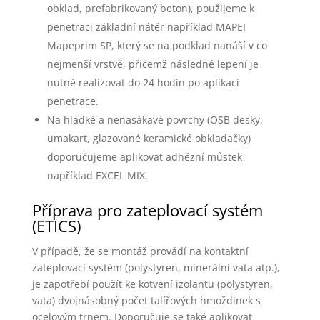
obklad, prefabrikovaný beton), použijeme k
penetraci základní nátěr například MAPEI
Mapeprim SP, který se na podklad nanáší v co
nejmenší vrstvě, přičemž následné lepení je
nutné realizovat do 24 hodin po aplikaci
penetrace.
Na hladké a nenasákavé povrchy (OSB desky,
umakart, glazované keramické obkladačky)
doporučujeme aplikovat adhézní můstek
například EXCEL MIX.
Příprava pro zateplovací systém
(ETICS)
V případě, že se montáž provádí na kontaktní
zateplovací systém (polystyren, minerální vata atp.),
je zapotřebí použít ke kotvení izolantu (polystyren,
vata) dvojnásobný počet talířových hmoždinek s
ocelovým trnem. Doporučuje se také aplikovat