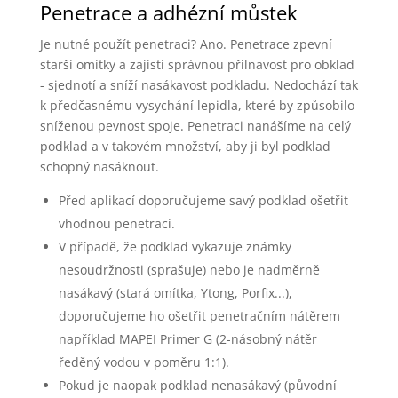
Penetrace a adhézní můstek
Je nutné použít penetraci? Ano. Penetrace zpevní
starší omítky a zajistí správnou přilnavost pro obklad
- sjednotí a sníží nasákavost podkladu. Nedochází tak
k předčasnému vysychání lepidla, které by způsobilo
sníženou pevnost spoje. Penetraci nanášíme na celý
podklad a v takovém množství, aby ji byl podklad
schopný nasáknout.
Před aplikací doporučujeme savý podklad ošetřit
vhodnou penetrací.
V případě, že podklad vykazuje známky
nesoudržnosti (sprašuje) nebo je nadměrně
nasákavý (stará omítka, Ytong, Porfix...),
doporučujeme ho ošetřit penetračním nátěrem
například MAPEI Primer G (2-násobný nátěr
ředěný vodou v poměru 1:1).
Pokud je naopak podklad nenasákavý (původní