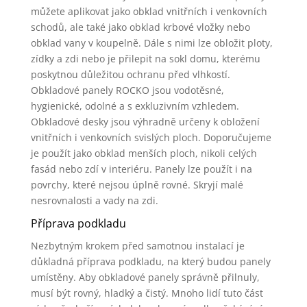
můžete aplikovat jako obklad vnitřních i venkovních
schodů, ale také jako obklad krbové vložky nebo
obklad vany v koupelně. Dále s nimi lze obložit ploty,
zídky a zdi nebo je přilepit na sokl domu, kterému
poskytnou důležitou ochranu před vlhkostí.
Obkladové panely ROCKO jsou vodotěsné,
hygienické, odolné a s exkluzivním vzhledem.
Obkladové desky jsou výhradně určeny k obložení
vnitřních i venkovních svislých ploch. Doporučujeme
je použít jako obklad menších ploch, nikoli celých
fasád nebo zdí v interiéru. Panely lze použít i na
povrchy, které nejsou úplně rovné. Skryjí malé
nesrovnalosti a vady na zdi.
Příprava podkladu
Nezbytným krokem před samotnou instalací je
důkladná příprava podkladu, na který budou panely
umístěny. Aby obkladové panely správně přilnuly,
musí být rovný, hladký a čistý. Mnoho lidí tuto část