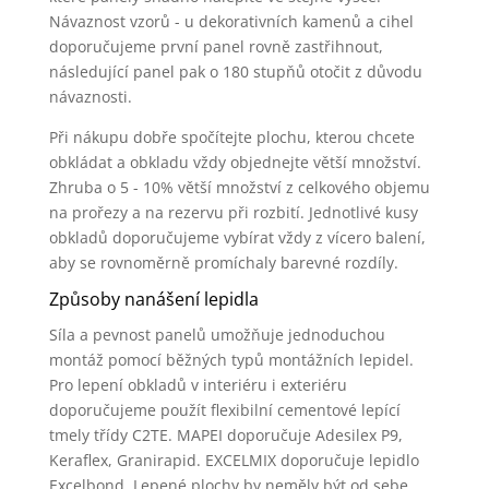
Návaznost vzorů - u dekorativních kamenů a cihel
doporučujeme první panel rovně zastřihnout,
následující panel pak o 180 stupňů otočit z důvodu
návaznosti.
Při nákupu dobře spočítejte plochu, kterou chcete
obkládat a obkladu vždy objednejte větší množství.
Zhruba o 5 - 10% větší množství z celkového objemu
na prořezy a na rezervu při rozbití. Jednotlivé kusy
obkladů doporučujeme vybírat vždy z vícero balení,
aby se rovnoměrně promíchaly barevné rozdíly.
Způsoby nanášení lepidla
Síla a pevnost panelů umožňuje jednoduchou
montáž pomocí běžných typů montážních lepidel.
Pro lepení obkladů v interiéru i exteriéru
doporučujeme použít flexibilní cementové lepící
tmely třídy C2TE. MAPEI doporučuje Adesilex P9,
Keraflex, Granirapid. EXCELMIX doporučuje lepidlo
Excelbond. Lepené plochy by neměly být od sebe