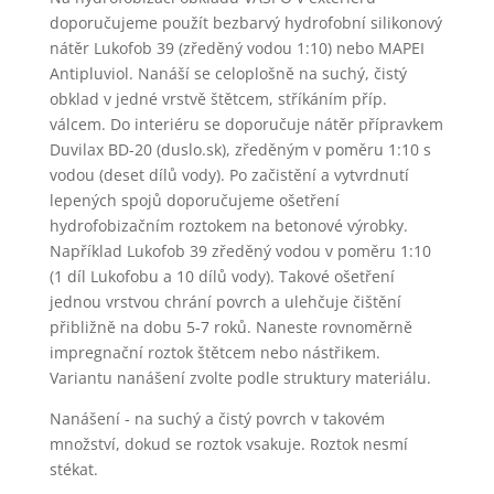
doporučujeme použít bezbarvý hydrofobní silikonový
nátěr Lukofob 39 (zředěný vodou 1:10) nebo MAPEI
Antipluviol. Nanáší se celoplošně na suchý, čistý
obklad v jedné vrstvě štětcem, stříkáním příp.
válcem. Do interiéru se doporučuje nátěr přípravkem
Duvilax BD-20 (duslo.sk), zředěným v poměru 1:10 s
vodou (deset dílů vody). Po začistění a vytvrdnutí
lepených spojů doporučujeme ošetření
hydrofobizačním roztokem na betonové výrobky.
Například Lukofob 39 zředěný vodou v poměru 1:10
(1 díl Lukofobu a 10 dílů vody). Takové ošetření
jednou vrstvou chrání povrch a ulehčuje čištění
přibližně na dobu 5-7 roků. Naneste rovnoměrně
impregnační roztok štětcem nebo nástřikem.
Variantu nanášení zvolte podle struktury materiálu.
Nanášení - na suchý a čistý povrch v takovém
množství, dokud se roztok vsakuje. Roztok nesmí
stékat.