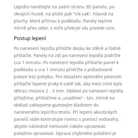
Lepidlo nanášejte na zadní stranu 3D panelu, po
okrajích hustě, na ploše pak "cik-cak", hlavně na
plochy, které přilnou k podkladu. Panely lepíme
mírně přes sebe, v míře překrytí vás povede vzor.
Postup lepení
Po nanesení lepidla přiložte desku ke stěně a řádně
přitlačte. Panely na zdi po nanesení lepidla podržte
cca 1 minutu. Po nanesení lepidla přitlačte panel k
podkladu a cca 1 minutu přidržte v požadované
poloze bez pohybu. Pro dosažení optimální pevnosti
přitlačte lepené prvky k sobě tak, aby mezi nimi byla
větrací mezera 2 - 3 mm. Obklad po nanesení lepidla
přiložíme, přitlačíme a „usadíme“ - tzn. mírně na
obklad zaklepeme gumovým kladivem do
naneseného lepícího tmelu. Při lepení akustických
panelů stále kontrolujte rovinu s pomocí vodováhy,
abyste následně nemuseli cokoliv upravovat,
potažmo opravovat. Oprava chybného položení je