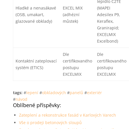
lepidlo C2TE
Hladké a nenasákavé
EXCEL MIX
(MAPEI
(OSB, umakart,
(adhézní
Adesilex P9,
glazované obklady)
můstek)
Keraflex,
Granirapid;
EXCELMIX
Excelbond)
Dle
Dle
Kontaktní zateplovací
certifikovaného
certifikovaného
systém (ETICS)
postupu
postupu
EXCELMIX
EXCELMIX
tags:
#
lepení
#
obkladových
#
panelů
#
exteriér
#
návod
Oblíbené příspěvky:
Zateplení a rekonstrukce fasád v Karlových Varech
Vše o prodeji betonových sloupů