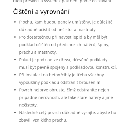
ráda přeskočí a výsledek pak není podle očekávání.
Čištění a vyrovnání
Plochu, kam budou panely umístěny, je důležité
důkladně očistit od nečistot a mastnoty.
Pro dostatečnou přilnavost lepidla by měl být
podklad očištěn od předchozích nátěrů, špíny,
prachu a mastnoty.
Pokud je podklad ze dřeva, dřevěné podklady
musí být pevně spojeny s podkladovou konstrukcí.
Při instalaci na beton/cihly je třeba všechny
vypoukliny podkladu odstranit broušením.
Povrch nejprve obruste, čímž odstraníte nejen
případné nerovnosti, ale také staré nátěry a jiné
nečistoty.
Následně celý povrch důkladně vysajte, abyste ho
zbavili vzniklého prachu.