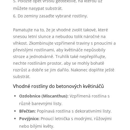
Položte opět vrstvu geotextilie, na kterou už
můžete nasypat substrát.
Do zeminy zasaďte vybrané rostliny.
Pamatujte na to, že je vhodné zvolit takové, které
snesou letní slunce a nebudou tolik náročné na
vlhkost. Zkombinujte vzpřímené traviny s pnoucími a
převislými rostlinami, aby květináče nepůsobily
stroze a jednotvárně. Truhlík také nepřeplňujte,
nechte rostlinám prostor, aby se mohly bohatě
rozrůst a dobře se jim dařilo. Nakonec doplňte ještě
substrát.
Vhodné rostliny do betonových květináčů
Ozdobnice (Miscanthus):
Vzpřímená rostlina s
různě barevnými listy.
Břečťan:
Popínavá rostlina s dekorativními listy.
Povýjnice:
Pnoucí letnička s modrými, růžovými
nebo bílými květy.