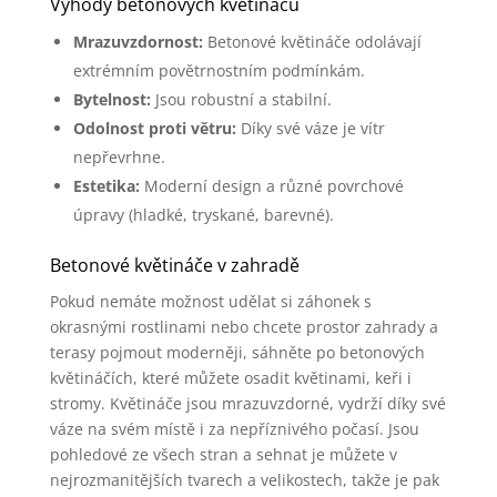
Výhody betonových květináčů
Mrazuvzdornost:
Betonové květináče odolávají
extrémním povětrnostním podmínkám.
Bytelnost:
Jsou robustní a stabilní.
Odolnost proti větru:
Díky své váze je vítr
nepřevrhne.
Estetika:
Moderní design a různé povrchové
úpravy (hladké, tryskané, barevné).
Betonové květináče v zahradě
Pokud nemáte možnost udělat si záhonek s
okrasnými rostlinami nebo chcete prostor zahrady a
terasy pojmout moderněji, sáhněte po betonových
květináčích, které můžete osadit květinami, keři i
stromy. Květináče jsou mrazuvzdorné, vydrží díky své
váze na svém místě i za nepříznivého počasí. Jsou
pohledové ze všech stran a sehnat je můžete v
nejrozmanitějších tvarech a velikostech, takže je pak