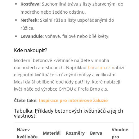
Kostřava:
Suchomilná tráva s listy zbarvenými do
modrého nebo šedého odstínu.
Netřesk:
Skalní růže s listy uspořádanými do
růžice.
Levandule:
Voňavé, fialové nebo bílé květy.
Kde nakoupit?
Moderní betonové květináče najdete v mnoha
obchodech a e-shopech. Například
harasim.cz
nabízí
elegantní květináče s různými motivy a velikostmi.
Mezi další oblíbené obchody patří ty, které nabízejí
květináče od výrobce C4YOU a Prefa Brno a.s.
Čtěte také:
Inspirace pro interiérové žaluzie
Tabulka: Příklady betonových květináčů a jejich
vlastností
Název
Vhodné
Materiál
Rozměry
Barva
květináče
pro