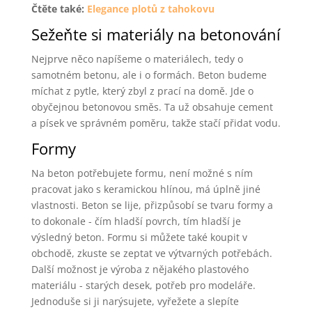
Čtěte také:
Elegance plotů z tahokovu
Sežeňte si materiály na betonování
Nejprve něco napíšeme o materiálech, tedy o
samotném betonu, ale i o formách. Beton budeme
míchat z pytle, který zbyl z prací na domě. Jde o
obyčejnou betonovou směs. Ta už obsahuje cement
a písek ve správném poměru, takže stačí přidat vodu.
Formy
Na beton potřebujete formu, není možné s ním
pracovat jako s keramickou hlínou, má úplně jiné
vlastnosti. Beton se lije, přizpůsobí se tvaru formy a
to dokonale - čím hladší povrch, tím hladší je
výsledný beton. Formu si můžete také koupit v
obchodě, zkuste se zeptat ve výtvarných potřebách.
Další možnost je výroba z nějakého plastového
materiálu - starých desek, potřeb pro modeláře.
Jednoduše si ji narýsujete, vyřežete a slepíte