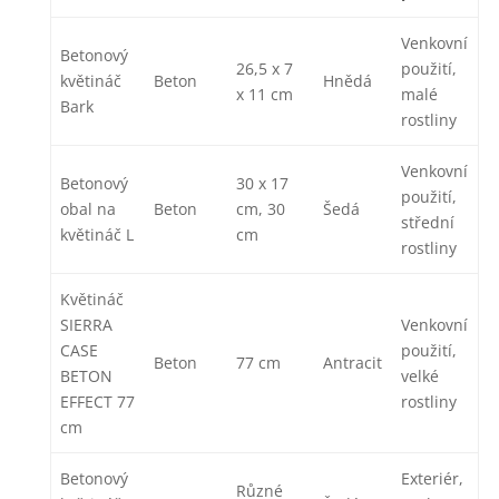
Venkovní
Betonový
26,5 x 7
použití,
květináč
Beton
Hnědá
x 11 cm
malé
Bark
rostliny
Venkovní
Betonový
30 x 17
použití,
obal na
Beton
cm, 30
Šedá
střední
květináč L
cm
rostliny
Květináč
SIERRA
Venkovní
CASE
použití,
Beton
77 cm
Antracit
BETON
velké
EFFECT 77
rostliny
cm
Betonový
Exteriér,
Různé