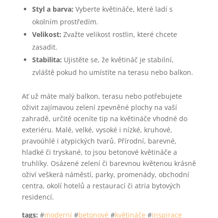
Styl a barva:
Vyberte květináče, které ladí s
okolním prostředím.
Velikost:
Zvažte velikost rostlin, které chcete
zasadit.
Stabilita:
Ujistěte se, že květináč je stabilní,
zvláště pokud ho umístíte na terasu nebo balkon.
Ať už máte malý balkon, terasu nebo potřebujete
oživit zajímavou zelení zpevněné plochy na vaší
zahradě, určitě oceníte tip na květináče vhodné do
exteriéru. Malé, velké, vysoké i nízké, kruhové,
pravoúhlé i atypických tvarů. Přírodní, barevné,
hladké či tryskané, to jsou betonové květináče a
truhlíky. Osázené zelení či barevnou květenou krásně
oživí veškerá náměstí, parky, promenády, obchodní
centra, okolí hotelů a restaurací či atria bytových
residencí.
tags:
#
moderní
#
betonové
#
květináče
#
inspirace