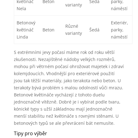
květináč
Beton
Šedá
parky,
varianty
Nela
náměstí
Betonový
Exteriér,
Různé
květináč
Beton
Šedá
parky,
varianty
Linda
náměstí
S extrémními jevy počasí máme rok od roku větší
zkušenosti. Nezajištěné nádoby velkých rozměrů,
mohou při větrném počasí ohrožovat majetek i zdraví
kolemjdoucích. Vhodnější pro exteriérové použití
jsou tak těžší materiály, jako terakota nebo beton. U
terakoty bývá problém s malou odolností vůči mrazu.
Betonové květináče vycházejí z tohoto duelu
jednoznačně vítězně. Dobré je i vybírat podle tvaru,
kónické typy s užší základnou mají jednoznačně
menší stabilitu než květináče s rovnými stěnami. U
betonových typů se ale převrácení bát nemusíte.
Tipy pro výběr