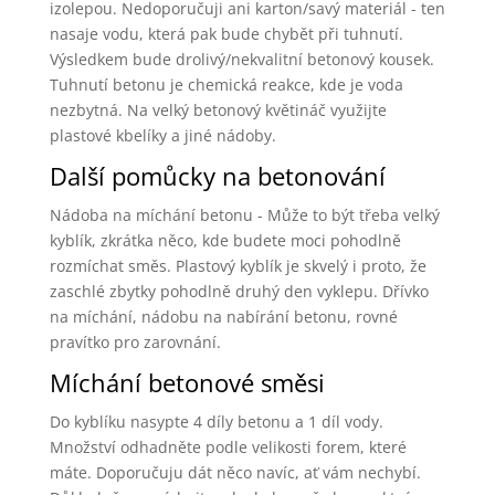
izolepou. Nedoporučuji ani karton/savý materiál - ten
nasaje vodu, která pak bude chybět při tuhnutí.
Výsledkem bude drolivý/nekvalitní betonový kousek.
Tuhnutí betonu je chemická reakce, kde je voda
nezbytná. Na velký betonový květináč využijte
plastové kbelíky a jiné nádoby.
Další pomůcky na betonování
Nádoba na míchání betonu - Může to být třeba velký
kyblík, zkrátka něco, kde budete moci pohodlně
rozmíchat směs. Plastový kyblík je skvelý i proto, že
zaschlé zbytky pohodlně druhý den vyklepu. Dřívko
na míchání, nádobu na nabírání betonu, rovné
pravítko pro zarovnání.
Míchání betonové směsi
Do kyblíku nasypte 4 díly betonu a 1 díl vody.
Množství odhadněte podle velikosti forem, které
máte. Doporučuju dát něco navíc, ať vám nechybí.