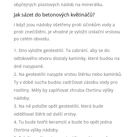
obyčejných plastových nádob na minerálku.
Jak sázet do betonových květináčů?
I když jsou nádoby ošetřeny proti účinkům vody a
proti znečištění, je vhodné je vyložit izolační vrstvou
po celém obvodu.
Dno vyložte geotextilií. Ta zabrání, aby se do
odtokového otvoru dostaly kamínky, které budou na
dně nasypané.
Na geotextilii nasypte vrstvu štěrku nebo kamínků.
Ty v době sucha budou zadržovat zásobu vody pro
rostliny. Měly by zaplňovat zhruba čtvrtinu výšky
nádoby.
Na ně položte opět geotextilii, která bude
oddělovat štěrk od další vrstvy.
Tu bude tvořit keramzit a bude ho opět jedna
čtvrtina výšky nádoby.