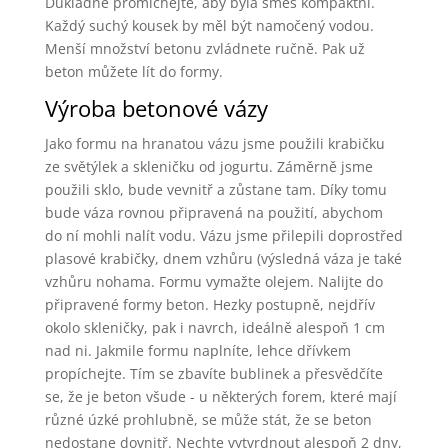
Důkladně promíchejte, aby byla směs kompaktní.
Každý suchý kousek by měl být namočený vodou.
Menší množství betonu zvládnete ručně. Pak už
beton můžete lít do formy.
Výroba betonové vázy
Jako formu na hranatou vázu jsme použili krabičku
ze světýlek a skleničku od jogurtu. Záměrně jsme
použili sklo, bude vevnitř a zůstane tam. Díky tomu
bude váza rovnou připravená na použití, abychom
do ní mohli nalít vodu. Vázu jsme přilepili doprostřed
plasové krabičky, dnem vzhůru (výsledná váza je také
vzhůru nohama. Formu vymažte olejem. Nalijte do
připravené formy beton. Hezky postupně, nejdřív
okolo skleničky, pak i navrch, ideálně alespoň 1 cm
nad ni. Jakmile formu naplníte, lehce dřívkem
propíchejte. Tím se zbavíte bublinek a přesvědčíte
se, že je beton všude - u některých forem, které mají
různé úzké prohlubně, se může stát, že se beton
nedostane dovnitř. Nechte vytvrdnout alespoň 2 dny,