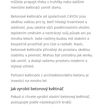
můžete propojit třeba s truhlíky nebo dalšími
menšími květináči uvnitř domu.
Betonové květináče od společnosti C4YOU jsou
skvělou volbou pro ty, kteří hledají trvanlivost a
odolnost. Jsou odolné vůči povětrnostním vlivům,
teplotním změnám a neztrácejí svůj půvab ani po
mnoha letech. Vaše rostliny budou mít stabilní a
bezpečné prostředí pro růst a rozkvět. Navíc,
betonové květináče přinášejí do prostoru skvělou
stabilitu a pevnost. Mohou být umístěny jak venku,
tak uvnitř, a dodají vašemu prostoru moderní a
stylový vzhled.
Pořízení květináče z architektonického betonu je
investicí na mnoho let.
Jak vyrobit betonový květináč
Pokud si chcete vyrobit vlastní betonový květináč,
postupujte podle následujících kroků: