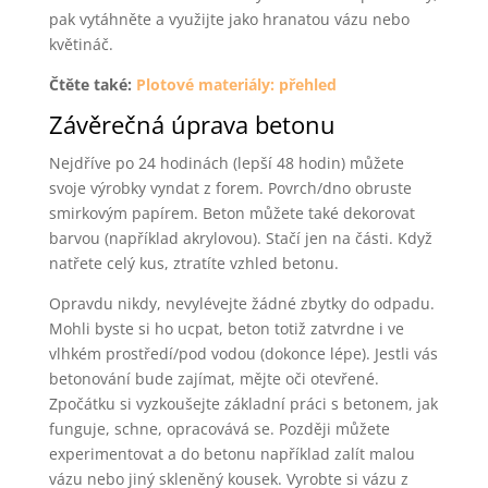
pak vytáhněte a využijte jako hranatou vázu nebo
květináč.
Čtěte také:
Plotové materiály: přehled
Závěrečná úprava betonu
Nejdříve po 24 hodinách (lepší 48 hodin) můžete
svoje výrobky vyndat z forem. Povrch/dno obruste
smirkovým papírem. Beton můžete také dekorovat
barvou (například akrylovou). Stačí jen na části. Když
natřete celý kus, ztratíte vzhled betonu.
Opravdu nikdy, nevylévejte žádné zbytky do odpadu.
Mohli byste si ho ucpat, beton totiž zatvrdne i ve
vlhkém prostředí/pod vodou (dokonce lépe). Jestli vás
betonování bude zajímat, mějte oči otevřené.
Zpočátku si vyzkoušejte základní práci s betonem, jak
funguje, schne, opracovává se. Později můžete
experimentovat a do betonu například zalít malou
vázu nebo jiný skleněný kousek. Vyrobte si vázu z