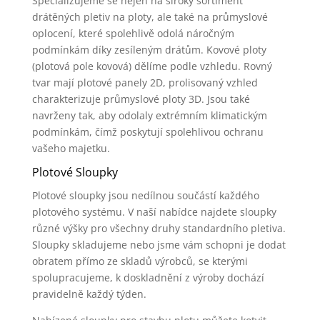
Specializujeme se nejen na široký sortiment
drátěných pletiv na ploty, ale také na průmyslové
oplocení, které spolehlivě odolá náročným
podmínkám díky zesíleným drátům. Kovové ploty
(plotová pole kovová) dělíme podle vzhledu. Rovný
tvar mají plotové panely 2D, prolisovaný vzhled
charakterizuje průmyslové ploty 3D. Jsou také
navrženy tak, aby odolaly extrémním klimatickým
podmínkám, čímž poskytují spolehlivou ochranu
vašeho majetku.
Plotové Sloupky
Plotové sloupky jsou nedílnou součástí každého
plotového systému. V naší nabídce najdete sloupky
různé výšky pro všechny druhy standardního pletiva.
Sloupky skladujeme nebo jsme vám schopni je dodat
obratem přímo ze skladů výrobců, se kterými
spolupracujeme, k doskladnění z výroby dochází
pravidelně každý týden.