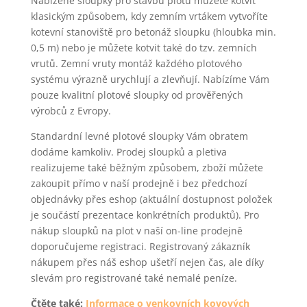
Nabízené sloupky pro stavbu plotu můžete kotvit
klasickým způsobem, kdy zemním vrtákem vytvoříte
kotevní stanoviště pro betonáž sloupku (hloubka min.
0,5 m) nebo je můžete kotvit také do tzv. zemních
vrutů. Zemní vruty montáž každého plotového
systému výrazně urychlují a zlevňují. Nabízíme Vám
pouze kvalitní plotové sloupky od prověřených
výrobců z Evropy.
Standardní levné plotové sloupky Vám obratem
dodáme kamkoliv. Prodej sloupků a pletiva
realizujeme také běžným způsobem, zboží můžete
zakoupit přímo v naší prodejně i bez předchozí
objednávky přes eshop (aktuální dostupnost položek
je součástí prezentace konkrétních produktů). Pro
nákup sloupků na plot v naší on-line prodejně
doporučujeme registraci. Registrovaný zákazník
nákupem přes náš eshop ušetří nejen čas, ale díky
slevám pro registrované také nemalé peníze.
Čtěte také:
Informace o venkovních kovových