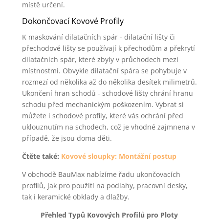
místě určení.
Dokončovací Kovové Profily
K maskování dilatačních spár - dilatační lišty či
přechodové lišty se používají k přechodům a překrytí
dilatačních spár, které zbyly v průchodech mezi
místnostmi. Obvykle dilatační spára se pohybuje v
rozmezí od několika až do několika desítek milimetrů.
Ukončení hran schodů - schodové lišty chrání hranu
schodu před mechanickým poškozením. Vybrat si
můžete i schodové profily, které vás ochrání před
uklouznutím na schodech, což je vhodné zajmnena v
případě, že jsou doma děti.
Čtěte také:
Kovové sloupky: Montážní postup
V obchodě BauMax nabízíme řadu ukončovacích
profilů, jak pro použití na podlahy, pracovní desky,
tak i keramické obklady a dlažby.
Přehled Typů Kovových Profilů pro Ploty