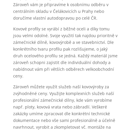
Zároveň vám je připravíme k osobnímu odběru v
centrálním skladu v Čelákovicích u Prahy nebo
doručíme vlastní autodopravou po celé ČR.
Kovové profily se vyrábí z běžné oceli a díky tomu
jsou velmi odolné. Svoje využití tak najdou prioritně v
zámečnické dílně, kovovýrobě a ve stavebnictví. Dle
konkrétního tvaru profilu pak rozlišujeme, o jaký
druh ocelového profilu se jedná. Každý materiál jsme
zároveň schopni zajistit dle individuální dohody a
nabídnout vám při větších odběrech velkoobchodní
ceny.
Zároveň můžete využít služeb naší kovovýroby za
zvýhodněné ceny. Využijte komplexních služeb naší
profesionální zámečnické dílny, kde vám vyrobíme
např. ploty, kovová vrata nebo zábradlí. Veškeré
zakázky umíme zpracovat dle konkrétní technické
dokumentace nebo vše sami profesionálně a účelně
navrhnout, vyrobit a zkompletovat vč. montáže na