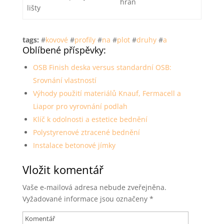
hran
lišty
tags:
#
kovové
#
profily
#
na
#
plot
#
druhy
#
a
Oblíbené příspěvky:
OSB Finish deska versus standardní OSB:
Srovnání vlastností
Výhody použití materiálů Knauf, Fermacell a
Liapor pro vyrovnání podlah
Klíč k odolnosti a estetice bednění
Polystyrenové ztracené bednění
Instalace betonové jímky
Vložit komentář
Vaše e-mailová adresa nebude zveřejněna.
Vyžadované informace jsou označeny
*