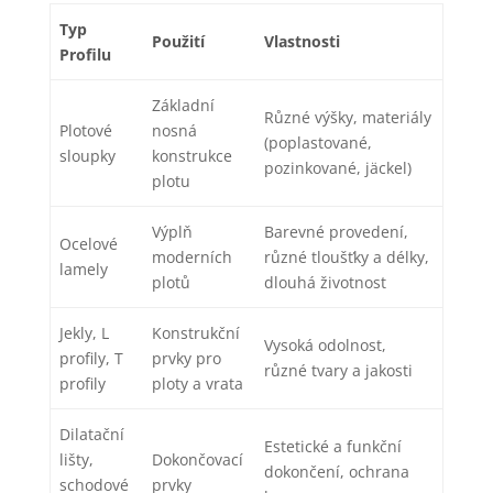
Typ
Použití
Vlastnosti
Profilu
Základní
Různé výšky, materiály
Plotové
nosná
(poplastované,
sloupky
konstrukce
pozinkované, jäckel)
plotu
Výplň
Barevné provedení,
Ocelové
moderních
různé tloušťky a délky,
lamely
plotů
dlouhá životnost
Jekly, L
Konstrukční
Vysoká odolnost,
profily, T
prvky pro
různé tvary a jakosti
profily
ploty a vrata
Dilatační
Estetické a funkční
lišty,
Dokončovací
dokončení, ochrana
schodové
prvky