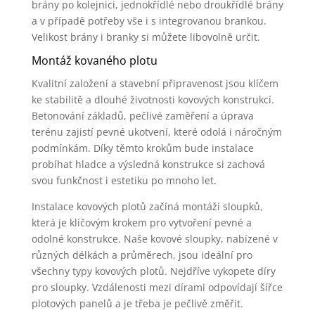
brány po kolejnici, jednokřídlé nebo droukřídlé brány
a v případě potřeby vše i s integrovanou brankou.
Velikost brány i branky si můžete libovolně určit.
Montáž kovaného plotu
Kvalitní založení a stavební připravenost jsou klíčem
ke stabilitě a dlouhé životnosti kovových konstrukcí.
Betonování základů, pečlivé zaměření a úprava
terénu zajistí pevné ukotvení, které odolá i náročným
podmínkám. Díky těmto krokům bude instalace
probíhat hladce a výsledná konstrukce si zachová
svou funkčnost i estetiku po mnoho let.
Instalace kovových plotů začíná montáží sloupků,
která je klíčovým krokem pro vytvoření pevné a
odolné konstrukce. Naše kovové sloupky, nabízené v
různých délkách a průměrech, jsou ideální pro
všechny typy kovových plotů. Nejdříve vykopete díry
pro sloupky. Vzdálenosti mezi dírami odpovídají šířce
plotových panelů a je třeba je pečlivě změřit.