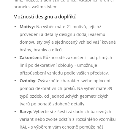
branek s vaším stylem.
Možnosti designu a doplňků
Motivy:
Na výběr máte 21 motivů, jejichž
provedení a detaily designu dodají vašemu
domovu stylový a sjednocený vzhled vaší kované
brány, branky a dílců.
Zakončení:
Různorodé zakončení - od přímých
linií po dekorativní oblouky - umožňuje
přizpůsobení vzhledu podle vašich představ.
Ozdoby:
Zvýrazněte charakter svého oplocení
pomocí dekorativních prvků. Na výběr máte 39
typů ozdob, od jednoduchých geometrických
tvarů po bohatě zdobené detaily.
Barvy:
Vyberte si z šesti základních barevných
variant nebo zvolte odstín z rozsáhlého vzorníku
RAL - s výběrem vám ochotně pomůže náš