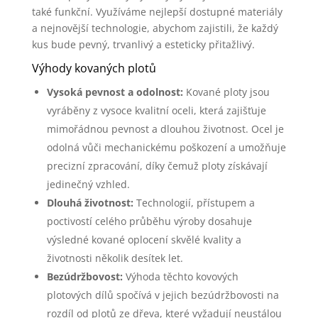
také funkční. Využíváme nejlepší dostupné materiály
a nejnovější technologie, abychom zajistili, že každý
kus bude pevný, trvanlivý a esteticky přitažlivý.
Výhody kovaných plotů
Vysoká pevnost a odolnost:
Kované ploty jsou
vyráběny z vysoce kvalitní oceli, která zajišťuje
mimořádnou pevnost a dlouhou životnost. Ocel je
odolná vůči mechanickému poškození a umožňuje
precizní zpracování, díky čemuž ploty získávají
jedinečný vzhled.
Dlouhá životnost:
Technologií, přístupem a
poctivostí celého průběhu výroby dosahuje
výsledné kované oplocení skvělé kvality a
životnosti několik desítek let.
Bezúdržbovost:
Výhoda těchto kovových
plotových dílů spočívá v jejich bezúdržbovosti na
rozdíl od plotů ze dřeva, které vyžadují neustálou