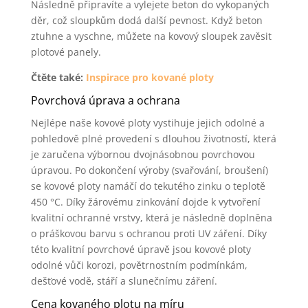
Následně připravíte a vylejete beton do vykopaných
děr, což sloupkům dodá další pevnost. Když beton
ztuhne a vyschne, můžete na kovový sloupek zavěsit
plotové panely.
Čtěte také:
Inspirace pro kované ploty
Povrchová úprava a ochrana
Nejlépe naše kovové ploty vystihuje jejich odolné a
pohledově plné provedení s dlouhou životností, která
je zaručena výbornou dvojnásobnou povrchovou
úpravou. Po dokončení výroby (svařování, broušení)
se kovové ploty namáčí do tekutého zinku o teplotě
450 °C. Díky žárovému zinkování dojde k vytvoření
kvalitní ochranné vrstvy, která je následně doplněna
o práškovou barvu s ochranou proti UV záření. Díky
této kvalitní povrchové úpravě jsou kovové ploty
odolné vůči korozi, povětrnostním podmínkám,
dešťové vodě, stáří a slunečnímu záření.
Cena kovaného plotu na míru