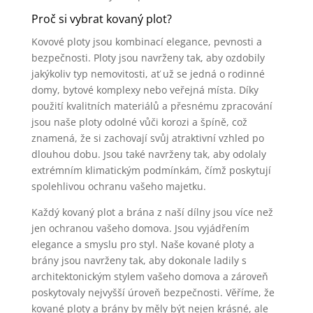
Proč si vybrat kovaný plot?
Kovové ploty jsou kombinací elegance, pevnosti a
bezpečnosti. Ploty jsou navrženy tak, aby ozdobily
jakýkoliv typ nemovitosti, ať už se jedná o rodinné
domy, bytové komplexy nebo veřejná místa. Díky
použití kvalitních materiálů a přesnému zpracování
jsou naše ploty odolné vůči korozi a špíně, což
znamená, že si zachovají svůj atraktivní vzhled po
dlouhou dobu. Jsou také navrženy tak, aby odolaly
extrémním klimatickým podmínkám, čímž poskytují
spolehlivou ochranu vašeho majetku.
Každý kovaný plot a brána z naší dílny jsou více než
jen ochranou vašeho domova. Jsou vyjádřením
elegance a smyslu pro styl. Naše kované ploty a
brány jsou navrženy tak, aby dokonale ladily s
architektonickým stylem vašeho domova a zároveň
poskytovaly nejvyšší úroveň bezpečnosti. Věříme, že
kované ploty a brány by měly být nejen krásné, ale