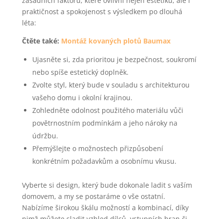
zásadních faktorů, které ovlivní nejen estetiku, ale i
praktičnost a spokojenost s výsledkem po dlouhá
léta:
Čtěte také:
Montáž kovaných plotů Baumax
Ujasněte si, zda prioritou je bezpečnost, soukromí
nebo spíše estetický doplněk.
Zvolte styl, který bude v souladu s architekturou
vašeho domu i okolní krajinou.
Zohledněte odolnost použitého materiálu vůči
povětrnostním podmínkám a jeho nároky na
údržbu.
Přemýšlejte o možnostech přizpůsobení
konkrétním požadavkům a osobnímu vkusu.
Vyberte si design, který bude dokonale ladit s vaším
domovem, a my se postaráme o vše ostatní.
Nabízíme širokou škálu možností a kombinací, díky
nimž můžete sladit vzhled dílců, vstupních bran či