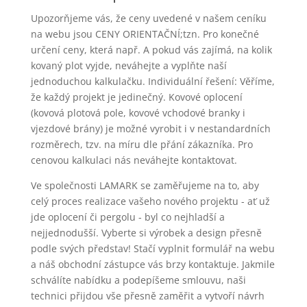
Upozorňjeme vás, že ceny uvedené v našem ceníku
na webu jsou CENY ORIENTAČNÍ;tzn. Pro konečné
určení ceny, která např. A pokud vás zajímá, na kolik
kovaný plot vyjde, neváhejte a vyplňte naší
jednoduchou kalkulačku. Individuální řešení: Věříme,
že každý projekt je jedinečný. Kovové oplocení
(kovová plotová pole, kovové vchodové branky i
vjezdové brány) je možné vyrobit i v nestandardních
rozměrech, tzv. na míru dle přání zákazníka. Pro
cenovou kalkulaci nás neváhejte kontaktovat.
Ve společnosti LAMARK se zaměřujeme na to, aby
celý proces realizace vašeho nového projektu - ať už
jde oplocení či pergolu - byl co nejhladší a
nejjednodušší. Vyberte si výrobek a design přesně
podle svých představ! Stačí vyplnit formulář na webu
a náš obchodní zástupce vás brzy kontaktuje. Jakmile
schválíte nabídku a podepíšeme smlouvu, naši
technici přijdou vše přesně zaměřit a vytvoří návrh