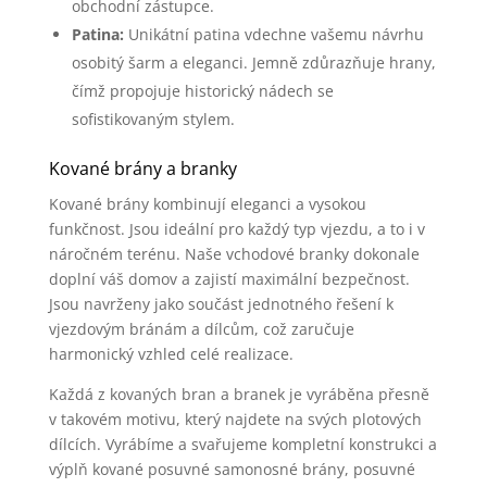
obchodní zástupce.
Patina:
Unikátní patina vdechne vašemu návrhu
osobitý šarm a eleganci. Jemně zdůrazňuje hrany,
čímž propojuje historický nádech se
sofistikovaným stylem.
Kované brány a branky
Kované brány kombinují eleganci a vysokou
funkčnost. Jsou ideální pro každý typ vjezdu, a to i v
náročném terénu. Naše vchodové branky dokonale
doplní váš domov a zajistí maximální bezpečnost.
Jsou navrženy jako součást jednotného řešení k
vjezdovým bránám a dílcům, což zaručuje
harmonický vzhled celé realizace.
Každá z kovaných bran a branek je vyráběna přesně
v takovém motivu, který najdete na svých plotových
dílcích. Vyrábíme a svařujeme kompletní konstrukci a
výplň kované posuvné samonosné brány, posuvné