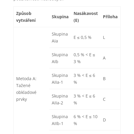
Způsob
Nasákavost
Skupina
Příloha
vytváření
(E)
Skupina
E ≤ 0,5 %
L
AIa
Skupina
0,5 % < E ≤
A
AIb
3 %
Skupina
3 % < E ≤ 6
Metoda A:
B
AIIa-1
%
Tažené
obkladové
Skupina
3 % < E ≤ 6
prvky
C
AIIa-2
%
Skupina
6 % < E ≤ 10
D
AIIb-1
%