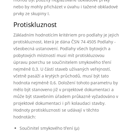
nebo by mohly přicházet v úvahu i tažené obkladové
prvky ze skupiny I.
Protiskluznost
Základním hodnotícím kritériem pro podlahy je jejich
protiskluznost, která je dána ČSN 74 4505 Podlahy -
všeobecná ustanovení. Podlahy všech bytových a
pobytových místností musí mít protiskluzovou
úpravu povrchu se součinitelem smykového tření
nejméně 0,3. U částí staveb užívaných veřejností,
včetně pasáží a krytých průchodů, musí být tato
hodnota nejméně 0,6. Doložení tohoto parametru by
mělo být stanoveno již v projektové dokumentaci a
může být stavebním úřadem průkazně vyžadováno v
projektové dokumentaci i při kolaudaci stavby.
Hodnoty protiskluznosti se udávají v těchto
hodnotách:
Součinitel smykového tření (µ)