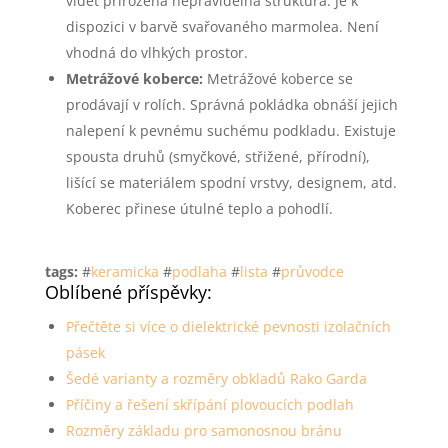
vidět přirozená nepravidelná struktura. Je k
dispozici v barvě svařovaného marmolea. Není
vhodná do vlhkých prostor.
Metrážové koberce:
Metrážové koberce se
prodávají v rolích. Správná pokládka obnáší jejich
nalepení k pevnému suchému podkladu. Existuje
spousta druhů (smyčkové, střižené, přírodní),
lišící se materiálem spodní vrstvy, designem, atd.
Koberec přinese útulné teplo a pohodlí.
tags:
#
keramicka
#
podlaha
#
lista
#
průvodce
Oblíbené příspěvky:
Přečtěte si více o dielektrické pevnosti izolačních
pásek
Šedé varianty a rozměry obkladů Rako Garda
Příčiny a řešení skřípání plovoucích podlah
Rozměry základu pro samonosnou bránu