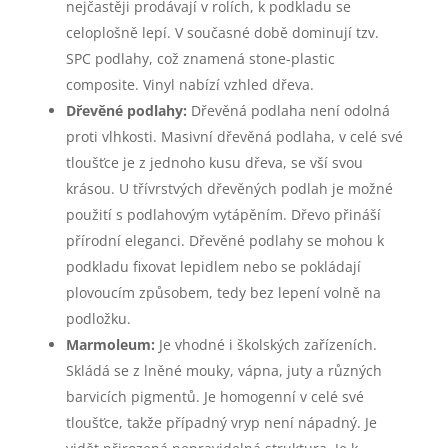
nejčastěji prodávají v rolích, k podkladu se
celoplošně lepí. V současné době dominují tzv.
SPC podlahy, což znamená stone-plastic
composite. Vinyl nabízí vzhled dřeva.
Dřevěné podlahy:
Dřevěná podlaha není odolná
proti vlhkosti. Masivní dřevěná podlaha, v celé své
tloušťce je z jednoho kusu dřeva, se vší svou
krásou. U třívrstvých dřevěných podlah je možné
použití s podlahovým vytápěním. Dřevo přináší
přírodní eleganci. Dřevěné podlahy se mohou k
podkladu fixovat lepidlem nebo se pokládají
plovoucím způsobem, tedy bez lepení volně na
podložku.
Marmoleum:
Je vhodné i školských zařízeních.
Skládá se z lněné mouky, vápna, juty a různých
barvicích pigmentů. Je homogenní v celé své
tloušťce, takže případný vryp není nápadný. Je