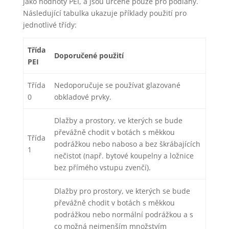
jako hodnoty PEI, a jsou určené pouze pro podlahy.
Následující tabulka ukazuje příklady použití pro
jednotlivé třídy:
Třída
Doporučené použití
PEI
Třída
Nedoporučuje se používat glazované
0
obkladové prvky.
Dlažby a prostory, ve kterých se bude
převážně chodit v botách s měkkou
Třída
podrážkou nebo naboso a bez škrábajících
1
nečistot (např. bytové koupelny a ložnice
bez přímého vstupu zvenčí).
Dlažby pro prostory, ve kterých se bude
převážně chodit v botách s měkkou
podrážkou nebo normální podrážkou a s
co možná nejmenším množstvím