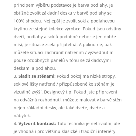
principem výběru podstavce je barva podlahy. Je
obtížné zvolit základní desku v barvě podlahy se
100% shodou. Nejlepší je zvolit sokl a podlahovou
krytinu ze stejné kolekce výrobce. Pokud jsou odstíny
dveří, podlahy a soklů podobné nebo se jen dobře
mísí, je situace zcela přijatelná. A pokud ne, pak
můžete situaci zachránit natřením / vyzvednutím
pouze ozdobných panelů v tónu se základovými
deskami a podlahou.
Sladit se stěnami:
Pokud pokoj má nízké stropy,
soklové lišty natřené / přizpůsobené ke stěnám je
vizuálně zvýší. Designový tip: Pokud jste připraveni
na odvážná rozhodnutí, můžete malovat v barvě stěn
nejen základní desky, ale také dveře, dveře a
nábytek.
Vytvořit kontrast:
Tato technika je netriviální, ale
je vhodná i pro většinu klasické i tradiční interiéry.