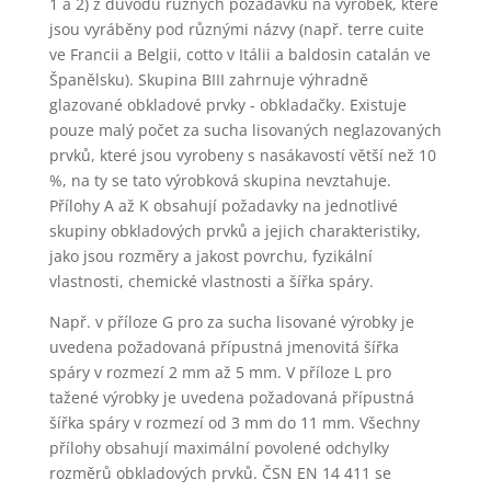
1 a 2) z důvodů různých požadavků na výrobek, které
jsou vyráběny pod různými názvy (např. terre cuite
ve Francii a Belgii, cotto v Itálii a baldosin catalán ve
Španělsku). Skupina BIII zahrnuje výhradně
glazované obkladové prvky - obkladačky. Existuje
pouze malý počet za sucha lisovaných neglazovaných
prvků, které jsou vyrobeny s nasákavostí větší než 10
%, na ty se tato výrobková skupina nevztahuje.
Přílohy A až K obsahují požadavky na jednotlivé
skupiny obkladových prvků a jejich charakteristiky,
jako jsou rozměry a jakost povrchu, fyzikální
vlastnosti, chemické vlastnosti a šířka spáry.
Např. v příloze G pro za sucha lisované výrobky je
uvedena požadovaná přípustná jmenovitá šířka
spáry v rozmezí 2 mm až 5 mm. V příloze L pro
tažené výrobky je uvedena požadovaná přípustná
šířka spáry v rozmezí od 3 mm do 11 mm. Všechny
přílohy obsahují maximální povolené odchylky
rozměrů obkladových prvků. ČSN EN 14 411 se