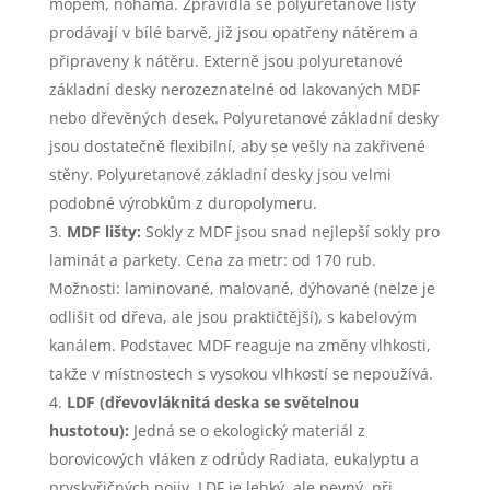
mopem, nohama. Zpravidla se polyuretanové lišty
prodávají v bílé barvě, již jsou opatřeny nátěrem a
připraveny k nátěru. Externě jsou polyuretanové
základní desky nerozeznatelné od lakovaných MDF
nebo dřevěných desek. Polyuretanové základní desky
jsou dostatečně flexibilní, aby se vešly na zakřivené
stěny. Polyuretanové základní desky jsou velmi
podobné výrobkům z duropolymeru.
MDF lišty:
Sokly z MDF jsou snad nejlepší sokly pro
laminát a parkety. Cena za metr: od 170 rub.
Možnosti: laminované, malované, dýhované (nelze je
odlišit od dřeva, ale jsou praktičtější), s kabelovým
kanálem. Podstavec MDF reaguje na změny vlhkosti,
takže v místnostech s vysokou vlhkostí se nepoužívá.
LDF (dřevovláknitá deska se světelnou
hustotou):
Jedná se o ekologický materiál z
borovicových vláken z odrůdy Radiata, eukalyptu a
pryskyřičných pojiv. LDF je lehký, ale pevný, při