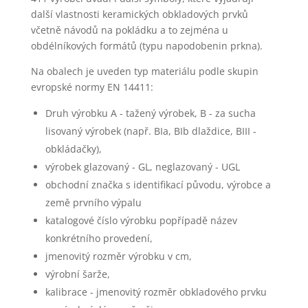
další vlastnosti keramických obkladových prvků
včetně návodů na pokládku a to zejména u
obdélníkových formátů (typu napodobenin prkna).
Na obalech je uveden typ materiálu podle skupin
evropské normy EN 14411:
Druh výrobku A - tažený výrobek, B - za sucha
lisovaný výrobek (např. BIa, BIb dlaždice, BIII -
obkládačky),
výrobek glazovaný - GL, neglazovaný - UGL
obchodní značka s identifikací původu, výrobce a
země prvního výpalu
katalogové číslo výrobku popřípadě název
konkrétního provedení,
jmenovitý rozměr výrobku v cm,
výrobní šarže,
kalibrace - jmenovitý rozměr obkladového prvku