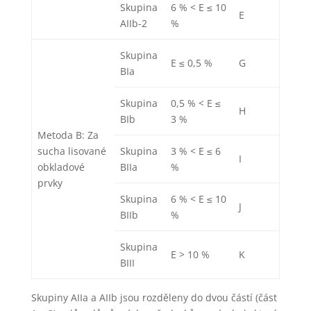
Skupina
6 % < E ≤ 10
E
AIIb-2
%
Skupina
E ≤ 0,5 %
G
BIa
Skupina
0,5 % < E ≤
H
BIb
3 %
Metoda B: Za
sucha lisované
Skupina
3 % < E ≤ 6
I
obkladové
BIIa
%
prvky
Skupina
6 % < E ≤ 10
J
BIIb
%
Skupina
E > 10 %
K
BIII
Skupiny AIIa a AIIb jsou rozděleny do dvou částí (část