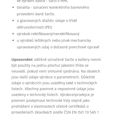
ve výrobní dávce - šarži v mm,
tonalita - označení konkrétního barevného
provedení dané šarže,
u glazovaných dlaždic údaje o třídě
otěruvzdornosti (PEI)
výrobek rektifikovaný/nerektifikovaný
u výrobků leštěných nebo jinak mechanicky
upravovaných údaj o dočasné povrchové úpravě
Upozornění:
odlišně označené šarže a kalibry nesmí
být použity na jednu plochu! Jakostní třída se
neuvádí, pokud není smluvně sjednána. Na obalech
jsou další údaje výrobce o parametrech. Důležité
údaje o výrobcích jsou uváděny také v technických
listech. Všechny povinné a nepovinné údaje jsou
uvedeny v technický listech. Výrobce/prodejce je
povinen poskytnout technické listy stejně jako
prohlášení o vlastnostech včetně certifikátů o
provedených zkouškách podle ČSN EN ISO 10 545 1