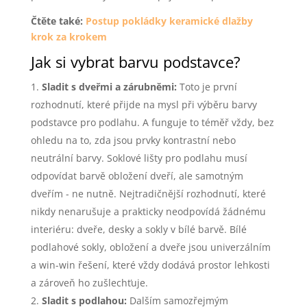
Čtěte také:
Postup pokládky keramické dlažby
krok za krokem
Jak si vybrat barvu podstavce?
Sladit s dveřmi a zárubněmi:
Toto je první
rozhodnutí, které přijde na mysl při výběru barvy
podstavce pro podlahu. A funguje to téměř vždy, bez
ohledu na to, zda jsou prvky kontrastní nebo
neutrální barvy. Soklové lišty pro podlahu musí
odpovídat barvě obložení dveří, ale samotným
dveřím - ne nutně. Nejtradičnější rozhodnutí, které
nikdy nenarušuje a prakticky neodpovídá žádnému
interiéru: dveře, desky a sokly v bílé barvě. Bílé
podlahové sokly, obložení a dveře jsou univerzálním
a win-win řešení, které vždy dodává prostor lehkosti
a zároveň ho zušlechťuje.
Sladit s podlahou:
Dalším samozřejmým