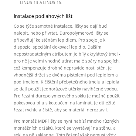
LINUS 13 a LINUS 15.
Instalace podlahových lišt
Co se týče samotné instalace, lišty se dají buď
nalepit, nebo přivrtat. Duropolymerové lišty se
připevňují ke stěnám lepidlem. Pro spoje je k
dispozici speciální dokovací lepidlo. Dalším
nepostradatelným atributem je bílý akrylátový tmel -
pro ně je velmi vhodné utírat malé spáry na spojích,
což kompenzuje drobné nepravidelnosti stěn. Je
vhodnější držet se dvěma pistolemi pod lepidlem a
pod tmelem. K čištění přebytečného tmelu a lepidla
se dají použít jednorázové utěrky navlhčené vodou.
Pro řezání duropolymerového soklu je možné použít
pokosovou pilu s kotoučem na laminát. Je důležité
řezat rychle a čistě, aby se materiál neroztavil.
Pro montáž MDF lišty se nyní nabízí mnoho různých
montážních držáků, které se vyvrtávají na stěnu, a
sokl na ně zaklapne. Toto řešení však nemusí vždy