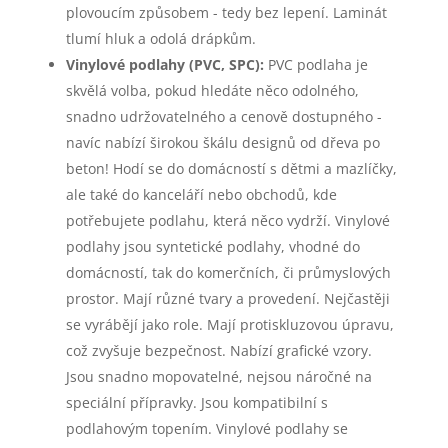
plovoucím způsobem - tedy bez lepení. Laminát
tlumí hluk a odolá drápkům.
Vinylové podlahy (PVC, SPC):
PVC podlaha je
skvělá volba, pokud hledáte něco odolného,
snadno udržovatelného a cenově dostupného -
navíc nabízí širokou škálu designů od dřeva po
beton! Hodí se do domácností s dětmi a mazlíčky,
ale také do kanceláří nebo obchodů, kde
potřebujete podlahu, která něco vydrží. Vinylové
podlahy jsou syntetické podlahy, vhodné do
domácností, tak do komerčních, či průmyslových
prostor. Mají různé tvary a provedení. Nejčastěji
se vyrábějí jako role. Mají protiskluzovou úpravu,
což zvyšuje bezpečnost. Nabízí grafické vzory.
Jsou snadno mopovatelné, nejsou náročné na
speciální přípravky. Jsou kompatibilní s
podlahovým topením. Vinylové podlahy se