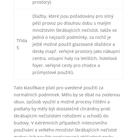
prostory).
Dlažby, které jsou požadovány pro silný
pěší provoz po dlouhou dobu s malým
množstvím škrábajících nečistot, takže se
jedná o nejzazší podmínky, za nichž je
Třída
ještě možné použít glazované dlaždice a
5
desky (např. veřejné prostory jako nákupní
centra, vstupní haly na letištích, hotelová
foyer, veřejné cesty pro chodce a
průmyslové použití).
Tato klasifikace platí pro uvedené použití za
normálních podmínek. Mělo by se dbát na zvolenou
obuv, způsob využití a možné procesy čištění a
podlahy by měly být dostatečně chráněny proti
škrábajícím nečistotám rohožemi u vchodů do
budovy. V extrémních případech intenzivního
používání a velkého množství škrábajících nečistot
mohou být použity neglazované obkladové prvky