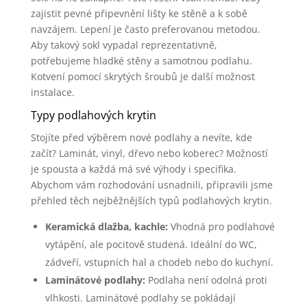
zajistit pevné připevnění lišty ke stěně a k sobě
navzájem. Lepení je často preferovanou metodou.
Aby takový sokl vypadal reprezentativně,
potřebujeme hladké stěny a samotnou podlahu.
Kotvení pomocí skrytých šroubů je další možnost
instalace.
Typy podlahových krytin
Stojíte před výběrem nové podlahy a nevíte, kde
začít? Laminát, vinyl, dřevo nebo koberec? Možností
je spousta a každá má své výhody i specifika.
Abychom vám rozhodování usnadnili, připravili jsme
přehled těch nejběžnějších typů podlahových krytin.
Keramická dlažba, kachle:
Vhodná pro podlahové
vytápění, ale pocitově studená. Ideální do WC,
zádveří, vstupních hal a chodeb nebo do kuchyní.
Laminátové podlahy:
Podlaha není odolná proti
vlhkosti. Laminátové podlahy se pokládají