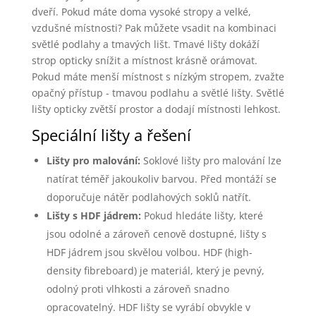
dveří. Pokud máte doma vysoké stropy a velké,
vzdušné místnosti? Pak můžete vsadit na kombinaci
světlé podlahy a tmavých lišt. Tmavé lišty dokáží
strop opticky snížit a místnost krásně orámovat.
Pokud máte menší místnost s nízkým stropem, zvažte
opačný přístup - tmavou podlahu a světlé lišty. Světlé
lišty opticky zvětší prostor a dodají místnosti lehkost.
Speciální lišty a řešení
Lišty pro malování:
Soklové lišty pro malování lze
natírat téměř jakoukoliv barvou. Před montáží se
doporučuje nátěr podlahových soklů natřít.
Lišty s HDF jádrem:
Pokud hledáte lišty, které
jsou odolné a zároveň cenově dostupné, lišty s
HDF jádrem jsou skvělou volbou. HDF (high-
density fibreboard) je materiál, který je pevný,
odolný proti vlhkosti a zároveň snadno
opracovatelný. HDF lišty se vyrábí obvykle v