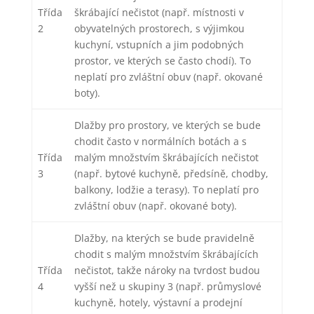
Třída
škrábající nečistot (např. místnosti v
2
obyvatelných prostorech, s výjimkou
kuchyní, vstupních a jim podobných
prostor, ve kterých se často chodí). To
neplatí pro zvláštní obuv (např. okované
boty).
Dlažby pro prostory, ve kterých se bude
chodit často v normálních botách a s
Třída
malým množstvím škrábajících nečistot
3
(např. bytové kuchyně, předsíně, chodby,
balkony, lodžie a terasy). To neplatí pro
zvláštní obuv (např. okované boty).
Dlažby, na kterých se bude pravidelně
chodit s malým množstvím škrábajících
Třída
nečistot, takže nároky na tvrdost budou
4
vyšší než u skupiny 3 (např. průmyslové
kuchyně, hotely, výstavní a prodejní