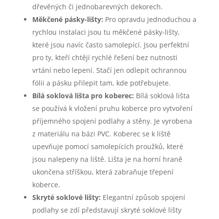
dřevěných či jednobarevných dekorech.
Měkčené pásky-lišty:
Pro opravdu jednoduchou a
rychlou instalaci jsou tu měkčené pásky-lišty,
které jsou navíc často samolepící. Jsou perfektní
pro ty, kteří chtějí rychlé řešení bez nutnosti
vrtání nebo lepení. Stačí jen odlepit ochrannou
fólii a pásku přilepit tam, kde potřebujete.
Bílá soklová lišta pro koberec:
Bílá soklová lišta
se používá k vložení pruhu koberce pro vytvoření
příjemného spojení podlahy a stěny. Je vyrobena
z materiálu na bázi PVC. Koberec se k liště
upevňuje pomocí samolepících proužků, které
jsou nalepeny na liště. Lišta je na horní hraně
ukončena stříškou, která zabraňuje třepení
koberce.
Skryté soklové lišty:
Elegantní způsob spojení
podlahy se zdí představují skryté soklové lišty