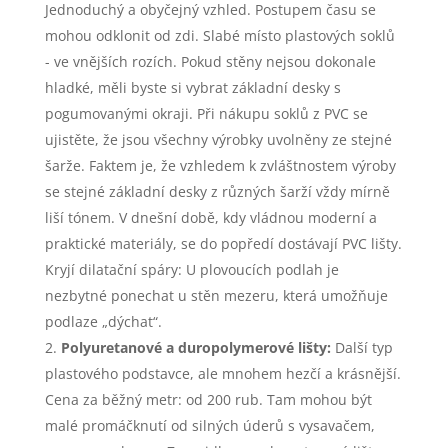
Jednoduchý a obyčejný vzhled. Postupem času se
mohou odklonit od zdi. Slabé místo plastových soklů
- ve vnějších rozích. Pokud stěny nejsou dokonale
hladké, měli byste si vybrat základní desky s
pogumovanými okraji. Při nákupu soklů z PVC se
ujistěte, že jsou všechny výrobky uvolněny ze stejné
šarže. Faktem je, že vzhledem k zvláštnostem výroby
se stejné základní desky z různých šarží vždy mírně
liší tónem. V dnešní době, kdy vládnou moderní a
praktické materiály, se do popředí dostávají PVC lišty.
Kryjí dilatační spáry: U plovoucích podlah je
nezbytné ponechat u stěn mezeru, která umožňuje
podlaze „dýchat“.
Polyuretanové a duropolymerové lišty:
Další typ
plastového podstavce, ale mnohem hezčí a krásnější.
Cena za běžný metr: od 200 rub. Tam mohou být
malé promáčknutí od silných úderů s vysavačem,