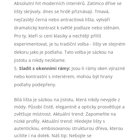
Absolutní hit moderních interiérů. Zatímco dříve se
lišty skrývaly, dnes se hrdě přiznávají. Tmavá,
nejčastěji černá nebo antracitová lišta, vytváří
dramatický kontrast k světlé podlaze nebo stěnám.
Pro ty, kteří si cení klasiky a nechtějí příliš
experimentovat, je tu tradiční volba - lišty ve stejném
dekoru jako je podlaha. Tato volba je sázkou na
jistotu a nikdy nezklame.
Sladit s okenními rámy:
Jsou-li rámy oken výrazné
nebo kontrastní s interiérem, mohou být hrany
podlahy podepřeny.
Bílá lišta je sázkou na jistotu, která nikdy nevyjde z
módy. Působí čistě, elegantně a opticky prosvětluje a
zvětšuje místnost. Aktuální trend: Zapomeňte na
nízké profily. Aktuální trend: Hledejte lišty s
autentickou, embosovanou strukturou dřeva, kterou
ucítíte i na dotek. Náš tip: Nebojte se