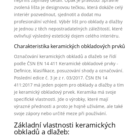
nepříliš zajímavý detail. Opak je pravdou! Správně
zvolená lišta je designovou tečkou, která dokáže celý
interiér pozvednout, sjednotit a dodat mu
profesionální vzhled. Výběr lišt pro obklady a dlažby
je jednou z těch nepostradatelných záležitostí, které
ovlivňují výsledný estetický dojem celého interiéru.
Charakteristika keramických obkladových prvků
Označování keramických obkladů a dlažeb se řídí
podle ČSN EN 14 411 Keramické obkladové prvky -
Definice, klasifikace, posuzování shody a označování.
Poslední edice č. 3 je z r. 03/2017. ČSN EN 14
411:2017 má jeden pojem pro obklady a dlažby a tím
je keramický obkladový prvek. Keramika má svoje
specifické vlastnosti. Jde o výrobky, které mají
výrazné přednosti a proto je hojně užíváme, ale také
svoje zápory nebo určité meze při používání.
Základní vlastnosti keramických
obkladů a dlažeb: