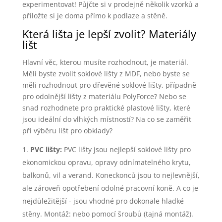
experimentovat! Půjčte si v prodejně několik vzorků a
přiložte si je doma přímo k podlaze a stěně.
Která lišta je lepší zvolit? Materiály
lišt
Hlavní věc, kterou musíte rozhodnout, je materiál.
Měli byste zvolit soklové lišty z MDF, nebo byste se
měli rozhodnout pro dřevěné soklové lišty, případně
pro odolnější lišty z materiálu PolyForce? Nebo se
snad rozhodnete pro praktické plastové lišty, které
jsou ideální do vlhkých místností? Na co se zaměřit
při výběru lišt pro obklady?
PVC lišty:
PVC lišty jsou nejlepší soklové lišty pro
ekonomickou opravu, opravy odnímatelného krytu,
balkonů, vil a verand. Koneckonců jsou to nejlevnější,
ale zároveň opotřebení odolné pracovní koně. A co je
nejdůležitější - jsou vhodné pro dokonale hladké
stěny. Montáž: nebo pomocí šroubů (tajná montáž).