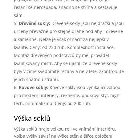
řezání se nerozpadá, snadno se stříhá a sestavuje
sám.
Dřevěné sokly:
Dřevěné sokly jsou nejdražší a jsou
určeny převážně pro stejné drahé podlahy - dřevěné
a kamenné. Nelze je však označit za nejlepší v
kvalitě. Ceny: od 230 rub. Komplexnost instalace.
Montáž dřevěných podstavců by měl provádět
kvalifikovaný mistr. Aby se ujistil, že dřevěné sokly
byly v zimě svědomitě řezány a ne v létě, zkontrolujte
jejich špatnou stranu.
Kovové sokly:
Kovové sokly jsou vynikající volbou
pro moderní interiéry, řekněme, podkroví styl, high-
tech, minimalizmu. Ceny: od 200 rub.
Výška soklů
Výška soklů hraje velkou roli ve vnímání interiéru.
Volba výšky závisí na výšce stěn a šířce obložení