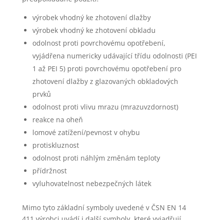
výrobek vhodný ke zhotovení dlažby
výrobek vhodný ke zhotovení obkladu
odolnost proti povrchovému opotřebení,
vyjádřena numericky udávající třídu odolnosti (PEI
1 až PEI 5) proti povrchovému opotřebení pro
zhotovení dlažby z glazovaných obkladových
prvků
odolnost proti vlivu mrazu (mrazuvzdornost)
reakce na oheň
lomové zatížení/pevnost v ohybu
protiskluznost
odolnost proti náhlým změnám teploty
přídržnost
vyluhovatelnost nebezpečných látek
Mimo tyto základní symboly uvedené v ČSN EN 14
411 výrobci uvádí i další symboly, které vyjadřují