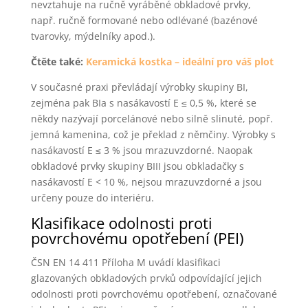
nevztahuje na ručně vyráběné obkladové prvky,
např. ručně formované nebo odlévané (bazénové
tvarovky, mýdelníky apod.).
Čtěte také:
Keramická kostka – ideální pro váš plot
V současné praxi převládají výrobky skupiny BI,
zejména pak BIa s nasákavostí E ≤ 0,5 %, které se
někdy nazývají porcelánové nebo silně slinuté, popř.
jemná kamenina, což je překlad z němčiny. Výrobky s
nasákavostí E ≤ 3 % jsou mrazuvzdorné. Naopak
obkladové prvky skupiny BIII jsou obkladačky s
nasákavostí E < 10 %, nejsou mrazuvzdorné a jsou
určeny pouze do interiéru.
Klasifikace odolnosti proti
povrchovému opotřebení (PEI)
ČSN EN 14 411 Příloha M uvádí klasifikaci
glazovaných obkladových prvků odpovídající jejich
odolnosti proti povrchovému opotřebení, označované