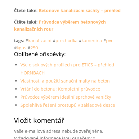
Čtěte také:
Betonové kanalizační šachty – přehled
Čtěte také:
Průvodce výběrem betonových
kanalizačních rour
tags:
#
kanalizacni
#
prechodka
#
kamenina
#
pvc
#
kgus
#
250
Oblíbené příspěvky:
Vše o soklových profilech pro ETICS – přehled
HORNBACH
Vlastnosti a použití sanační malty na beton
Vrtání do betonu: Kompletní průvodce
Průvodce výběrem ideální sprchové vaničky
Spolehlivá řešení prostupů v základové desce
Vložit komentář
Vaše e-mailová adresa nebude zveřejněna.
Vyžadované informace jsou označeny
*