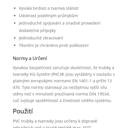
Vysoká tvrdost a tvarová stálost
Odolnost podélným průhybům
Jednoduché spojování a snadné provedení
dodatečné přípojky
Jednoduché zkracování
Těsnění je chráněno proti poškození
Normy a Určení
Vysokou bezpečnost zaručuje skutečnost, že trubky a
tvarovky KG-Systém (PVC)® jsou vyráběny v souladu s
platnými evropskými normami EN 1401-1 a prEN 13
476. Tyto normy stanovují za nezbytnou vyšší sílu
stěny než v minulosti používaná norma DIN 19534,
což zvyšuje spolehlivost a životnost celého systému.
Použití
PVC trubky a tvarovky jsou určeny k dopravě
odpadních vod o trvalé teplotě max. 60°C