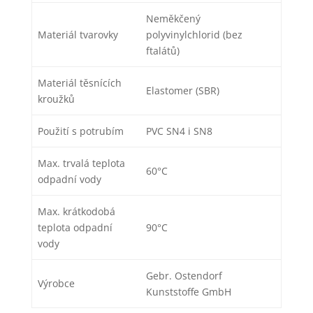
Neměkčený
Materiál tvarovky
polyvinylchlorid (bez
ftalátů)
Materiál těsnících
Elastomer (SBR)
kroužků
Použití s potrubím
PVC SN4 i SN8
Max. trvalá teplota
60°C
odpadní vody
Max. krátkodobá
teplota odpadní
90°C
vody
Gebr. Ostendorf
Výrobce
Kunststoffe GmbH