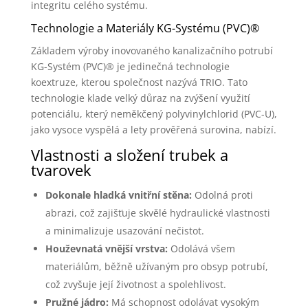
integritu celého systému.
Technologie a Materiály KG-Systému (PVC)®
Základem výroby inovovaného kanalizačního potrubí
KG-Systém (PVC)® je jedinečná technologie
koextruze, kterou společnost nazývá TRIO. Tato
technologie klade velký důraz na zvýšení využití
potenciálu, který neměkčený polyvinylchlorid (PVC-U),
jako vysoce vyspělá a lety prověřená surovina, nabízí.
Vlastnosti a složení trubek a
tvarovek
Dokonale hladká vnitřní stěna:
Odolná proti
abrazi, což zajišťuje skvělé hydraulické vlastnosti
a minimalizuje usazování nečistot.
Houževnatá vnější vrstva:
Odolává všem
materiálům, běžně užívaným pro obsyp potrubí,
což zvyšuje její životnost a spolehlivost.
Pružné jádro:
Má schopnost odolávat vysokým