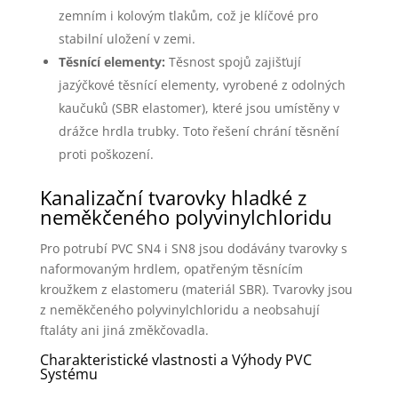
zemním i kolovým tlakům, což je klíčové pro
stabilní uložení v zemi.
Těsnící elementy:
Těsnost spojů zajišťují
jazýčkové těsnící elementy, vyrobené z odolných
kaučuků (SBR elastomer), které jsou umístěny v
drážce hrdla trubky. Toto řešení chrání těsnění
proti poškození.
Kanalizační tvarovky hladké z
neměkčeného polyvinylchloridu
Pro potrubí PVC SN4 i SN8 jsou dodávány tvarovky s
naformovaným hrdlem, opatřeným těsnícím
kroužkem z elastomeru (materiál SBR). Tvarovky jsou
z neměkčeného polyvinylchloridu a neobsahují
ftaláty ani jiná změkčovadla.
Charakteristické vlastnosti a Výhody PVC
Systému