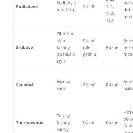
Podlahy v
boro
Podlahové
24-28
121,
interiéru
dub,
162,
mod
190)
Obložení
stěn,
Různé
Smrk
Srubové
fasády
(dle
Různé
boro
(rustikální
profilu)
mod
styl)
Výroba
Smrk
Saunové
Různé
Různé
saun
osika
Fins
Terasy,
boro
Thermowood
fasády,
Různé
Různé
(tep
sauny
upra