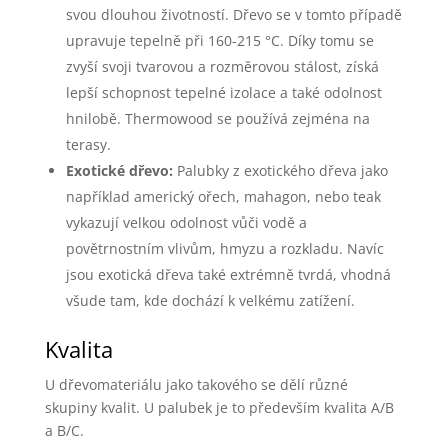
svou dlouhou životností. Dřevo se v tomto případě
upravuje tepelně při 160-215 °C. Díky tomu se
zvyší svoji tvarovou a rozměrovou stálost, získá
lepší schopnost tepelné izolace a také odolnost
hnilobě. Thermowood se používá zejména na
terasy.
Exotické dřevo:
Palubky z exotického dřeva jako
například americký ořech, mahagon, nebo teak
vykazují velkou odolnost vůči vodě a
povětrnostním vlivům, hmyzu a rozkladu. Navíc
jsou exotická dřeva také extrémně tvrdá, vhodná
všude tam, kde dochází k velkému zatížení.
Kvalita
U dřevomateriálu jako takového se dělí různé
skupiny kvalit. U palubek je to především kvalita A/B
a B/C.