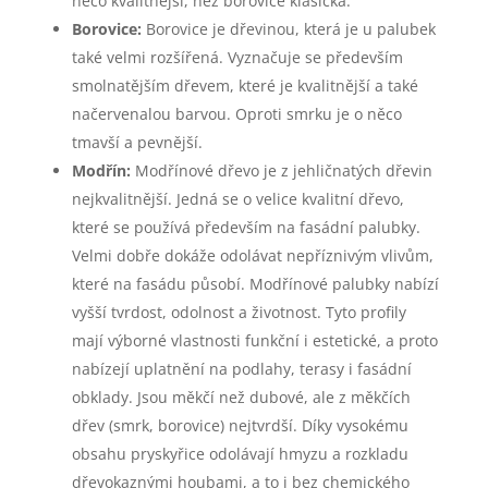
něco kvalitnější, než borovice klasická.
Borovice:
Borovice je dřevinou, která je u palubek
také velmi rozšířená. Vyznačuje se především
smolnatějším dřevem, které je kvalitnější a také
načervenalou barvou. Oproti smrku je o něco
tmavší a pevnější.
Modřín:
Modřínové dřevo je z jehličnatých dřevin
nejkvalitnější. Jedná se o velice kvalitní dřevo,
které se používá především na fasádní palubky.
Velmi dobře dokáže odolávat nepříznivým vlivům,
které na fasádu působí. Modřínové palubky nabízí
vyšší tvrdost, odolnost a životnost. Tyto profily
mají výborné vlastnosti funkční i estetické, a proto
nabízejí uplatnění na podlahy, terasy i fasádní
obklady. Jsou měkčí než dubové, ale z měkčích
dřev (smrk, borovice) nejtvrdší. Díky vysokému
obsahu pryskyřice odolávají hmyzu a rozkladu
dřevokaznými houbami, a to i bez chemického