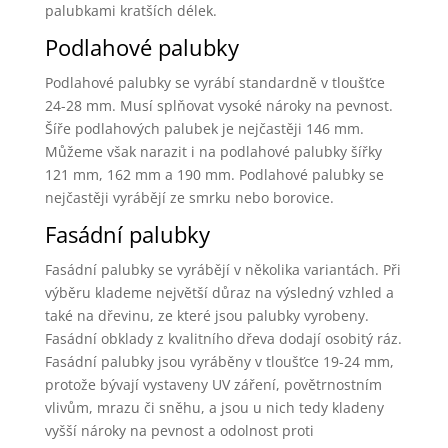
palubkami kratších délek.
Podlahové palubky
Podlahové palubky se vyrábí standardně v tloušťce
24-28 mm. Musí splňovat vysoké nároky na pevnost.
Šíře podlahových palubek je nejčastěji 146 mm.
Můžeme však narazit i na podlahové palubky šířky
121 mm, 162 mm a 190 mm. Podlahové palubky se
nejčastěji vyrábějí ze smrku nebo borovice.
Fasádní palubky
Fasádní palubky se vyrábějí v několika variantách. Při
výběru klademe největší důraz na výsledný vzhled a
také na dřevinu, ze které jsou palubky vyrobeny.
Fasádní obklady z kvalitního dřeva dodají osobitý ráz.
Fasádní palubky jsou vyráběny v tloušťce 19-24 mm,
protože bývají vystaveny UV záření, povětrnostním
vlivům, mrazu či sněhu, a jsou u nich tedy kladeny
vyšší nároky na pevnost a odolnost proti