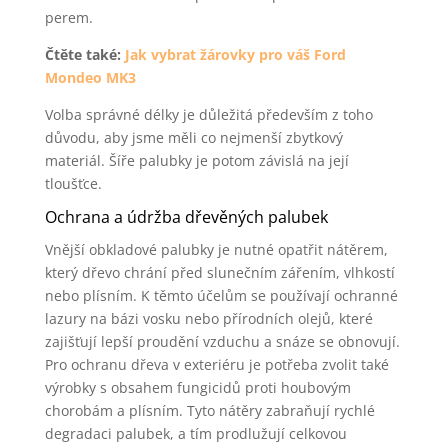
perem.
Čtěte také:
Jak vybrat žárovky pro váš Ford
Mondeo MK3
Volba správné délky je důležitá především z toho
důvodu, aby jsme měli co nejmenší zbytkový
materiál. Šíře palubky je potom závislá na její
tloušťce.
Ochrana a údržba dřevěných palubek
Vnější obkladové palubky je nutné opatřit nátěrem,
který dřevo chrání před slunečním zářením, vlhkostí
nebo plísním. K těmto účelům se používají ochranné
lazury na bázi vosku nebo přírodních olejů, které
zajišťují lepší proudění vzduchu a snáze se obnovují.
Pro ochranu dřeva v exteriéru je potřeba zvolit také
výrobky s obsahem fungicidů proti houbovým
chorobám a plísním. Tyto nátěry zabraňují rychlé
degradaci palubek, a tím prodlužují celkovou