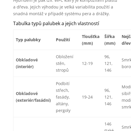
Hybridem je pak tzv. WPC který je kompozitem plastu
a dřeva. Jejich výhodou je velká variabilita použití a
snadná montáž v případě systému pera a drážky.
Tabulka typů palubek a jejich vlastností
Tloušťka
Šířka
Nejč
Typ palubky
Použití
(mm)
(mm)
dřev
Obložení
96,
Obkladové
Smrk
stěn,
12-19
121,
(interiér)
boro
stropů
146
Podbití
Modř
střech,
96,
Obkladové
sibiř
fasády,
19-24
121,
(exteriér/fasádní)
modř
altány,
146
smr
pergoly
146
Smrk
(také