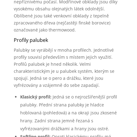
nepříznivému počasí. Modřínové obklady jsou díky
vysokému obsahu olejnatých látek odolnější.
Oblíbené jsou také venkovní obklady z tepelně
zpracovaného dřeva (nejčastěji finské borovice)
označované jako thermowood.
Profily palubek
Palubky se vyrábějí v mnoha profilech. Jednotlivé
profily souvisí především s místem jejich využití.
Profilů palubek je hned několik. Velmi
charakteristickým je u palubek systém, kterým se
spojují. Jedná se o pero a drážku, které jsou
vyfrézovány a vzájemně do sebe zapadají.
Klasický profil:
Jedná se o nejrozšířenější profil
palubky. Přední strana palubky je hladce
hoblovaná (pohledová) a na okraji jsou zkosené
hrany. Zadní strana jemně řezaná s
vyfrézovanými drážkami a hrany jsou ostré.
Softline profil:
Oproti klasickému profilu má