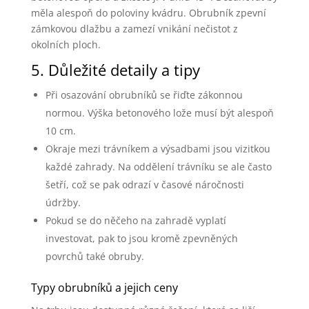
měla alespoň do poloviny kvádru. Obrubník zpevní
zámkovou dlažbu a zamezí vnikání nečistot z
okolních ploch.
5. Důležité detaily a tipy
Při osazování obrubníků se řiďte zákonnou
normou. Výška betonového lože musí být alespoň
10 cm.
Okraje mezi trávníkem a výsadbami jsou vizitkou
každé zahrady. Na oddělení trávníku se ale často
šetří, což se pak odrazí v časové náročnosti
údržby.
Pokud se do něčeho na zahradě vyplatí
investovat, pak to jsou kromě zpevněných
povrchů také obruby.
Typy obrubníků a jejich ceny