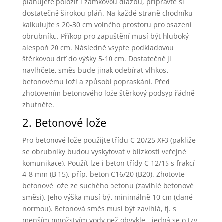
plánujete položit i zámkovou dlažbu, připravte si
dostatečně širokou pláň. Na každé straně chodníku
kalkulujte s 20-30 cm volného prostoru pro osazení
obrubníku. Příkop pro zapuštění musí být hluboký
alespoň 20 cm. Následně vsypte podkladovou
štěrkovou drť do výšky 5-10 cm. Dostatečně ji
navlhčete, směs bude jinak odebírat vlhkost
betonovému loži a způsobí popraskání. Před
zhotovením betonového lože štěrkový podsyp řádně
zhutněte.
2. Betonové lože
Pro betonové lože použijte třídu C 20/25 XF3 (pakliže
se obrubníky budou vyskytovat v blízkosti veřejné
komunikace). Použít lze i beton třídy C 12/15 s frakcí
4-8 mm (B 15), příp. beton C16/20 (B20). Zhotovte
betonové lože ze suchého betonu (zavlhlé betonové
směsi). Jeho výška musí být minimálně 10 cm (dané
normou). Betonová směs musí být zavlhlá, tj. s
menším množstvím vody než obvykle - jedná se o tzv.