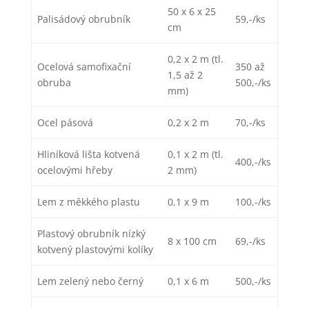
50 x 6 x 25
Palisádový obrubník
59,-/ks
cm
0,2 x 2 m (tl.
Ocelová samofixační
350 až
1,5 až 2
obruba
500,-/ks
mm)
Ocel pásová
0,2 x 2 m
70,-/ks
Hliníková lišta kotvená
0,1 x 2 m (tl.
400,-/ks
ocelovými hřeby
2 mm)
Lem z měkkého plastu
0,1 x 9 m
100,-/ks
Plastový obrubník nízký
8 x 100 cm
69,-/ks
kotvený plastovými kolíky
Lem zelený nebo černý
0,1 x 6 m
500,-/ks