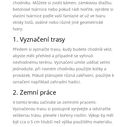
chodníku. Můžete si zvolit kámen, zámkovou dlažbu,
betonové tvárnice nebo pokud rádi tvoříte, vyrobte si
vlastní tvárnice podle vaší fantazie ať už ve tvaru
otisky listů, oválné nebo různé jiné geometrické
tvary.
1. Vyznačení trasy
Předem si vyznačte trasu, kudy budete chodník vést,
abyste měli přehled a případně se vyhnuli
nevhodnému terénu. Vyznačení umíte udělat velmi
jednoduše, při rovném chodníku použijte kolíky a
provázek. Pokud plánujete různá zakřivení, použijte k
označení například zahradní hadici.
2. Zemní práce
V tomto kroku začínáte se zemními pracemi.
Vyznačenou trasu si postupně vyrývejte a odstraňte
veškerou trávu, plevele i kořeny rostlin. Výkop by měl
být cca o 5 cm hlubší než výška použitého materiálu.