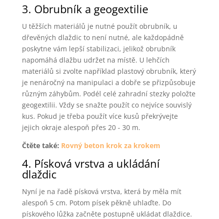
3. Obrubník a geogextilie
U těžších materiálů je nutné použít obrubník, u
dřevěných dlaždic to není nutné, ale každopádně
poskytne vám lepší stabilizaci, jelikož obrubník
napomáhá dlažbu udržet na místě. U lehčích
materiálů si zvolte například plastový obrubník, který
je nenáročný na manipulaci a dobře se přizpůsobuje
různým záhybům. Podél celé zahradní stezky položte
geogextilii. Vždy se snažte použít co nejvíce souvislý
kus. Pokud je třeba použít více kusů překrývejte
jejich okraje alespoň přes 20 - 30 m.
Čtěte také:
Rovný beton krok za krokem
4. Písková vrstva a ukládání
dlaždic
Nyní je na řadě písková vrstva, která by měla mít
alespoň 5 cm. Potom písek pěkně uhlaďte. Do
pískového lůžka začněte postupně ukládat dlaždice.