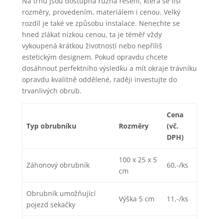
Na trhu jsou dostupná různá řešení, která se liší
rozměry, provedením, materiálem i cenou. Velký
rozdíl je také ve způsobu instalace. Nenechte se
hned zlákat nízkou cenou, ta je téměř vždy
vykoupená krátkou životností nebo nepříliš
estetickým designem. Pokud opravdu chcete
dosáhnout perfektního výsledku a mít okraje trávníku
opravdu kvalitně oddělené, raději investujte do
trvanlivých obrub.
Cena
Typ obrubníku
Rozměry
(vč.
DPH)
100 x 25 x 5
Záhonový obrubník
60,-/ks
cm
Obrubník umožňující
Výška 5 cm
11,-/ks
pojezd sekačky