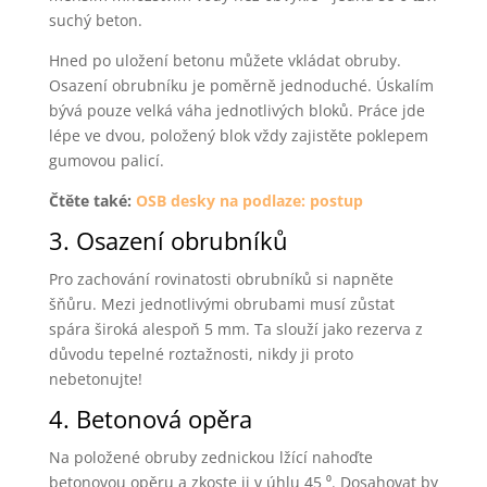
suchý beton.
Hned po uložení betonu můžete vkládat obruby.
Osazení obrubníku je poměrně jednoduché. Úskalím
bývá pouze velká váha jednotlivých bloků. Práce jde
lépe ve dvou, položený blok vždy zajistěte poklepem
gumovou palicí.
Čtěte také:
OSB desky na podlaze: postup
3. Osazení obrubníků
Pro zachování rovinatosti obrubníků si napněte
šňůru. Mezi jednotlivými obrubami musí zůstat
spára široká alespoň 5 mm. Ta slouží jako rezerva z
důvodu tepelné roztažnosti, nikdy ji proto
nebetonujte!
4. Betonová opěra
Na položené obruby zednickou lžící nahoďte
betonovou opěru a zkoste ji v úhlu 45 ⁰. Dosahovat by