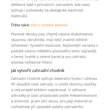
oblíbené také v přírodních zahradách, kde navíc
splňuje i požadavky na ekologické vlastnosti
materiálů.
Čtěte také:
Vše o suchém betonu
Plastové obruby jsou zřejmě nejvíce diskutovanou
skupinou obrubníků, mají totiž značně odlišné
vzhledové i fyzikální vlastnosti. Nejlevnější varianta v
podobě návinu měkkého plastového lemu nejčastěji
v černé, hnědé a zelené barvě je pro zahradu
doslova nešťastné řešení.
Jak vytvořit zahradní chodník
Zahradní chodník splňuje dekorační funkci i užitnou.
Při výsadbě nové zahrady, si umíte všechny cestičky
a celý projekt předem naplánovat. U zažívané
zahrádky je stačí přizpůsobit podle frekventovanosti
a účelnosti. Je jen věcí vkusu, pro jaký materiál se
rozhodnete při výstavbě vašeho zahradního