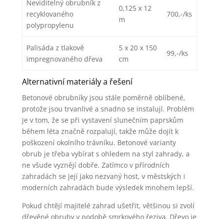
Neviditelný obrubník z
0,125 x 12
recyklovaného
700,-/ks
m
polypropylenu
Palisáda z tlakově
5 x 20 x 150
99,-/ks
impregnovaného dřeva
cm
Alternativní materiály a řešení
Betonové obrubníky jsou stále poměrně oblíbené,
protože jsou trvanlivé a snadno se instalují. Problém
je v tom, že se při vystavení slunečním paprskům
během léta značně rozpalují, takže může dojít k
poškození okolního trávníku. Betonové varianty
obrub je třeba vybírat s ohledem na styl zahrady, a
ne všude vyznějí dobře. Zatímco v přírodních
zahradách se její jako nezvaný host, v městských i
moderních zahradách bude výsledek mnohem lepší.
Pokud chtějí majitelé zahrad ušetřit, většinou si zvolí
dřevěné obruby v podobě smrkového řeziva. Dřevo je