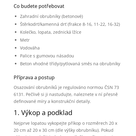
Co budete potřebovat
Zahradní obrubníky (betonové)
Štěrkodrť/kamenná drť (frakce 8-16, 11-22, 16-32)
Kolečko, lopata, zednická lžíce
Metr
Vodováha
Palice s gumovou násadou
Beton vhodné třídy/pytlovaná směs na obrubníky
Příprava a postup
Osazování obrubníků je regulováno normou ČSN 73
6131. Pečlivě si ji nastudujte, naleznete v ní přesně
definované míry a konstrukční detaily.
1. Výkop a podklad
Nejprve lopatou vykopejte příkop o rozměrech 20 x
20 cm až 20 x 30 cm (dle výšky obrubníku). Pokud