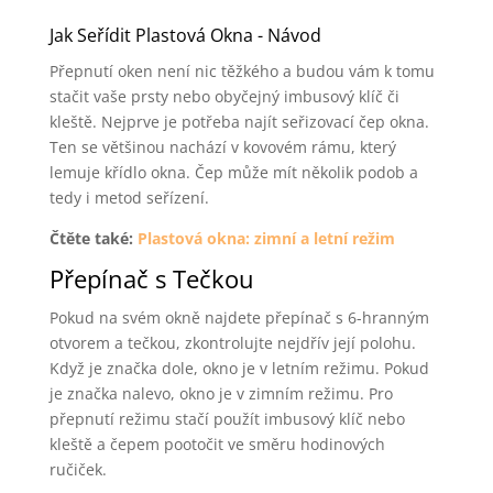
Jak Seřídit Plastová Okna - Návod
Přepnutí oken není nic těžkého a budou vám k tomu
stačit vaše prsty nebo obyčejný imbusový klíč či
kleště. Nejprve je potřeba najít seřizovací čep okna.
Ten se většinou nachází v kovovém rámu, který
lemuje křídlo okna. Čep může mít několik podob a
tedy i metod seřízení.
Čtěte také:
Plastová okna: zimní a letní režim
Přepínač s Tečkou
Pokud na svém okně najdete přepínač s 6-hranným
otvorem a tečkou, zkontrolujte nejdřív její polohu.
Když je značka dole, okno je v letním režimu. Pokud
je značka nalevo, okno je v zimním režimu. Pro
přepnutí režimu stačí použít imbusový klíč nebo
kleště a čepem pootočit ve směru hodinových
ručiček.