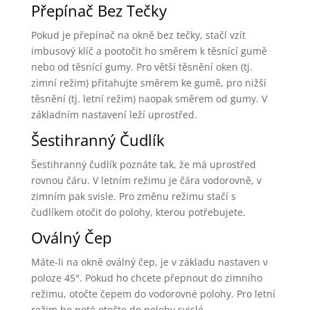
Přepínač Bez Tečky
Pokud je přepínač na okně bez tečky, stačí vzít
imbusový klíč a pootočit ho směrem k těsnící gumě
nebo od těsnící gumy. Pro větší těsnění oken (tj.
zimní režim) přitahujte směrem ke gumě, pro nižší
těsnění (tj. letní režim) naopak směrem od gumy. V
základním nastavení leží uprostřed.
Šestihranný Čudlík
Šestihranný čudlík poznáte tak, že má uprostřed
rovnou čáru. V letním režimu je čára vodorovně, v
zimním pak svisle. Pro změnu režimu stačí s
čudlíkem otočit do polohy, kterou potřebujete.
Oválný Čep
Máte-li na okně oválný čep, je v základu nastaven v
poloze 45°. Pokud ho chcete přepnout do zimního
režimu, otočte čepem do vodorovné polohy. Pro letní
režim ho poté otočte do polohy svislé.