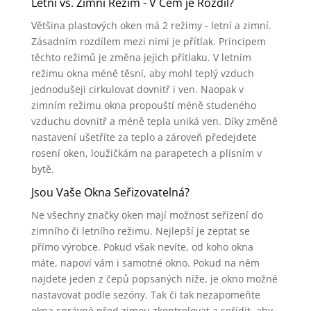
Letní vs. Zimní Režim - V Čem je Rozdíl?
Většina plastových oken má 2 režimy - letní a zimní.
Zásadním rozdílem mezi nimi je přítlak. Principem
těchto režimů je změna jejich přítlaku. V letním
režimu okna méně těsní, aby mohl teplý vzduch
jednodušeji cirkulovat dovnitř i ven. Naopak v
zimním režimu okna propouští méně studeného
vzduchu dovnitř a méně tepla uniká ven. Díky změně
nastavení ušetříte za teplo a zároveň předejdete
rosení oken, loužičkám na parapetech a plísním v
bytě.
Jsou Vaše Okna Seřizovatelná?
Ne všechny značky oken mají možnost seřízení do
zimního či letního režimu. Nejlepší je zeptat se
přímo výrobce. Pokud však nevíte, od koho okna
máte, napoví vám i samotné okno. Pokud na něm
najdete jeden z čepů popsaných níže, je okno možné
nastavovat podle sezóny. Tak či tak nezapomeňte
okna správně před zimou zkontrolovat a seřídit, aby