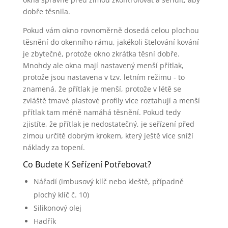
dobře těsnila.
Pokud vám okno rovnoměrně dosedá celou plochou
těsnění do okenního rámu, jakékoli štelování kování
je zbytečné, protože okno zkrátka těsní dobře.
Mnohdy ale okna mají nastavený menší přítlak,
protože jsou nastavena v tzv. letním režimu - to
znamená, že přítlak je menší, protože v létě se
zvláště tmavé plastové profily více roztahují a menší
přítlak tam méně namáhá těsnění. Pokud tedy
zjistíte, že přítlak je nedostatečný, je seřízení před
zimou určitě dobrým krokem, který ještě více sníží
náklady za topení.
Co Budete K Seřízení Potřebovat?
Nářadí (imbusový klíč nebo kleště, případně
plochý klíč č. 10)
Silikonový olej
Hadřík