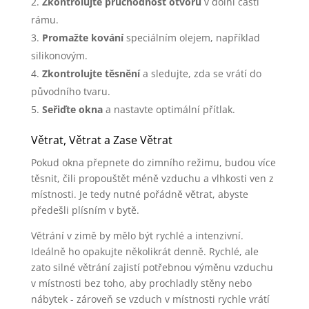
Zkontrolujte průchodnost otvorů
v dolní části
rámu.
Promažte kování
speciálním olejem, například
silikonovým.
Zkontrolujte těsnění
a sledujte, zda se vrátí do
původního tvaru.
Seřiďte okna
a nastavte optimální přítlak.
Větrat, Větrat a Zase Větrat
Pokud okna přepnete do zimního režimu, budou více
těsnit, čili propouštět méně vzduchu a vlhkosti ven z
místnosti. Je tedy nutné pořádně větrat, abyste
předešli plísním v bytě.
Větrání v zimě by mělo být rychlé a intenzivní.
Ideálně ho opakujte několikrát denně. Rychlé, ale
zato silné větrání zajistí potřebnou výměnu vzduchu
v místnosti bez toho, aby prochladly stěny nebo
nábytek - zároveň se vzduch v místnosti rychle vrátí