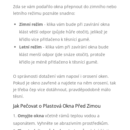
Zda se vám podařilo okna přepnout do zimního nebo
letního režimu poznáte snadno:
Zimní režim
- klika vám bude při zavírání okna
klást větší odpor (půjde hůře otočit), jelikož je
křídlo více přitlačeno k těsnící gumě.
Letní režim
- klika vám při zavírání okna bude
klást menší odpor (jde snáze otočit), protože
křídlo je méně přitlačeno k těsnící gumě.
O správnosti dotažení vám napoví i orosení oken.
Pokud je okno zavřené a najdete na něm orosení, tak
je třeba čep více dotáhnout, pravděpodobně málo
těsní.
Jak Pečovat o Plastová Okna Před Zimou
Omyjte okna
včetně rámů teplou vodou a
saponátem. Vyhněte se abrazivním prostředkům.