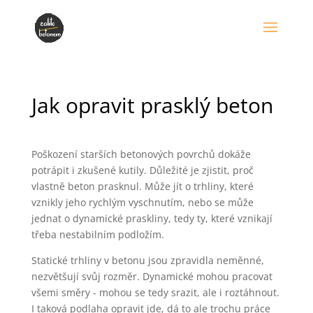
Jak opravit prasklý beton
Poškození starších betonových povrchů dokáže
potrápit i zkušené kutily. Důležité je zjistit, proč
vlastně beton prasknul. Může jít o trhliny, které
vznikly jeho rychlým vyschnutím, nebo se může
jednat o dynamické praskliny, tedy ty, které vznikají
třeba nestabilním podložím.
Statické trhliny v betonu jsou zpravidla neměnné,
nezvětšují svůj rozměr. Dynamické mohou pracovat
všemi směry - mohou se tedy srazit, ale i roztáhnout.
I taková podlaha opravit jde, dá to ale trochu práce