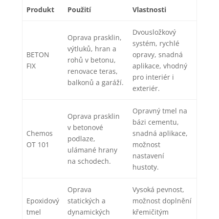
Produkt
Použití
Vlastnosti
Dvousložkový
Oprava prasklin,
systém, rychlé
výtluků, hran a
BETON
opravy, snadná
rohů v betonu,
FIX
aplikace, vhodný
renovace teras,
pro interiér i
balkonů a garáží.
exteriér.
Opravný tmel na
Oprava prasklin
bázi cementu,
v betonové
Chemos
snadná aplikace,
podlaze,
OT 101
možnost
ulámané hrany
nastavení
na schodech.
hustoty.
Oprava
Vysoká pevnost,
Epoxidový
statických a
možnost doplnění
tmel
dynamických
křemičitým