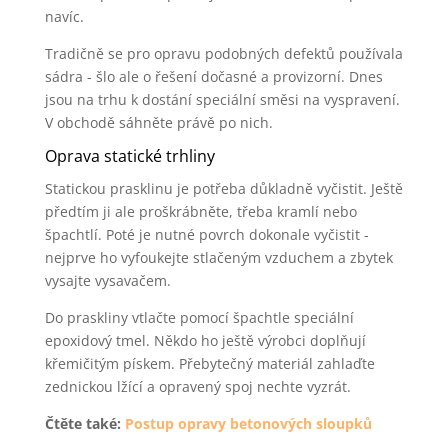
navíc.
Tradičně se pro opravu podobných defektů používala
sádra - šlo ale o řešení dočasné a provizorní. Dnes
jsou na trhu k dostání speciální směsi na vyspravení.
V obchodě sáhněte právě po nich.
Oprava statické trhliny
Statickou prasklinu je potřeba důkladně vyčistit. Ještě
předtím ji ale proškrábněte, třeba kramlí nebo
špachtlí. Poté je nutné povrch dokonale vyčistit -
nejprve ho vyfoukejte stlačeným vzduchem a zbytek
vysajte vysavačem.
Do praskliny vtlačte pomocí špachtle speciální
epoxidový tmel. Někdo ho ještě výrobci doplňují
křemičitým pískem. Přebytečný materiál zahlaďte
zednickou lžící a opravený spoj nechte vyzrát.
Čtěte také:
Postup opravy betonových sloupků