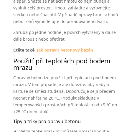
a spár. Snažte se natlačit hmotu co nejhlouběji a
vyplnit celý prostor. Hmotu zahlaďte a vyrovnejte
stěrkou nebo špachtlí. V případě opravy hran schodů
nebo rohů vymodelujte do požadovaného tvaru.
Zhruba po jedné hodině je povrch vytvrzený a dá se
dále brousit nebo přetírat.
Čtěte také:
Jak opravit betonový bazén
Použití při teplotách pod bodem
mrazu
Opravný beton lze použít i při teplotách pod bodem
mrazu. V tom případě je ale důležité, aby nebyla
kartuše se směsí studená. Doporučuje se jí předem
nechat nahřát na 20 °C. Produkt skladujte v
temperovaných prostorách při teplotách od +5 °C do
+25 °C dnem dolů.
Tipy a triky pro opravu betonu
Velmi tenké praskliny můžete proškrábnout a