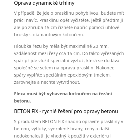
Oprava dynamické trhliny
V případě, že jde o prasklinu pohyblivou, budete mít
práci navíc. Prasklinu opět vyčistěte, ještě předtím ji
ale po zhruba 15 cm řízněte napříč pomocí úhlové
brusky s diamantovým kotoučem.
Hloubka řezu by měla být maximálně 20 mm,
vzdálenost mezi řezy cca 15 cm. Do takto vyřezaných
spár přijde vložit speciální výztuž, která se dodává
společně se setem na opravu prasklin. Nakonec
spáry vyplňte speciálním epoxidovým tmelem,
zarovnejte a nechte vytvrdnout.
Flexa musí být vybavena kotoučem na řezání
betonu.
BETON FIX - rychlé řešení pro opravy betonu
S produktem BETON FIX snadno opravíte praskliny v
betonu, výtluky, vydrolené hrany, rohy a další
nedokonalosti. Je vhodný k použití v exteriéru i