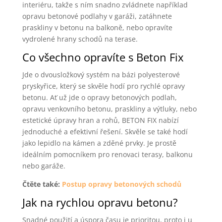
interiéru, takže s ním snadno zvládnete například
opravu betonové podlahy v garáži, zatáhnete
praskliny v betonu na balkoně, nebo opravíte
vydrolené hrany schodů na terase.
Co všechno opravíte s Beton Fix
Jde o dvousložkový systém na bázi polyesterové
pryskyřice, který se skvěle hodí pro rychlé opravy
betonu. Ať už jde o opravy betonových podlah,
opravu venkovního betonu, praskliny a výtluky, nebo
estetické úpravy hran a rohů, BETON FIX nabízí
jednoduché a efektivní řešení. Skvěle se také hodí
jako lepidlo na kámen a zděné prvky. Je prostě
ideálním pomocníkem pro renovaci terasy, balkonu
nebo garáže.
Čtěte také:
Postup opravy betonových schodů
Jak na rychlou opravu betonu?
Snadné použití a úspora času je prioritou, proto i u