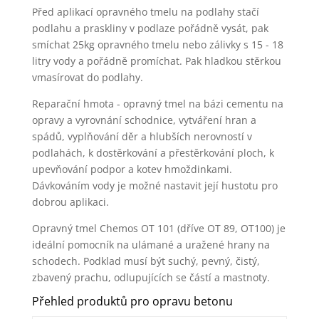
Před aplikací opravného tmelu na podlahy stačí
podlahu a praskliny v podlaze pořádně vysát, pak
smíchat 25kg opravného tmelu nebo zálivky s 15 - 18
litry vody a pořádně promíchat. Pak hladkou stěrkou
vmasírovat do podlahy.
Reparační hmota - opravný tmel na bázi cementu na
opravy a vyrovnání schodnice, vytváření hran a
spádů, vyplňování děr a hlubších nerovností v
podlahách, k dostěrkování a přestěrkování ploch, k
upevňování podpor a kotev hmoždinkami.
Dávkováním vody je možné nastavit její hustotu pro
dobrou aplikaci.
Opravný tmel Chemos OT 101 (dříve OT 89, OT100) je
ideální pomocník na ulámané a uražené hrany na
schodech. Podklad musí být suchý, pevný, čistý,
zbavený prachu, odlupujících se částí a mastnoty.
Přehled produktů pro opravu betonu