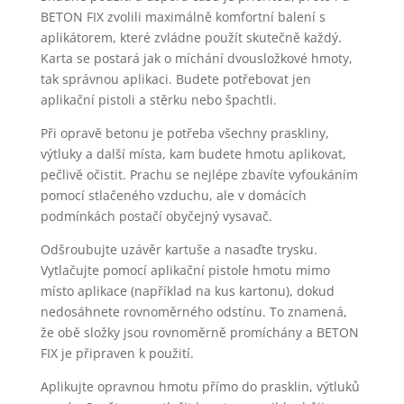
BETON FIX zvolili maximálně komfortní balení s
aplikátorem, které zvládne použít skutečně každý.
Karta se postará jak o míchání dvousložkové hmoty,
tak správnou aplikaci. Budete potřebovat jen
aplikační pistoli a stěrku nebo špachtli.
Při opravě betonu je potřeba všechny praskliny,
výtluky a další místa, kam budete hmotu aplikovat,
pečlivě očistit. Prachu se nejlépe zbavíte vyfoukáním
pomocí stlačeného vzduchu, ale v domácích
podmínkách postačí obyčejný vysavač.
Odšroubujte uzávěr kartuše a nasaďte trysku.
Vytlačujte pomocí aplikační pistole hmotu mimo
místo aplikace (například na kus kartonu), dokud
nedosáhnete rovnoměrného odstínu. To znamená,
že obě složky jsou rovnoměrně promíchány a BETON
FIX je připraven k použití.
Aplikujte opravnou hmotu přímo do prasklin, výtluků