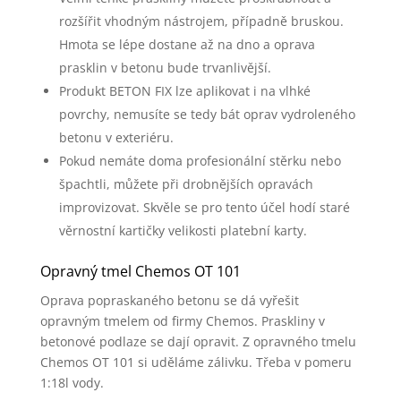
rozšířit vhodným nástrojem, případně bruskou.
Hmota se lépe dostane až na dno a oprava
prasklin v betonu bude trvanlivější.
Produkt BETON FIX lze aplikovat i na vlhké
povrchy, nemusíte se tedy bát oprav vydroleného
betonu v exteriéru.
Pokud nemáte doma profesionální stěrku nebo
špachtli, můžete při drobnějších opravách
improvizovat. Skvěle se pro tento účel hodí staré
věrnostní kartičky velikosti platební karty.
Opravný tmel Chemos OT 101
Oprava popraskaného betonu se dá vyřešit
opravným tmelem od firmy Chemos. Praskliny v
betonové podlaze se dají opravit. Z opravného tmelu
Chemos OT 101 si uděláme zálivku. Třeba v pomeru
1:18l vody.