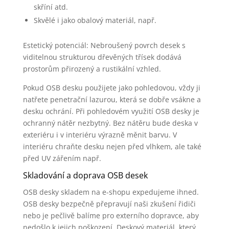
skříní atd.
Skvělé i jako obalový materiál, např.
Estetický potenciál: Nebroušený povrch desek s
viditelnou strukturou dřevěných třísek dodává
prostorům přirozený a rustikální vzhled.
Pokud OSB desku použijete jako pohledovou, vždy ji
natřete penetrační lazurou, která se dobře vsákne a
desku ochrání. Při pohledovém využití OSB desky je
ochranný nátěr nezbytný. Bez nátěru bude deska v
exteriéru i v interiéru výrazně měnit barvu. V
interiéru chraňte desku nejen před vlhkem, ale také
před UV zářením např.
Skladování a doprava OSB desek
OSB desky skladem na e-shopu expedujeme ihned.
OSB desky bezpečně přepravují naši zkušení řidiči
nebo je pečlivě balíme pro externího dopravce, aby
nedošlo k jejich poškození. Deskový materiál, který