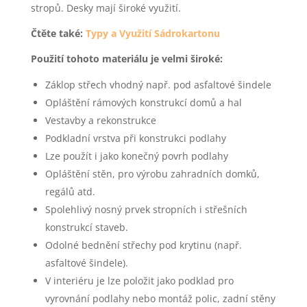
stropů. Desky mají široké využití.
Čtěte také:
Typy a Využití Sádrokartonu
Použití tohoto materiálu je velmi široké:
Záklop střech vhodný např. pod asfaltové šindele
Opláštění rámových konstrukcí domů a hal
Vestavby a rekonstrukce
Podkladní vrstva při konstrukci podlahy
Lze použít i jako konečný povrh podlahy
Opláštění stěn, pro výrobu zahradních domků,
regálů atd.
Spolehlivý nosný prvek stropních i střešních
konstrukcí staveb.
Odolné bednění střechy pod krytinu (např.
asfaltové šindele).
V interiéru je lze položit jako podklad pro
vyrovnání podlahy nebo montáž polic, zadní stěny