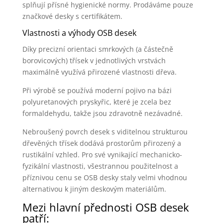
splňují přísné hygienické normy. Prodáváme pouze
značkové desky s certifikátem.
Vlastnosti a výhody OSB desek
Díky precizní orientaci smrkových (a částečně
borovicových) třísek v jednotlivých vrstvách
maximálně využívá přirozené vlastnosti dřeva.
Při výrobě se používá moderní pojivo na bázi
polyuretanových pryskyřic, které je zcela bez
formaldehydu, takže jsou zdravotně nezávadné.
Nebroušený povrch desek s viditelnou strukturou
dřevěných třísek dodává prostorům přirozený a
rustikální vzhled. Pro své vynikající mechanicko-
fyzikální vlastnosti, všestrannou použitelnost a
příznivou cenu se OSB desky staly velmi vhodnou
alternativou k jiným deskovým materiálům.
Mezi hlavní přednosti OSB desek
patří: