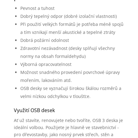
Pevnost a tuhost
Dobrý tepelný odpor (dobré izolační vlastnosti)
Při použití velkých formátů je potřeba méně spojů
a tím vznikají menší akustické a tepelné ztráty
Dobrá požární odolnost
Zdravotní nezávadnost (desky splňují všechny
normy na obsah formaldehydu)
Výborná opracovatelnost
Možnost snadného provedení povrchové úpravy
mořením, lakováním atd.
OSB desky se vyznačují širokou škálou rozměrů a
velmi nízkou odchylkou v tloušťce.
Využití OSB desek
Ať už stavíte, renovujete nebo tvoříte, OSB 3 deska je
ideální volbou. Použijete je hlavně ve stavebnictví -
pro dřevostavby, jako nosný prvek střech, stěn a