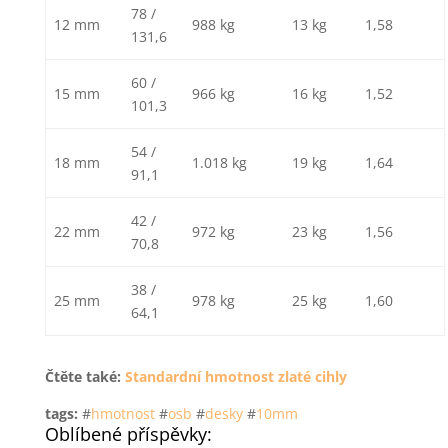
78 /
12 mm
988 kg
13 kg
1,58
131,6
60 /
15 mm
966 kg
16 kg
1,52
101,3
54 /
18 mm
1.018 kg
19 kg
1,64
91,1
42 /
22 mm
972 kg
23 kg
1,56
70,8
38 /
25 mm
978 kg
25 kg
1,60
64,1
Čtěte také:
Standardní hmotnost zlaté cihly
tags:
#
hmotnost
#
osb
#
desky
#
10mm
Oblíbené příspěvky: