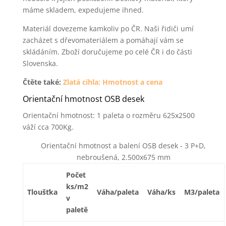
máme skladem, expedujeme ihned.
Materiál dovezeme kamkoliv po ČR. Naši řidiči umí
zacházet s dřevomateriálem a pomáhají vám se
skládáním. Zboží doručujeme po celé ČR i do části
Slovenska.
Čtěte také:
Zlatá cihla: Hmotnost a cena
Orientační hmotnost OSB desek
Orientační hmotnost: 1 paleta o rozměru 625x2500
váží cca 700Kg.
Orientační hmotnost a balení OSB desek - 3 P+D,
nebroušená, 2.500x675 mm
Počet
ks/m2
Tloušťka
Váha/paleta
Váha/ks
M3/paleta
v
paletě