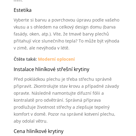
Estetika
Vyberte si barvu a povrchovou úpravu podle vašeho
vkusu a s ohledem na celkový design domu (barva
fasády, oken, atp.). Víte, že tmavé barvy plechů
přitahují více slunečního tepla? To může být výhoda
v zimě, ale nevýhoda v létě.
Čtěte také:
Moderní oplocení
Instalace hliníkové střešní krytiny
Před pokládkou plechu je třeba střechu správně
připravit. Zkontrolujte stav krovu a případné závady
opravte. Následně namontujte difuzní fólii a
kontralatě pro odvětrání. Správná příprava
prodlužuje životnost střechy a zlepšuje tepelný
komfort v domě. Pozor na správné kotvení plechu,
aby odolal větru.
Cena hliníkové krytiny