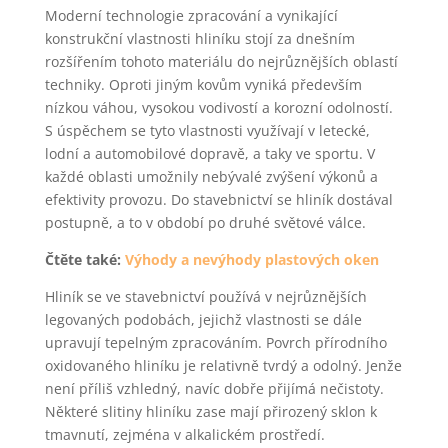
Moderní technologie zpracování a vynikající
konstrukční vlastnosti hliníku stojí za dnešním
rozšířením tohoto materiálu do nejrůznějších oblastí
techniky. Oproti jiným kovům vyniká především
nízkou váhou, vysokou vodivostí a korozní odolností.
S úspěchem se tyto vlastnosti využívají v letecké,
lodní a automobilové dopravě, a taky ve sportu. V
každé oblasti umožnily nebývalé zvýšení výkonů a
efektivity provozu. Do stavebnictví se hliník dostával
postupně, a to v období po druhé světové válce.
Čtěte také:
Výhody a nevýhody plastových oken
Hliník se ve stavebnictví používá v nejrůznějších
legovaných podobách, jejichž vlastnosti se dále
upravují tepelným zpracováním. Povrch přírodního
oxidovaného hliníku je relativně tvrdý a odolný. Jenže
není příliš vzhledný, navíc dobře přijímá nečistoty.
Některé slitiny hliníku zase mají přirozený sklon k
tmavnutí, zejména v alkalickém prostředí.