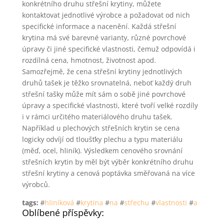
konkrétního druhu střešní krytiny, můžete
kontaktovat jednotlivé výrobce a požadovat od nich
specifické informace a nacenění. Každá střešní
krytina má své barevné varianty, různé povrchové
úpravy či jiné specifické vlastnosti, čemuž odpovídá i
rozdílná cena, hmotnost, životnost apod.
Samozřejmě, že cena střešní krytiny jednotlivých
druhů tašek je těžko srovnatelná, neboť každý druh
střešní tašky může mít sám o sobě jiné povrchové
úpravy a specifické vlastnosti, které tvoří velké rozdíly
i v rámci určitého materiálového druhu tašek.
Například u plechových střešních krytin se cena
logicky odvíjí od tloušťky plechu a typu materiálu
(měď, ocel, hliník). Výsledkem cenového srovnání
střešních krytin by měl být výběr konkrétního druhu
střešní krytiny a cenová poptávka směřovaná na více
výrobců.
tags:
#
hliníková
#
krytina
#
na
#
střechu
#
vlastnosti
#
a
Oblíbené příspěvky: