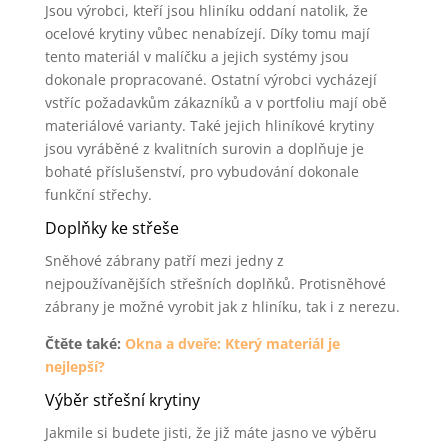
Jsou výrobci, kteří jsou hliníku oddaní natolik, že
ocelové krytiny vůbec nenabízejí. Díky tomu mají
tento materiál v malíčku a jejich systémy jsou
dokonale propracované. Ostatní výrobci vycházejí
vstříc požadavkům zákazníků a v portfoliu mají obě
materiálové varianty. Také jejich hliníkové krytiny
jsou vyráběné z kvalitních surovin a doplňuje je
bohaté příslušenství, pro vybudování dokonale
funkční střechy.
Doplňky ke střeše
Sněhové zábrany patří mezi jedny z
nejpoužívanějších střešních doplňků. Protisněhové
zábrany je možné vyrobit jak z hliníku, tak i z nerezu.
Čtěte také:
Okna a dveře: Který materiál je
nejlepší?
Výběr střešní krytiny
Jakmile si budete jisti, že již máte jasno ve výběru