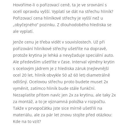
Hovoříme-li o pořizovací ceně, ta je ve srovnání s
ocelí opravdu vyšší. Vyplatí se dát na střechu hliník?
Pořizovací cena hliníkové střechy je vyšší než u
„obyčejného” pozinku. Z dlouhodobého hlediska se
ale vyplatí.
Jenže cenu je třeba vidět v souvislostech. Už při
pořizování hliníkové střechy ušetříte na dopravě,
protože krytina je lehká a nevyžaduje speciální auto.
Ale především ušetříte v čase. Interval výměny krytin
s ocelovým jádrem je z hlediska záruk (nejlevnější
ocel 20 let, hliník obvykle 50 až 60 let) diametrálně
odlišný. Ocelovou střechu proto budete muset 2x
vyměnit, zatímco hliník bude stále funkční.
Nezaplatíte přitom navíc jen 2x za krytinu, ale taky 2x
za montáž, a to je významná položka v rozpočtu.
Takže v prvopočátku jste sice mírně ušetřili na
materiálu, ale za pár let znovu stojíte před otázkou:
Kde na to vzít?