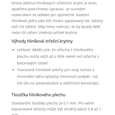
Drtivá většina hliníkových střešních krytin je dnes
opatřena povrchovou úpravou, se surovým
materiálem se setkáte jen výjimečně. Kvalitní
hliníkové jádro jako štít chrání vypalovaný lak, odolný
vůči UV záření. Díky tomu nehrozí, že by kyselý déšť
nebo UV záření změnily vzhled krytiny.
Výhody hliníkové střešní krytiny
Lehkost: Věděli jste, že střecha z hliníkového
plechu může vážit až o 50% méně než střecha z
betonových tašek?
Tvarované hliníkové plechy pro svoji tuhost a
minimální váhu vyžadují minimum podpěr, což
má vliv na zjednodušení a odlehčení konstrukcí.
Tloušťka hliníkového plechu
Standardní tloušťka plechu je 0,7 mm. Pro velmi
exponované střechy může být vhodný plech 0,8 až 1
mm.