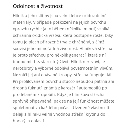
Odolnost a životnost
Hliník a jeho slitiny jsou velmi lehce oxidovatelné
materiály. V případě poškození na jejich povrchu
opravdu rychle (a to během několika minut) vzniká
ochranná oxidická vrstva, která postupně roste. Díky
tomu je plech přirozeně trvale chráněný, s čímž
souvisí jeho mimořádná životnost. Hliníková střecha
je proto střechou pro několik generací, které s ní
budou mít bezstarostný život. Hliník nerezaví, je
nerozbitný a výborně odolává povětrnostním vlivům.
Nezničí jej ani obávané kroupy, střecha funguje dál.
Při profilovaném povrchu stucco nebudou patrná ani
drobná ťuknutí, známá z karosérií automobilů po
prodělaném krupobití. Když je hliníková střecha
správně připevněná, pak se na její funkčnost můžete
spolehnout za každého počasí. Uvedené vlastnosti
dělají z hliníku velmi vhodnou střešní krytinu do
horských oblastí.