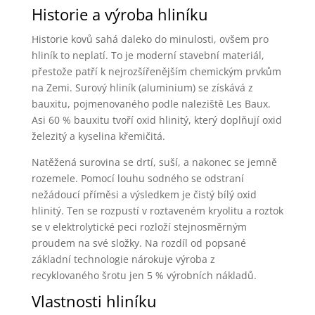
Historie a výroba hliníku
Historie kovů sahá daleko do minulosti, ovšem pro
hliník to neplatí. To je moderní stavební materiál,
přestože patří k nejrozšířenějším chemickým prvkům
na Zemi. Surový hliník (aluminium) se získává z
bauxitu, pojmenovaného podle naleziště Les Baux.
Asi 60 % bauxitu tvoří oxid hlinitý, který doplňují oxid
železitý a kyselina křemičitá.
Natěžená surovina se drtí, suší, a nakonec se jemně
rozemele. Pomocí louhu sodného se odstraní
nežádoucí příměsi a výsledkem je čistý bílý oxid
hlinitý. Ten se rozpustí v roztaveném kryolitu a roztok
se v elektrolytické peci rozloží stejnosměrným
proudem na své složky. Na rozdíl od popsané
základní technologie nárokuje výroba z
recyklovaného šrotu jen 5 % výrobních nákladů.
Vlastnosti hliníku